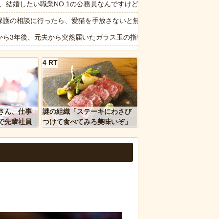
い相手への営業を原則禁止
6私、結婚したい職業NO.1の公務員なんですけど、嫁が子供連れて家
する冷感ポンチョ3,980円！
保護の相談に行ったら、愛猫を手放さないと無理と言われた。子どもの
に赤いものを身につけちゃいけないと言ってた
から3年後、元夫から突然届いたガラス玉の指輪。その真意を知った瞬
大人に相談しても具体的に何もしてくれない」EXIT兼近「搾取しよ
画】役満ボディ・岡田紗佳(32)、渾身のあたシコダンスwwwwwww
4 RT
6私、結婚したい職業NO.1の公務員なんですけど、嫁が子供連れて家
ぎるwww
納車式？いいよ」
ｗｗ」 ほか
主婦の妻が月3万ぐらいするサプリ飲んどるんやが
さん、仕事
謎の組織「ステーキにわさび
、国防総省職員数千人をウソ発見器にかける方針
愕】女さん「43億円注文して………キャンセルっと！」←こいつの目的
で先輩社員
つけて食べてみろ美味いぞ」
ｗｗｗｗ
ワイ「んなわけないだろｗ」
画】動物園のゾウを撮影していたら…とんでもない“ファンサ”を受けた
など盛りだくさん
報】味噌ラーメンで行列、出来ない
d by livedoor 相互RSS