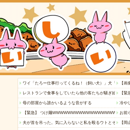
ワイ「たろー仕事行ってくるね！（飼い犬）」犬「…？（
【画
レストランで食事をしていたら他の客たちが騒ぎ始めた。何
【緊
母の部屋から誰かいるような音がする
冷や
【緊急】 つけ麺WWWWWWWWWWWWWWWWWWWW
お前
夫が首を吊った。気に入らないと私を殴るウトとそれを傍
【岡