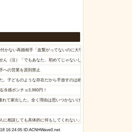
気付かない再婚相手「血繋がってないのに大学費用出さなきゃいけない
せん（泣）「でもあなた、初めてじゃないしね、うちだけじゃどうしよ
手への営業を原則禁止
た。子どものような存在だから手放すのは絶対に考えられない・・・
冷感ポンチョ3,980円！
子供連れて家出した。全く理由は思いつかないけど強いてあげるとすれば
人に相談しても具体的に何もしてくれない」EXIT兼近「搾取しようと
 16:24:05 ID:ACNHWave0.net
←こいつの目的って一体なんなの？？？？？？？