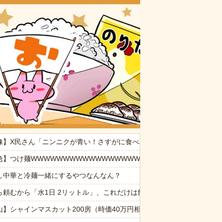
おいしいお
ぷい」
像】X民さん「ニンニクが青い！さすがに食べれなかった」
事かな？ → 珍客が現れました…
急】つけ麺WWWWWWWWWWWWWWWWWWWWWW
し中華と冷麺一緒にするやつなんなん？
WW
ら頼むから「水1日 2リットル」、これだけは飲んでくれ
観するトメに生活費をくれない夫…地獄の義実家をでて離婚しようとし
山】シャインマスカット200房（時価40万円相当）畑から盗んだ疑いで