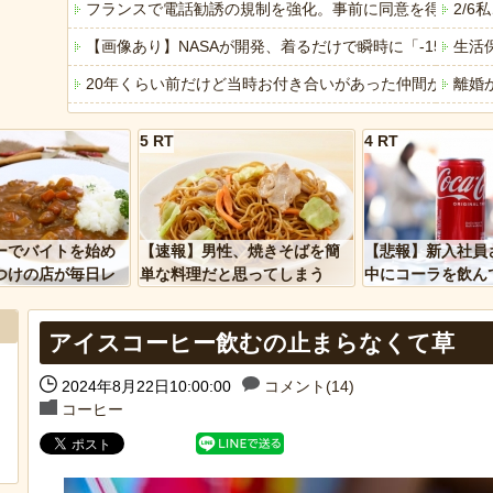
フランスで電話勧誘の規制を強化。事前に同意を得ていな
2/
【画像あり】NASAが開発、着るだけで瞬時に「-15℃冷却」
生活
20年くらい前だけど当時お付き合いがあった仲間が神社
離婚
【トー横キッズ】家庭環境や毒親とのトラブルに悩む若者「
【動
5 RT
4 RT
ひろゆきの妻・西村ゆかさん 離婚を提示
4/
【衝撃】韓国で売っている目覚まし時計のデザインが悪夢す
客「
「アメリカのヤンキーがアジア人にケンカを売った結果ｗ
専業
ーでバイトを始め
【速報】男性、焼きそばを簡
【悲報】新入社員
「あなたはアメリカを愛していますか」「はい」トランプ
【驚
つけの店が毎日レ
単な料理だと思ってしまう
中にコーラを飲ん
ーを大量に買って
に怒られてしまう
ヒーローのサバイバルアクション Siege Survivors
【動
アイスコーヒー飲むの止まらなくて草
【中国】パトカーの前で好演技www当たり屋やお煽り運転
【悲
2024年8月22日10:00:00
コメント(14)
コーヒー
Powered by livedoor 相互RSS
Powere