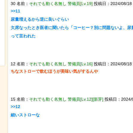
30 名前：
それでも動く名無し 警備員[Lv.19]
投稿日：2024/08/18 16
>>11

尿量増えるから逆に良いぐらい

欠席なったとき医者に聞いたら「コーヒー？別に問題ないよ、尿
って言われた

スナネコの珍しい生態が明らかに。行
動範囲が広く縄張り意識を持たないこ
とが判明
12 名前：
それでも動く名無し 警備員[Lv.16]
投稿日：2024/08/18 16
ちなストローで飲むほうが美味い気がするんや

15 名前：
それでも動く名無し 警備員[Lv.12][新芽]
投稿日：2024/08/1
>>12

細いストローな
