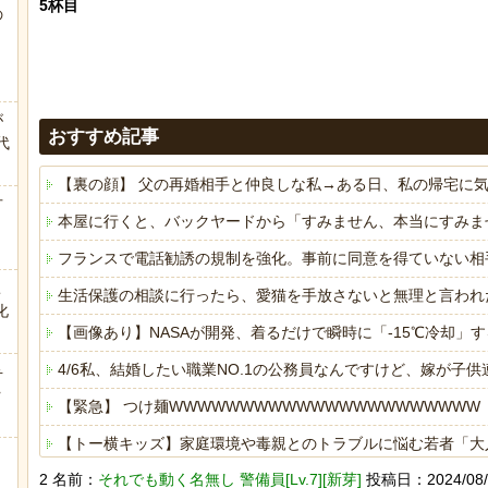
5杯目

の
う
が
おすすめ記事
代
.
【裏の顔】 父の再婚相手と仲良しな私→ある日、私の帰宅に
方
本屋に行くと、バックヤードから「すみません、本当にすみま
フランスで電話勧誘の規制を強化。事前に同意を得ていない相
こ
生活保護の相談に行ったら、愛猫を手放さないと無理と言われ
化
【画像あり】NASAが開発、着るだけで瞬時に「-15℃冷却」する
4/6私、結婚したい職業NO.1の公務員なんですけど、嫁が
弁
ｗ
【緊急】 つけ麺WWWWWWWWWWWWWWWWWWWWWW
【トー横キッズ】家庭環境や毒親とのトラブルに悩む若者「大
2 名前：
それでも動く名無し 警備員[Lv.7][新芽]
投稿日：2024/08/18
【驚愕】女さん「43億円注文して………キャンセルっと！」