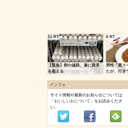
12 RT
6 RT
【緊急】卵の値段、遂に限界
男性「業ス
を超える
たが、行き
トルトカレ
いく…」
インフォ
サイト情報や最新のお知らせについては
「
おいしいおについて
」をお読みくださ
い。