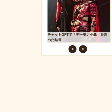
ズニー『リトル・マーメ
チャットGPTで「デーモン小暮」を調
のポスターがヤバイ！地
べた結果
たい
<
>