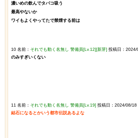
濃いめの飲んでタバコ吸う

最高やないか

ワイもよくやってたで禁煙する前は

石を卵と思い込み温め続けていたハク
10 名前：
それでも動く名無し 警備員[Lv.12][新芽]
投稿日：2024/08/1
トウワシのオスに孤児のヒナが託さ
のみすぎいくない

れ、お世話をするように【続編】
11 名前：
それでも動く名無し 警備員[Lv.19]
投稿日：2024/08/18 16:
結石になるとかいう都市伝説あるよな

【ネタ】玄関ドアに貼るとセールスを
撃退できる？ あまりに“諸刃の剣”なラ
イフハックが話題にｗ