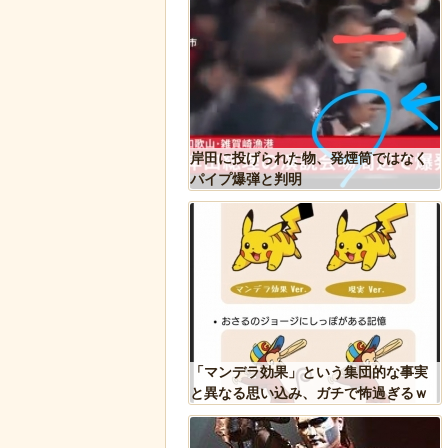
城県にあるパン屋で売っ
岸田に投げられた物、発煙筒ではなく
シパン」のビジュアルが
パイプ爆弾と判明
ｗｗｗｗ
が警察に保護され、正式
「マンデラ効果」という集団的な事実
ギ」となる
と異なる思い込み、ガチで怖過ぎるｗ
ｗｗｗｗｗｗｗｗｗｗｗ