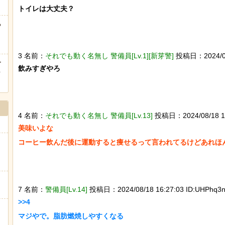
トイレは大丈夫？

海外「日本は戦勝国なんだよ」 戦後の日本人の特別な生き様
る
ヒーローのサバイバルアクション Siege Survivors
3 名前：
それでも動く名無し 警備員[Lv.1][新芽警]
投稿日：2024/08/1
ー
飲みすぎやろ

ｗ
Powered by livedoor 相互RSS
4 名前：
それでも動く名無し 警備員[Lv.13]
投稿日：2024/08/18 16:
美味いよな

コーヒー飲んだ後に運動すると痩せるって言われてるけどあれほん
7 名前：
警備員[Lv.14]
投稿日：2024/08/18 16:27:03 ID:UHPhq3n
>>4

マジやで。脂肪燃焼しやすくなる
