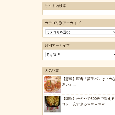
サイト内検索
カテゴリ別アーカイブ
月別アーカイブ
人気記事
【悲報】医者「菓子パンは止め
さい」...
【朗報】松のやで500円で買える
コレ、安すぎるｗｗｗｗｗ...