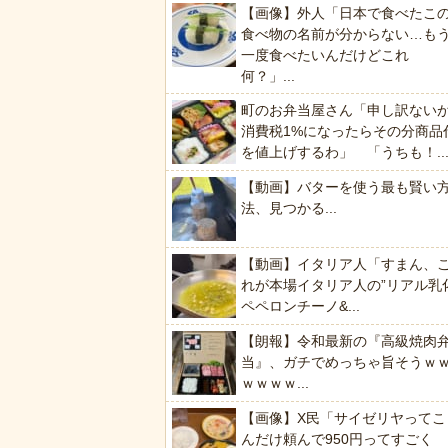
【画像】外人「日本で食べたこ
食べ物の名前が分からない…も
一度食べたいんだけどこれ
何？」...
町のお弁当屋さん「申し訳ない
消費税1%になったらその分商品
を値上げするわ」 「うちも！..
【動画】バターを使う最も賢い
法、見つかる...
【動画】イタリア人「すまん、
れが本場イタリア人の”リアル乳
ペペロンチーノ&...
【朗報】令和最新の『高級焼肉
当』、ガチでめっちゃ旨そうｗ
ｗｗｗｗ...
【画像】X民「サイゼリヤってこ
んだけ頼んで950円ってすごく