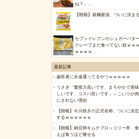
ね？」...
【朗報】袋麺最強、ついに決ま
セブンイレブンのシュガーバタ
クレープまだ食べてない奴ｗｗ
ｗｗｗｗ...
最新記事
歯医者に永遠通ってるやつｗｗｗｗｗ
うさぎ「繁殖力高いです、まろやかで美味
しいです、コスパ良いです」←こいつが肉
にされない理由
【朗報】今川焼きの正式名称、ついに決定
するｗｗｗｗｗｗ
【朗報】納豆卵キムチブロッコリー丼、食
えば食うほど痩せる