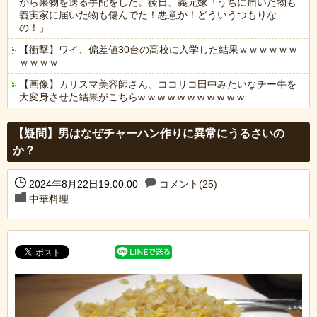
から果物を送る手配をした。後日、義兄嫁「うちに届いた物も
義実家に届いた物も傷んでた！悪意か！どういうつもりな
の！」
【衝撃】ワイ、偏差値30台の高校に入学した結果ｗｗｗｗｗｗ
ｗｗｗｗ
【画像】カリスマ美容師さん、ココリコ田中みたいなチー牛を
大変身させた結果がこちらw w w w w w w w w w w
Powered by livedoor 相互RSS
【疑問】男はなぜチャーハン作りに異常にうるさいの
か？
2024年8月22日19:00:00
コメント(25)
中華料理