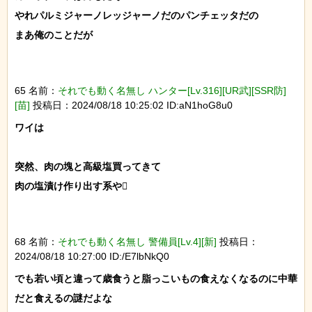
やれパルミジャーノレッジャーノだのパンチェッタだの

まあ俺のことだが

65 名前：
それでも動く名無し ハンター[Lv.316][UR武][SSR防]
[苗]
投稿日：2024/08/18 10:25:02 ID:aN1hoG8u0
ワイは

突然、肉の塊と高級塩買ってきて

肉の塩漬け作り出す系や

68 名前：
それでも動く名無し 警備員[Lv.4][新]
投稿日：
2024/08/18 10:27:00 ID:/E7lbNkQ0
でも若い頃と違って歳食うと脂っこいもの食えなくなるのに中華
だと食えるの謎だよな
