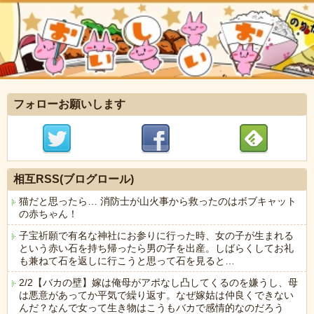
フォローお願いします
相互RSS(ブログロール)
猫だと思ったら… 消防士が山火事から救ったのはボブキャット
の赤ちゃん！
子宝祈願で有名な神社にお参りに行った時、女の子が生まれる
という赤い石を持ち帰ったら男の子を出産。しばらくしてお礼
も兼ねて石を返しに行こうと思って石を見ると…
2/2【バカの壁】嫁は俺母がアポなし凸してくるのを嫌うし、母
は悪意があってか平気で繰り返す。なぜ嫁姑は仲良くできない
んだ？なんで女って生き物はこうもバカで感情的なのだろう