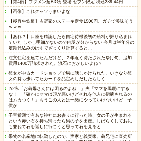
【麺4倍】ブタメン超BIGが登場 セブン限定 税込289.44円
【画像】これクッソうまいよな
【極旨牛鉄板】吉野家のステーキ定食1500円、ガチで美味そう
ｗｗｗ
【あれ？】口座を確認したら自宅待機後初の給料が振り込まれ
ていた しかし明細がないので内訳が分からない 今月は半年分の
定期代込みのはずでざっくり計算すると…
注文住宅を建てたんだけど、２年近く待たされた挙げ句、追加
費用1400万請求された。流石におかしいよね？
彼女が中古カードショップで男に話しかけられた。いきなり彼
女の持ち歩いてたカードを品定めしだしたらしく…
2/2私「お義母さんには困るのよね…」夫「ママを馬鹿にする
な！」「確かにママは頭が悪いけどそれを他人に指摘されるの
はムカつく！」もうこの人とは一緒にやっていけないけど、子
供が
子宝祈願で有名な神社にお参りに行った時、女の子が生まれる
という赤い石を持ち帰ったら男の子を出産。しばらくしてお礼
も兼ねて石を返しに行こうと思って石を見ると…
果物の名産地に転勤したので、実家と義実家、義兄宅に直売所