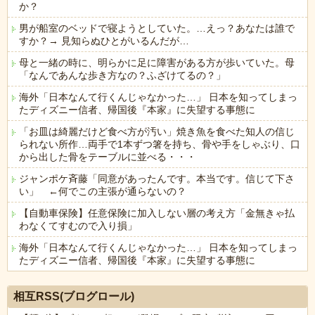
か？
男が船室のベッドで寝ようとしていた。…えっ？あなたは誰で
すか？→ 見知らぬひとがいるんだが…
母と一緒の時に、明らかに足に障害がある方が歩いていた。母
「なんであんな歩き方なの？ふざけてるの？」
海外「日本なんて行くんじゃなかった…」 日本を知ってしまっ
たディズニー信者、帰国後『本家』に失望する事態に
「お皿は綺麗だけど食べ方が汚い」焼き魚を食べた知人の信じ
られない所作…両手で1本ずつ箸を持ち、骨や手をしゃぶり、口
から出した骨をテーブルに並べる・・・
ジャンポケ斉藤「同意があったんです。本当です。信じて下さ
い」 ←何でこの主張が通らないの？
【自動車保険】任意保険に加入しない層の考え方「金無きゃ払
わなくてすむので入り損」
海外「日本なんて行くんじゃなかった…」 日本を知ってしまっ
たディズニー信者、帰国後『本家』に失望する事態に
Powered by livedoor 相互RSS
相互RSS(ブログロール)