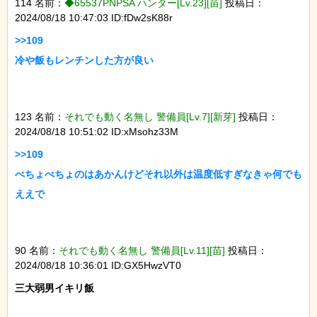
114 名前：
◆65537PNPSA ハンター[Lv.23][苗]
投稿日：
2024/08/18 10:47:03 ID:fDw2sK88r
>>109

冷や飯もレンチンした方が良い

123 名前：
それでも動く名無し 警備員[Lv.7][新芽]
投稿日：
2024/08/18 10:51:02 ID:xMsohz33M
>>109

べちょべちょのはあかんけどそれ以外は温度低すぎなきゃ何でも
ええで

90 名前：
それでも動く名無し 警備員[Lv.11][苗]
投稿日：
2024/08/18 10:36:01 ID:GX5HwzVT0
三大弱男イキリ飯
