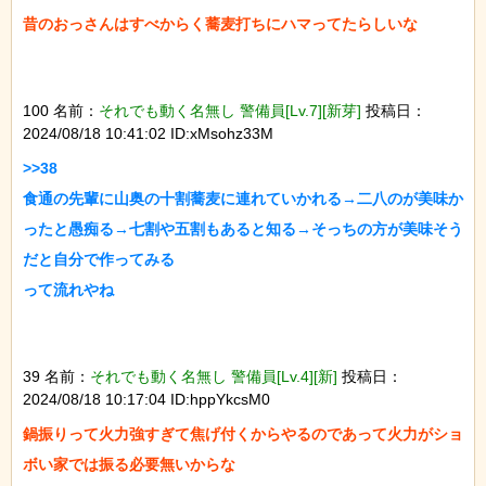
昔のおっさんはすべからく蕎麦打ちにハマってたらしいな

100 名前：
それでも動く名無し 警備員[Lv.7][新芽]
投稿日：
2024/08/18 10:41:02 ID:xMsohz33M
>>38

食通の先輩に山奥の十割蕎麦に連れていかれる→二八のが美味か
ったと愚痴る→七割や五割もあると知る→そっちの方が美味そう
だと自分で作ってみる

って流れやね

39 名前：
それでも動く名無し 警備員[Lv.4][新]
投稿日：
2024/08/18 10:17:04 ID:hppYkcsM0
鍋振りって火力強すぎて焦げ付くからやるのであって火力がショ
ボい家では振る必要無いからな
