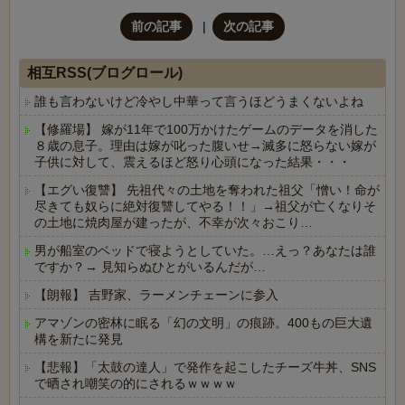
前の記事
次の記事
相互RSS(ブログロール)
誰も言わないけど冷やし中華って言うほどうまくないよね
【修羅場】 嫁が11年で100万かけたゲームのデータを消した
８歳の息子。理由は嫁が叱った腹いせ→滅多に怒らない嫁が
子供に対して、震えるほど怒り心頭になった結果・・・
【エグい復讐】 先祖代々の土地を奪われた祖父「憎い！命が
尽きても奴らに絶対復讐してやる！！」→祖父が亡くなりそ
の土地に焼肉屋が建ったが、不幸が次々おこり…
男が船室のベッドで寝ようとしていた。…えっ？あなたは誰
ですか？→ 見知らぬひとがいるんだが…
【朗報】 吉野家、ラーメンチェーンに参入
アマゾンの密林に眠る「幻の文明」の痕跡。400もの巨大遺
構を新たに発見
【悲報】「太鼓の達人」で発作を起こしたチーズ牛丼、SNS
で晒され嘲笑の的にされるｗｗｗｗ