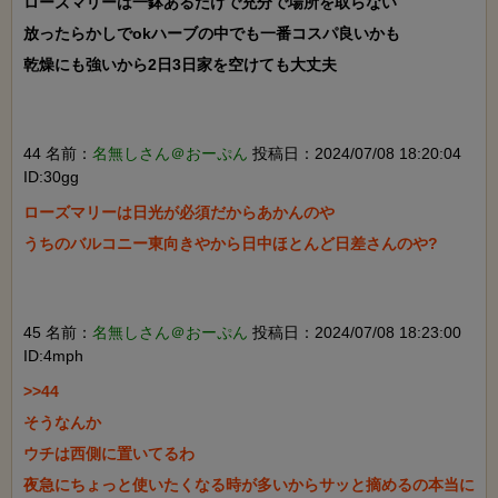
ローズマリーは一鉢あるだけで充分で場所を取らない

放ったらかしでokハーブの中でも一番コスパ良いかも

乾燥にも強いから2日3日家を空けても大丈夫

44 名前：
名無しさん＠おーぷん
投稿日：2024/07/08 18:20:04
ID:30gg
ローズマリーは日光が必須だからあかんのや

うちのバルコニー東向きやから日中ほとんど日差さんのや?

45 名前：
名無しさん＠おーぷん
投稿日：2024/07/08 18:23:00
ID:4mph
>>44

そうなんか

ウチは西側に置いてるわ

夜急にちょっと使いたくなる時が多いからサッと摘めるの本当に