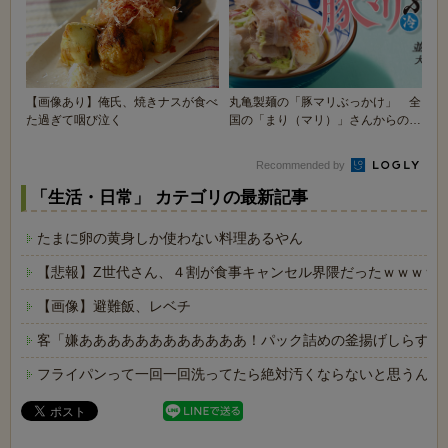
【画像あり】俺氏、焼きナスが食べ
丸亀製麺の「豚マリぶっかけ」 全
た過ぎて咽び泣く
国の「まり（マリ）」さんからの苦
情で名称変更
Recommended by
「生活・日常」 カテゴリの最新記事
たまに卵の黄身しか使わない料理あるやん
【悲報】Z世代さん、４割が食事キャンセル界隈だったｗｗｗｗ
【画像】避難飯、レベチ
客「嫌ああああああああああああ！パック詰めの釜揚げしらすに
フライパンって一回一回洗ってたら絶対汚くならないと思うんや