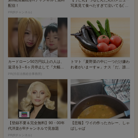
配信！
写真見て食べたすぎて泣いてる(´；
ω；｀)
PR(Rチャンネル)
カードローン50万円以上の人は、
トマト「夏野菜の中に一つだけ嫌わ
返済を3～6ヶ月停止して『大幅に
れ者がいまーすｗ」ナス「だ、誰の
減額してから返済...
ことや…」
PR(渋谷法務総合事務所)
【登録不要＆完全無料】90・00年
【悲報】ワイの作ったカレー、しゃ
代洋楽がRチャンネルで見放題
ばしゃば
PR(Rチャンネル)