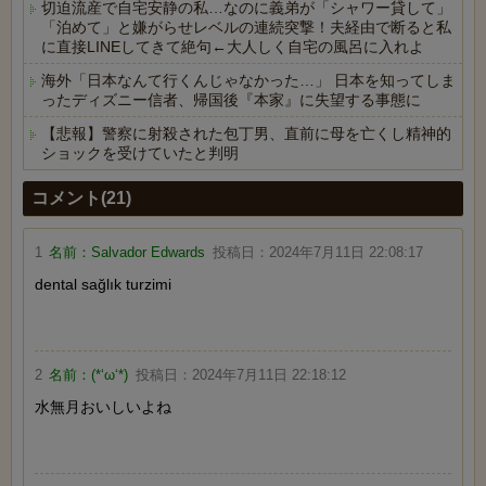
切迫流産で自宅安静の私…なのに義弟が「シャワー貸して」
「泊めて」と嫌がらせレベルの連続突撃！夫経由で断ると私
に直接LINEしてきて絶句←大人しく自宅の風呂に入れよ
海外「日本なんて行くんじゃなかった…」 日本を知ってしま
ったディズニー信者、帰国後『本家』に失望する事態に
【悲報】警察に射殺された包丁男、直前に母を亡くし精神的
ショックを受けていたと判明
Powered by livedoor 相互RSS
コメント(21)
1
名前：
Salvador Edwards
投稿日：
2024年7月11日 22:08:17
dental sağlık turzimi
2
名前：
(*‘ω‘*)
投稿日：
2024年7月11日 22:18:12
水無月おいしいよね