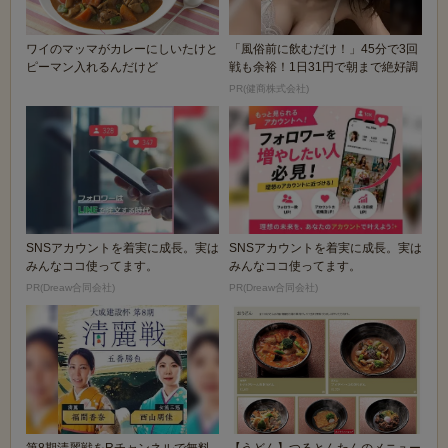
ワイのマッマがカレーにしいたけと
「風俗前に飲むだけ！」45分で3回
ピーマン入れるんだけど
戦も余裕！1日31円で朝まで絶好調
PR(健商株式会社)
SNSアカウントを着実に成長。実は
SNSアカウントを着実に成長。実は
みんなココ使ってます。
みんなココ使ってます。
PR(Dreaw合同会社)
PR(Dreaw合同会社)
第8期清麗戦をRチャンネルで無料
【うどん】つるとんたんのメニュー