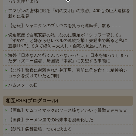
って無理だよね
アマゾンの密林に眠る「幻の文明」の痕跡。400もの巨大遺構を
新たに発見
【悲報】シャコタンのプリウスを笑った運転手、散る………
切迫流産で自宅安静の私…なのに義弟が「シャワー貸して」
「泊めて」と嫌がらせレベルの連続突撃！夫経由で断ると私に
直接LINEしてきて絶句←大人しく自宅の風呂に入れよ
海外「日本なんて行くんじゃなかった…」 日本を知ってしまっ
たディズニー信者、帰国後『本家』に失望する事態に
【悲報】警察に射殺された包丁男、直前に母を亡くし精神的シ
ョックを受けていたと判明
ハムスターの日
Powered by livedoor 相互RSS
相互RSS(ブログロール)
【画像】サムライマックのソース抜きとかいう暴挙ｗｗｗｗｗ
【画像】ラーメン屋での出来事を漫画化した
【朗報】袋麺最強、ついに決まる