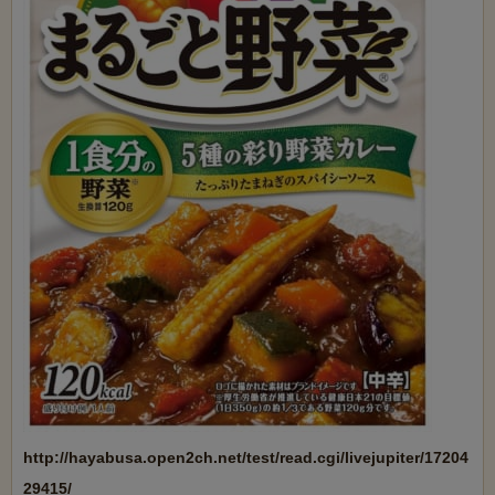
http://hayabusa.open2ch.net/test/read.cgi/livejupiter/17204
29415/