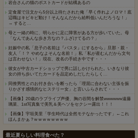
岩合さんの猫のポストカードが結構あるの
定食屋で注文から5分以上待たされた俺「早く作れよノロマ！底
辺職はキビキビ動け！そんなんだから給料低いんだろうな！」
→ すると…
母と一緒の時に、明らかに足に障害がある方が歩いていた。母
「なんであんな歩き方なの？ふざけてるの？」
妊娠中の私「息子の名前は『パスタ』にするから」旦那・親・
友人「！？ やめなよそんな名前！」私「私が産むんだから文句
は言わせない！」現在、改名の手続き中です・・・
彼女が中古カードショップで男に話しかけられた。いきなり彼
女の持ち歩いてたカードを品定めしだしたらしく…
同僚男性とのお付き合いを断ったら「理屈に合わない主張を振
りかざす感情的なヒステリー女」と言いふらされて・・・
【画像】20歳のラブライブ声優、胸の谷間を解禁wwwwww遠藤
璃菜、1st写真集で美乳＆美ヘソをセクシー露出！！！
【画像】宇垣美里「学生時代は全然モテなかったです」←これ
ほんまかぁ？w w w w w w w w
Powered by livedoor 相互RSS
最近夏らしい料理食べた？