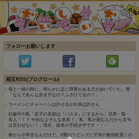
フォローお願いします
相互RSS(ブログロール)
母と一緒の時に、明らかに足に障害がある方が歩いていた。母
「なんであんな歩き方なの？ふざけてるの？」
ラーメンにチャーハンは許せるが白米は許さん
妊娠中の私「息子の名前は『パスタ』にするから」旦那・親・
友人「！？ やめなよそんな名前！」私「私が産むんだから文句
は言わせない！」現在、改名の手続き中です・・・
春から小学生なんだけど、6畳のリビングに子供の勉強机置くの