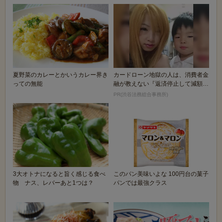
夏野菜のカレーとかいうカレー界き
カードローン地獄の人は、消費者金
っての無能
融が教えない『返済停止して減額・
免除する方法』で...
PR(渋谷法務総合事務所)
3大オトナになると旨く感じる食べ
このパン美味いよな 100円台の菓子
物 ナス、レバーあと1つは？
パンでは最強クラス