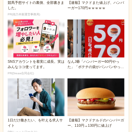
競馬予想サイトの裏側、全部書きま
【速報】マクドまた値上げ、ハンバ
した。
ーガー170円ｗｗｗｗｗ
PR(他力本願運営事務局)
SNSアカウントを着実に成長。実は
なんJ爺「ハンバーガー60円やっ
みんなココ使ってます。
た」「ポテチの袋がパンパンやっ
た」「寿司は握り飯...
PR(Dreaw合同会社)
1日だけ働きたい、を叶える求人サ
【速報】マクドナルドのハンバーガ
イト
ー、110円→130円に値上げ
PR(ショットワークス)