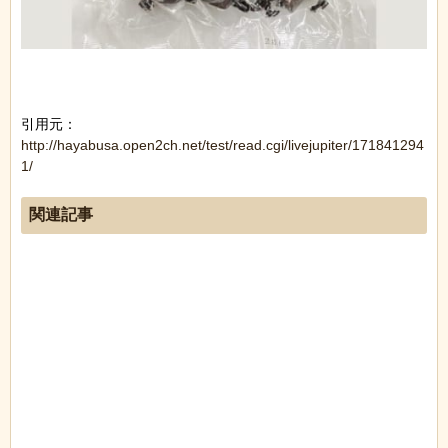
引用元：
http://hayabusa.open2ch.net/test/read.cgi/livejupiter/171841294
1/
関連記事