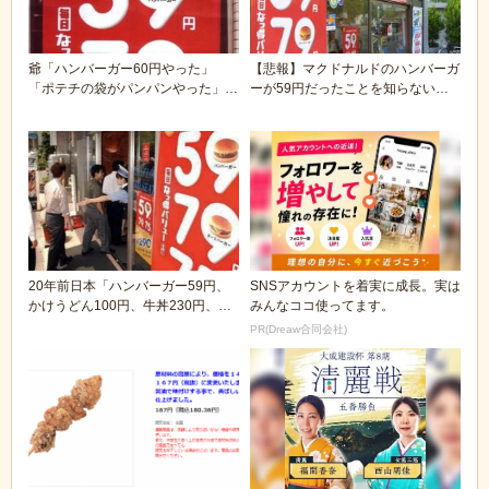
爺「ハンバーガー60円やった」
【悲報】マクドナルドのハンバーガ
「ポテチの袋がパンパンやった」
ーが59円だったことを知らないガ
「寿司は握り飯くらい...
キが増えてしまう...
20年前日本「ハンバーガー59円、
SNSアカウントを着実に成長。実は
かけうどん100円、牛丼230円、中
みんなココ使ってます。
華そば29...
PR(Dreaw合同会社)