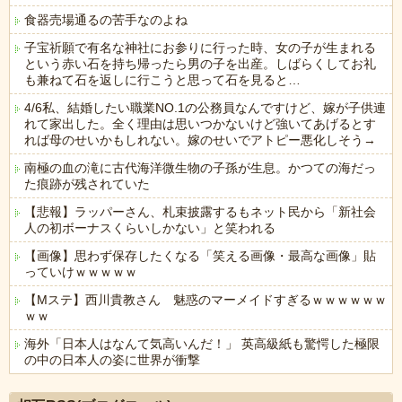
食器売場通るの苦手なのよね
子宝祈願で有名な神社にお参りに行った時、女の子が生まれる
という赤い石を持ち帰ったら男の子を出産。しばらくしてお礼
も兼ねて石を返しに行こうと思って石を見ると…
4/6私、結婚したい職業NO.1の公務員なんですけど、嫁が子供連
れて家出した。全く理由は思いつかないけど強いてあげるとす
れば母のせいかもしれない。嫁のせいでアトピー悪化しそう→
南極の血の滝に古代海洋微生物の子孫が生息。かつての海だっ
た痕跡が残されていた
【悲報】ラッパーさん、札束披露するもネット民から「新社会
人の初ボーナスくらいしかない」と笑われる
【画像】思わず保存したくなる「笑える画像・最高な画像」貼
っていけｗｗｗｗｗ
【Mステ】西川貴教さん 魅惑のマーメイドすぎるｗｗｗｗｗｗ
ｗｗ
海外「日本人はなんて気高いんだ！」 英高級紙も驚愕した極限
の中の日本人の姿に世界が衝撃
Powered by livedoor 相互RSS