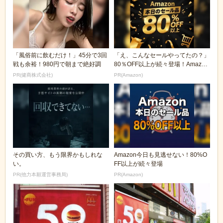
「風俗前に飲むだけ！」45分で3回
「え、こんなセールやってたの？」
戦も余裕！980円で朝まで絶好調
80％OFF以上が続々登場！Amazon
の本気が...
PR(健商株式会社)
PR(Amazon)
その買い方、もう限界かもしれな
Amazon今日も見逃せない！80%O
い。
FF以上が続々登場
PR(他力本願運営事務局)
PR(Amazon)