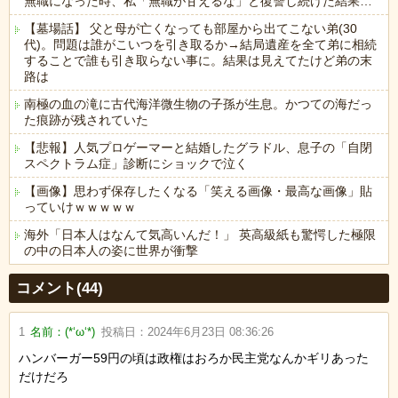
無職になった時、私「無職が甘えるな」と復讐し続けた結果…
【墓場話】 父と母が亡くなっても部屋から出てこない弟(30
代)。問題は誰がこいつを引き取るか→結局遺産を全て弟に相続
することで誰も引き取らない事に。結果は見えてたけど弟の末
路は
南極の血の滝に古代海洋微生物の子孫が生息。かつての海だっ
た痕跡が残されていた
【悲報】人気プロゲーマーと結婚したグラドル、息子の「自閉
スペクトラム症」診断にショックで泣く
【画像】思わず保存したくなる「笑える画像・最高な画像」貼
っていけｗｗｗｗｗ
海外「日本人はなんて気高いんだ！」 英高級紙も驚愕した極限
の中の日本人の姿に世界が衝撃
Powered by livedoor 相互RSS
コメント(44)
1
名前：
(*‘ω‘*)
投稿日：
2024年6月23日 08:36:26
ハンバーガー59円の頃は政権はおろか民主党なんかギリあった
だけだろ