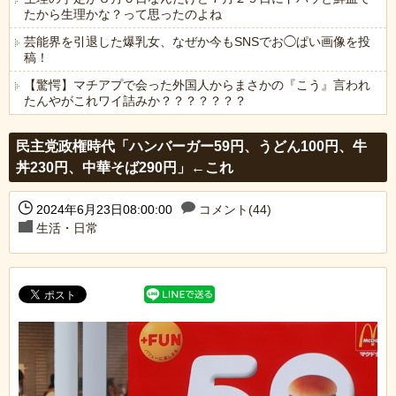
たから生理かな？って思ったのよね
芸能界を引退した爆乳女、なぜか今もSNSでお◯ぱい画像を投
稿！
【驚愕】マチアプで会った外国人からまさかの『こう』言われ
たんやがこれワイ詰みか？？？？？？？
Powered by livedoor 相互RSS
民主党政権時代「ハンバーガー59円、うどん100円、牛
丼230円、中華そば290円」←これ
2024年6月23日08:00:00
コメント(44)
生活・日常