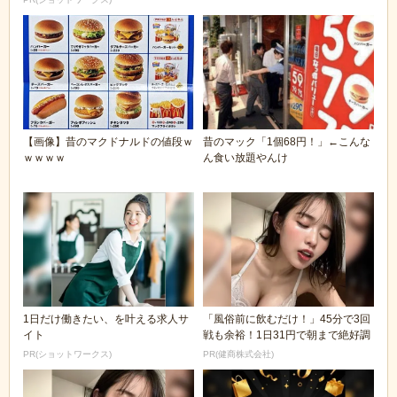
【画像】昔のマクドナルドの値段ｗ
昔のマック「1個68円！」←こんな
ｗｗｗｗ
ん食い放題やんけ
1日だけ働きたい、を叶える求人サ
「風俗前に飲むだけ！」45分で3回
イト
戦も余裕！1日31円で朝まで絶好調
PR(ショットワークス)
PR(健商株式会社)