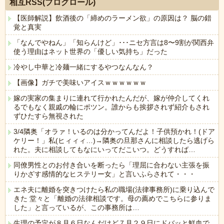
相互RSS(ブログロール)
【医師解説】飲酒後の「締めのラーメン欲」の原因は？ 脳の錯
覚と真実
「なんでやねん」「知らんけど」･･･ニセ方言は8〜9割が関西弁
使う理由はネット世界の「優しい気持ち」だった
冷やし中華と冷麺一緒にするやつなんなん？
【画像】ガチで美味いアイスｗｗｗｗｗｗ
嫁の実家の集まりに連れて行かれたんだが、嫁が仲介してくれ
るでもなく親戚の輪にポツン。誰からも挨拶されず紹介もされ
ずひたすら無視された
3/4隣奥「オラァ！いるのは分かってんだよ！子供預かれ！(ドア
ケリー！」私(ヒィィィ…)→隣奥の旦那さんに相談したら逃げら
れた。夫に相談してもなにいってだこいつ。どうすれば…
同僚男性とのお付き合いを断ったら「理屈に合わない主張を振
りかざす感情的なヒステリー女」と言いふらされて・・・
エネ夫に離婚を突きつけたら私の職場(法律事務所)に乗り込んで
きた 堂々と「離婚の法律相談です。母の薦めでこちらに参りま
した」と言っているが、この事務所は…
生理の予定が８月６日なんだけど７月２９日にドバッと鮮血で