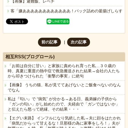
【画像】避難飯、レベチ
客「嫌ああああああああああああ！パック詰めの釜揚げしらすに
前の記事
次の記事
相互RSS(ブログロール)
「お前は自分に甘い」と家族に責められ育った私…３０歳の
時、真夏に重度の熱中症で救急搬送された結果→会社の人たち
から叩きつけられた「衝撃の事実」に絶句
【画像】 うちの猫、私が見ててあげないとご飯食べないのなん
でなん
私は『匂い』で “病気” が分かる→ある日、義弟嫁の子供から
「ガンの匂い」がし始めたので、夫経由で「ガンではないか」
と伝えたら怒って絶縁、その結果・・・
【エグい末路】 インフルになり気絶した私→夫に顔をはたかれ
「病気だからって甘えるな！旦那様の為に家事をしろ！」夫が