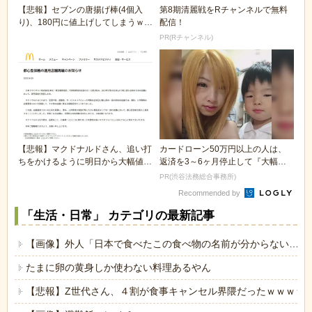
【悲報】セブンの唐揚げ棒(4個入
第8期清麗戦をRチャンネルで無料
り)、180円に値上げしてしまうｗｗ
配信！
ｗ
PR(Rチャンネル)
【悲報】マクドナルドさん、追い打
カードローン50万円以上の人は、
ちをかけるように明日から大幅値上
返済を3～6ヶ月停止して『大幅に
げ
減額してから返済...
PR(渋谷法務総合事務所)
Recommended by
「生活・日常」 カテゴリの最新記事
【画像】外人「日本で食べたこの食べ物の名前が分からない…も
たまに卵の黄身しか使わない料理あるやん
【悲報】Z世代さん、４割が食事キャンセル界隈だったｗｗｗｗ