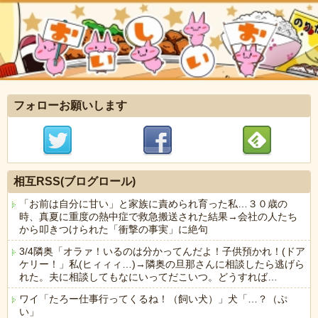
フォローお願いします
相互RSS(ブログロール)
「お前は自分に甘い」と家族に責められ育った私…３０歳の
時、真夏に重度の熱中症で救急搬送された結果→会社の人たち
から叩きつけられた「衝撃の事実」に絶句
3/4隣奥「オラァ！いるのは分かってんだよ！子供預かれ！(ドア
ケリー！」私(ヒィィィ…)→隣奥の旦那さんに相談したら逃げら
れた。夫に相談してもなにいってだこいつ。どうすれば…
ワイ「たろー仕事行ってくるね！（飼い犬）」犬「…？（ぷ
い」