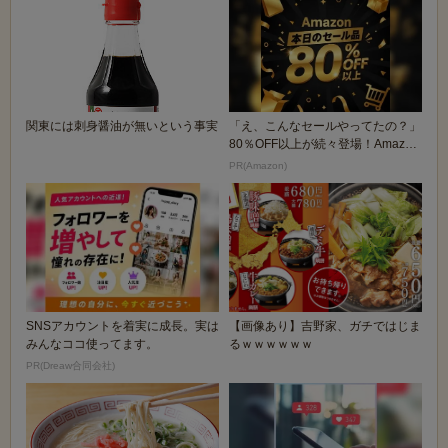
関東には刺身醤油が無いという事実
「え、こんなセールやってたの？」
80％OFF以上が続々登場！Amazon
の本気が...
PR(Amazon)
SNSアカウントを着実に成長。実は
【画像あり】吉野家、ガチではじま
みんなココ使ってます。
るｗｗｗｗｗｗ
PR(Dreaw合同会社)