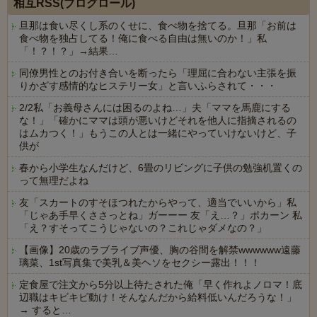
相互RSS(ブログロール)
旦那は食い尽くし系のくせに、食べ物を捨てる。旦那「お前は
食べ物を独占してる！俺に食べる自由は無いのか！」私
「！？！？」→結果…
同僚男性とのお付き合いを断ったら「理屈に合わない主張を振
りかざす感情的なヒステリー女」と言いふらされて・・・
2/2私「お義母さんには困るのよね…」夫「ママを馬鹿にする
な！」「確かにママは頭が悪いけどそれを他人に指摘されるの
はムカつく！」もうこの人とは一緒にやっていけないけど、子
供が
春から小学生なんだけど、6畳のリビングに子供の勉強机置くの
って無理だよね
友「スカートのすそほつれたからやって、適当でいいから」私
「じゃあ手早くささっとね」ガーーー 友「え…？」ポカーン 私
「え？すそってこうじゃないの？これじゃダメなの？」
【画像】20歳のラブライブ声優、胸の谷間を解禁wwwwww遠藤
璃菜、1st写真集で美乳＆美ヘソをセクシー露出！！！
定食屋で注文から5分以上待たされた俺「早く作れよノロマ！底
辺職はキビキビ動け！そんなんだから給料低いんだろうな！」
→ すると…