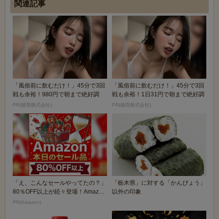
関連記事
「風俗前に飲むだけ！」45分で3回
「風俗前に飲むだけ！」45分で3回
戦も余裕！980円で朝まで絶好調
戦も余裕！1日31円で朝まで絶好調
PR(健商株式会社)
PR(健商株式会社)
「え、こんなセールやってたの？」
「栃木県」に対する「かんぴょう」
80％OFF以上が続々登場！Amazon
以外の印象
の本気が...
PR(Amazon)