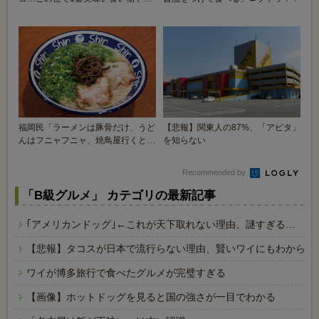
わ…」
福岡民「ラーメンは豚骨だけ、うど
【悲報】関東人の87%、「アピタ」
んはフニャフニャ、焼鳥屋行くと何
を知らない
故か豚バラ、肉ま...
Recommended by
「B級グルメ」 カテゴリの最新記事
｢アメリカンドッグ｣←これが天下取れない理由、謎すぎる…
【悲報】タコスが日本で流行らない理由、賢いワイにもわからな
ワイが博多旅行で食べたグルメが完璧すぎる
【画像】ホットドッグを見ると国の強さが一目でわかる