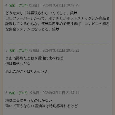
4
名前：
(*‘ω‘*)
投稿日：
2024年3月11日 20:42:25
どうせ大して味再現されないんでしょ。笑🐸
〇〇フレーバーとかって、ポテチとかホットスナックとか商品名
詐欺してくるからな。笑🐸話題集めて売り逃げ、コンビニの粗悪
な集金システムになっとる。笑🐸
5
名前：
(*‘ω‘*)
投稿日：
2024年3月11日 20:46:21
まあ淡路島たまねぎ醤油に比べれば
他は格落ちだな
東北のがさっぱりわからん
6
名前：
(*‘ω‘*)
投稿日：
2024年3月11日 21:37:41
地味に美味そうなのしかない
強いて言うなら○○醤油味は特別感薄れるけど