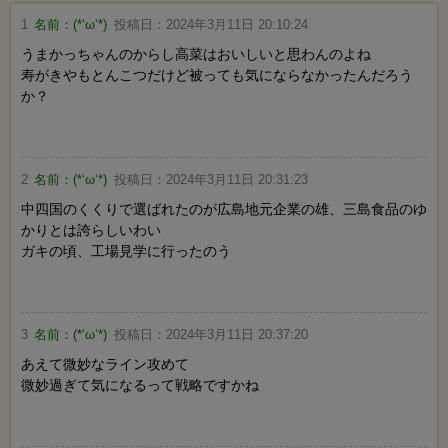
1
名前：
(*‘ω‘*)
投稿日：
2024年3月11日 20:10:24
うまかっちゃんのからし高菜はおいしいと思わんのよね
寿がきやもとんこつだけど被っても気にならなかったんだろう
か？
2
名前：
(*‘ω‘*)
投稿日：
2024年3月11日 20:31:23
中四国のくくりで選ばれたのが広島地元企業の雄、三島食品のゆ
かりとは誇らしいわい
ガキの頃、工場見学に行ったのう
3
名前：
(*‘ω‘*)
投稿日：
2024年3月11日 20:37:20
あえて微妙なライン攻めて
微妙過ぎて気になるって戦略ですかね