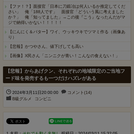
【ファ！？】面接官「日本に刀鍛冶は何人いるか推定してくだ
さい」 俺「188人です」 面接官「どういう風に考えました
か？」 俺「知ってました」→この後『こう』なったんだがマ
ジで納得いかない！！！！！
【にんにく＆バター】ワイ、ウッキウキでツマミ作る（画像あ
り）
【悲報】かつやさん、値下げしても高い
【画像】X民さん「ニンニクが青い！こんなの食えない！」
Powered by livedoor 相互RSS
【悲報】からあげクン、それぞれの地域限定のご当地フ
ード味を発売するも一つだけハズレがある
2024年3月11日20:00:00
コメント(14)
B級グルメ
コンビニ
1 名前：
それでも動く名無し
投稿日：2024/03/11 15:32:05