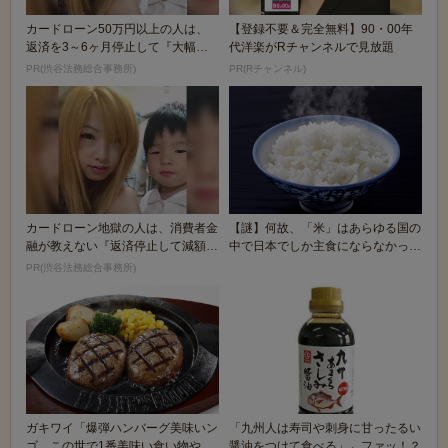
カードローン50万円以上の人は、
【登録不要＆完全無料】90・00年
返済を3～6ヶ月停止して『大幅に
代洋楽がRチャンネルで見放題
減額してから返済...
PR(渋谷法務総合事務所)
PR(Rチャンネル)
カードローン地獄の人は、消費者金
【謎】何故、「米」はあらゆる国の
融が教えない『返済停止して減額・
中で日本でしか主食にならなかった
免除する方法』で...
のか
PR(渋谷法務総合事務所)
ガキワイ「爆弾ハンバーグ美味いン
「九州人は寿司や刺身に甘ったるい
ゴ…この世で1番美味い食い物や
醤油をつけて食べる」←ファッ！？