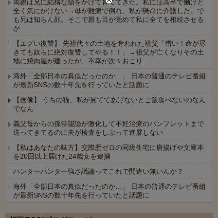
両親は兄に結構な額をかけて育ててきた。私には高卒で働けと
全く気にかけない→母が難病で倒れ、私が懸命に介護した。で
も兄は知らん顔。そこで親も目が覚めて私に全てを相続させる
が
【エグい復讐】 先祖代々の土地を奪われた祖父「憎い！命が尽
きても奴らに絶対復讐してやる！！」→祖父が亡くなりその土
地に焼肉屋が建ったが、不幸が次々おこり…
海外「全部日本の真似だったのか…」 日本の普通のテレビ番組
が最新SNSの数十年先を行っていたと話題に
【画像】 うちの猫、私が見ててあげないとご飯食べないのなん
でなん
義父母からの孫待望論が激化して不妊治療のパンフレットまで
送ってきてるのに夫が検査をしぶって進展しない
【私はあなたの味方】交際歴ゼロの同級生宅に唐揚げや文庫本
を20回以上届けた24歳女を逮捕
ハンターハンター強さ議論ってこれで間違い無いんか？
海外「全部日本の真似だったのか…」 日本の普通のテレビ番組
が最新SNSの数十年先を行っていたと話題に
Powered by livedoor 相互RSS