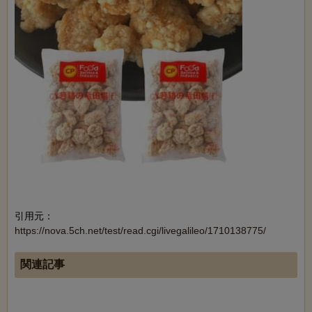
引用元：
https://nova.5ch.net/test/read.cgi/livegalileo/1710138775/
関連記事