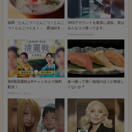
福岡「とんこつ！とんこつ！とんこ
SNSアカウントを着実に成長。実は
つ！とんこつくえ！」 醤油好き俺
みんなココ使ってます。
「」
PR(Dreaw合同会社)
第8期清麗戦をRチャンネルで無料
食べ物って寒い地域のほうが美味し
配信！
くないか？
PR(Rチャンネル)