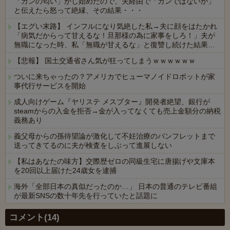
「ガンの匂い」がし始めたので、夫経由で「ガンではないか」
と伝えたら怒って絶縁、その結果・・・
【エグい末路】 インフルになり気絶した私→夫に顔をはたかれ
「病気だからって甘えるな！旦那様の為に家事をしろ！」夫が
無職になった時、私「無職が甘えるな」と復讐し続けた結果…
【悲報】 国土交通省さん気が狂ってしまうｗｗｗｗｗｗ
ついに来ちゃったの？アメリカでヒューマノイドロボットが家
事代行サービスを開始
成人向けゲーム『ヤリステ メスブター』開発者絶望、銀行が
steamからの入金を拒否→金が入ってなくても売上金額分の納税
義務あり
義父母からの孫待望論が激化して不妊治療のパンフレットまで
送ってきてるのに夫が検査をしぶって進展しない
【私はあなたの味方】交際歴ゼロの同級生宅に唐揚げや文庫本
を20回以上届けた24歳女を逮捕
海外「全部日本の真似だったのか…」 日本の普通のテレビ番組
が最新SNSの数十年先を行っていたと話題に
Powered by livedoor 相互RSS
コメント(14)