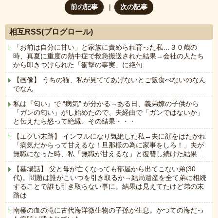
前の記事
次の記事
相互RSS(ブログロール)
「お前は自分に甘い」と家族に責められ育った私…３０歳の
時、真夏に重度の熱中症で救急搬送された結果→会社の人たち
から叩きつけられた「衝撃の事実」に絶句
【画像】 うちの猫、私が見ててあげないとご飯食べないのなん
でなん
私は『匂い』で “病気” が分かる→ある日、義弟嫁の子供から
「ガンの匂い」がし始めたので、夫経由で「ガンではないか」
と伝えたら怒って絶縁、その結果・・・
【エグい末路】 インフルになり気絶した私→夫に顔をはたかれ
「病気だからって甘えるな！旦那様の為に家事をしろ！」夫が
無職になった時、私「無職が甘えるな」と復讐し続けた結果…
【墓場話】 父と母が亡くなっても部屋から出てこない弟(30
代)。問題は誰がこいつを引き取るか→結局遺産を全て弟に相続
することで誰も引き取らない事に。結果は見えてたけど弟の末
路は
南極の血の滝に古代海洋微生物の子孫が生息。かつての海だっ