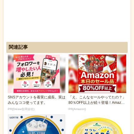
関連記事
SNSアカウントを着実に成長。実は
「え、こんなセールやってたの？」
みんなココ使ってます。
80％OFF以上が続々登場！Amazon
の本気が...
PR(Dreaw合同会社)
PR(Amazon)