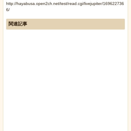
http://hayabusa.open2ch.net/test/read.cgi/livejupiter/169622736
6/
関連記事