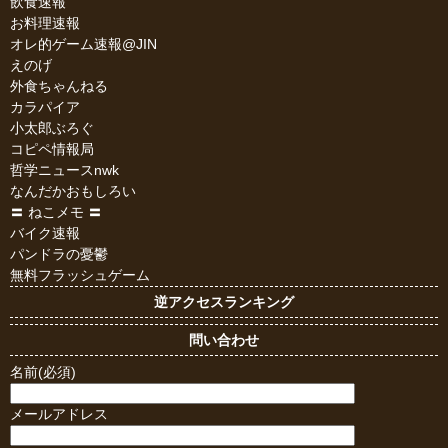
飲食速報
お料理速報
オレ的ゲーム速報@JIN
えのげ
外食ちゃんねる
カラパイア
小太郎ぶろぐ
コピペ情報局
哲学ニュースnwk
なんだかおもしろい
〓 ねこメモ 〓
バイク速報
パンドラの憂鬱
無料フラッシュゲーム
逆アクセスランキング
問い合わせ
名前(必須)
メールアドレス