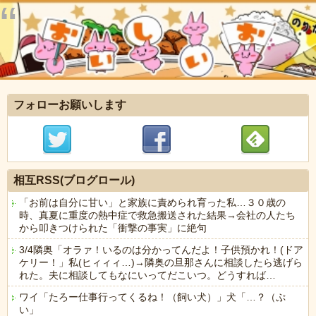
フォローお願いします
相互RSS(ブログロール)
「お前は自分に甘い」と家族に責められ育った私…３０歳の
時、真夏に重度の熱中症で救急搬送された結果→会社の人たち
から叩きつけられた「衝撃の事実」に絶句
3/4隣奥「オラァ！いるのは分かってんだよ！子供預かれ！(ドア
ケリー！」私(ヒィィィ…)→隣奥の旦那さんに相談したら逃げら
れた。夫に相談してもなにいってだこいつ。どうすれば…
ワイ「たろー仕事行ってくるね！（飼い犬）」犬「…？（ぷ
い」