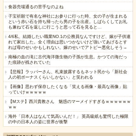
食器売場通るの苦手なのよね
子宝祈願で有名な神社にお参りに行った時、女の子が生まれる
という赤い石を持ち帰ったら男の子を出産。しばらくしてお礼
も兼ねて石を返しに行こうと思って石を見ると…
4/6私、結婚したい職業NO.1の公務員なんですけど、嫁が子供連
れて家出した。全く理由は思いつかないけど強いてあげるとす
れば母のせいかもしれない。嫁のせいでアトピー悪化しそう→
南極の血の滝に古代海洋微生物の子孫が生息。かつての海だっ
た痕跡が残されていた
【悲報】ラッパーさん、札束披露するもネット民から「新社会
人の初ボーナスくらいしかない」と笑われる
【画像】思わず保存したくなる「笑える画像・最高な画像」貼
っていけｗｗｗｗｗ
【Mステ】西川貴教さん 魅惑のマーメイドすぎるｗｗｗｗｗｗ
ｗｗ
海外「日本人はなんて気高いんだ！」 英高級紙も驚愕した極限
の中の日本人の姿に世界が衝撃
Powered by livedoor 相互RSS