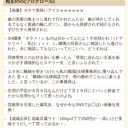
相互RSS(ブログロール)
【画像】ガチで美味いアイスｗｗｗｗｗｗ
嫁の実家の集まりに連れて行かれたんだが、嫁が仲介してくれ
るでもなく親戚の輪にポツン。誰からも挨拶されず紹介もされ
ずひたすら無視された
3/4隣奥「オラァ！いるのは分かってんだよ！子供預かれ！(ドア
ケリー！」私(ヒィィィ…)→隣奥の旦那さんに相談したら逃げら
れた。夫に相談してもなにいってだこいつ。どうすれば…
同僚男性とのお付き合いを断ったら「理屈に合わない主張を振
りかざす感情的なヒステリー女」と言いふらされて・・・
エネ夫に離婚を突きつけたら私の職場(法律事務所)に乗り込んで
きた 堂々と「離婚の法律相談です。母の薦めでこちらに参りま
した」と言っているが、この事務所は…
生理の予定が８月６日なんだけど７月２９日にドバッと鮮血で
たから生理かな？って思ったのよね
芸能界を引退した爆乳女、なぜか今もSNSでお◯ぱい画像を投
稿！
【成城石井】高級豆腐ワイ「150g×2丁で250円か･･･高いけど美
味そうだし一丁買ってみるか！」