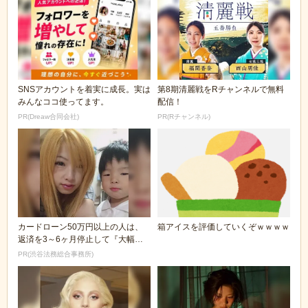
SNSアカウントを着実に成長。実は
第8期清麗戦をRチャンネルで無料
みんなココ使ってます。
配信！
PR(Dreaw合同会社)
PR(Rチャンネル)
カードローン50万円以上の人は、
箱アイスを評価していくぞｗｗｗｗ
返済を3～6ヶ月停止して『大幅に
減額してから返済...
PR(渋谷法務総合事務所)