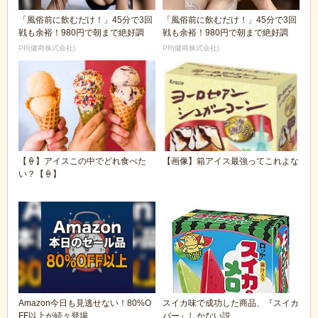
「風俗前に飲むだけ！」45分で3回
「風俗前に飲むだけ！」45分で3回
戦も余裕！980円で朝まで絶好調
戦も余裕！980円で朝まで絶好調
PR(健商株式会社)
PR(健商株式会社)
【🍦】アイスこの中でどれ食べた
【画像】箱アイス最強ってこれよな
い？【🍦】
Amazon今日も見逃せない！80%O
スイカ味で成功した商品、『スイカ
FF以上が続々登場
バー』しかない説