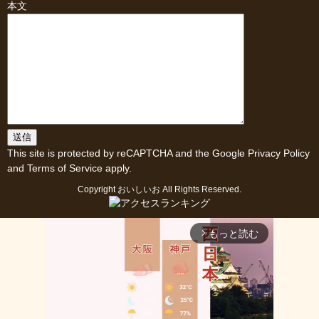
本文
This site is protected by reCAPTCHA and the Google
Privacy Policy
and
Terms of Service
apply.
Copyright
おいしいお
All Rights Reserved.
もっと読む
arrow_forward_ios