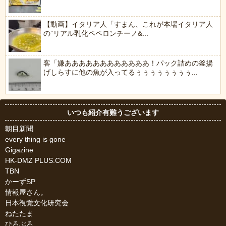
【動画】イタリア人「すまん、これが本場イタリア人
の”リアル乳化ペペロンチーノ&...
客「嫌ああああああああああああ！パック詰めの釜揚
げしらすに他の魚が入ってるぅぅぅぅぅぅぅぅ...
いつも紹介有難うございます
朝目新聞
every thing is gone
Gigazine
HK-DMZ PLUS.COM
TBN
かーずSP
情報屋さん。
日本視覚文化研究会
ねたたま
ひろぶろ