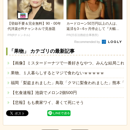
【登録不要＆完全無料】90・00年
カードローン50万円以上の人は、
代洋楽がRチャンネルで見放題
返済を3～6ヶ月停止して『大幅に
減額してから返済...
PR(Rチャンネル)
PR(渋谷法務総合事務所)
Recommended by
「果物」 カテゴリの最新記事
【画像】ミスタードーナツで一番好きなやつ、みんな結局これｗ
果物、１人暮らしするとマジで食わないｗｗｗｗｗ
福岡「梨盗まれました」鳥取「クマに梨食われました」熊本「地
【乞食速報】池袋でメロン2個500円
【悲報】もも農家ワイ、暑くて死にそう