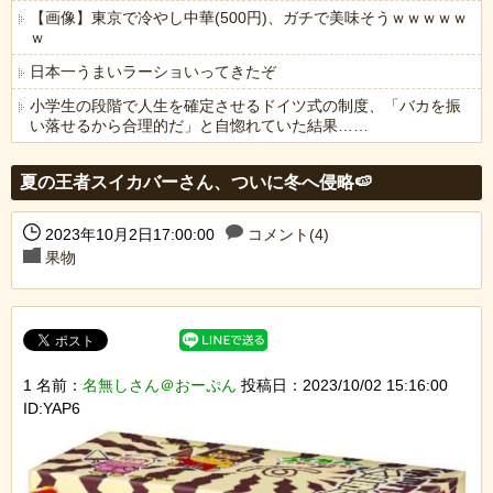
【画像】東京で冷やし中華(500円)、ガチで美味そうｗｗｗｗｗ
ｗ
日本一うまいラーショいってきたぞ
小学生の段階で人生を確定させるドイツ式の制度、「バカを振
い落せるから合理的だ」と自惚れていた結果……
Powered by livedoor 相互RSS
夏の王者スイカバーさん、ついに冬へ侵略🍉
2023年10月2日17:00:00
コメント(4)
果物
1 名前：
名無しさん＠おーぷん
投稿日：2023/10/02 15:16:00
ID:YAP6