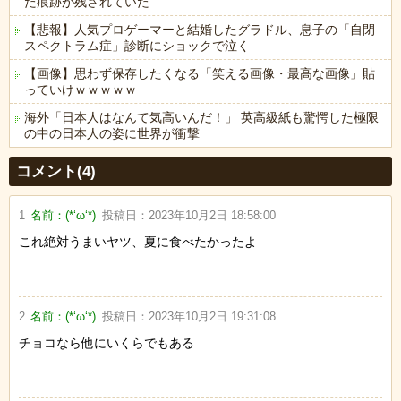
た痕跡が残されていた
【悲報】人気プロゲーマーと結婚したグラドル、息子の「自閉
スペクトラム症」診断にショックで泣く
【画像】思わず保存したくなる「笑える画像・最高な画像」貼
っていけｗｗｗｗｗ
海外「日本人はなんて気高いんだ！」 英高級紙も驚愕した極限
の中の日本人の姿に世界が衝撃
Powered by livedoor 相互RSS
コメント(4)
1
名前：
(*‘ω‘*)
投稿日：
2023年10月2日 18:58:00
これ絶対うまいヤツ、夏に食べたかったよ
2
名前：
(*‘ω‘*)
投稿日：
2023年10月2日 19:31:08
チョコなら他にいくらでもある