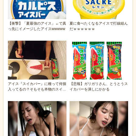
【衝撃】「夏最強のアイス」←で真
夏に食べたくなるアイスで打線組ん
っ先にイメージしたアイスwwwww
だｗｗｗｗｗｗ
アイス『スイカバー』に種って何個
【悲報】ガリガリさん、とうとうス
入ってるの？そもそも本物のスイカ
イカバーを潰しにかかる
のほうがウマイん...