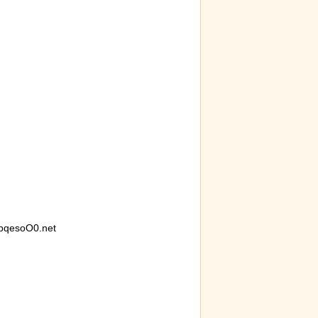
番『人種差別』
【ひでぶ】茨城県にあるパン屋で売っ
迷子の
くとこうなる!!
ている「アベシパン」のビジュアルが
な「警
悪夢すぎるｗｗｗｗｗ
bqesoO0.net
リトル・マーメ
「マンデラ効果」という集団的な事実
後ろ片
ーがヤバイ！地
と異なる思い込み、ガチで怖過ぎるｗ
作って