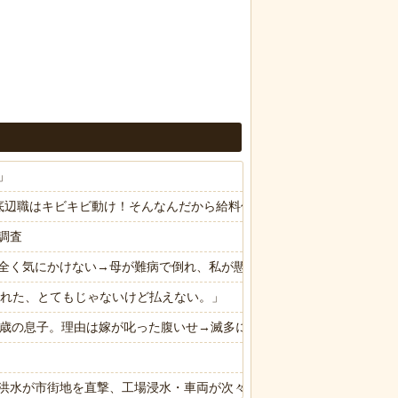
」
底辺職はキビキビ動け！そんなんだから給料低いんだろうな！」→ する
調査
全く気にかけない→母が難病で倒れ、私が懸命に介護した。でも兄は知
と言われた、とてもじゃないけど払えない。」
た８歳の息子。理由は嫁が叱った腹いせ→滅多に怒らない嫁が子供に対し
洪水が市街地を直撃、工場浸水・車両が次々流される