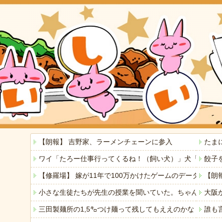
【朗報】 吉野家、ラーメンチェーンに参入
たま
ワイ「たろー仕事行ってくるね！（飼い犬）」犬「…？（
餃子
【修羅場】 嫁が11年で100万かけたゲームのデータを
【朗
小さな生徒たちが先生の授業を聞いていた。ちゃんと分かっ
大阪
三田製麺所の1,5㌔つけ麺って残してもええのかな
誰も