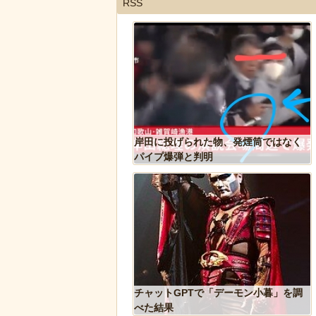
RSS
が警察に保護され、正式
岸田に投げられた物、発煙筒ではなく
ギ」となる
パイプ爆弾と判明
った象、保護区で義足を
チャットGPTで「デーモン小暮」を調
歩けるように！
べた結果