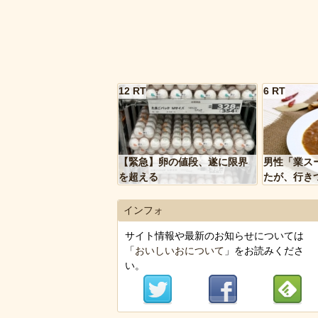
12 RT
6 RT
【緊急】卵の値段、遂に限界
男性「業ス
を超える
たが、行き
トルトカレ
いく…」
インフォ
サイト情報や最新のお知らせについては
「
おいしいおについて
」をお読みくださ
い。