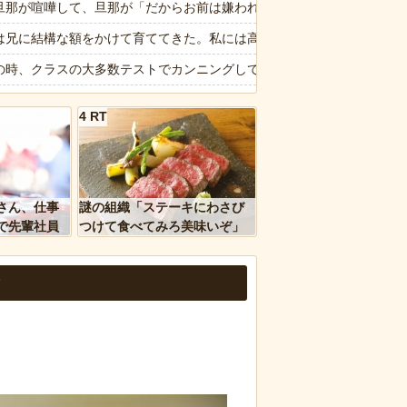
響を調査
旦那が喧嘩して、旦那が「だからお前は嫌われるんだよ！」と言い放っ
…
は兄に結構な額をかけて育ててきた。私には高卒で働けと全く気にかけ
も置かずに放置し、出し入れ用に提供したゴミ袋すら返さない…上司に
の時、クラスの大多数テストでカンニングしてた科目があった。で、カ
ブチギレ発狂 減税に絶対反対と力を合わせ始める
夫婦には養子がいるのだが、誰かが本人に言ったらしく「僕は養子なんだ
4 RT
653万部から98万部に…紙の雑誌「100万部超え」が消滅
報】ジャンプ、ついに98万部…全盛期653万部からここまで落ちる
詐欺丸出しだと話題にwwww
屋で注文から5分以上待たされた俺「早く作れよノロマ！底辺職はキビキ
ｗｗ」 ほか
像】ビリー・アイリッシュ(24)さん、ライブでマンスジが見える衣装を
さん、仕事
謎の組織「ステーキにわさび
、国防総省職員数千人をウソ発見器にかける方針
外】日本で唯一「38度以上」を観測したことのない都道府県がコチラ😳
で先輩社員
つけて食べてみろ美味いぞ」
ｗｗｗｗ
ワイ「んなわけないだろｗ」
ングリア沖縄、イマーシブフォート東京の二の舞になりそうｗｗｗｗｗ
ｗ
など盛りだくさん
扇風機を当てて寝るとヤバいぞ！」 ワイ「大丈夫やろｗｗｗ」扇風機ﾎﾟ
報】味噌ラーメンで行列、出来ない