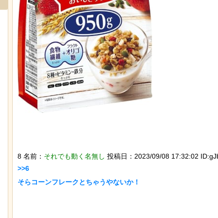
なんか泣きたくなってくる青春18きっ
【動画】アメリカで一
ぷのポスター貼ってく
が酷い街にアジア人が行
8 名前：
それでも動く名無し
投稿日：2023/09/08 17:32:02 ID:gJ
>>6

そらコーンフレークとちゃうやないか！

スナネコの珍しい生態が明らかに。行
【画像】ディズニー『
動範囲が広く縄張り意識を持たないこ
イド』実写版のポスタ