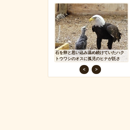
ドアに貼るとセールスを
石を卵と思い込み温め続けていたハク
 あまりに“諸刃の剣”なラ
トウワシのオスに孤児のヒナが託さ
話題にｗ
れ、お世話をするように【続編】
<
>