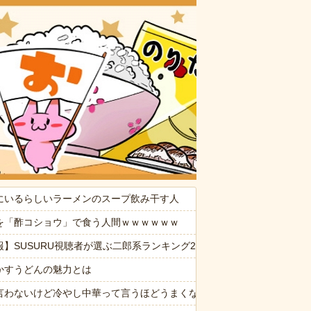
おいしいお
にいるらしいラーメンのスープ飲み干す人
ぷい」
を「酢コショウ」で食う人間ｗｗｗｗｗｗ
消した８歳の息子。理由は嫁が叱った腹いせ→滅多に怒らない嫁が子供に
報】SUSURU視聴者が選ぶ二郎系ランキング2026が発表される
ているのかな？ → 可愛い授業風景はこちらです…
かすうどんの魅力とは
言わないけど冷やし中華って言うほどうまくないよね