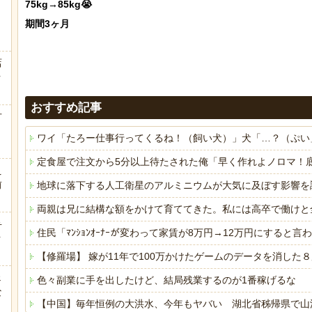
75kg→85kg😭

期間3ヶ月

店
ｗ
おすすめ記事
方
ワイ「たろー仕事行ってくるね！（飼い犬）」犬「…？（ぷい
定食屋で注文から5分以上待たされた俺「早く作れよノロマ！
え
前
地球に落下する人工衛星のアルミニウムが大気に及ぼす影響を
両親は兄に結構な額をかけて育ててきた。私には高卒で働けと
弁
住民「ﾏﾝｼｮﾝｵｰﾅｰが変わって家賃が8万円→12万円にする
ｗ
【修羅場】 嫁が11年で100万かけたゲームのデータを消し
ェ
色々副業に手を出したけど、結局残業するのが1番稼げるな
な
【中国】毎年恒例の大洪水、今年もヤバい 湖北省秭帰県で山