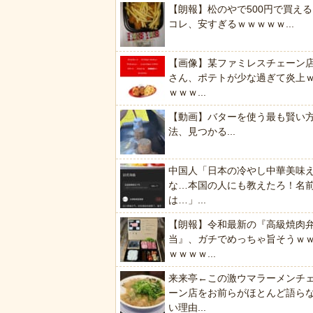
【朗報】松のやで500円で買える
コレ、安すぎるｗｗｗｗｗ...
【画像】某ファミレスチェーン
さん、ポテトが少な過ぎて炎上
ｗｗｗ...
【動画】バターを使う最も賢い
法、見つかる...
中国人「日本の冷やし中華美味
な…本国の人にも教えたろ！名
は…」...
【朗報】令和最新の『高級焼肉
当』、ガチでめっちゃ旨そうｗ
ｗｗｗｗ...
来来亭←この激ウマラーメンチ
ーン店をお前らがほとんど語ら
い理由...