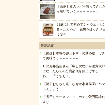
【画像】豚のレバー買ってきた
ら焼いていくｗｗｗｗｗｗ...
31歳にして初めてシャウエッセ
食べたんやが、感想をはっきり
う🥺🥖...
最新記事
【動画】本場の卵とトマトの炒め物、ガチ
で美味そうｗｗｗｗｗｗ
町のお弁当屋さん「申し訳ないが消費税1
になったらその分商品代を値上げする
わ」 「うちも！」
【謎】おじさん達、なぜか家庭菜園にハマ
ってしまう
「煮干しラーメン」ってガチで賛否両論だ
よな