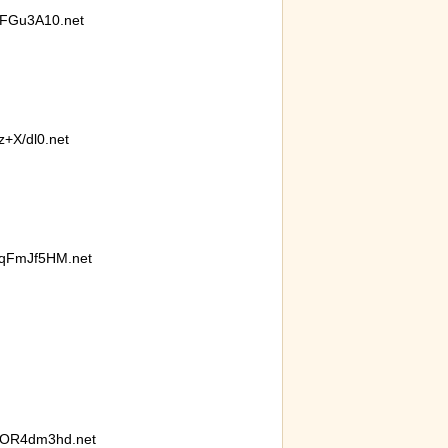
ｗｗｗｗｗｗｗｗｗｗｗ
FGu3A10.net
+X/dl0.net
打ち上げにナマ
【動画】 ロシア兵が自分に投下された
【ネタ
た件
ドローン爆弾を投げ返して助かる！！
撃退で
イフハ
qFmJf5HM.net
OR4dm3hd.net