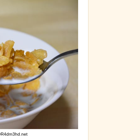
d by livedoor 相互RSS
R4dm3hd.net