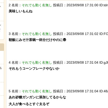
2 名前：
それでも動く名無し
投稿日：2023/09/08 17:31:00 ID:tdni
海外「全部日本の真似だったのか…」 日本の普通のテレビ番組
か
美味しいもんね

ヒーローのサバイバルアクション Siege Survivors
ン
言
3 名前：
それでも動く名無し
投稿日：2023/09/08 17:31:02 ID:FO
朝飯にみそ汁茶碗一杯分だけやのに😨

Powered by livedoor 相互RSS
4 名前：
それでも動く名無し
投稿日：2023/09/08 17:31:04 ID:gJ
%
それもうコーンフレークやないか

5 名前：
それでも動く名無し
投稿日：2023/09/08 17:31:04 ID:48
あれ砂糖ガンガンに添加してるからな

大人が食べるとすぐ太るぞ
