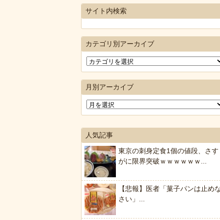
サイト内検索
カテゴリ別アーカイブ
月別アーカイブ
人気記事
東京の刺身定食1個の値段、さす
がに限界突破ｗｗｗｗｗｗ...
【悲報】医者「菓子パンは止め
さい」...