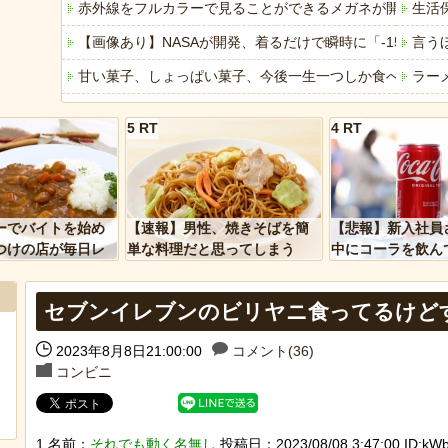
赤外線をフルカラーで見ることができるメガネが開発され
生活
【画像あり】NASAが開発、着るだけで瞬時に「-15℃冷却」
言う
甘い菓子、しょっぱい菓子、今後一生一つしか食べられな
ラー
焼き鳥屋さんで鳥刺しを食べた結果・・・
ドン
5 RT
4 RT
日本韓国台湾「少子化です」←わかる 中国北朝鮮「少子
家系
【衝撃】韓国で売っている目覚まし時計のデザインが悪夢す
【画
「アメリカのヤンキーがアジア人にケンカを売った結果ｗ
【幸
ーでバイトを始め
【速報】男性、焼きそばを簡
【悲報】新入社員
「あなたはアメリカを愛していますか」「はい」トランプ
「こ
つけの店が毎日レ
単な料理だと思ってしまう
中にコーラを飲ん
ーを大量に買って
に怒られてしまう
ヒーローのサバイバルアクション Siege Survivors
専業
セブンイレブンのビリヤニ食ってるけど
【中国】パトカーの前で好演技www当たり屋やお煽り運転
【悲
2023年8月8日21:00:00
コメント(36)
コンビニ
Powered by livedoor 相互RSS
Powere
1 名前：
それでも動く名無し
投稿日：2023/08/08 3:47:00 ID:kWb