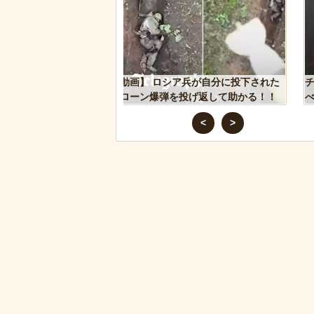
シア兵が自分に投下された
チャットGPTで「デーモン小暮」を調
を投げ返して助かる！！
べた結果
<
>