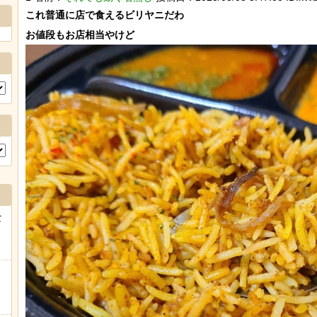
これ普通に店で食えるビリヤニだわ

な