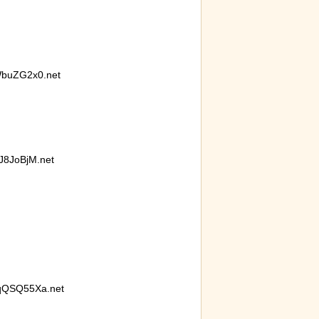
buZG2x0.net
リトル・マーメ
後ろ片足を失った象、保護区で義足を
ーがヤバイ！地
作ってもらい歩けるように！
8JoBjM.net
qQSQ55Xa.net