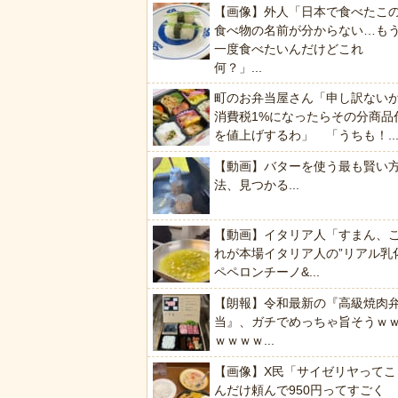
【画像】外人「日本で食べたこ
食べ物の名前が分からない…も
一度食べたいんだけどこれ
何？」...
町のお弁当屋さん「申し訳ない
消費税1%になったらその分商品
を値上げするわ」 「うちも！..
【動画】バターを使う最も賢い
法、見つかる...
【動画】イタリア人「すまん、
れが本場イタリア人の”リアル乳
ペペロンチーノ&...
【朗報】令和最新の『高級焼肉
当』、ガチでめっちゃ旨そうｗ
ｗｗｗｗ...
【画像】X民「サイゼリヤってこ
んだけ頼んで950円ってすごく