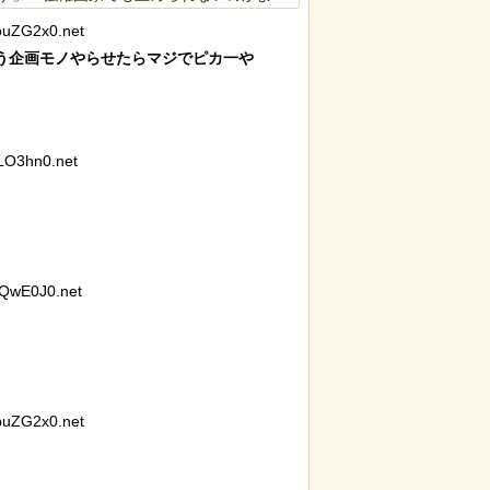
uZG2x0.net
に各国から称賛の声
企画モノやらせたらマジでピカ一や

LO3hn0.net
QwE0J0.net
uZG2x0.net