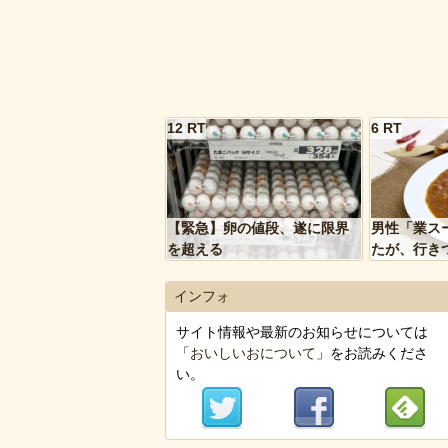
12 RT
6 RT
【緊急】卵の値段、遂に限界
男性「業ス
を超える
たが、行き
トルトカレ
いく…」
インフォ
サイト情報や最新のお知らせについては
「
おいしいおについて
」をお読みくださ
い。