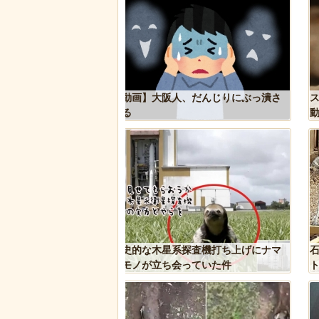
人、だんじりにぶっ潰さ
スナネコの珍しい生態が明らかに。行
動範囲が広く縄張り意識を持たないこ
とが判明
系探査機打ち上げにナマ
石を卵と思い込み温め続けていたハク
会っていた件
トウワシのオスに孤児のヒナが託さ
れ、お世話をするように【続編】