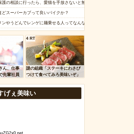
る
保護の相談に行ったら、愛猫を手放さないと無理と言われた。子どもの
する冷感ポンチョ3,980円！
ほどスーパーカブって良いバイクか？
かったら？
メンやうどんでレンゲに麺乗せる人ってなんなの？
・キホーテ露店「うなぎのかば焼き」で食中毒 男女14人が発熱や腹痛
4 RT
化です」←強権国家でも止められないのかよ
ラーメンにチャーシューとキャベツをトッピングして食べるのが好き
ぎるwww
像】謎の中華料理来たったｗｗｗｗｗｗｗ
ｗｗ」 ほか
せ】久々に七輪焼きやるでー
さん、仕事
謎の組織「ステーキにわさび
、国防総省職員数千人をウソ発見器にかける方針
れはレジェンド…」あるX民の暗室から発掘されたというノベルティグ
で先輩社員
つけて食べてみろ美味いぞ」
ｗｗｗｗ
ワイ「んなわけないだろｗ」
主婦の妻が月3万ぐらいするサプリ飲んどるんやが
すげぇ美味い
など盛りだくさん
報】味噌ラーメンで行列、出来ない
d by livedoor 相互RSS
uZG2x0.net