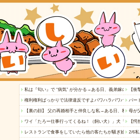
私は『匂い』で “病気” が分かる→ある日、義弟嫁の子
【衝
権利権利ばっかりで法律違反ですよパワハラパワハラで仕
パー
【裏の顔】 父の再婚相手と仲良しな私→ある日、私の帰
母が
ワイ「たろー仕事行ってくるね！（飼い犬）」犬「…？（
【愕
レストランで食事をしていたら他の客たちが騒ぎ始めた。何
2/