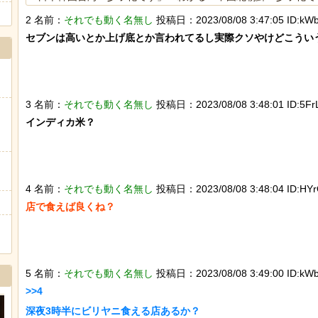
2 名前：
それでも動く名無し
投稿日：2023/08/08 3:47:05 ID:kWb
海外「日本は戦勝国なんだよ」 戦後の日本人の特別な生き様
セブンは高いとか上げ底とか言われてるし実際クソやけどこういう
ヒーローのサバイバルアクション Siege Survivors
3 名前：
それでも動く名無し
投稿日：2023/08/08 3:48:01 ID:5Fr
インディカ米？

Powered by livedoor 相互RSS
4 名前：
それでも動く名無し
投稿日：2023/08/08 3:48:04 ID:HYr
店で食えば良くね？

5 名前：
それでも動く名無し
投稿日：2023/08/08 3:49:00 ID:kWb
>>4

深夜3時半にビリヤニ食える店あるか？
