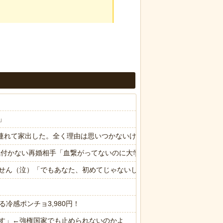
」
子供連れて家出した。全く理由は思いつかないけど強いてあげるとすれば
気付かない再婚相手「血繋がってないのに大学費用出さなきゃいけない
せん（泣）「でもあなた、初めてじゃないしね、うちだけじゃどうしよ
冷感ポンチョ3,980円！
す」←強権国家でも止められないのかよ