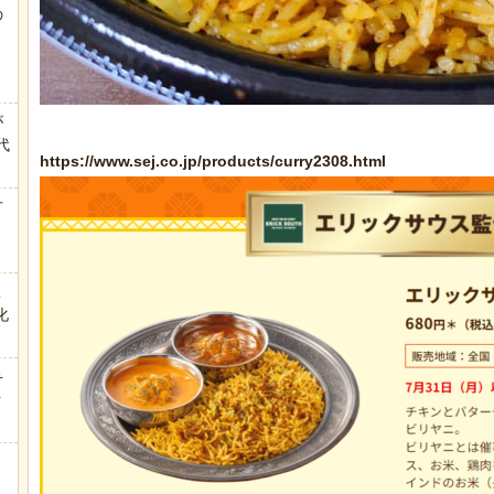
の
う
が
代
https://www.sej.co.jp/products/curry2308.html
.
方
こ
化
弁
ｗ