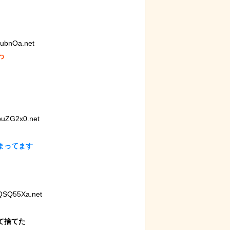
ubnOa.net


るパン屋で売っ
【ネタ】玄関ドアに貼るとセールスを
のビジュアルが
撃退できる？ あまりに“諸刃の剣”なラ
イフハックが話題にｗ
uZG2x0.net
ってます

る青春18きっ
岸田に投げられた物、発煙筒ではなく
パイプ爆弾と判明
QSQ55Xa.net
捨てた
