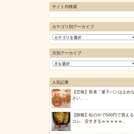
サイト内検索
カテゴリ別アーカイブ
月別アーカイブ
人気記事
【悲報】医者「菓子パンは止め
さい」...
【朗報】松のやで500円で買える
コレ、安すぎるｗｗｗｗｗ...