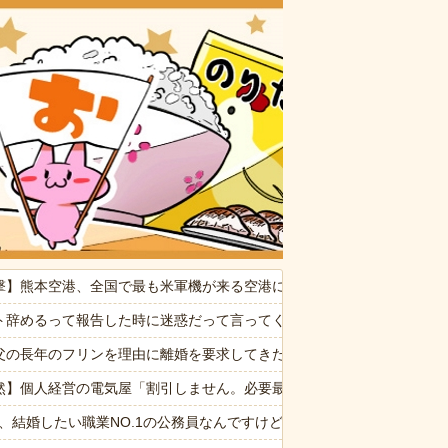
おいしいお
供から「ガンの匂い」がし始めたので、夫経由で「ガンではないか」と伝
撃】熊本空港、全国で最も米軍機が来る空港になっていた
事できねぇ新入社員にメンタルやられてる
ト辞めるって報告した時に迷惑だって言ってくる社員がいて、その人の
宅に気付かない再婚相手「血繋がってないのに大学費用出さなきゃいけ
父の長年のフリンを理由に離婚を要求してきた。父も私も驚いたが母の言い
ぷい」
然】個人経営の電気屋「割引しません。必要最低限な物しか売りません
事かな？ → 珍客が現れました…
6私、結婚したい職業NO.1の公務員なんですけど、嫁が子供連れて家