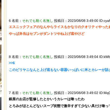
6 名前：
それでも動く名無し
投稿日：2023/08/08 3:49:00 ID:cyaf
エスニックフェアのなんやらライスもかなりのクオリティやったわ
迷子のウサギが警察に保護され、正式
やっぱ弁当はセブンがダントツやね上げ底やけど

【ひでぶ】茨城県にあ
な「警察ウサギ」となる
ている「アベシパン」
悪夢すぎるｗｗｗｗｗ
8 名前：
それでも動く名無し
投稿日：2023/08/08 3:49:04 ID:kWb
>>6

このビリヤニなんと上げ底もない容器いっぱいに米とカレーが詰ま
【動画】アメリカで一番『人種差別』
なんか泣きたくなってく
が酷い街にアジア人が行くとこうなる!!
ぷのポスター貼ってく
7 名前：
それでも動く名無し
投稿日：2023/08/08 3:49:02 ID:Mq
銀座のお店が監修したとかいうカレーは喰ったわ

とろみがほとんどないスープ状態で激辛すぎて少ない具だけ喰って