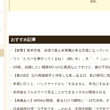
る
ー
ｗ
おすすめ記事
【衝撃】熊本空港、全国で最も米軍機が来る空港になっていた
ワイ「たろー仕事行ってくるね！（飼い犬）」犬「…？（ぷい
2/6私、結婚したい職業NO.1の公務員なんですけど、嫁が
【裏の顔】 父の再婚相手と仲良しな私→ある日、私の帰宅に
本屋に行くと、バックヤードから「すみません、本当にすみま
赤外線をフルカラーで見ることができるメガネが開発される
【画像あり】NASAが開発、着るだけで瞬時に「-15℃冷却」する
日本韓国台湾「少子化です」←わかる 中国北朝鮮「少子化で