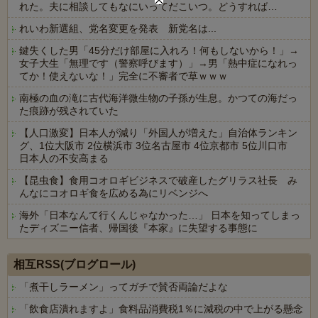
れた。夫に相談してもなにいってだこいつ。どうすれば…
れいわ新選組、党名変更を発表 新党名は...
鍵失くした男「45分だけ部屋に入れろ！何もしないから！」→
女子大生「無理です（警察呼びます）」→男「熱中症になれっ
てか！使えないな！」完全に不審者で草ｗｗｗ
南極の血の滝に古代海洋微生物の子孫が生息。かつての海だっ
た痕跡が残されていた
【人口激変】日本人が減り「外国人が増えた」自治体ランキン
グ、1位大阪市 2位横浜市 3位名古屋市 4位京都市 5位川口市
日本人の不安高まる
【昆虫食】食用コオロギビジネスで破産したグリラス社長 み
んなにコオロギ食を広める為にリベンジへ
海外「日本なんて行くんじゃなかった…」 日本を知ってしまっ
たディズニー信者、帰国後『本家』に失望する事態に
Powered by livedoor 相互RSS
相互RSS(ブログロール)
「煮干しラーメン」ってガチで賛否両論だよな
「飲食店潰れますよ」食料品消費税1％に減税の中で上がる懸念