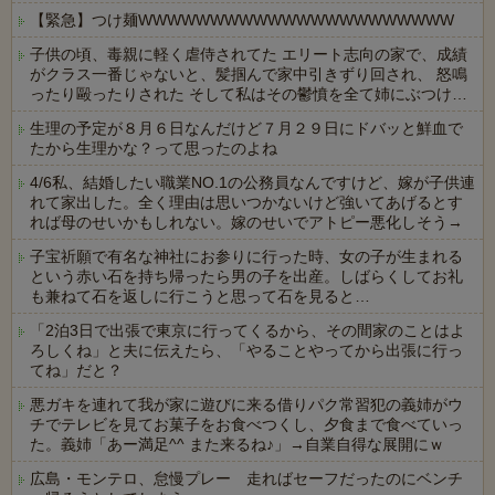
【緊急】つけ麺WWWWWWWWWWWWWWWWWWWWWW
子供の頃、毒親に軽く虐侍されてた エリート志向の家で、成績
がクラス一番じゃないと、髪掴んで家中引きずり回され、 怒鳴
ったり毆ったりされた そして私はその鬱憤を全て姉にぶつけ…
生理の予定が８月６日なんだけど７月２９日にドバッと鮮血で
たから生理かな？って思ったのよね
4/6私、結婚したい職業NO.1の公務員なんですけど、嫁が子供連
れて家出した。全く理由は思いつかないけど強いてあげるとす
れば母のせいかもしれない。嫁のせいでアトピー悪化しそう→
子宝祈願で有名な神社にお参りに行った時、女の子が生まれる
という赤い石を持ち帰ったら男の子を出産。しばらくしてお礼
も兼ねて石を返しに行こうと思って石を見ると…
「2泊3日で出張で東京に行ってくるから、その間家のことはよ
ろしくね」と夫に伝えたら、「やることやってから出張に行っ
てね」だと？
悪ガキを連れて我が家に遊びに来る借りパク常習犯の義姉がウ
チでテレビを見てお菓子をお食べつくし、夕食まで食べていっ
た。義姉「あー満足^^ また来るね♪」→自業自得な展開にｗ
広島・モンテロ、怠慢プレー 走ればセーフだったのにベンチ