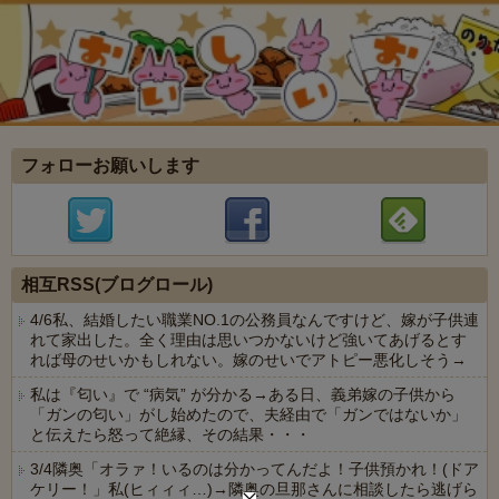
フォローお願いします
相互RSS(ブログロール)
4/6私、結婚したい職業NO.1の公務員なんですけど、嫁が子供連
れて家出した。全く理由は思いつかないけど強いてあげるとす
れば母のせいかもしれない。嫁のせいでアトピー悪化しそう→
私は『匂い』で “病気” が分かる→ある日、義弟嫁の子供から
「ガンの匂い」がし始めたので、夫経由で「ガンではないか」
と伝えたら怒って絶縁、その結果・・・
3/4隣奥「オラァ！いるのは分かってんだよ！子供預かれ！(ドア
ケリー！」私(ヒィィィ…)→隣奥の旦那さんに相談したら逃げら