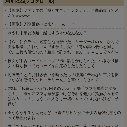
相互RSS(ブログロール)
【画像】ファミマの「盛りすぎチャレンジ」、全商品買うて来
たでwwwww
【画像】刀削麺食べに来た(´・ω・｀)
冷やし中華と冷麺一緒にするやつなんなん？
【ＧＪ】クラスに迷惑な池沼がいた。リーダー格のＡ「なんで
支援学級に入れないんですか？」先生「背の高い低いと同じ
で、これも個性なの！差別は許されません！」→ここでＡがｗ
彼女が中古カードショップで男に話しかけられた。いきなり彼
女の持ち歩いてたカードを品定めしだしたらしく…
同僚男性とのお付き合いを断ったら「理屈に合わない主張を振
りかざす感情的なヒステリー女」と言いふらされて・・・
2/2私「お義母さんには困るのよね…」夫「ママを馬鹿にする
な！」「確かにママは頭が悪いけどそれを他人に指摘されるの
はムカつく！」もうこの人とは一緒にやっていけないけど、子
供が
春から小学生なんだけど、6畳のリビングに子供の勉強机置くの
って無理だよね
友「スカートのすそほつれたからやって、適当でいいから」私