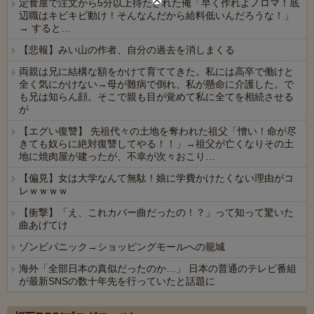
定食屋で注文から5分以上待たされた俺「早く作れよノロマ！底
辺職はキビキビ動け！そんなんだから給料低いんだろうな！」
→ すると…
【悲報】みい山の作者、自分の過去を消しまくる
両親は兄に結構な額をかけて育ててきた。私には高卒で働けと
全く気にかけない→母が難病で倒れ、私が懸命に介護した。で
も兄は知らん顔。そこで親も目が覚めて私に全てを相続させる
が
【エグい復讐】 先祖代々の土地を奪われた祖父「憎い！命が尽
きても奴らに絶対復讐してやる！！」→祖父が亡くなりその土
地に焼肉屋が建ったが、不幸が次々おこり…
【偏見】女は大学なんて無駄！娘に学費かけたくない理由がコ
レｗｗｗｗ
【衝撃】「え、これカバー曲だったの！？」って知って驚いた
曲あげてけ
ゾンビパニック→ショッピングモールへの籠城
海外「全部日本の真似だったのか…」 日本の普通のテレビ番組
が最新SNSの数十年先を行っていたと話題に
Powered by livedoor 相互RSS