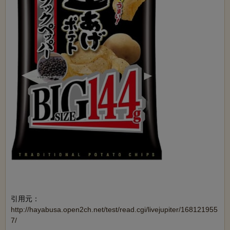
引用元：
http://hayabusa.open2ch.net/test/read.cgi/livejupiter/168121955
7/