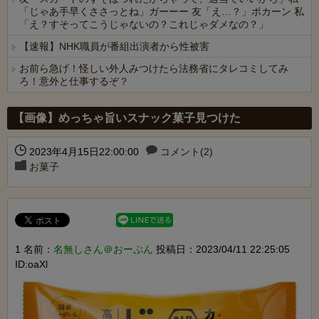
「じゃあ手早くささっとね」ガーーー 友「え…？」ポカーン 私
「え？すそってこうじゃないの？これじゃダメなの？」
【速報】NHK職員が番組出演者から性被害
お前ら急げ！怪しい外人みつけたら法務省にタレコミしてみ
ろ！意外と仕事するぞ？
Powered by livedoor 相互RSS
【画像】めっちゃ旨いスナック菓子見つけた
2023年4月15日22:00:00
コメント(2)
お菓子
1 名前：
名無しさん＠おーぷん
投稿日：2023/04/11 22:25:05
ID:oaXl