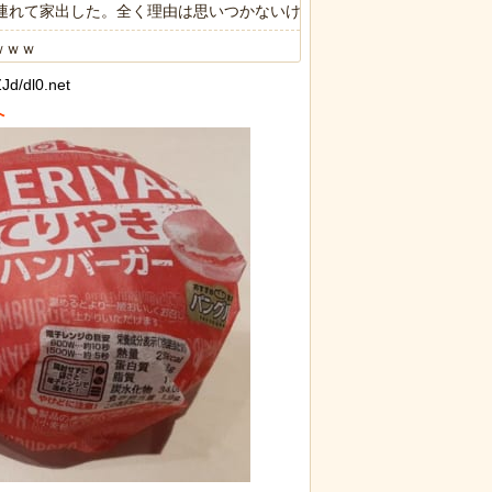
子供連れて家出した。全く理由は思いつかないけど強いてあげるとすれば
ｗｗｗ
d/dl0.net
.7ポイント増、東大調査「若い世代ほど増加」
限の中の日本人の姿に世界が衝撃