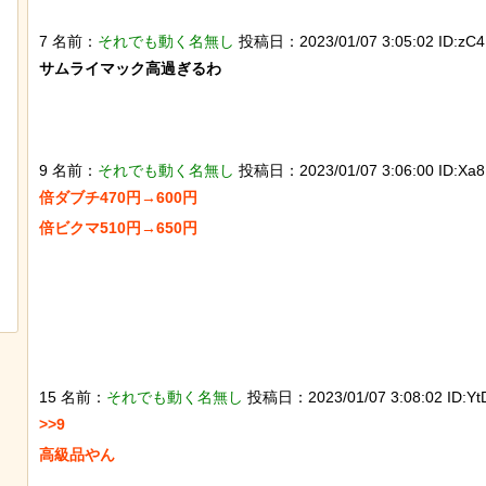
歴史的な木星系探査機打ち上げにナマ
スナネコの珍しい生態
ケモノが立ち会っていた件
動範囲が広く縄張り意
7 名前：
それでも動く名無し
投稿日：2023/01/07 3:05:02 ID:zC4K
とが判明
サムライマック高過ぎるわ

9 名前：
それでも動く名無し
投稿日：2023/01/07 3:06:00 ID:Xa8P
倍ダブチ470円→600円

倍ビクマ510円→650円

【ひでぶ】茨城県にあるパン屋で売っ
【動画】 ロシア兵が自
ている「アベシパン」のビジュアルが
ドローン爆弾を投げ返
悪夢すぎるｗｗｗｗｗ
15 名前：
それでも動く名無し
投稿日：2023/01/07 3:08:02 ID:Yt
>>9

高級品やん
