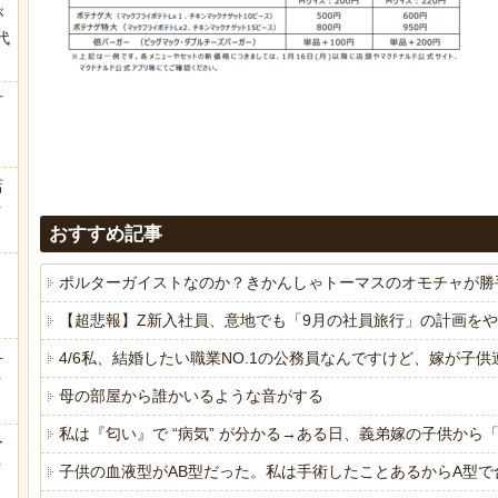
が
代
.
方
店
ｗ
おすすめ記事
ポルターガイストなのか？きかんしゃトーマスのオモチャが勝
【超悲報】Z新入社員、意地でも「9月の社員旅行」の計画を
弁
4/6私、結婚したい職業NO.1の公務員なんですけど、嫁が
ｗ
母の部屋から誰かいるような音がする
私は『匂い』で “病気” が分かる→ある日、義弟嫁の子供か
ー
ｗ
子供の血液型がAB型だった。私は手術したことあるからA型で