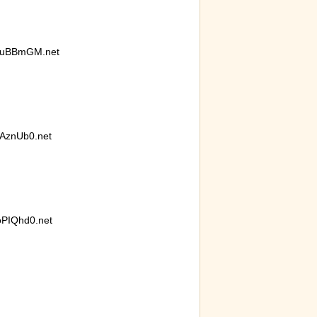
kuBBmGM.net
AznUb0.net
続けていたハク
【ネタ】玄関ドアに貼るとセールスを
なんか
のヒナが託さ
撃退できる？ あまりに“諸刃の剣”なラ
ぷのポ
に【続編】
イフハックが話題にｗ
PIQhd0.net