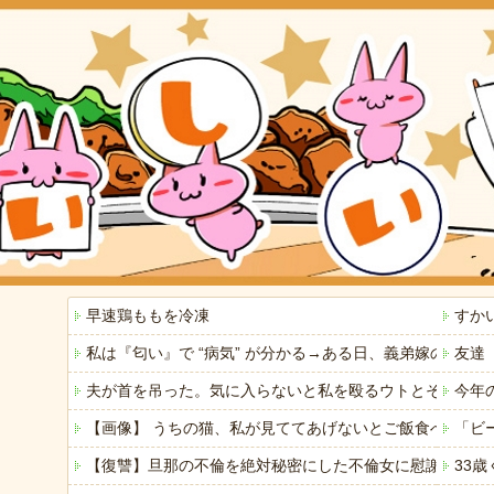
早速鶏ももを冷凍
すか
私は『匂い』で “病気” が分かる→ある日、義弟嫁の子
友達
夫が首を吊った。気に入らないと私を殴るウトとそれを傍
今年
【画像】 うちの猫、私が見ててあげないとご飯食べないの
「ビ
【復讐】旦那の不倫を絶対秘密にした不倫女に慰謝料請求→
33