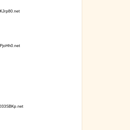
が明らかに。行
【動画】大阪人、だんじりにぶっ潰さ
【画像
識を持たないこ
れる
イド』
Jrp80.net
獄の黙
joHh0.net
分に投下された
後ろ片足を失った象、保護区で義足を
岸田に
して助かる！！
作ってもらい歩けるように！
パイプ
D33SBKp.net