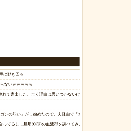
手に動き回る
やらないｗｗｗｗｗ
子供連れて家出した。全く理由は思いつかないけど強いてあげるとすれば
ら「ガンの匂い」がし始めたので、夫経由で「ガンではないか」と伝えた
合ってるし…旦那(O型)の血液型を調べてみよう」→ 結果・・・