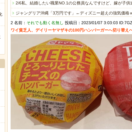
2/6私、結婚したい職業NO.1の公務員なんですけど、嫁が
こ
ジャングリア沖縄「3万円です」←ディズニー超えの強気価格
化
2 名前：
それでも動く名無し
投稿日：2023/01/07 3:03:03 ID:7GZJ
【急増】「外国人受け入れ反対」56.3％に わずか2年で20
海外「日本人はなんて気高いんだ！」 英高級紙も驚愕した極
に
ぅ
ヒーローのサバイバルアクション Siege Survivors
Powered by livedoor 相互RSS