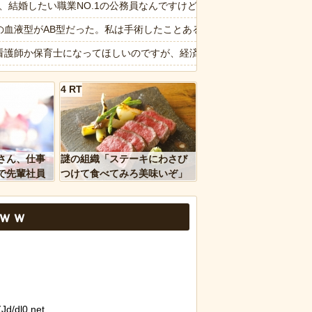
が勝手に動き回る
6私、結婚したい職業NO.1の公務員なんですけど、嫁が子供連れて家
をやらないｗｗｗｗｗ
の血液型がAB型だった。私は手術したことあるからA型で合ってるし…旦
20.7ポイント増、東大調査「若い世代ほど増加」
看護師か保育士になってほしいのですが、経済学部に行きたいと言い出し
ンボー池田、アナウンサーと結婚ｗｗｗｗｗ
4 RT
ージが“一瞬怖い”と話題にwwww
獄】あるゲーセンで「飲むヨーグルト」がクレーンゲームの景品に→飲ん
ｗｗ」 ほか
ングリア沖縄「3万円です」←ディズニー超えの強気価格ｗｗｗ
、国防総省職員数千人をウソ発見器にかける方針
のコープにいる爺さん、隙あらば他人のカゴに商品を入れようとする
さん、仕事
謎の組織「ステーキにわさび
ん、マジのガチでウーバーが無理なんやが
で先輩社員
つけて食べてみろ美味いぞ」
ｗｗｗｗ
ワイ「んなわけないだろｗ」
など盛りだくさん
報】味噌ラーメンで行列、出来ない
ｗｗ
d by livedoor 相互RSS
d/dl0.net