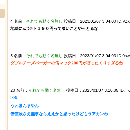
4 名前：
それでも動く名無し
投稿日：2023/01/07 3:04:00 ID:VZ
地味にsポテト１９０円って凄いことやっとるな

5 名前：
それでも動く名無し
投稿日：2023/01/07 3:04:03 ID:0sw
ダブルチーズバーガーの倍マック200円がぼったくりすぎるわ

迷子のウサギが警察に保護され、正式
石を卵と思い込み温め
な「警察ウサギ」となる
トウワシのオスに孤児
れ、お世話をするよう
20 名前：
それでも動く名無し
投稿日：2023/01/07 3:10:05 ID:Tlo
>>5

うわほんまやん

倍値段さえ無事ならええかと思ったけどもうアカンわ
