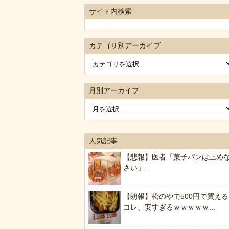
サイト内検索
カテゴリ別アーカイブ
月別アーカイブ
人気記事
【悲報】医者「菓子パンは止め
さい」...
【朗報】松のやで500円で買える
コレ、安すぎるｗｗｗｗｗ...