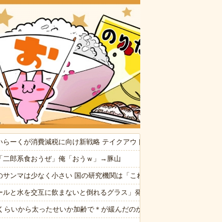
おいしいお
いらーくが消費減税に向け新戦略 テイクアウト商品は1%へ 店内飲食は1
供から「ガンの匂い」がし始めたので、夫経由で「ガンではないか」と伝
「二郎系食おうぜ」俺「おうｗ」→豚山
観するトメに生活費をくれない夫…地獄の義実家をでて離婚しようとし
のサンマは少なく小さい 国の研究機関は「これまでになく厳しい年にな
なんでなん
ールと水を交互に飲まないと倒れるグラス」発売 適正飲酒を施す
でも気持ちが収まらず...
歳くらいから太ったせいか加齢で＊が緩んだのかチョビッと漏れるように