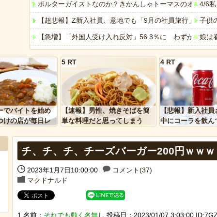
ポルターガイストなのか？きかんしゃトーマスのオモチャ
4/
【超悲報】Z新入社員、意地でも「9月の社員旅行」の計画
子供
【急増】「外国人受け入れ反対」56.3％に わずか2年で
娘は
今週末、娘が遂に嫁に行く
レイ
5 RT
4 RT
「ぞわっとした…」カルディで売っているコーヒーのパッケ
【地
「アメリカのヤンキーがアジア人にケンカを売った結果ｗ
ジャ
「あなたはアメリカを愛していますか」「はい」トランプ
近所
ーでバイトを始め
【速報】男性、焼きそばを簡
【悲報】新入社員
ヒーローのサバイバルアクション Siege Survivors
すま
つけの店が毎日レ
単な料理だと思ってしまう
中にコーラを飲ん
ーを大量に買って
に怒られてしまう
【中国】パトカーの前で好演技www当たり屋やお煽り運転
【悲
チ、チ、チ、チーズバーガー200円ｗｗｗ
2023年1月7日10:00:00
コメント(37)
マクドナルド
Powered by livedoor 相互RSS
Powere
1 名前：
それでも動く名無し
投稿日：2023/01/07 3:03:00 ID:7GZJ