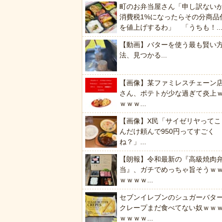
町のお弁当屋さん「申し訳ない
消費税1%になったらその分商品
を値上げするわ」 「うちも！..
【動画】バターを使う最も賢い
法、見つかる...
【画像】某ファミレスチェーン
さん、ポテトが少な過ぎて炎上
ｗｗｗ...
【画像】X民「サイゼリヤってこ
んだけ頼んで950円ってすごく
ね？」...
【朗報】令和最新の『高級焼肉
当』、ガチでめっちゃ旨そうｗ
ｗｗｗｗ...
セブンイレブンのシュガーバタ
クレープまだ食べてない奴ｗｗ
ｗｗｗｗ...