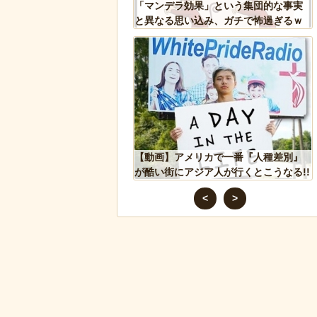
ズニー『リトル・マーメ
「マンデラ効果」という集団的な事実
のポスターがヤバイ！地
と異なる思い込み、ガチで怖過ぎるｗ
たい
ｗｗｗｗｗｗｗｗｗｗｗ
れた物、発煙筒ではなく
【動画】アメリカで一番『人種差別』
判明
が酷い街にアジア人が行くとこうなる!!
<
>