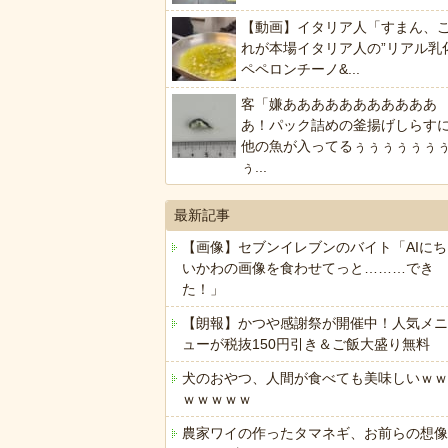
【動画】イタリア人「すまん、
れが本場イタリア人の”リアル乳
ペペロンチーノ&...
客「嫌あああああああああああ
あ！パック詰めの釜揚げしらす
他の魚が入ってるぅぅぅぅぅぅ
ぅ...
最新記事
【画像】セブンイレブンのバイト「AIにち
いかわの画像を食わせてっと………でき
た！」
【朗報】かつや感謝祭が開催中！人気メニ
ューが税抜150円引き＆ご飯大盛り無料
犬のおやつ、人間が食べても美味しいｗｗ
ｗｗｗｗｗ
農家ワイの作ったタマネギ、お前らの想像