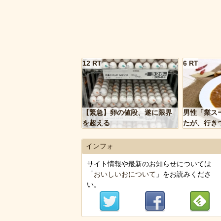
12 RT
6 RT
【緊急】卵の値段、遂に限界
男性「業ス
を超える
たが、行き
トルトカレ
いく…」
インフォ
サイト情報や最新のお知らせについては
「
おいしいおについて
」をお読みくださ
い。