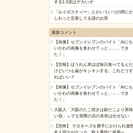
する1.5倍はデカいぞ
「ルイボスティー」とかいういつの間にか
しれっと定着してる謎のお茶
最新コメント
【画像】セブンイレブンのバイト「AIにち
いかわの画像を食わせてっと………でき
た！」
【悲報】ほうれん草ほぼ毎日食べてるんだ
けどいつも歯がキシキシする。これどうす
ればいい？
【画像】セブンイレブンのバイト「AIにち
いかわの画像を食わせてっと………でき
た！」
大阪人「大阪のたこ焼きは銀だこより美味
い😋」←でも実際の店の名前は出せない
【恐怖】 マヨネーズを勝手にかけられ激
友人同士がケンカ、殺人事件に発展へ…