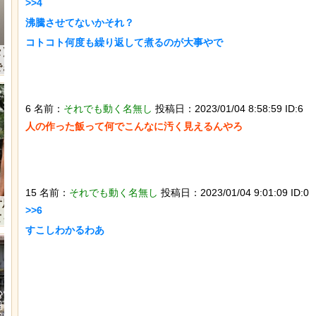
>>4

沸騰させてないかそれ？

コトコト何度も繰り返して煮るのが大事やで

スナネコの珍しい生態が明らかに。行
迷子のウサギが警察に
動範囲が広く縄張り意識を持たないこ
な「警察ウサギ」とな
とが判明
6 名前：
それでも動く名無し
投稿日：2023/01/04 8:58:59 ID:6
人の作った飯って何でこんなに汚く見えるんやろ

15 名前：
それでも動く名無し
投稿日：2023/01/04 9:01:09 ID:0
石を卵と思い込み温め続けていたハク
【動画】大阪人、だん
>>6

トウワシのオスに孤児のヒナが託さ
れる
すこしわかるわあ

れ、お世話をするように【続編】