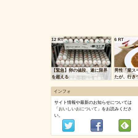
12 RT
6 RT
【緊急】卵の値段、遂に限界
男性「業ス
を超える
たが、行き
トルトカレ
いく…」
インフォ
サイト情報や最新のお知らせについては
「
おいしいおについて
」をお読みくださ
い。