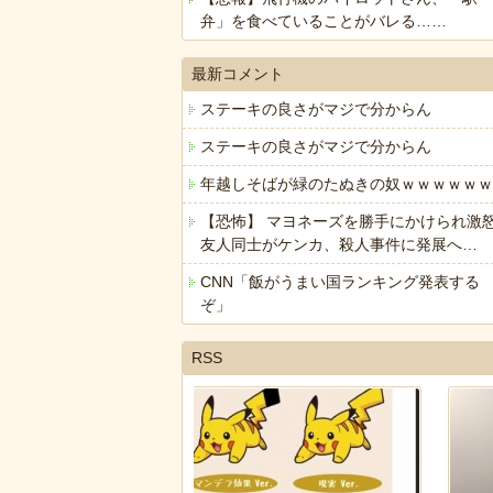
弁」を食べていることがバレる……
最新コメント
ステーキの良さがマジで分からん
ステーキの良さがマジで分からん
年越しそばが緑のたぬきの奴ｗｗｗｗｗｗ
【恐怖】 マヨネーズを勝手にかけられ激
友人同士がケンカ、殺人事件に発展へ…
CNN「飯がうまい国ランキング発表する
ぞ」
RSS