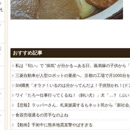
が
代
.
方
店
おすすめ記事
ｗ
私は『匂い』で “病気” が分かる→ある日、義弟嫁の子供か
三菱自動車が人型ロボットの量産へ。京都の工場で月1000台
3/4隣奥「オラァ！いるのは分かってんだよ！子供預かれ！(
弁
ワイ「たろー仕事行ってくるね！（飼い犬）」犬「…？（ぷい
ｗ
【悲報】ラッパーさん、札束披露するもネット民から「新社会
食器売場通るの苦手なのよね
ー
ｗ
【動画】手術中に熊本地震直撃やばすぎる