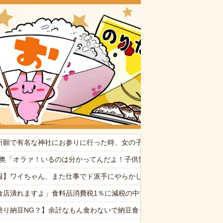
おいしいお
命が尽きても奴らに絶対復讐してやる！！」→祖父が亡くなりその土地
祈願で有名な神社にお参りに行った時、女の子が生まれるという赤い石
れ、子供が悪戯してるのかと思い注意しようと振り向こうとしたら耳元
4隣奥「オラァ！いるのは分かってんだよ！子供預かれ！(ドアケリー！」
なんでなん
報】ワイちゃん、また仕事でド派手にやらかしてしまうｗｗｗｗｗｗｗ
供から「ガンの匂い」がし始めたので、夫経由で「ガンではないか」と伝
食店潰れますよ」食料品消費税1％に減税の中で上がる懸念
たの見て（カネモ…！）って思った
乗り納豆NG？】余計なもん食わないで納豆食っときゃ間違いないことが