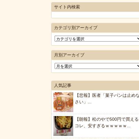
サイト内検索
カテゴリ別アーカイブ
月別アーカイブ
人気記事
【悲報】医者「菓子パンは止め
さい」...
【朗報】松のやで500円で買える
コレ、安すぎるｗｗｗｗｗ...