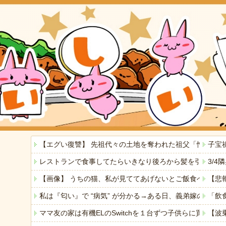
【エグい復讐】 先祖代々の土地を奪われた祖父「憎い！
子宝
レストランで食事してたらいきなり後ろから髪を引っ張ら
3/
【画像】 うちの猫、私が見ててあげないとご飯食べないの
【悲
私は『匂い』で “病気” が分かる→ある日、義弟嫁の子
「飲
ママ友の家は有機ELのSwitchを１台ずつ子供らに買っ
【波