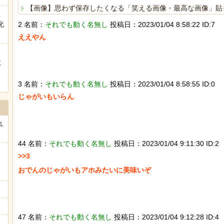
【画像】思わず保存したくなる「笑える画像・最高な画像」貼
こ
化
2 名前：
それでも動く名無し
投稿日：2023/01/04 8:58:22 ID:7
海外「日本人はなんて気高いんだ！」 英高級紙も驚愕した極
ええやん

ヒーローのサバイバルアクション Siege Survivors
に
ぅ
3 名前：
それでも動く名無し
投稿日：2023/01/04 8:58:55 ID:0
じゃがいもいらん

Powered by livedoor 相互RSS
れ
44 名前：
それでも動く名無し
投稿日：2023/01/04 9:11:30 ID:2
>>3

おでんのじゃがいもアホみたいに美味いぞ

47 名前：
それでも動く名無し
投稿日：2023/01/04 9:12:28 ID:4