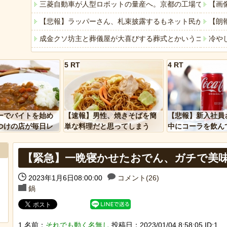
三菱自動車が人型ロボットの量産へ。京都の工場で月100
【画
【悲報】ラッパーさん、札束披露するもネット民から「新
【朗
成金クソ坊主と葬儀屋が大喜びする葬式とかいうゴミイベ
冷や
休日に甥っ子をアポなし託児を押し付けてきた兄嫁！「テ
【動
5 RT
4 RT
【画像】思わず保存したくなる「笑える画像・最高な画像
【時
「ぞわっとした…」カルディで売っているコーヒーのパッケ
「自
「アメリカのヤンキーがアジア人にケンカを売った結果ｗ
みん
ーでバイトを始め
【速報】男性、焼きそばを簡
【悲報】新入社員
「あなたはアメリカを愛していますか」「はい」トランプ
【悲
つけの店が毎日レ
単な料理だと思ってしまう
中にコーラを飲ん
ーを大量に買って
に怒られてしまう
ヒーローのサバイバルアクション Siege Survivors
【緊急】一晩寝かせたおでん、ガチで美
【中国】パトカーの前で好演技www当たり屋やお煽り運転
2023年1月6日08:00:00
コメント(26)
Powere
鍋
Powered by livedoor 相互RSS
1 名前：
それでも動く名無し
投稿日：2023/01/04 8:58:05 ID:1