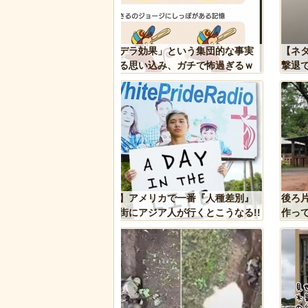
果」という集団的な事実
【ネタ】玄関ドアに貼るとセールスを
込み、ガチで怖過ぎるｗ
撃退できる？ あまりに“諸刃の剣”なラ
ｗｗｗｗｗ
イフハックが話題にｗ
リカで一番『人種差別』
後ろ片足を失った象、保護区で義足を
ジア人が行くとこうなる!!
作ってもらい歩けるように！