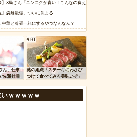
0台を目指す
像】X民さん「ニンニクが青い！こんなの食えない！」
社会人の初ボーナスくらいしかない」と笑われる
報】袋麺最強、ついに決まる
ント ガチで高すぎると話題に
し中華と冷麺一緒にするやつなんなん？
レビでも見せといてw」と言うので『Gガンダム』を一気見させた結果
画】手術中に熊本地震直撃やばすぎる
4 RT
」貼っていけｗｗｗｗｗ
代】府中本町駅が構内に掲示した書道作品が「30代未満には伝わらない
ージが“一瞬怖い”と話題にwwww
転車のルール厳罰化！」← 正直なんの意味もなかった件ｗｗｗｗｗｗｗ
ｗｗ」 ほか
なは職場のBBQなに持ってけば嬉しい？
さん、仕事
謎の組織「ステーキにわさび
、国防総省職員数千人をウソ発見器にかける方針
報】味噌ラーメンで行列、出来ない
で先輩社員
つけて食べてみろ美味いぞ」
ｗｗｗｗ
ワイ「んなわけないだろｗ」
味いｗｗｗｗｗ
など盛りだくさん
d by livedoor 相互RSS