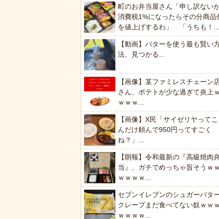
町のお弁当屋さん「申し訳ない
消費税1%になったらその分商品
を値上げするわ」 「うちも！..
【動画】バターを使う最も賢い
法、見つかる...
【画像】某ファミレスチェーン
さん、ポテトが少な過ぎて炎上
ｗｗｗ...
【画像】X民「サイゼリヤってこ
んだけ頼んで950円ってすごく
ね？」...
【朗報】令和最新の『高級焼肉
当』、ガチでめっちゃ旨そうｗ
ｗｗｗｗ...
セブンイレブンのシュガーバタ
クレープまだ食べてない奴ｗｗ
ｗｗｗｗ...