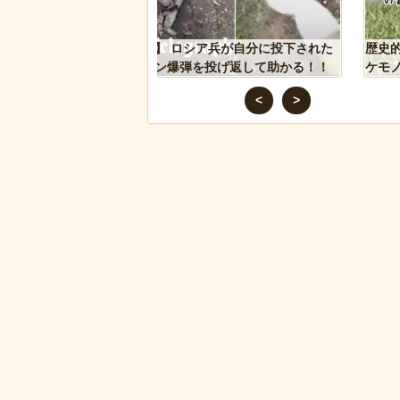
シア兵が自分に投下された
歴史的な木星系探査機打ち上げにナマ
を投げ返して助かる！！
ケモノが立ち会っていた件
<
>