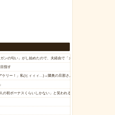
ら「ガンの匂い」がし始めたので、夫経由で「ガンではないか」と伝えた
を目指す
ドアケリー！」私(ヒィィィ…)→隣奥の旦那さんに相談したら逃げられ
」
人の初ボーナスくらいしかない」と笑われる