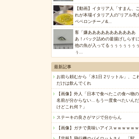
【動画】イタリア人「すまん、
れが本場イタリア人の”リアル乳
ペペロンチーノ&...
客「嫌あああああああああああ
あ！パック詰めの釜揚げしらす
他の魚が入ってるぅぅぅぅぅぅ
ぅ...
最新記事
お前ら頼むから「水1日 2リットル」、こ
だけは飲んでくれ
【画像】外人「日本で食べたこの食べ物の
名前が分からない…もう一度食べたいんだ
けどこれ何？」
ステーキの良さがマジで分からん
【画像】ガチで美味いアイスｗｗｗｗｗｗ
【悲報】飛行機のパイロットさん、「駅