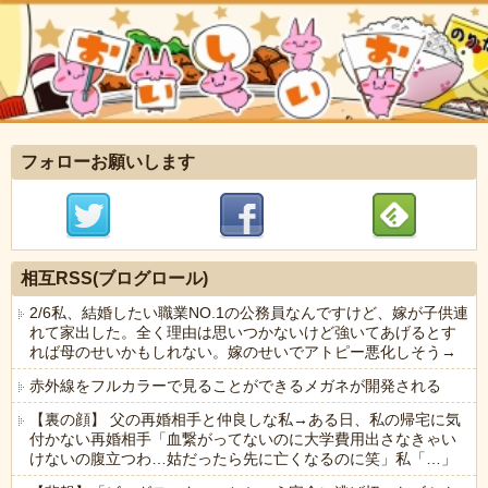
フォローお願いします
相互RSS(ブログロール)
2/6私、結婚したい職業NO.1の公務員なんですけど、嫁が子供連
れて家出した。全く理由は思いつかないけど強いてあげるとす
れば母のせいかもしれない。嫁のせいでアトピー悪化しそう→
赤外線をフルカラーで見ることができるメガネが開発される
【裏の顔】 父の再婚相手と仲良しな私→ある日、私の帰宅に気
付かない再婚相手「血繋がってないのに大学費用出さなきゃい
けないの腹立つわ…姑だったら先に亡くなるのに笑」私「…」