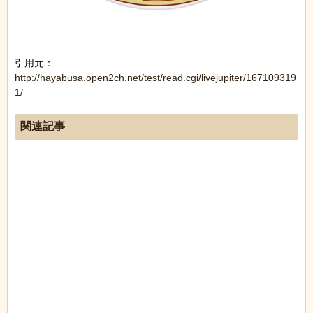
引用元：
http://hayabusa.open2ch.net/test/read.cgi/livejupiter/167109319
1/
関連記事