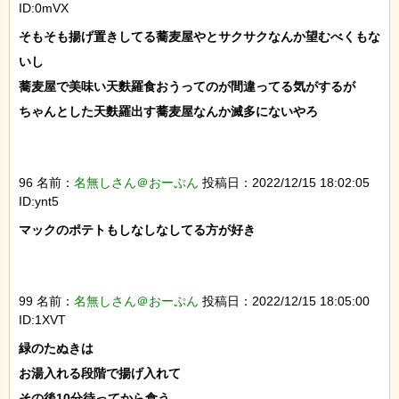
ID:0mVX
そもそも揚げ置きしてる蕎麦屋やとサクサクなんか望むべくもな
いし

蕎麦屋で美味い天麩羅食おうってのが間違ってる気がするが

ちゃんとした天麩羅出す蕎麦屋なんか滅多にないやろ

96 名前：
名無しさん＠おーぷん
投稿日：2022/12/15 18:02:05
ID:ynt5
マックのポテトもしなしなしてる方が好き

99 名前：
名無しさん＠おーぷん
投稿日：2022/12/15 18:05:00
ID:1XVT
緑のたぬきは

お湯入れる段階で揚げ入れて

その後10分待ってから食う
