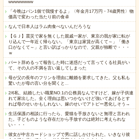
wwwwwwww
「今晩はパン1個で我慢するよ」〈年金月17万円・74歳男性〉物
価高で変わった当たり前の食卓
なんで日本人はラム肉食べないんだろうな
【ＧＪ】震災で家を無くした親戚一家が、東京の我が家に転が
り込んで一年近く帰らない。「東京は家賃が高くて～」「働き
口がなくて～」と言い訳ばっかりなので、父親が独断で・・・
ｗ
パート辞めるって報告した時に迷惑だって言ってくる社員がい
て、その人の不満を言い返してしまった
母が父の長年のフリンを理由に離婚を要求してきた。父も私も
驚いたが母の言い分を聞くと...
2/6私、結婚したい職業NO.1の公務員なんですけど、嫁が子供連
れて家出した。全く理由は思いつかないけど強いてあげるとす
れば母のせいかもしれない。嫁のせいでアトピー悪化しそう→
生活保護の相談に行ったら、愛猫を手放さないと無理と言われ
た。子どものような存在だから手放すのは絶対に考えられな
い・・・
彼女が中古カードショップで男に話しかけられた。いきなり彼