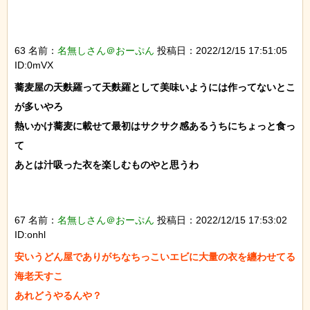
63 名前：
名無しさん＠おーぷん
投稿日：2022/12/15 17:51:05
ID:0mVX
蕎麦屋の天麩羅って天麩羅として美味いようには作ってないとこ
が多いやろ

熱いかけ蕎麦に載せて最初はサクサク感あるうちにちょっと食っ
て

あとは汁吸った衣を楽しむものやと思うわ

67 名前：
名無しさん＠おーぷん
投稿日：2022/12/15 17:53:02
ID:onhl
安いうどん屋でありがちなちっこいエビに大量の衣を纏わせてる
海老天すこ

あれどうやるんや？
