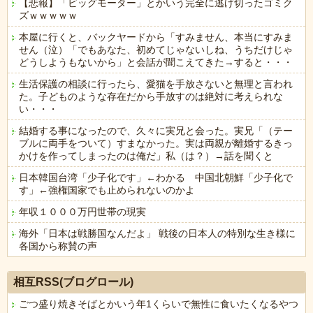
【悲報】「ビッグモーター」とかいう完全に逃げ切ったゴミク
ズｗｗｗｗｗ
本屋に行くと、バックヤードから「すみません、本当にすみま
せん（泣）「でもあなた、初めてじゃないしね、うちだけじゃ
どうしようもないから」と会話が聞こえてきた→すると・・・
生活保護の相談に行ったら、愛猫を手放さないと無理と言われ
た。子どものような存在だから手放すのは絶対に考えられな
い・・・
結婚する事になったので、久々に実兄と会った。実兄「（テー
ブルに両手をついて）すまなかった。実は両親が離婚するきっ
かけを作ってしまったのは俺だ」私（は？）→話を聞くと
日本韓国台湾「少子化です」←わかる 中国北朝鮮「少子化で
す」←強権国家でも止められないのかよ
年収１０００万円世帯の現実
海外「日本は戦勝国なんだよ」 戦後の日本人の特別な生き様に
各国から称賛の声
Powered by livedoor 相互RSS
相互RSS(ブログロール)
ごつ盛り焼きそばとかいう年1くらいで無性に食いたくなるやつ