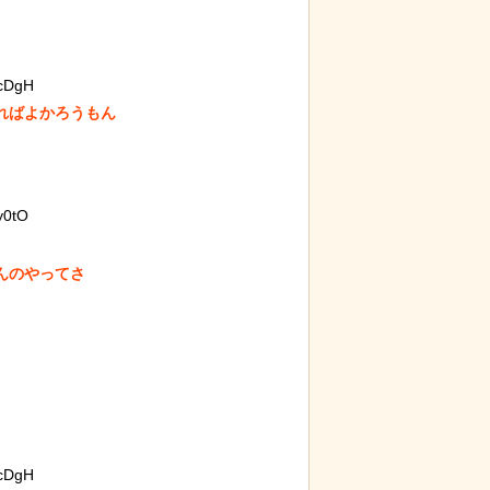
cDgH
暮」を調
【動画】アメリカで一番『人種差別』
ばよかろうもん

が酷い街にアジア人が行くとこうなる!!
y0tO
のやってさ

18きっ
【ひでぶ】茨城県にあるパン屋で売っ
ている「アベシパン」のビジュアルが
悪夢すぎるｗｗｗｗｗ
cDgH