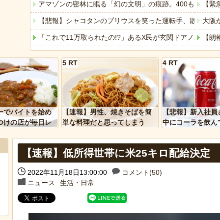
アマゾンの密林に眠る「幻の文明」の痕跡。400もの巨大
【緊
【悲報】シャコタンのプリウスを笑った運転手、散る……
大阪
「これで11万取られたの!?」あるX民が玄関ドアノブの修
【朗
切迫流産で自宅安静の私…なのに義弟が「シャワー貸して」
【悲
5 RT
4 RT
【悲報】警察に射殺された包丁男、直前に母を亡くし精神
【に
ハムスターの日
【医
「アメリカのヤンキーがアジア人にケンカを売った結果ｗ
「こ
ーでバイトを始め
【速報】男性、焼きそばを簡
【悲報】新入社員
「あなたはアメリカを愛していますか」「はい」トランプ
みい
つけの店が毎日レ
単な料理だと思ってしまう
中にコーラを飲ん
ーを大量に買って
に怒られてしまう
ヒーローのサバイバルアクション Siege Survivors
【悲
【速報】低所得世帯に米25キロ配給決定
【中国】パトカーの前で好演技www当たり屋やお煽り運転
2022年11月18日13:00:00
コメント(50)
ニュース
生活・日常
Powere
Powered by livedoor 相互RSS