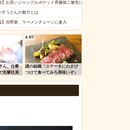
遺構を新たに発見
急】お笑いジャングルポケット斉藤慎二被告に懲役7年の求刑←これ…
…
かすうどんの魅力とは
理を頼んだら…とんでもない事になった😱
報】吉野家、ラーメンチェーンに参入
「泊めて」と嫌がらせレベルの連続突撃！夫経由で断ると私に直接LI
報】セブンイレブンのおにぎりの価格、もはや限界を超える
4 RT
的ショックを受けていたと判明
んにく＆バター】ワイ、ウッキウキでツマミ作る（画像あり）
師解説】飲酒後の「締めのラーメン欲」の原因は？ 脳の錯覚と真実
ｗｗ」 ほか
れならシャイな人でも大丈夫…」ある居酒屋のモバイルオーダーに並んだ
さん、仕事
謎の組織「ステーキにわさび
、国防総省職員数千人をウソ発見器にかける方針
ちゃんと山田さん「主人公がぽっと出のモブに殺されて終わります」←
で先輩社員
つけて食べてみろ美味いぞ」
ｗｗｗｗ
ワイ「んなわけないだろｗ」
報】味噌ラーメンで行列、出来ない
など盛りだくさん
d by livedoor 相互RSS