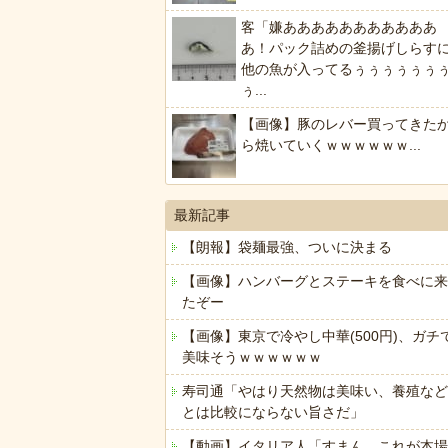
客「嫌あああああああああああ
あ！パック詰めの釜揚げしらす
他の魚が入ってるぅぅぅぅぅぅ
ぅ...
【画像】豚のレバー買ってきた
ら焼いていくｗｗｗｗｗｗ...
最新記事
【朗報】袋麺最強、ついに決まる
【画像】ハンバーグとステーキを食べに来
たぞー
【画像】東京で冷やし中華(500円)、ガチ
美味そうｗｗｗｗｗｗ
寿司通「やはり天然物は美味い、養殖など
とは比較にならない旨さだ」
【動画】イタリア人「すまん、これが本場