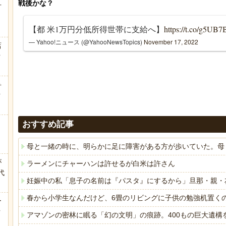
方
【都 米1万円分低所得世帯に支給へ】
https://t.co/g5U
— Yahoo!ニュース (@YahooNewsTopics)
November 17, 2022
店
ｗ
弁
ｗ
おすすめ記事
母と一緒の時に、明らかに足に障害がある方が歩いていた。母
が
ラーメンにチャーハンは許せるが白米は許さん
代
妊娠中の私「息子の名前は『パスタ』にするから」旦那・親・
.
春から小学生なんだけど、6畳のリビングに子供の勉強机置く
ー
ｗ
アマゾンの密林に眠る「幻の文明」の痕跡。400もの巨大遺構