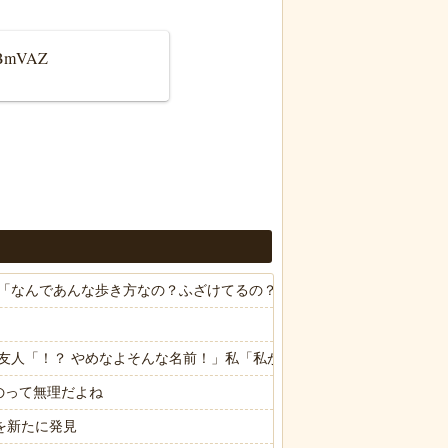
B7BmVAZ
「なんであんな歩き方なの？ふざけてるの？」
友人「！？ やめなよそんな名前！」私「私が産むんだから文句は言わ
のって無理だよね
を新たに発見