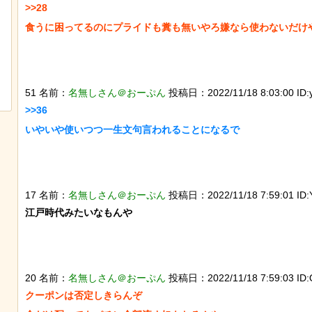
>>28

食うに困ってるのにプライドも糞も無いやろ嫌なら使わないだけや
ナネコの珍しい生態が明らかに。行
石を卵と思い込み温め続けてい
範囲が広く縄張り意識を持たないこ
トウワシのオスに孤児のヒナが
が判明
れ、お世話をするように【続編
51 名前：
名無しさん＠おーぷん
投稿日：2022/11/18 8:03:00 ID:
>>36

いやいや使いつつ一生文句言われることになるで

17 名前：
名無しさん＠おーぷん
投稿日：2022/11/18 7:59:01 ID:
江戸時代みたいなもんや

20 名前：
名無しさん＠おーぷん
投稿日：2022/11/18 7:59:03 ID
クーポンは否定しきらんぞ
