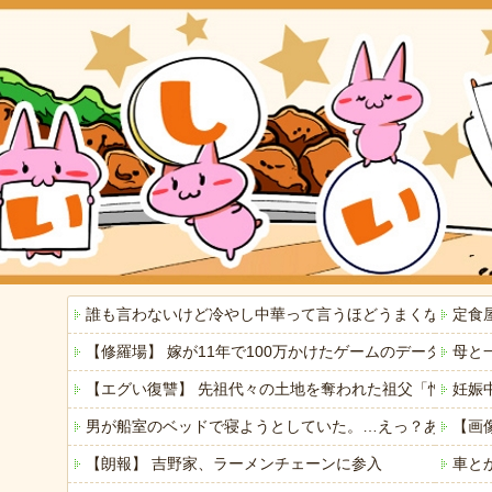
誰も言わないけど冷やし中華って言うほどうまくないよね
定食
【修羅場】 嫁が11年で100万かけたゲームのデータを
母と
【エグい復讐】 先祖代々の土地を奪われた祖父「憎い！
妊娠
男が船室のベッドで寝ようとしていた。…えっ？あなたは
【画
【朗報】 吉野家、ラーメンチェーンに参入
車と