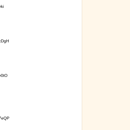
ki
cDgH
y0tO
7eQP