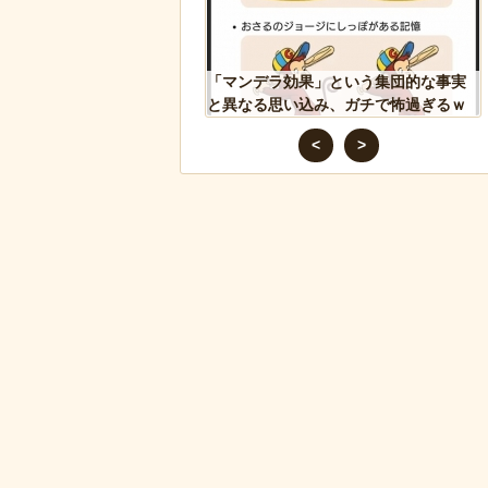
貼るとセールスを
「マンデラ効果」という集団的な事実
ス
に“諸刃の剣”なラ
と異なる思い込み、ガチで怖過ぎるｗ
動
ｗ
ｗｗｗｗｗｗｗｗｗｗｗ
と
<
>