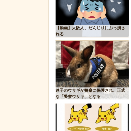
が自分に投下された
【動画】大阪人、だんじりにぶっ潰さ
後
返して助かる！！
れる
作
、発煙筒ではなく
迷子のウサギが警察に保護され、正式
歴
な「警察ウサギ」となる
ケ