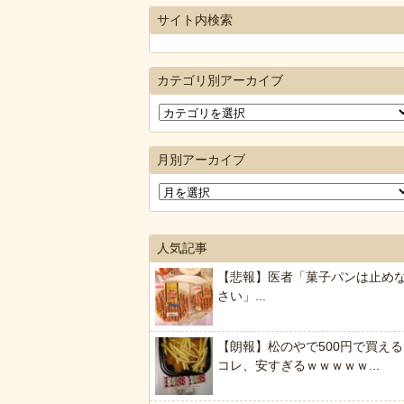
サイト内検索
カテゴリ別アーカイブ
月別アーカイブ
人気記事
【悲報】医者「菓子パンは止め
さい」...
【朗報】松のやで500円で買える
コレ、安すぎるｗｗｗｗｗ...