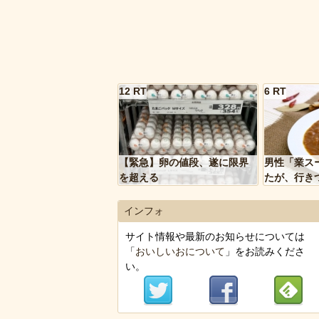
12 RT
6 RT
【緊急】卵の値段、遂に限界
男性「業ス
を超える
たが、行き
トルトカレ
いく…」
インフォ
サイト情報や最新のお知らせについては
「
おいしいおについて
」をお読みくださ
い。