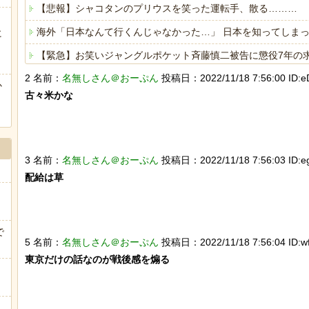
【悲報】シャコタンのプリウスを笑った運転手、散る………
海外「日本なんて行くんじゃなかった…」 日本を知ってしま
に
ぅ
【緊急】お笑いジャングルポケット斉藤慎二被告に懲役7年の
2 名前：
名無しさん＠おーぷん
投稿日：2022/11/18 7:56:00 ID:
【悲報】警察に射殺された包丁男、直前に母を亡くし精神的シ
か
古々米かな

ヒーローのサバイバルアクション Siege Survivors
3 名前：
名無しさん＠おーぷん
投稿日：2022/11/18 7:56:03 ID:eg
配給は草

Powered by livedoor 相互RSS
で
5 名前：
名無しさん＠おーぷん
投稿日：2022/11/18 7:56:04 ID:w
東京だけの話なのが戦後感を煽る
