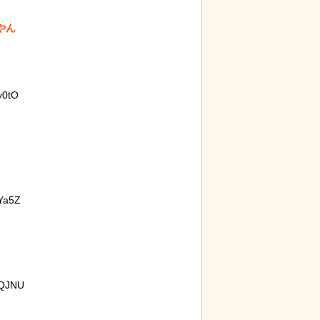
ん

たハク
【画像】ディズニー『リトル・マーメ
託さ
イド』実写版のポスターがヤバイ！地
】
獄の黙示録みたい
y0tO
Ya5Z
:QJNU