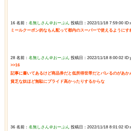
16 名前：
名無しさん＠おーぷん
投稿日：2022/11/18 7:59:00 ID:
ろ片足を失った象、保護区で義足を
チャットGPTで「デーモン小
ミールクーポン的なもん配って都内のスーパーで使えるようにすれ
ってもらい歩けるように！
べた結果
28 名前：
名無しさん＠おーぷん
投稿日：2022/11/18 8:00:02 ID:
>>16

記事に書いてあるけど商品券だと低所得世帯だとバレるのがあかん
貧乏な奴ほど無駄にプライド高かったりするからな

史的な木星系探査機打ち上げにナマ
なんか泣きたくなってくる青春
モノが立ち会っていた件
ぷのポスター貼ってく
36 名前：
名無しさん＠おーぷん
投稿日：2022/11/18 8:01:02 ID: