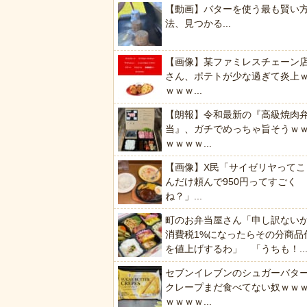
【動画】バターを使う最も賢い
法、見つかる...
【画像】某ファミレスチェーン
さん、ポテトが少な過ぎて炎上
ｗｗｗ...
【朗報】令和最新の『高級焼肉
当』、ガチでめっちゃ旨そうｗ
ｗｗｗｗ...
【画像】X民「サイゼリヤってこ
んだけ頼んで950円ってすごく
ね？」...
町のお弁当屋さん「申し訳ない
消費税1%になったらその分商品
を値上げするわ」 「うちも！..
セブンイレブンのシュガーバタ
クレープまだ食べてない奴ｗｗ
ｗｗｗｗ...