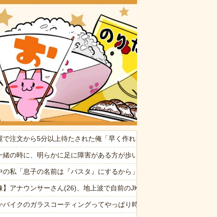
おいしいお
屋で注文から5分以上待たされた俺「早く作れよノロマ！底辺職はキビキ
消した８歳の息子。理由は嫁が叱った腹いせ→滅多に怒らない嫁が子供に
一緒の時に、明らかに足に障害がある方が歩いていた。母「なんであん
命が尽きても奴らに絶対復讐してやる！！」→祖父が亡くなりその土地
中の私「息子の名前は『パスタ』にするから」旦那・親・友人「！？ 
誰ですか？→ 見知らぬひとがいるんだが…
像】アナウンサーさん(26)、地上波で自前のJKコスプレを披露wwwwww
かバイクのガラスコーティングってやっぱり時間経過で剥がれるの？