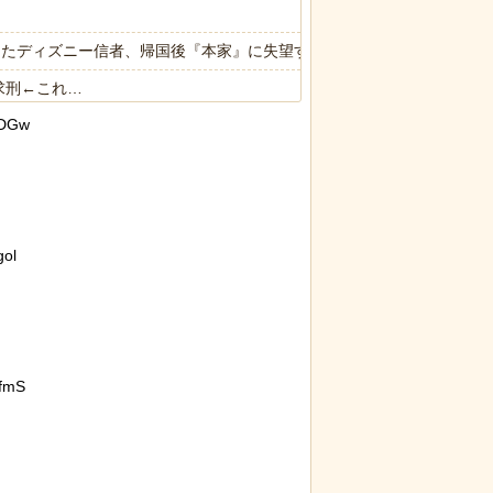
ったディズニー信者、帰国後『本家』に失望する事態に
求刑←これ…
eDGw
ョックを受けていたと判明
ol
fmS