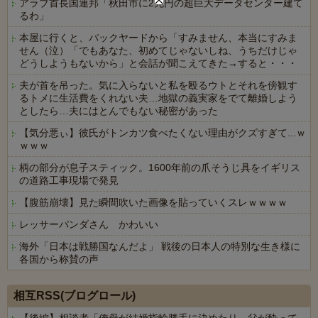
アラブ首長国連邦「秋田市に2兆円の超巨大データセンター建て
るわ」
本屋に行くと、バックヤードから「すみません、本当にすみま
せん（泣）「でもあなた、初めてじゃないしね、うちだけじゃ
どうしようもないから」と会話が聞こえてきた→すると・・・
夫が首を吊った。気に入らないと私を殴るウトとそれを傍観す
るトメに生活費をくれない夫…地獄の義実家をでて離婚しよう
としたら…夫にはとんでもない秘密があった
【気分悪ぃ】彼氏がトンカツ食べたくない理由がクズすぎて...ｗ
ｗｗｗ
柄の部分が息子スティック。1600年前の爪そうじ具をイギリス
の道路工事現場で発見
【腹筋崩壊】見た瞬間吹いた画像を貼っていくスレｗｗｗｗ
レッサーパンダさん かわいい
海外「日本は戦勝国なんだよ」 戦後の日本人の特別な生き様に
各国から称賛の声
Powered by livedoor 相互RSS
相互RSS(ブログロール)