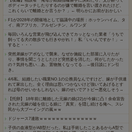
【後編】相談者「俺母が結婚指輪勝手に決めたり、父が酔って
ボディータッチしたりするのが嫌で離婚を言い渡されたけど、
これくらいで離婚とか言うか？ 」← 明らかにお前がおかしい
F1が2028年の開催地として協議中の場所：ホッケンハイム、タ
イ、南アフリカ、アルゼンチン、ルワンダ
毎回いろんな営業が飛び込んできてカッとなった業者「うちで
飼ってる犬の散歩でも行きやがれ！」私「いいんですか！」→
すると・・・
突然弟嫁がアポなしで襲来。なぜか施錠した部屋に入りたが
り、事情を聞こうとしたけど突然姿を消した。何がしたかった
の？気持ち悪い…あ、置物無くなってる…→後日談にドン引
き。
4/6私、結婚したい職業NO.1の公務員なんですけど、嫁が子供連
れて家出した。全く理由は思いつかないけど強いてあげるとす
れば母のせいかもしれない。嫁のせいでアトピー悪化しそう→
【托卵】 18年前に離婚した元嫁の娘(22)が今嫁に凸！余命宣告
された元嫁の嘘を信じる娘に「真実」を隠し続ける俺へ、スレ
民から大ブーイングの嵐ｗｗ
ドジャース7連敗ｗｗｗｗｗｗｗｗｗｗｗｗｗｗ
子供の血液型がAB型だった。私は手術したことあるからA型で