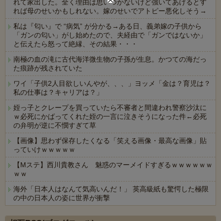
れて家出した。全く理由は思いつかないけど強いてあげるとす
れば母のせいかもしれない。嫁のせいでアトピー悪化しそう→
私は『匂い』で “病気” が分かる→ある日、義弟嫁の子供から
「ガンの匂い」がし始めたので、夫経由で「ガンではないか」
と伝えたら怒って絶縁、その結果・・・
南極の血の滝に古代海洋微生物の子孫が生息。かつての海だっ
た痕跡が残されていた
ワイ「子供2人目欲しいんやが、、、」ヨッメ「金は？育児は？
私の仕事は？キャリアは？」
姪っ子とクレープを買っていたら不審者と間違われ警察沙汰に
ｗ必死にかばってくれた姪の一言に泣きそうになった件←必死
の弁明が逆に不憫すぎて草
【画像】思わず保存したくなる「笑える画像・最高な画像」貼
っていけｗｗｗｗｗ
【Mステ】西川貴教さん 魅惑のマーメイドすぎるｗｗｗｗｗｗ
ｗｗ
海外「日本人はなんて気高いんだ！」 英高級紙も驚愕した極限
の中の日本人の姿に世界が衝撃
Powered by livedoor 相互RSS