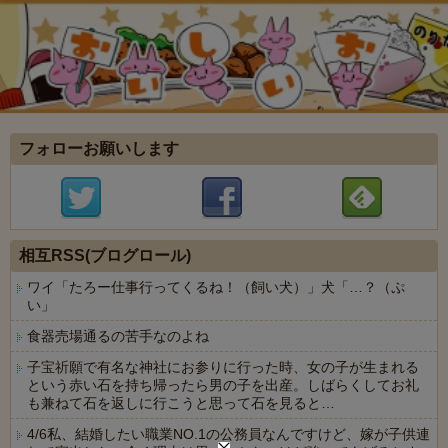
フォローお願いします
相互RSS(ブログロール)
ワイ「たろー仕事行ってくるね！（飼い犬）」犬「…？（ぷ
い」
食器売場通るの苦手なのよね
子宝祈願で有名な神社にお参りに行った時、女の子が生まれる
という赤い石を持ち帰ったら男の子を出産。しばらくしてお礼
も兼ねて石を返しに行こうと思って石を見ると…
4/6私、結婚したい職業NO.1の公務員なんですけど、嫁が子供連