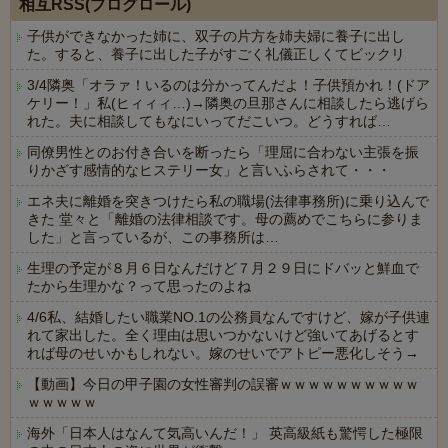
相互RSS(ブログロール)
子供ができなかった姉に、双子の片方を姉夫婦に養子に出し
た。すると、養子に出した子がすごく礼儀正しくてビックリ
3/4隣奥「オラァ！いるのは分かってんだよ！子供預かれ！(ドア
ケリー！」私(ヒィィィ…)→隣奥の旦那さんに相談したら逃げら
れた。夫に相談してもなにいってだこいつ。どうすれば…
同僚男性とのお付き合いを断ったら「理屈に合わない主張を振
りかざす感情的なヒステリー女」と言いふらされて・・・
エネ夫に離婚を突きつけたら私の職場(法律事務所)に乗り込んで
きた 堂々と「離婚の法律相談です。母の薦めでこちらに参りま
した」と言っているが、この事務所は…
生理の予定が８月６日なんだけど７月２９日にドバッと鮮血で
たから生理かな？って思ったのよね
4/6私、結婚したい職業NO.1の公務員なんですけど、嫁が子供連
れて家出した。全く理由は思いつかないけど強いてあげるとす
れば母のせいかもしれない。嫁のせいでアトピー悪化しそう→
【動画】今日の甲子園の女性審判の誤審ｗｗｗｗｗｗｗｗｗｗ
ｗｗｗｗｗ
海外「日本人はなんて気高いんだ！」 英高級紙も驚愕した極限