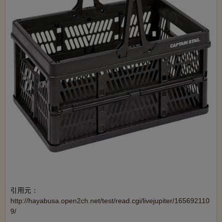
引用元：
http://hayabusa.open2ch.net/test/read.cgi/livejupiter/165692110
9/