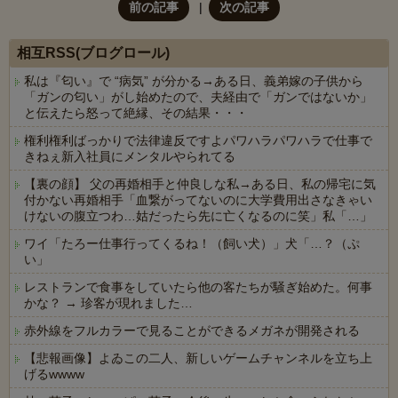
前の記事
次の記事
相互RSS(ブログロール)
私は『匂い』で “病気” が分かる→ある日、義弟嫁の子供から
「ガンの匂い」がし始めたので、夫経由で「ガンではないか」
と伝えたら怒って絶縁、その結果・・・
権利権利ばっかりで法律違反ですよパワハラパワハラで仕事で
きねぇ新入社員にメンタルやられてる
【裏の顔】 父の再婚相手と仲良しな私→ある日、私の帰宅に気
付かない再婚相手「血繋がってないのに大学費用出さなきゃい
けないの腹立つわ…姑だったら先に亡くなるのに笑」私「…」
ワイ「たろー仕事行ってくるね！（飼い犬）」犬「…？（ぷ
い」
レストランで食事をしていたら他の客たちが騒ぎ始めた。何事
かな？ → 珍客が現れました…
赤外線をフルカラーで見ることができるメガネが開発される
【悲報画像】よゐこの二人、新しいゲームチャンネルを立ち上
げるwwww