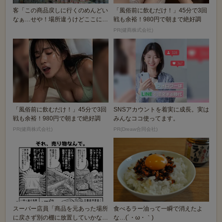
客「この商品戻しに行くのめんどい
「風俗前に飲むだけ！」45分で3回
なぁ…せや！場所違うけどここに置
戦も余裕！980円で朝まで絶好調
いたろ！」
PR(健商株式会社)
「風俗前に飲むだけ！」45分で3回
SNSアカウントを着実に成長。実は
戦も余裕！980円で朝まで絶好調
みんなココ使ってます。
PR(健商株式会社)
PR(Dreaw合同会社)
スーパー店員「商品を元あった場所
食べるラー油って一瞬で消えたよ
に戻さず別の棚に放置していかない
な…(´・ω・｀)