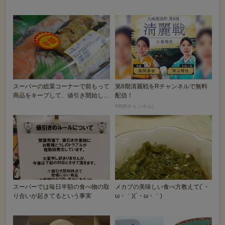
で・・・・・・」
スーパーの総菜コーナーで前もって
第8期清麗戦をRチャンネルで無料
商品をキープして、値引き開始した
配信！
ら半額シール貼れ...
PR(Rチャンネル)
スーパーでは毎日半額の食べ物の取
メカブの美味しい食べ方教えて(´・
り合いが起きてるという事実
ω・｀)(´・ω・｀)