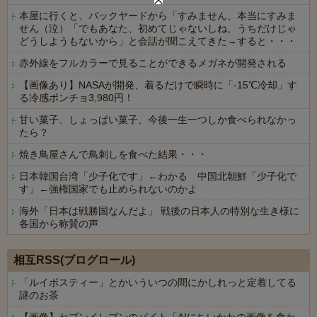
本屋に行くと、バックヤードから「すみません、本当にすみま
せん（泣）「でもあなた、初めてじゃないしね、うちだけじゃ
どうしようもないから」と会話が聞こえてきた→すると・・・
赤外線をフルカラーで見ることができるメガネが開発される
【画像あり】NASAが開発、着るだけで瞬時に「-15℃冷却」す
る冷感ポンチョ3,980円！
甘い菓子、しょっぱい菓子、今後一生一つしか食べられなかっ
たら？
焼き鳥屋さんで鳥刺しを食べた結果・・・
日本韓国台湾「少子化です」←わかる 中国北朝鮮「少子化で
す」←強権国家でも止められないのかよ
海外「日本は戦勝国なんだよ」 戦後の日本人の特別な生き様に
各国から称賛の声
Powered by livedoor 相互RSS
相互RSS(ブログロール)
「ルイボスティー」とかいういつの間にかしれっと定着してる
謎のお茶