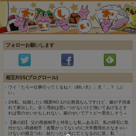
フォローお願いします
相互RSS(ブログロール)
ワイ「たろー仕事行ってくるね！（飼い犬）」犬「…？（ぷ
い」
2/6私、結婚したい職業NO.1の公務員なんですけど、嫁が子供連
れて家出した。全く理由は思いつかないけど強いてあげるとす
れば母のせいかもしれない。嫁のせいでアトピー悪化しそう→
【裏の顔】 父の再婚相手と仲良しな私→ある日、私の帰宅に気
付かない再婚相手「血繋がってないのに大学費用出さなきゃい
けないの腹立つわ…姑だったら先に亡くなるのに笑」私「…」