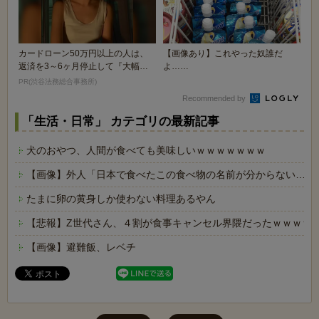
カードローン50万円以上の人は、
【画像あり】これやった奴誰だ
返済を3～6ヶ月停止して『大幅に
よ……
減額してから返済...
PR(渋谷法務総合事務所)
Recommended by
「生活・日常」 カテゴリの最新記事
犬のおやつ、人間が食べても美味しいｗｗｗｗｗｗｗ
【画像】外人「日本で食べたこの食べ物の名前が分からない…も
たまに卵の黄身しか使わない料理あるやん
【悲報】Z世代さん、４割が食事キャンセル界隈だったｗｗｗｗ
【画像】避難飯、レベチ