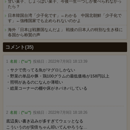
甘い菓子、しょっぱい菓子、今後一生一つしか食べられなかっ
たら？
日本韓国台湾「少子化です」←わかる 中国北朝鮮「少子化で
す」←強権国家でも止められないのかよ
海外「日本は戦勝国なんだよ」 戦後の日本人の特別な生き様に
各国から称賛の声
Powered by livedoor 相互RSS
コメント(35)
1
名前：
(*‘ω‘*)
投稿日：
2022年7月9日 18:13:39
・サクで売ってる魚がマグロしかない
・野菜の単品や豚・鶏100グラムの最低価格が158円以上
・照明があるのになんか薄暗い
・総菜コーナーの棚や床がネバネバしている
2
名前：
(*‘ω‘*)
投稿日：
2022年7月9日 18:18:26
底辺臭い書き込みが多すぎてウェッとなる
こういうのが安倍ちゃん叩いてんやろうな…