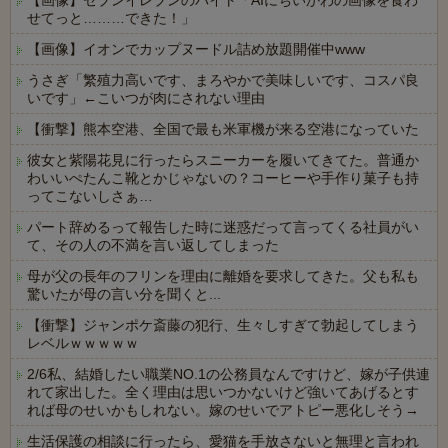
【画像】セブンイレブンのバイト「AIにちいかわの画像を食わ
せてっと………できた！」
【画像】イオンでカップヌードル詰め放題開催中www
うさぎ「繁殖力高いです、まろやかで美味しいです、コスパ良
いです」←こいつが肉にされない理由
【衝撃】熊本空港、全国で最も米軍機が来る空港になっていた
彼女と紫陽花見に行ったらスニーカーを履いてきてた。普通か
わいいぺたんこ靴とかじゃないの？コーヒーや手作り菓子も持
ってこないしさぁ…
パート辞めるって報告した時に迷惑だって言ってくる社員がい
て、その人の不満を言い返してしまった
母が父の長年のフリンを理由に離婚を要求してきた。父も私も
驚いたが母の言い分を聞くと...
【衝撃】ジャンポケ斎藤の犯行、生々しすぎて勃起してしまう
レベルｗｗｗｗｗ
2/6私、結婚したい職業NO.1の公務員なんですけど、嫁が子供連
れて家出した。全く理由は思いつかないけど強いてあげるとす
れば母のせいかもしれない。嫁のせいでアトピー悪化しそう→
生活保護の相談に行ったら、愛猫を手放さないと無理と言われ