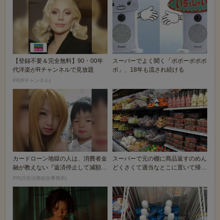
【登録不要＆完全無料】90・00年
スーパーでよく聞く「ポポーポポポ
代洋楽がRチャンネルで見放題
ポ」、18年も流され続ける
PR(Rチャンネル)
カードローン地獄の人は、消費者金
スーパーで元の棚に商品返すのめん
融が教えない『返済停止して減額・
どくさくて適当なとこに置いて帰る
免除する方法』で...
おじさんいるでし...
PR(渋谷法務総合事務所)