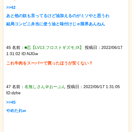
>>42

あと他の奴も言ってるけど油加えるのがミソやと思うわ

結局コンビニ弁当に使う油と味付けじゃ限界あんねん

45 名前：
■忍【LV13,フロストギズモ,IX】
投稿日：2022/06/17
1:31:02 ID:NJGw
これ牛肉をスーパーで買ったほうが安くない？

47 名前：
名無しさん＠おーぷん
投稿日：2022/06/17 1:31:05
ID:dzhe
>>45

やめたれw
