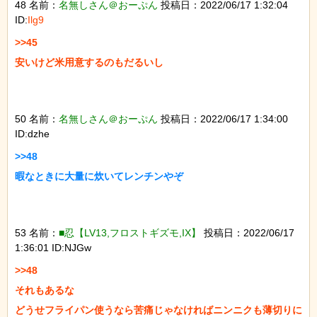
48 名前：
名無しさん＠おーぷん
投稿日：2022/06/17 1:32:04
ID:
Ilg9
>>45

安いけど米用意するのもだるいし

50 名前：
名無しさん＠おーぷん
投稿日：2022/06/17 1:34:00
ID:dzhe
>>48

暇なときに大量に炊いてレンチンやぞ

53 名前：
■忍【LV13,フロストギズモ,IX】
投稿日：2022/06/17
1:36:01 ID:NJGw
>>48

それもあるな

どうせフライパン使うなら苦痛じゃなければニンニクも薄切りに