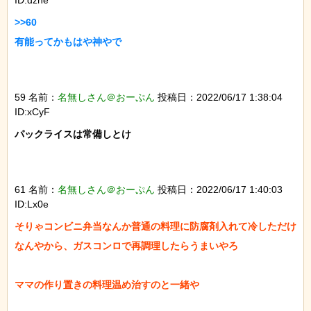
ID:dzhe
>>60

有能ってかもはや神やで

59 名前：
名無しさん＠おーぷん
投稿日：2022/06/17 1:38:04
ID:xCyF
パックライスは常備しとけ

61 名前：
名無しさん＠おーぷん
投稿日：2022/06/17 1:40:03
ID:Lx0e
そりゃコンビニ弁当なんか普通の料理に防腐剤入れて冷しただけ
なんやから、ガスコンロで再調理したらうまいやろ

ママの作り置きの料理温め治すのと一緒や
