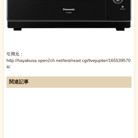
引用元：
http://hayabusa.open2ch.net/test/read.cgi/livejupiter/165539570
4/
関連記事