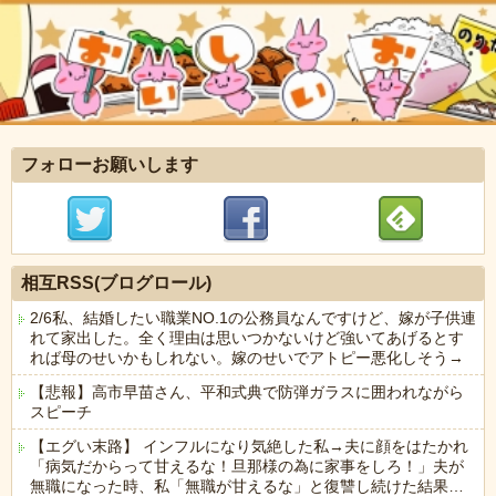
フォローお願いします
相互RSS(ブログロール)
2/6私、結婚したい職業NO.1の公務員なんですけど、嫁が子供連
れて家出した。全く理由は思いつかないけど強いてあげるとす
れば母のせいかもしれない。嫁のせいでアトピー悪化しそう→
【悲報】高市早苗さん、平和式典で防弾ガラスに囲われながら
スピーチ
【エグい末路】 インフルになり気絶した私→夫に顔をはたかれ
「病気だからって甘えるな！旦那様の為に家事をしろ！」夫が
無職になった時、私「無職が甘えるな」と復讐し続けた結果…