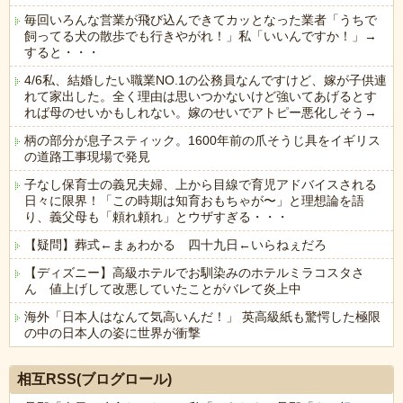
毎回いろんな営業が飛び込んできてカッとなった業者「うちで
飼ってる犬の散歩でも行きやがれ！」私「いいんですか！」→
すると・・・
4/6私、結婚したい職業NO.1の公務員なんですけど、嫁が子供連
れて家出した。全く理由は思いつかないけど強いてあげるとす
れば母のせいかもしれない。嫁のせいでアトピー悪化しそう→
柄の部分が息子スティック。1600年前の爪そうじ具をイギリス
の道路工事現場で発見
子なし保育士の義兄夫婦、上から目線で育児アドバイスされる
日々に限界！「この時期は知育おもちゃが〜」と理想論を語
り、義父母も「頼れ頼れ」とウザすぎる・・・
【疑問】葬式←まぁわかる 四十九日←いらねぇだろ
【ディズニー】高級ホテルでお馴染みのホテルミラコスタさ
ん 値上げして改悪していたことがバレて炎上中
海外「日本人はなんて気高いんだ！」 英高級紙も驚愕した極限
の中の日本人の姿に世界が衝撃
Powered by livedoor 相互RSS
相互RSS(ブログロール)