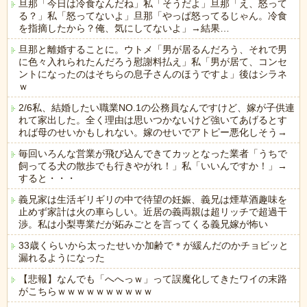
旦那「今日は冷食なんだね」私「そうだよ」旦那「え、怒って
る？」私「怒ってないよ」旦那「やっぱ怒ってるじゃん。冷食
を指摘したから？俺、気にしてないよ」→結果…
旦那と離婚することに。ウトメ「男が居るんだろう、それで男
に色々入れられたんだろう慰謝料払え」私「男が居て、コンセ
ントになったのはそちらの息子さんのほうですよ」後はシラネ
ｗ
2/6私、結婚したい職業NO.1の公務員なんですけど、嫁が子供連
れて家出した。全く理由は思いつかないけど強いてあげるとす
れば母のせいかもしれない。嫁のせいでアトピー悪化しそう→
毎回いろんな営業が飛び込んできてカッとなった業者「うちで
飼ってる犬の散歩でも行きやがれ！」私「いいんですか！」→
すると・・・
義兄家は生活ギリギリの中で待望の妊娠、義兄は煙草酒趣味を
止めず家計は火の車らしい。近居の義両親は超リッチで超過干
渉。私は小梨専業だが妬みごとを言ってくる義兄嫁が怖い
33歳くらいから太ったせいか加齢で＊が緩んだのかチョビッと
漏れるようになった
【悲報】なんでも「へへっｗ」って誤魔化してきたワイの末路
がこちらｗｗｗｗｗｗｗｗｗｗ