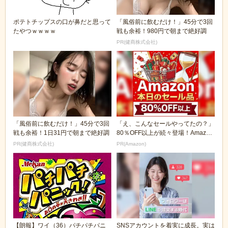
ポテトチップスの口が鼻だと思って
「風俗前に飲むだけ！」45分で3回
たやつｗｗｗｗ
戦も余裕！980円で朝まで絶好調
PR(健商株式会社)
「風俗前に飲むだけ！」45分で3回
「え、こんなセールやってたの？」
戦も余裕！1日31円で朝まで絶好調
80％OFF以上が続々登場！Amazon
の本気が...
PR(健商株式会社)
PR(Amazon)
【朗報】ワイ（36）パチパチパニ
SNSアカウントを着実に成長。実は