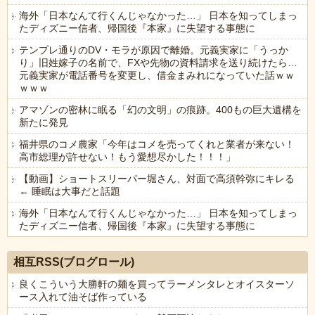
海外「日本なんて行くんじゃなかった…」 日本を知ってしまっ
たディズニー信者、帰国後『本家』に失望する事態に
テンプレ通りのDV・モラが原因で離婚。元義実家に「うっか
り」旧姓嫁子の名前で、FXや先物の資料請求を送り続けたら…
元義実家が電話番号を変更し、借金まみれになっていた話ｗｗ
ｗｗｗ
アマゾンの密林に眠る「幻の文明」の痕跡。400もの巨大遺構を
新たに発見
福井県のコメ農家「今年はコメを売ってくれと業者が来ない！
高市総理が許せない！もう愛想尽かした！！！」
【動画】ショートスリーパー堀さん、対面で高須幹弥にキレる
← 睡眠は大事だと話題
海外「日本なんて行くんじゃなかった…」 日本を知ってしまっ
たディズニー信者、帰国後『本家』に失望する事態に
Powered by livedoor 相互RSS
相互RSS(ブログロール)
良くこういう大勝軒の麺を買ってラーメンタレとオイスターソ
ース入れて油そば作っている