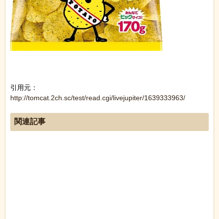
引用元：
http://tomcat.2ch.sc/test/read.cgi/livejupiter/1639333963/
関連記事