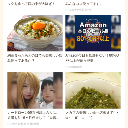
ックを食べて口の中が大騒ぎ！
みんなココ使ってます。
PR(Dreaw合同会社)
納豆食ったあとの口でも美味しい飲
Amazon今日も見逃せない！80%O
み物ってあるか？
FF以上が続々登場
PR(Amazon)
カードローン50万円以上の人は、
メカブの美味しい食べ方教えて(´・
返済を3～6ヶ月停止して『大幅に
ω・｀)(´・ω・｀)
減額してから返済...
PR(渋谷法務総合事務所)