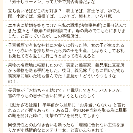
「煮干しラーメン」ってガチで賛否両論だよな
立ち食いそばどこのが好き？ 狭山そば、富士そば、ゆで太
郎、小諸そば、箱根そば、しぶそば、梅もと、いろり庵
エネ夫に離婚を突きつけたら私の職場(法律事務所)に乗り込んで
きた 堂々と「離婚の法律相談です。母の薦めでこちらに参りま
した」と言っているが、この事務所は…
子宝祈願で有名な神社にお参りに行った時、女の子が生まれる
という赤い石を持ち帰ったら男の子を出産。しばらくしてお礼
も兼ねて石を返しに行こうと思って石を見ると…
果物の名産地に転勤したので、実家と義実家、義兄宅に直売所
から果物を送る手配をした。後日、義兄嫁「うちに届いた物も
義実家に届いた物も傷んでた！悪意か！どういうつもりな
の！」
長男嫁が「お姉ちゃん助けて」と電話してきた。バカトメが、
雪の中うちの息子に会いに来ようとしたらしく...
【動かざる証拠】 半年前から旦那に「お弁当いらない」と言わ
れることが度々あった → ある日、空のお弁当箱を取る為に旦那
の鞄を開けた時に、衝撃のブツを発見してしまう…
同僚男性とのお付き合いを断ったら「理屈に合わない主張を振
りかざす感情的なヒステリー女」と言いふらされて・・・