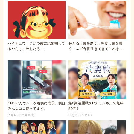
ハイチュウ「こいつ歯に詰め物して
起きる→歯を磨く→朝食→歯を磨
るやんけ、外したろ！」
く ←19年間生きてきてこれをず
っとやってきた訳だ...
SNSアカウントを着実に成長。実は
第8期清麗戦をRチャンネルで無料
みんなココ使ってます。
配信！
PR(Dreaw合同会社)
PR(Rチャンネル)