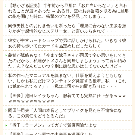
【動かざる証拠】 半年前から旦那に「お弁当いらない」と言わ
れることが度々あった → ある日、空のお弁当箱を取る為に旦那
の鞄を開けた時に、衝撃のブツを発見してしまう…
同僚男性とのお付き合いを断ったら「理屈に合わない主張を振
りかざす感情的なヒステリー女」と言いふらされて・・・
彼女が中古カードショップで男に話しかけられた。いきなり彼
女の持ち歩いてたカードを品定めしだしたらしく…
義姉が脈絡もなく「今まで嫁子さんが同居で辛い思いをしてき
たのだから、私達がトメさんと同居しましょう」って言い始め
た。ん？なんだこいつ？別に嫌な思いはしてないんだけど→
私の作ったマニュアルを読まない、仕事を覚えようともしな
い、しかも私にだけマウンティング発言する後輩。私「（これ
は舐められてる？）」→私は上司からの聞き取りに・・・
【画像】池田レイラちゃん、服着てても完熟に仕上がるｗｗｗ
ｗｗｗｗｗｗｗｗｗｗｗ
岡田斗司夫「人間の本音としてブサイクを見たら不愉快にな
る。この責任をどうとるんだ」
「煮干しラーメン」ってガチで賛否両論だよな
【画像】ラーメン屋での出来事を漫画化した