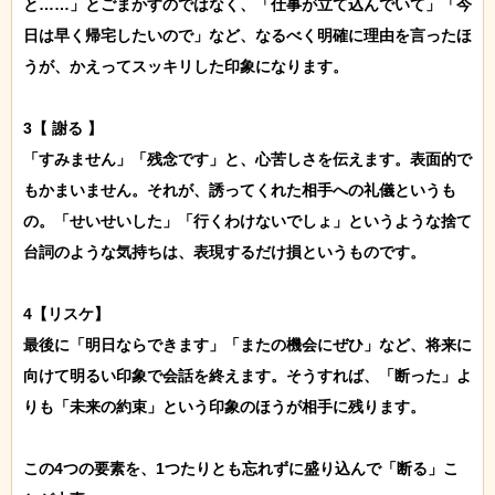
と……」とごまかすのではなく、「仕事が立て込んでいて」「今
日は早く帰宅したいので」など、なるべく明確に理由を言ったほ
うが、かえってスッキリした印象になります。

3【 謝る 】

「すみません」「残念です」と、心苦しさを伝えます。表面的で
もかまいません。それが、誘ってくれた相手への礼儀というも
の。「せいせいした」「行くわけないでしょ」というような捨て
台詞のような気持ちは、表現するだけ損というものです。

4【リスケ】

最後に「明日ならできます」「またの機会にぜひ」など、将来に
向けて明るい印象で会話を終えます。そうすれば、「断った」よ
りも「未来の約束」という印象のほうが相手に残ります。

この4つの要素を、1つたりとも忘れずに盛り込んで「断る」こ