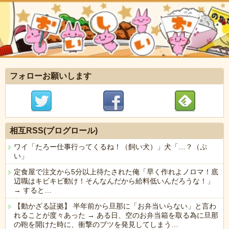
フォローお願いします
相互RSS(ブログロール)
ワイ「たろー仕事行ってくるね！（飼い犬）」犬「…？（ぷ
い」
定食屋で注文から5分以上待たされた俺「早く作れよノロマ！底
辺職はキビキビ動け！そんなんだから給料低いんだろうな！」
→ すると…
【動かざる証拠】 半年前から旦那に「お弁当いらない」と言わ
れることが度々あった → ある日、空のお弁当箱を取る為に旦那
の鞄を開けた時に、衝撃のブツを発見してしまう…