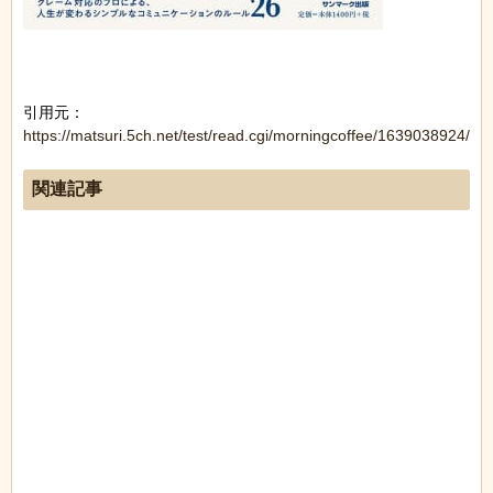
引用元：
https://matsuri.5ch.net/test/read.cgi/morningcoffee/1639038924/
関連記事