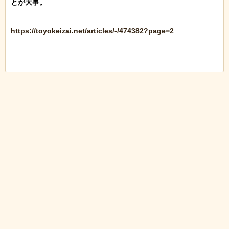
とが大事。

https://toyokeizai.net/articles/-/474382?page=2