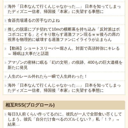
海外「日本なんて行くんじゃなかった…」 日本を知ってしまっ
たディズニー信者、帰国後『本家』に失望する事態に
食器売場通るの苦手なのよね
推しの脱退にブチ切れて10mの横断幕を持ち込み「反対派はボ
コボコにする」とイキり散らす過激ファン現るｗｗ後ろの席の
視界を物理的に破壊する過激ファンにイライラが止まらん
【動画】ショートスリーパー堀さん、対面で高須幹弥にキレる
← 睡眠は大事だと話題
アマゾンの密林に眠る「幻の文明」の痕跡。400もの巨大遺構を
新たに発見
人生のレール外れたら一瞬で人生終わった！
海外「日本なんて行くんじゃなかった…」 日本を知ってしまっ
たディズニー信者、帰国後『本家』に失望する事態に
Powered by livedoor 相互RSS
相互RSS(ブログロール)
毎日3人前くらい作ってるのに、彼氏が一人で全部食い尽くして
しまう。彼氏「自分だけ食べるのズルくない？」私「！？」→
結果…