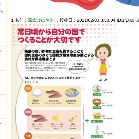
が
代
.
1 名前：
風吹けば名無し
投稿日：2021/02/03 3:58:04 ID:zfDjk9Ka
方
店
ｗ
弁
ｗ
ー
ｗ