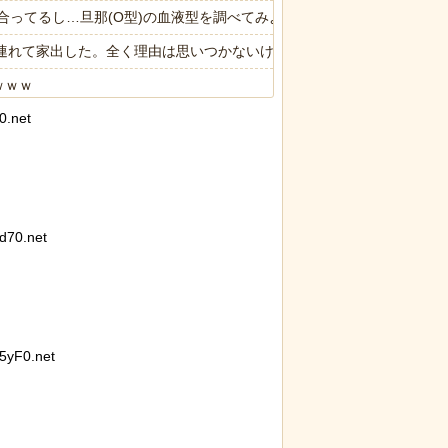
合ってるし…旦那(O型)の血液型を調べてみよう」→ 結果・・・
子供連れて家出した。全く理由は思いつかないけど強いてあげるとすれば
ｗｗｗ
0.net
.7ポイント増、東大調査「若い世代ほど増加」
限の中の日本人の姿に世界が衝撃
70.net
yF0.net