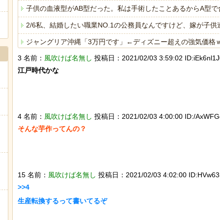
子供の血液型がAB型だった。私は手術したことあるからA型で
2/6私、結婚したい職業NO.1の公務員なんですけど、嫁が
ジャングリア沖縄「3万円です」←ディズニー超えの強気価格
3 名前：
風吹けば名無し
投稿日：2021/02/03 3:59:02 ID:iEk6nl1J
【急増】「外国人受け入れ反対」56.3％に わずか2年で20
江戸時代かな

海外「日本人はなんて気高いんだ！」 英高級紙も驚愕した極
ヒーローのサバイバルアクション Siege Survivors
4 名前：
風吹けば名無し
投稿日：2021/02/03 4:00:00 ID:/AxWFGd
そんな芋作ってんの？

Powered by livedoor 相互RSS
15 名前：
風吹けば名無し
投稿日：2021/02/03 4:02:00 ID:HVw635
>>4

生産転換するって書いてるぞ
