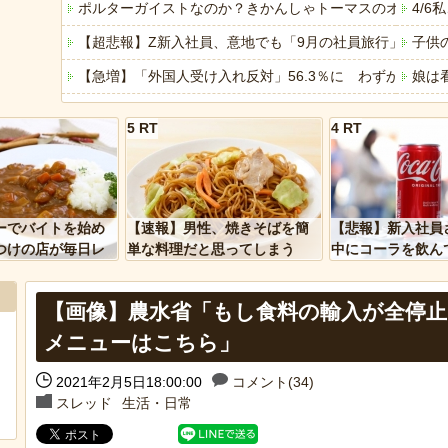
ポルターガイストなのか？きかんしゃトーマスのオモチャ
4/
【超悲報】Z新入社員、意地でも「9月の社員旅行」の計画
子供
【急増】「外国人受け入れ反対」56.3％に わずか2年で
娘は
今週末、娘が遂に嫁に行く
レイ
5 RT
4 RT
「ぞわっとした…」カルディで売っているコーヒーのパッケ
【地
「アメリカのヤンキーがアジア人にケンカを売った結果ｗ
ジャ
「あなたはアメリカを愛していますか」「はい」トランプ
近所
ーでバイトを始め
【速報】男性、焼きそばを簡
【悲報】新入社員
ヒーローのサバイバルアクション Siege Survivors
すま
つけの店が毎日レ
単な料理だと思ってしまう
中にコーラを飲ん
ーを大量に買って
に怒られてしまう
【中国】パトカーの前で好演技www当たり屋やお煽り運転
【悲
【画像】農水省「もし食料の輸入が全停
メニューはこちら」
2021年2月5日18:00:00
コメント(34)
Powered by livedoor 相互RSS
Powere
スレッド
生活・日常