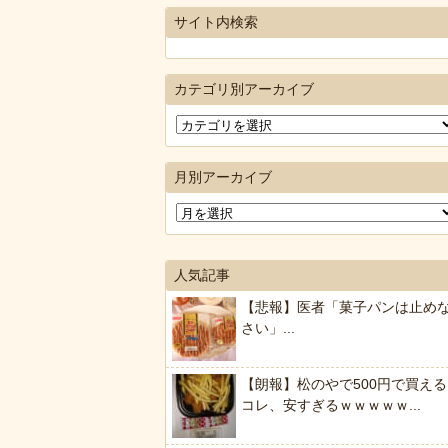
サイト内検索
カテゴリ別アーカイブ
月別アーカイブ
人気記事
【悲報】医者「菓子パンは止め
さい」...
【朗報】松のやで500円で買える
コレ、安すぎるｗｗｗｗｗ...