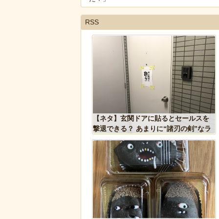
RSS
れた
【ネタ】玄関ドアに貼るとセールスを
【動画】大阪人、
！！
撃退できる？ あまりに“諸刃の剣”なラ
れる
イフハックが話題にｗ