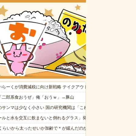
おいしいお
いらーくが消費減税に向け新戦略 テイクアウト商品は1%へ 店内飲食は1
供から「ガンの匂い」がし始めたので、夫経由で「ガンではないか」と伝
「二郎系食おうぜ」俺「おうｗ」→豚山
観するトメに生活費をくれない夫…地獄の義実家をでて離婚しようとし
のサンマは少なく小さい 国の研究機関は「これまでになく厳しい年にな
なんでなん
ールと水を交互に飲まないと倒れるグラス」発売 適正飲酒を施す
でも気持ちが収まらず...
歳くらいから太ったせいか加齢で＊が緩んだのかチョビッと漏れるように