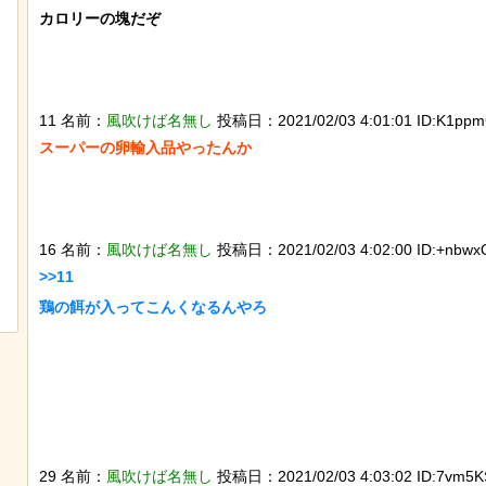
ー『リトル・マーメ
なんか泣きたくなってくる青春18きっ
カロリーの塊だぞ

スターがヤバイ！地
ぷのポスター貼ってく
11 名前：
風吹けば名無し
投稿日：2021/02/03 4:01:01 ID:K1ppm
スーパーの卵輸入品やったんか

「デーモン小暮」を調
「マンデラ効果」という集団的な事実
16 名前：
風吹けば名無し
投稿日：2021/02/03 4:02:00 ID:+nbwx
と異なる思い込み、ガチで怖過ぎるｗ
>>11

ｗｗｗｗｗｗｗｗｗｗｗ
鶏の餌が入ってこんくなるんやろ

29 名前：
風吹けば名無し
投稿日：2021/02/03 4:03:02 ID:7vm5KS