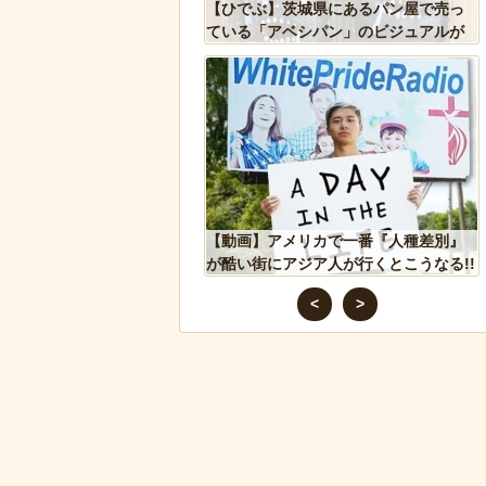
ハク
【ひでぶ】茨城県にあるパン屋で売っ
【画像】ディズニ
さ
ている「アベシパン」のビジュアルが
イド』実写版のポ
悪夢すぎるｗｗｗｗｗ
獄の黙示録みたい
正式
【動画】アメリカで一番『人種差別』
チャットGPTで
が酷い街にアジア人が行くとこうなる!!
べた結果
<
>