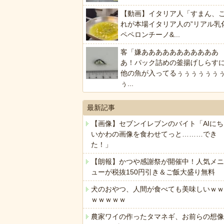
【動画】イタリア人「すまん、
れが本場イタリア人の”リアル乳
ペペロンチーノ&...
客「嫌あああああああああああ
あ！パック詰めの釜揚げしらす
他の魚が入ってるぅぅぅぅぅぅ
ぅ...
最新記事
【画像】セブンイレブンのバイト「AIにち
いかわの画像を食わせてっと………でき
た！」
【朗報】かつや感謝祭が開催中！人気メニ
ューが税抜150円引き＆ご飯大盛り無料
犬のおやつ、人間が食べても美味しいｗｗ
ｗｗｗｗｗ
農家ワイの作ったタマネギ、お前らの想像