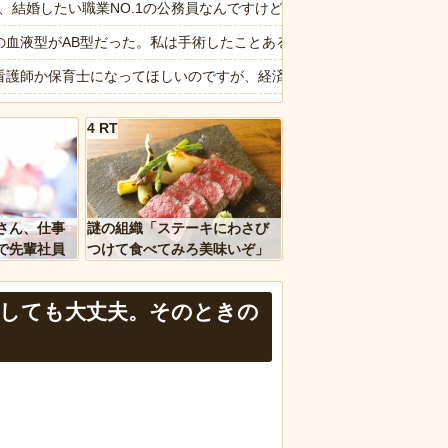
が勝手に動き回る
6私、結婚したい職業NO.1の公務員なんですけど、嫁が子供連れて家
をやらないｗｗｗｗｗ
の血液型がAB型だった。私は手術したことあるからA型で合ってるし…旦
20.7ポイント増、東大調査「若い世代ほど増加」
看護師か保育士になってほしいのですが、経済学部に行きたいと言い出し
ンボー池田、アナウンサーと結婚ｗｗｗｗｗ
4 RT
ージが“一瞬怖い”と話題にwwww
獄】あるゲーセンで「飲むヨーグルト」がクレーンゲームの景品に→飲ん
ｗｗ」 ほか
ングリア沖縄「3万円です」←ディズニー超えの強気価格ｗｗｗ
、国防総省職員数千人をウソ発見器にかける方針
のコープにいる爺さん、隙あらば他人のカゴに商品を入れようとする
さん、仕事
謎の組織「ステーキにわさび
ん、マジのガチでウーバーが無理なんやが
で先輩社員
つけて食べてみろ美味いぞ」
ｗｗｗｗ
ワイ「んなわけないだろｗ」
など盛りだくさん
報】味噌ラーメンで行列、出来ない
止しても大丈夫。そのときの
d by livedoor 相互RSS