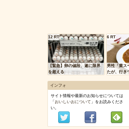
12 RT
6 RT
【緊急】卵の値段、遂に限界
男性「業ス
を超える
たが、行き
トルトカレ
いく…」
インフォ
サイト情報や最新のお知らせについては
「
おいしいおについて
」をお読みくださ
い。