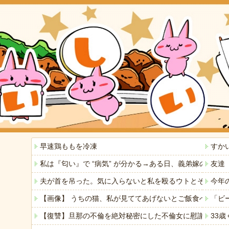
早速鶏ももを冷凍
すか
私は『匂い』で “病気” が分かる→ある日、義弟嫁の子
友達
夫が首を吊った。気に入らないと私を殴るウトとそれを傍
今年
【画像】 うちの猫、私が見ててあげないとご飯食べないの
「ビ
【復讐】旦那の不倫を絶対秘密にした不倫女に慰謝料請求→
33