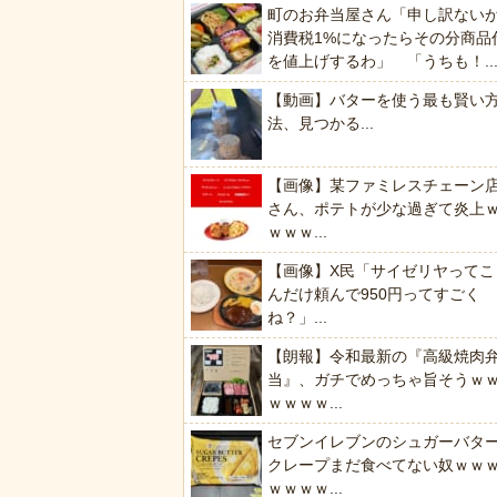
町のお弁当屋さん「申し訳ない
消費税1%になったらその分商品
を値上げするわ」 「うちも！..
【動画】バターを使う最も賢い
法、見つかる...
【画像】某ファミレスチェーン
さん、ポテトが少な過ぎて炎上
ｗｗｗ...
【画像】X民「サイゼリヤってこ
んだけ頼んで950円ってすごく
ね？」...
【朗報】令和最新の『高級焼肉
当』、ガチでめっちゃ旨そうｗ
ｗｗｗｗ...
セブンイレブンのシュガーバタ
クレープまだ食べてない奴ｗｗ
ｗｗｗｗ...