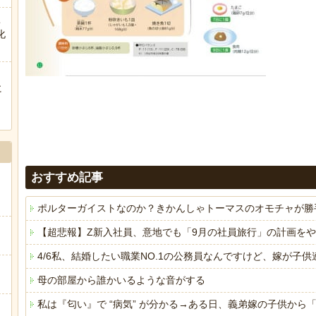
こ
化
に
ぅ
おすすめ記事
ポルターガイストなのか？きかんしゃトーマスのオモチャが勝
【超悲報】Z新入社員、意地でも「9月の社員旅行」の計画を
4/6私、結婚したい職業NO.1の公務員なんですけど、嫁が
母の部屋から誰かいるような音がする
私は『匂い』で “病気” が分かる→ある日、義弟嫁の子供か