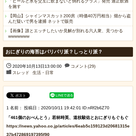
「ビールと水を交互に飲まないと倒れるグラス」発売 適正飲酒
を施す
【岡山】シャインマスカット200房（時価40万円相当）畑から盗
んだ疑いで男を逮捕 ネットで販売
【画像】誰とエッチしたいか見解が別れる六人衆、見つかる
wwwwwww
Powered by livedoor 相互RSS
おにぎりの海苔はパリパリ派？しっとり派？
2020年10月13日13:00:00
コメント(29)
スレッド
生活・日常
1 名前：
投稿日：2020/10/11 19:42:01 ID:nRf2b6Z70
https://news.yahoo.co.jp/articles/6eab5c159123d20681315e
37b472869197395f90