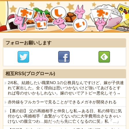
フォローお願いします
相互RSS(ブログロール)
2/6私、結婚したい職業NO.1の公務員なんですけど、嫁が子供連
れて家出した。全く理由は思いつかないけど強いてあげるとす
れば母のせいかもしれない。嫁のせいでアトピー悪化しそう→
赤外線をフルカラーで見ることができるメガネが開発される
【裏の顔】 父の再婚相手と仲良しな私→ある日、私の帰宅に気
付かない再婚相手「血繋がってないのに大学費用出さなきゃい
けないの腹立つわ…姑だったら先に亡くなるのに笑」私「…」