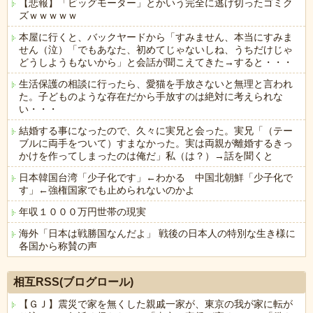
【悲報】「ビッグモーター」とかいう完全に逃げ切ったゴミク
ズｗｗｗｗｗ
本屋に行くと、バックヤードから「すみません、本当にすみま
せん（泣）「でもあなた、初めてじゃないしね、うちだけじゃ
どうしようもないから」と会話が聞こえてきた→すると・・・
生活保護の相談に行ったら、愛猫を手放さないと無理と言われ
た。子どものような存在だから手放すのは絶対に考えられな
い・・・
結婚する事になったので、久々に実兄と会った。実兄「（テー
ブルに両手をついて）すまなかった。実は両親が離婚するきっ
かけを作ってしまったのは俺だ」私（は？）→話を聞くと
日本韓国台湾「少子化です」←わかる 中国北朝鮮「少子化で
す」←強権国家でも止められないのかよ
年収１０００万円世帯の現実
海外「日本は戦勝国なんだよ」 戦後の日本人の特別な生き様に
各国から称賛の声
Powered by livedoor 相互RSS
相互RSS(ブログロール)
【ＧＪ】震災で家を無くした親戚一家が、東京の我が家に転が