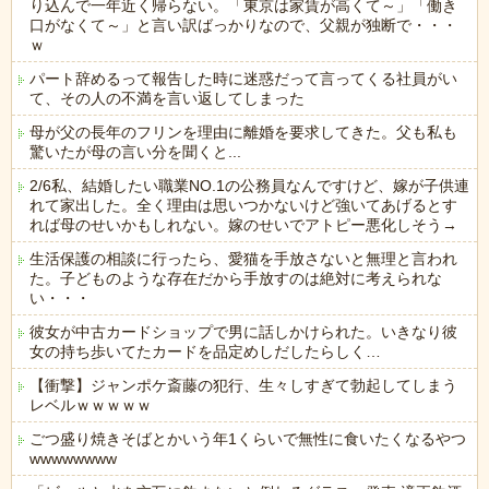
り込んで一年近く帰らない。「東京は家賃が高くて～」「働き
口がなくて～」と言い訳ばっかりなので、父親が独断で・・・
ｗ
パート辞めるって報告した時に迷惑だって言ってくる社員がい
て、その人の不満を言い返してしまった
母が父の長年のフリンを理由に離婚を要求してきた。父も私も
驚いたが母の言い分を聞くと...
2/6私、結婚したい職業NO.1の公務員なんですけど、嫁が子供連
れて家出した。全く理由は思いつかないけど強いてあげるとす
れば母のせいかもしれない。嫁のせいでアトピー悪化しそう→
生活保護の相談に行ったら、愛猫を手放さないと無理と言われ
た。子どものような存在だから手放すのは絶対に考えられな
い・・・
彼女が中古カードショップで男に話しかけられた。いきなり彼
女の持ち歩いてたカードを品定めしだしたらしく…
【衝撃】ジャンポケ斎藤の犯行、生々しすぎて勃起してしまう
レベルｗｗｗｗｗ
ごつ盛り焼きそばとかいう年1くらいで無性に食いたくなるやつ
wwwwwwww