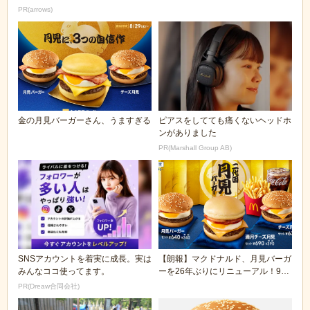
PR(arrows)
金の月見バーガーさん、うますぎる
ピアスをしてても痛くないヘッドホ
ンがありました
PR(Marshall Group AB)
SNSアカウントを着実に成長。実は
【朗報】マクドナルド、月見バーガ
みんなココ使ってます。
ーを26年ぶりにリニューアル！9月
6日から発売
PR(Dreaw合同会社)