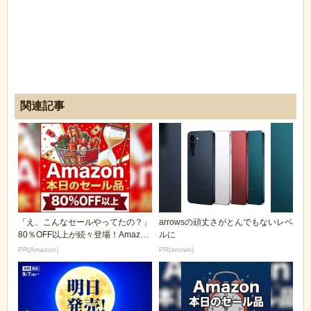
関連記事
「え、こんなセールやってたの？」
arrowsの頑丈さがとんでもないレベ
80％OFF以上が続々登場！Amazon
ルに
の本気が...
PR(Amazon)
PR(arrows)