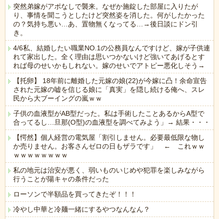
突然弟嫁がアポなしで襲来。なぜか施錠した部屋に入りたが
り、事情を聞こうとしたけど突然姿を消した。何がしたかった
の？気持ち悪い…あ、置物無くなってる…→後日談にドン引
き。
4/6私、結婚したい職業NO.1の公務員なんですけど、嫁が子供連
れて家出した。全く理由は思いつかないけど強いてあげるとす
れば母のせいかもしれない。嫁のせいでアトピー悪化しそう→
【托卵】 18年前に離婚した元嫁の娘(22)が今嫁に凸！余命宣告
された元嫁の嘘を信じる娘に「真実」を隠し続ける俺へ、スレ
民から大ブーイングの嵐ｗｗ
子供の血液型がAB型だった。私は手術したことあるからA型で
合ってるし…旦那(O型)の血液型を調べてみよう」→ 結果・・・
【愕然】個人経営の電気屋「割引しません。必要最低限な物し
か売りません。お客さんゼロの日もザラです」 ← これｗｗ
ｗｗｗｗｗｗｗｗ
私の地元は治安が悪く、弱いものいじめや犯罪を楽しみながら
行うことが陽キャの条件だった
ローソンで半額品を買ってきたぞ！！！
冷やし中華と冷麺一緒にするやつなんなん？