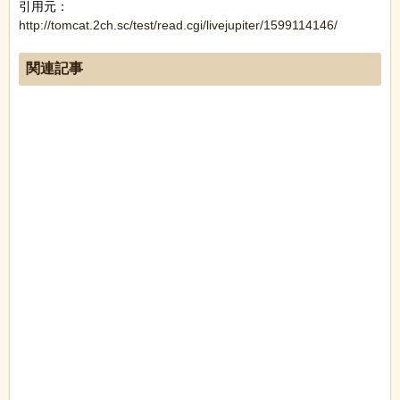
引用元：
http://tomcat.2ch.sc/test/read.cgi/livejupiter/1599114146/
関連記事