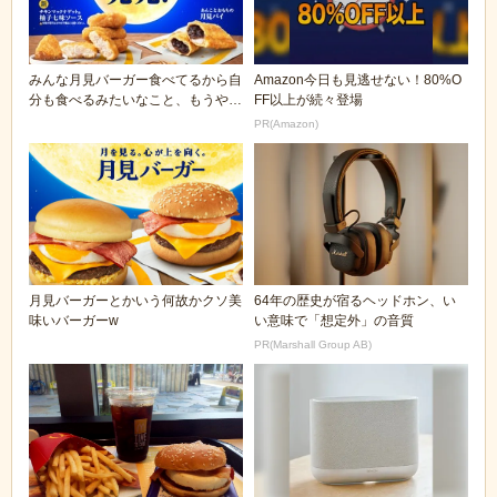
みんな月見バーガー食べてるから自
Amazon今日も見逃せない！80%O
分も食べるみたいなこと、もうやめ
FF以上が続々登場
にしませんか？
PR(Amazon)
月見バーガーとかいう何故かクソ美
64年の歴史が宿るヘッドホン、い
味いバーガーw
い意味で「想定外」の音質
PR(Marshall Group AB)