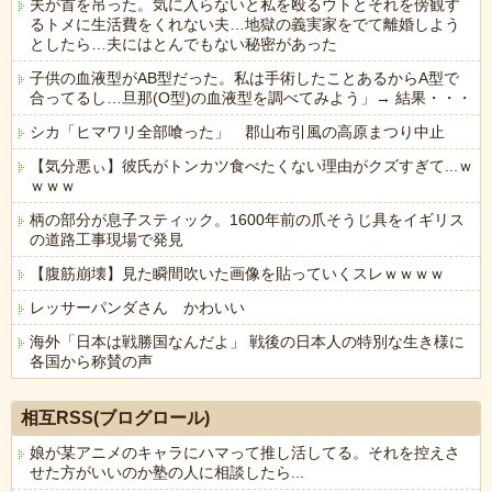
夫が首を吊った。気に入らないと私を殴るウトとそれを傍観す
るトメに生活費をくれない夫…地獄の義実家をでて離婚しよう
としたら…夫にはとんでもない秘密があった
子供の血液型がAB型だった。私は手術したことあるからA型で
合ってるし…旦那(O型)の血液型を調べてみよう」→ 結果・・・
シカ「ヒマワリ全部喰った」 郡山布引風の高原まつり中止
【気分悪ぃ】彼氏がトンカツ食べたくない理由がクズすぎて...ｗ
ｗｗｗ
柄の部分が息子スティック。1600年前の爪そうじ具をイギリス
の道路工事現場で発見
【腹筋崩壊】見た瞬間吹いた画像を貼っていくスレｗｗｗｗ
レッサーパンダさん かわいい
海外「日本は戦勝国なんだよ」 戦後の日本人の特別な生き様に
各国から称賛の声
Powered by livedoor 相互RSS
相互RSS(ブログロール)
娘が某アニメのキャラにハマって推し活してる。それを控えさ
せた方がいいのか塾の人に相談したら...