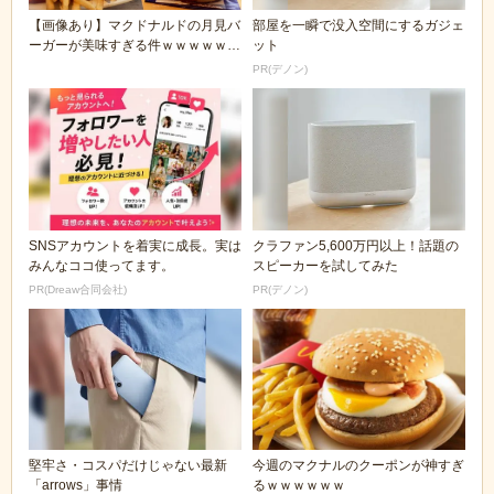
【画像あり】マクドナルドの月見バ
部屋を一瞬で没入空間にするガジェ
ーガーが美味すぎる件ｗｗｗｗｗｗ
ット
ｗ
PR(デノン)
SNSアカウントを着実に成長。実は
クラファン5,600万円以上！話題の
みんなココ使ってます。
スピーカーを試してみた
PR(Dreaw合同会社)
PR(デノン)
堅牢さ・コスパだけじゃない最新
今週のマクナルのクーポンが神すぎ
「arrows」事情
るｗｗｗｗｗｗ