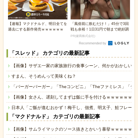
【速報】マクドナルド、明日全てを
「風俗前に飲むだけ！」45分で3回
過去にする新作発売ｗｗｗｗｗｗ
戦も余裕！1日31円で朝まで絶好調
PR(健商株式会社)
Recommended by
「スレッド」 カテゴリの最新記事
【画像】サザエ一家の家族旅行の食事シーン、何かがおかしいｗ
すまん、そうめんって美味くね？
「バーガーバーガー」「Theコンビニ」「Theファミレス」「テ
【画像】女さん、遅刻してまずは飯に手を付けるｗｗｗｗｗｗ
日本人「ご飯が進むおかず！梅干し、佃煮、明太子、鮭フレーク
「マクドナルド」 カテゴリの最新記事
【画像】サムライマックのソース抜きとかいう暴挙ｗｗｗｗｗｗ