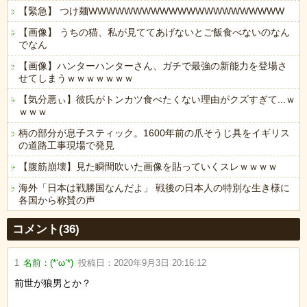
【緊急】 つけ麺WWWWWWWWWWWWWWWWWWWWWW
【画像】 うちの猫、私が見ててあげないとご飯食べないのなん
でなん
【画像】ハンターハンターさん、ガチで最強の新能力を登場さ
せてしまうｗｗｗｗｗｗｗ
【気分悪ぃ】彼氏がトンカツ食べたくない理由がクズすぎて...ｗ
ｗｗｗ
柄の部分が息子スティック。1600年前の爪そうじ具をイギリス
の道路工事現場で発見
【腹筋崩壊】見た瞬間吹いた画像を貼っていくスレｗｗｗｗ
海外「日本は戦勝国なんだよ」 戦後の日本人の特別な生き様に
各国から称賛の声
Powered by livedoor 相互RSS
コメント(36)
1
名前：
(*‘ω‘*)
投稿日：
2020年9月3日 20:16:12
前世が狼男とか？