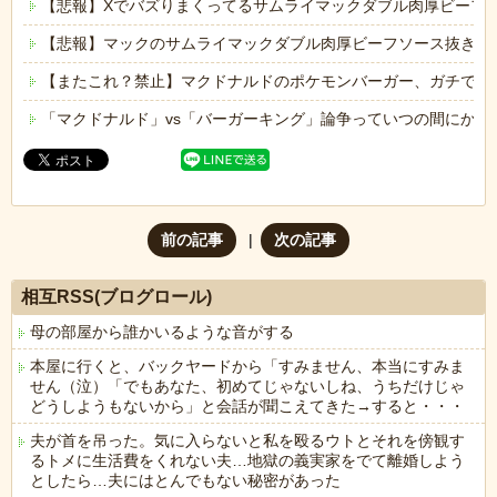
【悲報】Xでバズりまくってるサムライマックダブル肉厚ビーフ
【悲報】マックのサムライマックダブル肉厚ビーフソース抜き、
【またこれ？禁止】マクドナルドのポケモンバーガー、ガチで美
「マクドナルド」vs「バーガーキング」論争っていつの間にかバ
前の記事
次の記事
相互RSS(ブログロール)
母の部屋から誰かいるような音がする
本屋に行くと、バックヤードから「すみません、本当にすみま
せん（泣）「でもあなた、初めてじゃないしね、うちだけじゃ
どうしようもないから」と会話が聞こえてきた→すると・・・
夫が首を吊った。気に入らないと私を殴るウトとそれを傍観す
るトメに生活費をくれない夫…地獄の義実家をでて離婚しよう
としたら…夫にはとんでもない秘密があった