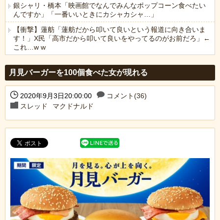
銀シャリ・橋本「映画館でなんでみんなポップコーン食べたい
んですか」「一番いいときにカシャカシャ…」
【衝撃】蓮舫「蓮舫だから叩いて良いという報道に向き合いま
す！」X民「高市だから叩いて良いをやってるのがお前だろ」←
これ…w w
Powered by livedoor 相互RSS
月見バーガーを100個食べた女が現れる
2020年9月3日20:00:00
コメント(36)
スレッド
マクドナルド