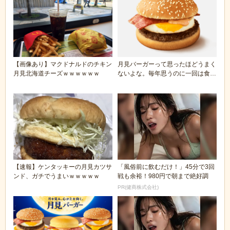
【画像あり】マクドナルドのチキン
月見バーガーって思ったほどうまく
月見北海道チーズｗｗｗｗｗｗ
ないよな。毎年思うのに一回は食べ
る
【速報】ケンタッキーの月見カツサ
「風俗前に飲むだけ！」45分で3回
ンド、ガチでうまいｗｗｗｗｗ
戦も余裕！980円で朝まで絶好調
PR(健商株式会社)