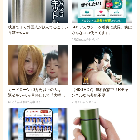
映画でよく外国人が飲んでるこうい
SNSアカウントを着実に成長。実は
う酒ｗwｗw
みんなココ使ってます。
PR(Dreaw合同会社)
カードローン50万円以上の人は、
【HISTROY】無料配信中！Rチャ
返済を3～6ヶ月停止して『大幅に
ンネルなら登録不要！
減額してから返済...
PR(渋谷法務総合事務所)
PR(Rチャンネル)