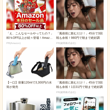
「え、こんなセールやってたの？」
「風俗前に飲むだけ！」45分で3回
80％OFF以上が続々登場！Amazon
戦も余裕！980円で朝まで絶好調
の本気が...
PR(Amazon)
PR(健商株式会社)
【一口】容量120mlで3,300円の水
「風俗前に飲むだけ！」45分で3回
筒が発売
戦も余裕！1日31円で朝まで絶好調
PR(健商株式会社)