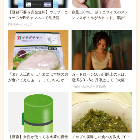
【登録不要＆完全無料】ウェザーニ
容量120mL、超ミニサイズのステ
ュースがRチャンネルで見放題
ンレスボトルが大ヒット。累計100
万本を出荷す...
PR(Rチャンネル)
「また人工肉か…たまには本物の肉
カードローン50万円以上の人は、
が食いてえなぁ…」っていいながら
返済を3～6ヶ月停止して『大幅に
嫌そうにサラダチ...
減額してから返済...
PR(渋谷法務総合事務所)
【画像】女性が使ってる水筒の容量
メカブの美味しい食べ方教えて(´・