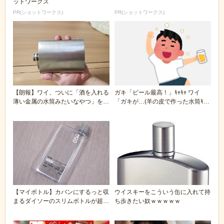
ットワークス
PR(ショットワークス)
PR(ショットワークス)
【朗報】ワイ、ついに「酒を入れる
ガキ「ビール最高！」ｷｬｷｬ ワイ
薄い金属の水筒みたいなやつ」を買
「ガキが…(羊の皮で作った水筒ｷｭ
ってしまう
ﾎﾟﾝ)ｺﾞ...
【マイボトル】カバンにするっと収
ウイスキーをこういう缶に入れて持
まるダイソーのスリムボトルが超便
ち歩きたい奴ｗｗｗｗｗ
利。どれみ焼酎入...