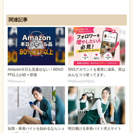
関連記事
Amazon今日も見逃せない！80%O
SNSアカウントを着実に成長。実は
FF以上が続々登場
みんなココ使ってます。
PR(Amazon)
PR(Dreaw合同会社)
短期・単発バイトを始めるならショ
明日働ける単発バイト求人サイト