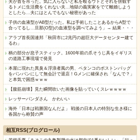
夫が首を吊った。気に入らないと私を殴るウトとそれを傍観す
るトメに生活費をくれない夫…地獄の義実家をでて離婚しよう
としたら…夫にはとんでもない秘密があった
子供の血液型がAB型だった。私は手術したことあるからA型で
合ってるし…旦那(O型)の血液型を調べてみよう」→ 結果・・・
アラブ首長国連邦「秋田市に2兆円の超巨大データセンター建て
るわ」
柄の部分が息子スティック。1600年前の爪そうじ具をイギリス
の道路工事現場で発見
本屋に現れた異臭＆浮浪者風の男、ペタンコのボストンバッグ
をパンパンにして無会計で退店！Gメンに確保され「なんで？」
と本気で困惑ｗｗｗ
【腹筋崩壊】見た瞬間吹いた画像を貼っていくスレｗｗｗｗ
レッサーパンダさん かわいい
海外「日本は戦勝国なんだよ」 戦後の日本人の特別な生き様に
各国から称賛の声
Powered by livedoor 相互RSS
相互RSS(ブログロール)