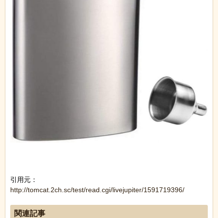
引用元：
http://tomcat.2ch.sc/test/read.cgi/livejupiter/1591719396/
関連記事