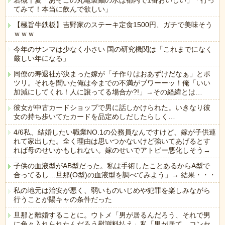
若槻千夏「あそこの丸亀製麺の水は都内で1番おいしい」「行っ
てみて！本当に飲んで欲しい」
【極旨牛鉄板】吉野家のステーキ定食1500円、ガチで美味そう
ｗｗｗ
今年のサンマは少なく小さい 国の研究機関は「これまでになく
厳しい年になる」
同僚の寿退社が決まった嫁が「子作りはおあずけだなぁ」とポ
ツリ。それを聞いた俺は今までの不満がブワーーッ！俺「いい
加減にしてくれ！人に譲ってる場合か?!」→その経緯とは…
彼女が中古カードショップで男に話しかけられた。いきなり彼
女の持ち歩いてたカードを品定めしだしたらしく…
4/6私、結婚したい職業NO.1の公務員なんですけど、嫁が子供連
れて家出した。全く理由は思いつかないけど強いてあげるとす
れば母のせいかもしれない。嫁のせいでアトピー悪化しそう→
子供の血液型がAB型だった。私は手術したことあるからA型で
合ってるし…旦那(O型)の血液型を調べてみよう」→ 結果・・・
私の地元は治安が悪く、弱いものいじめや犯罪を楽しみながら
行うことが陽キャの条件だった
旦那と離婚することに。ウトメ「男が居るんだろう、それで男
に色々入れられたんだろう慰謝料払え」私「男が居て、コンセ