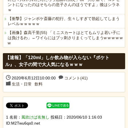
ントになったのはそちらの息子さんのほうですよ」後はシラネ
ｗ
【衝撃】ジャンポケ斎藤の犯行、生々しすぎて勃起してしまう
レベルｗｗｗｗｗ
【画像】森高千里(55) 「ミニスカートはとてもムリよ若い子に
は負けるわ」←ワイらにはブッ刺さりまくってしまうw w w w w
w
Powered by livedoor 相互RSS
【速報】「120ml」しか飲み物が入らない『ポケト
ル』、女子の間で大人気になるｗｗｗ
2020年6月12日10:00:00
コメント(41)
生活・日常
飲料
1 名前：
風吹けば名無し
投稿日：2020/06/10 1:16:03
ID:M2Twu6qs0.net