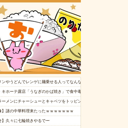
おいしいお
事できねぇ新入社員にメンタルやられてる
メンやうどんでレンゲに麺乗せる人ってなんなの？
宅に気付かない再婚相手「血繋がってないのに大学費用出さなきゃいけ
・キホーテ露店「うなぎのかば焼き」で食中毒 男女14人が発熱や腹痛
ぷい」
ラーメンにチャーシューとキャベツをトッピングして食べるのが好き
事かな？ → 珍客が現れました…
像】謎の中華料理来たったｗｗｗｗｗｗｗ
せ】久々に七輪焼きやるでー