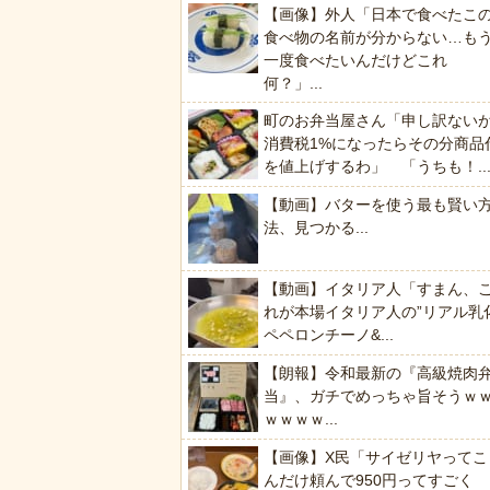
【画像】外人「日本で食べたこ
食べ物の名前が分からない…も
一度食べたいんだけどこれ
何？」...
町のお弁当屋さん「申し訳ない
消費税1%になったらその分商品
を値上げするわ」 「うちも！..
【動画】バターを使う最も賢い
法、見つかる...
【動画】イタリア人「すまん、
れが本場イタリア人の”リアル乳
ペペロンチーノ&...
【朗報】令和最新の『高級焼肉
当』、ガチでめっちゃ旨そうｗ
ｗｗｗｗ...
【画像】X民「サイゼリヤってこ
んだけ頼んで950円ってすごく