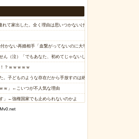
子供連れて家出した。全く理由は思いつかないけど強いてあげるとすれば
気付かない再婚相手「血繋がってないのに大学費用出さなきゃいけない
せん（泣）「でもあなた、初めてじゃないしね、うちだけじゃどうしよ
る！？ｗｗｗｗｗ
た。子どものような存在だから手放すのは絶対に考えられない・・・
ｗｗ」←こいつが不人気な理由
す」←強権国家でも止められないのかよ
Mv0.net
に各国から称賛の声