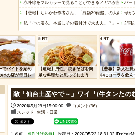
赤外線をフルカラーで見ることができるメガネが開発され
パー
【悲報】ちいかわ作者さん、「総額30億超」の大豪邸を建
母が
私「その浴衣、本当にその着付けで大丈夫…？」→街中を
2/
日本韓国台湾「少子化です」←わかる 中国北朝鮮「少子
生活
5 RT
4 RT
年収１０００万円世帯の現実
【動
【衝撃】韓国で売っている目覚まし時計のデザインが悪夢す
ライ
「アメリカのヤンキーがアジア人にケンカを売った結果ｗ
「こ
ーでバイトを始め
【速報】男性、焼きそばを簡
【悲報】新入社員
「あなたはアメリカを愛していますか」「はい」トランプ
客「
つけの店が毎日レ
単な料理だと思ってしまう
中にコーラを飲ん
ーを大量に買って
に怒られてしまう
ヒーローのサバイバルアクション Siege Survivors
専業
敵「仙台土産やで～」ワイ「(牛タンたの
【中国】パトカーの前で好演技www当たり屋やお煽り運転
【悲
2020年5月29日15:00:00
コメント(36)
スレッド
生活・日常
Powered by livedoor 相互RSS
Powere
1 名前：
風吹けば名無し
投稿日：2020/05/22 18:31:02 ID:pYairMC