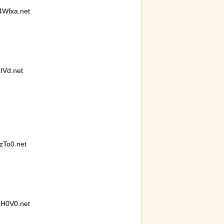
Wfxa.net
IVd.net
To0.net
H0V0.net