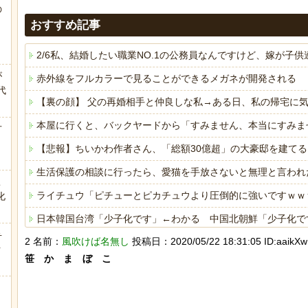
の
う
おすすめ記事
2/6私、結婚したい職業NO.1の公務員なんですけど、嫁が
が
赤外線をフルカラーで見ることができるメガネが開発される
代
【裏の顔】 父の再婚相手と仲良しな私→ある日、私の帰宅に
.
本屋に行くと、バックヤードから「すみません、本当にすみま
方
【悲報】ちいかわ作者さん、「総額30億超」の大豪邸を建て
生活保護の相談に行ったら、愛猫を手放さないと無理と言われ
こ
ライチュウ「ピチューとピカチュウより圧倒的に強いですｗｗ
化
日本韓国台湾「少子化です」←わかる 中国北朝鮮「少子化で
弁
2 名前：
風吹けば名無し
投稿日：2020/05/22 18:31:05 ID:aaikXw
海外「日本は戦勝国なんだよ」 戦後の日本人の特別な生き様
ｗ
笹　か　ま　ぼ　こ

ヒーローのサバイバルアクション Siege Survivors