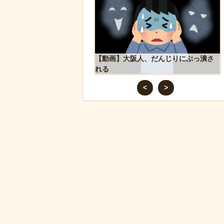
Tで「デーモン小暮」を調
【動画】大阪人、だんじりにぶっ潰さ
れる
<
>