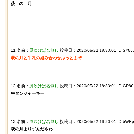
荻　の　月

【動画】 ロシア兵が自分に投下された
ドローン爆弾を投げ返して助かる！！
11 名前：
風吹けば名無し
投稿日：2020/05/22 18:33:01 ID:SY5vp
萩の月と牛乳の組み合わせぶっとぶぞ

12 名前：
風吹けば名無し
投稿日：2020/05/22 18:33:01 ID:GP86P
牛タンジャーキー

石を卵と思い込み温め続けていたハク
トウワシのオスに孤児のヒナが託さ
れ、お世話をするように【続編】
13 名前：
風吹けば名無し
投稿日：2020/05/22 18:33:01 ID:bWFpp
萩の月よりずんだやわ
