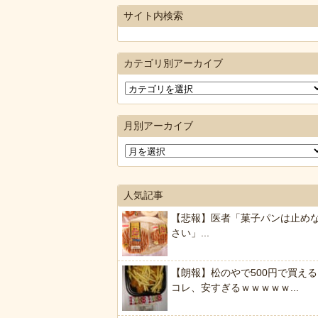
サイト内検索
カテゴリ別アーカイブ
月別アーカイブ
人気記事
【悲報】医者「菓子パンは止め
さい」...
【朗報】松のやで500円で買える
コレ、安すぎるｗｗｗｗｗ...