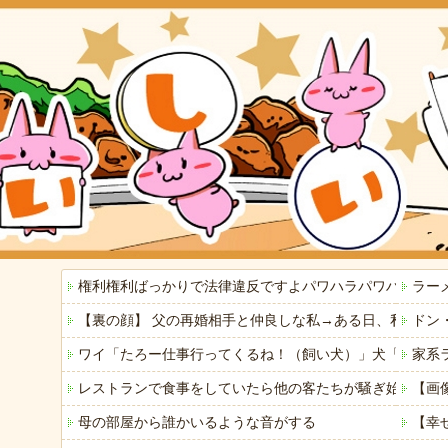
権利権利ばっかりで法律違反ですよパワハラパワハラで仕
ラー
【裏の顔】 父の再婚相手と仲良しな私→ある日、私の帰
ドン
ワイ「たろー仕事行ってくるね！（飼い犬）」犬「…？（
家系
レストランで食事をしていたら他の客たちが騒ぎ始めた。何
【画
母の部屋から誰かいるような音がする
【幸