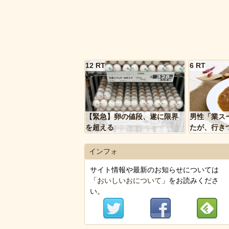
12 RT
6 RT
【緊急】卵の値段、遂に限界
男性「業ス
を超える
たが、行き
トルトカレ
いく…」
インフォ
サイト情報や最新のお知らせについては
「
おいしいおについて
」をお読みくださ
い。