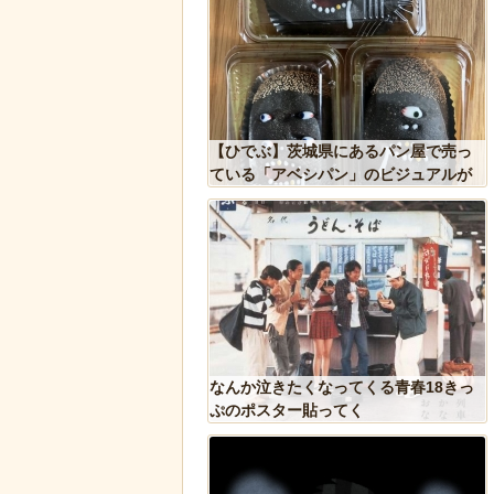
が警察に保護され、正式
【ひでぶ】茨城県にあるパン屋で売っ
ギ」となる
ている「アベシパン」のビジュアルが
悪夢すぎるｗｗｗｗｗ
系探査機打ち上げにナマ
なんか泣きたくなってくる青春18きっ
会っていた件
ぷのポスター貼ってく