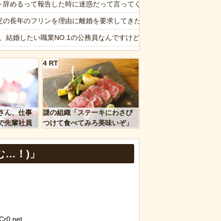
る
ト辞めるって報告した時に迷惑だって言ってくる社員がいて、その人の
てる！？ｗｗｗｗｗ
父の長年のフリンを理由に離婚を要求してきた。父も私も驚いたが母の言い
歩く浴衣姿を見て、違和感ばかりが気になってしまい…
6私、結婚したい職業NO.1の公務員なんですけど、嫁が子供連れて家
化です」←強権国家でも止められないのかよ
保護の相談に行ったら、愛猫を手放さないと無理と言われた。子どもの
4 RT
画】役満ボディ・岡田紗佳(32)、渾身のあたシコダンスwwwwwww
ぎるwww
チュウ「ピチューとピカチュウより圧倒的に強いですｗｗｗｗ」←こい
ｗｗ」 ほか
れはレジェンド…」あるX民の暗室から発掘されたというノベルティグ
さん、仕事
謎の組織「ステーキにわさび
、国防総省職員数千人をウソ発見器にかける方針
納車式？いいよ」
で先輩社員
つけて食べてみろ美味いぞ」
ｗｗｗｗ
ワイ「んなわけないだろｗ」
主婦の妻が月3万ぐらいするサプリ飲んどるんやが
む…！)」
など盛りだくさん
報】味噌ラーメンで行列、出来ない
d by livedoor 相互RSS
r0.net