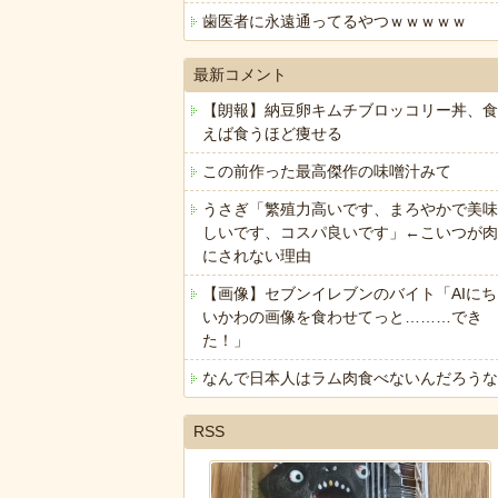
歯医者に永遠通ってるやつｗｗｗｗｗ
最新コメント
【朗報】納豆卵キムチブロッコリー丼、食
えば食うほど痩せる
この前作った最高傑作の味噌汁みて
うさぎ「繁殖力高いです、まろやかで美味
しいです、コスパ良いです」←こいつが肉
にされない理由
【画像】セブンイレブンのバイト「AIにち
いかわの画像を食わせてっと………でき
た！」
なんで日本人はラム肉食べないんだろうな
RSS