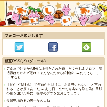
フォローお願いします
相互RSS(ブログロール)
定食屋で注文から5分以上待たされた俺「早く作れよノロマ！底
辺職はキビキビ動け！そんなんだから給料低いんだろうな！」
→ すると…
【動かざる証拠】 半年前から旦那に「お弁当いらない」と言わ
れることが度々あった → ある日、空のお弁当箱を取る為に旦那
の鞄を開けた時に、衝撃のブツを発見してしまう…
食器売場通るの苦手なのよね