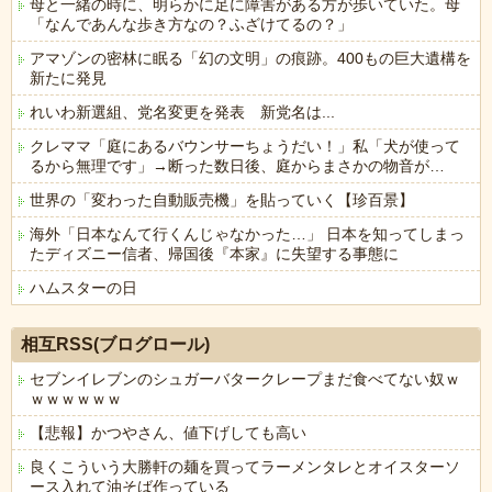
母と一緒の時に、明らかに足に障害がある方が歩いていた。母
「なんであんな歩き方なの？ふざけてるの？」
アマゾンの密林に眠る「幻の文明」の痕跡。400もの巨大遺構を
新たに発見
れいわ新選組、党名変更を発表 新党名は...
クレママ「庭にあるバウンサーちょうだい！」私「犬が使って
るから無理です」→断った数日後、庭からまさかの物音が…
世界の「変わった自動販売機」を貼っていく【珍百景】
海外「日本なんて行くんじゃなかった…」 日本を知ってしまっ
たディズニー信者、帰国後『本家』に失望する事態に
ハムスターの日
Powered by livedoor 相互RSS
相互RSS(ブログロール)
セブンイレブンのシュガーバタークレープまだ食べてない奴ｗ
ｗｗｗｗｗｗ
【悲報】かつやさん、値下げしても高い
良くこういう大勝軒の麺を買ってラーメンタレとオイスターソ
ース入れて油そば作っている