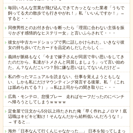
毎回いろんな営業が飛び込んできてカッとなった業者「うちで
飼ってる犬の散歩でも行きやがれ！」私「いいんですか！」→
すると・・・
同僚男性とのお付き合いを断ったら「理屈に合わない主張を振
りかざす感情的なヒステリー女」と言いふらされて・・・
彼女が中古カードショップで男に話しかけられた。いきなり彼
女の持ち歩いてたカードを品定めしだしたらしく…
義姉が脈絡もなく「今まで嫁子さんが同居で辛い思いをしてき
たのだから、私達がトメさんと同居しましょう」って言い始め
た。ん？なんだこいつ？別に嫌な思いはしてないんだけど→
私の作ったマニュアルを読まない、仕事を覚えようともしな
い、しかも私にだけマウンティング発言する後輩。私「（これ
は舐められてる？）」→私は上司からの聞き取りに・・・
広島・モンテロ、怠慢プレー 走ればセーフだったのにベンチ
へ帰ろうとしてしまうｗｗｗｗ
定食屋で注文から5分以上待たされた俺「早く作れよノロマ！底
辺職はキビキビ動け！そんなんだから給料低いんだろうな！」
→ すると…
海外「日本なんて行くんじゃなかった…」 日本を知ってしまっ