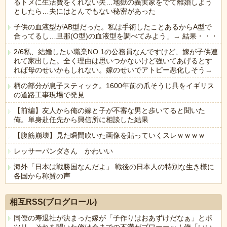
るトメに生活費をくれない夫…地獄の義実家をでて離婚しよう
としたら…夫にはとんでもない秘密があった
子供の血液型がAB型だった。私は手術したことあるからA型で
合ってるし…旦那(O型)の血液型を調べてみよう」→ 結果・・・
2/6私、結婚したい職業NO.1の公務員なんですけど、嫁が子供連
れて家出した。全く理由は思いつかないけど強いてあげるとす
れば母のせいかもしれない。嫁のせいでアトピー悪化しそう→
柄の部分が息子スティック。1600年前の爪そうじ具をイギリス
の道路工事現場で発見
【前編】友人から俺の嫁と子が不審な男と歩いてると聞いた
俺。単身赴任先から興信所に相談した結果
【腹筋崩壊】見た瞬間吹いた画像を貼っていくスレｗｗｗｗ
レッサーパンダさん かわいい
海外「日本は戦勝国なんだよ」 戦後の日本人の特別な生き様に
各国から称賛の声
Powered by livedoor 相互RSS
相互RSS(ブログロール)
同僚の寿退社が決まった嫁が「子作りはおあずけだなぁ」とポ