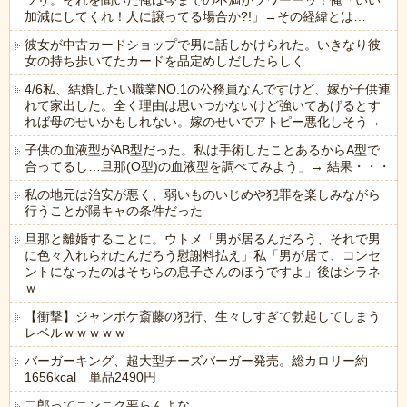
ツリ。それを聞いた俺は今までの不満がブワーーッ！俺「いい
加減にしてくれ！人に譲ってる場合か?!」→その経緯とは…
彼女が中古カードショップで男に話しかけられた。いきなり彼
女の持ち歩いてたカードを品定めしだしたらしく…
4/6私、結婚したい職業NO.1の公務員なんですけど、嫁が子供連
れて家出した。全く理由は思いつかないけど強いてあげるとす
れば母のせいかもしれない。嫁のせいでアトピー悪化しそう→
子供の血液型がAB型だった。私は手術したことあるからA型で
合ってるし…旦那(O型)の血液型を調べてみよう」→ 結果・・・
私の地元は治安が悪く、弱いものいじめや犯罪を楽しみながら
行うことが陽キャの条件だった
旦那と離婚することに。ウトメ「男が居るんだろう、それで男
に色々入れられたんだろう慰謝料払え」私「男が居て、コンセ
ントになったのはそちらの息子さんのほうですよ」後はシラネ
ｗ
【衝撃】ジャンポケ斎藤の犯行、生々しすぎて勃起してしまう
レベルｗｗｗｗｗ
バーガーキング、超大型チーズバーガー発売。総カロリー約
1656kcal 単品2490円
二郎ってニンニク要らんよな