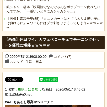
銀シャリ・橋本「映画館でなんでみんなポップコーン食べたい
んですか」「一番いいときにカシャカシャ…」
【画像】森高千里(55) 「ミニスカートはとてもムリよ若い子に
は負けるわ」←ワイらにはブッ刺さりまくってしまうw w w w w
w
Powered by livedoor 相互RSS
【画像】休日ワイ、カフェベローチェでモーニングセッ
トを優雅に堪能ｗｗｗｗｗ
2020年5月21日08:00:00
コメント(7)
スレッド
生活・日常
1 名前：
風吹けば名無し
投稿日：2020/05/17 8:46:02
ID:1ztSduFn0.net