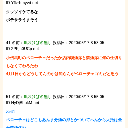
ID:Yfk+hmyvd.net
クッソイケてるな

ポテサラうまそう

41 名前：
風吹けば名無し
投稿日：2020/05/17 8:53:05
ID:2PKjh0UCp.net
小伝馬町のベローチェだったか店内喫煙席と禁煙席に何の仕切り
もなくてわろたわ

4月1日からどうしてんのかは知らんがベローチェゴミだと思う

51 名前：
風吹けば名無し
投稿日：2020/05/17 8:55:05
ID:NyDjBbukM.net
>>41

ベローチェはどこもあんま分煙の扉とかついてへんから大抵は全
面禁煙化や
