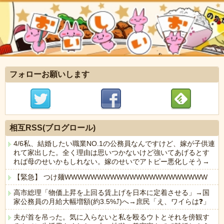
フォローお願いします
相互RSS(ブログロール)
4/6私、結婚したい職業NO.1の公務員なんですけど、嫁が子供連
れて家出した。全く理由は思いつかないけど強いてあげるとす
れば母のせいかもしれない。嫁のせいでアトピー悪化しそう→
【緊急】 つけ麺WWWWWWWWWWWWWWWWWWWWWW
高市総理「物価上昇を上回る賃上げを日本に定着させる」→国
家公務員の月給大幅増額(約3.5%⤴)へ→庶民「え、ワイらは❓」
夫が首を吊った。気に入らないと私を殴るウトとそれを傍観す