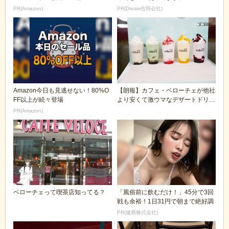
の本気が...
PR(Amazon)
PR(Dreaw合同会社)
Amazon今日も見逃せない！80%O
【朗報】カフェ・ベローチェが他社
FF以上が続々登場
より安くて激ウマなデザートドリン
クを発表ｗｗｗｗ...
PR(Amazon)
ベローチェって喫茶店知ってる？
「風俗前に飲むだけ！」45分で3回
戦も余裕！1日31円で朝まで絶好調
PR(健商株式会社)