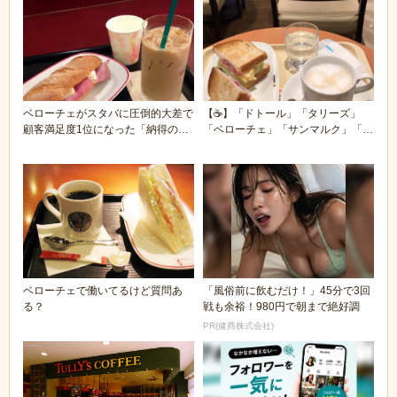
ベローチェがスタバに圧倒的大差で
【☕】「ドトール」「タリーズ」
顧客満足度1位になった「納得の理
「ベローチェ」「サンマルク」「エ
由」
クセルシオール」、...
ベローチェで働いてるけど質問あ
「風俗前に飲むだけ！」45分で3回
る？
戦も余裕！980円で朝まで絶好調
PR(健商株式会社)