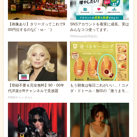
【画像あり】タリーズってこれで9
SNSアカウントを着実に成長。実は
00円位するのな(´・ω・｀)
みんなココ使ってます。
PR(Dreaw合同会社)
【登録不要＆完全無料】90・00年
もう朝食は毎日これがいい…！コメ
代洋楽がRチャンネルで見放題
ダ・ドトール・無印の「激うまモー
ニング」高コスパ...
PR(Rチャンネル)