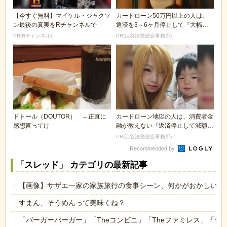
【今すぐ無料】マイケル・ジャクソ
カードローン50万円以上の人は、
ン最後の真実をRチャンネルで
返済を3～6ヶ月停止して『大幅に
減額してから返済...
PR(Rチャンネル)
PR(渋谷法務総合事務所)
ドトール（DOUTOR） ←正直に
カードローン地獄の人は、消費者金
感想言ってけ
融が教えない『返済停止して減額・
免除する方法』で...
PR(渋谷法務総合事務所)
Recommended by
「スレッド」 カテゴリの最新記事
【画像】サザエ一家の家族旅行の食事シーン、何かがおかしいｗ
すまん、そうめんって美味くね？
「バーガーバーガー」「Theコンビニ」「Theファミレス」「テ