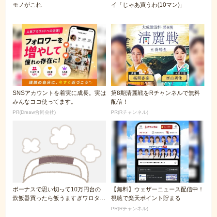
モノがこれ
イ「じゃあ買うわ(10マン)」
SNSアカウントを着実に成長。実は
第8期清麗戦をRチャンネルで無料
みんなココ使ってます。
配信！
PR(Dreaw合同会社)
PR(Rチャンネル)
ボーナスで思い切って10万円台の
【無料】ウェザーニュース配信中！
炊飯器買ったら飯うますぎワロタｗ
視聴で楽天ポイント貯まる
ｗｗｗｗ
PR(Rチャンネル)