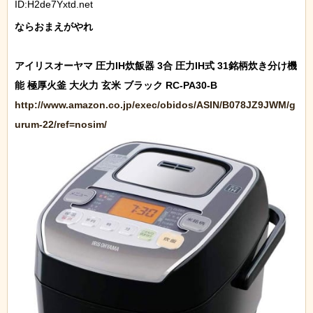
ID:H2de7Yxtd.net
ならおまえがやれ

アイリスオーヤマ 圧力IH炊飯器 3合 圧力IH式 31銘柄炊き分け機
http://www.amazon.co.jp/exec/obidos/ASIN/B078JZ9JWM/g
urum-22/ref=nosim/