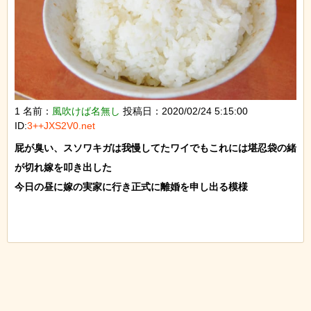
1 名前：
風吹けば名無し
投稿日：2020/02/24 5:15:00
ID:
3++JXS2V0.net
屁が臭い、スソワキガは我慢してたワイでもこれには堪忍袋の緒
が切れ嫁を叩き出した

今日の昼に嫁の実家に行き正式に離婚を申し出る模様
