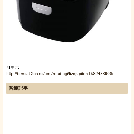
引用元：
http://tomcat.2ch.sc/test/read.cgi/livejupiter/1582488906/
関連記事