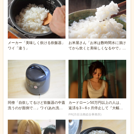
メーカー「美味しく炊ける炊飯器」
お米屋さん「お米は数時間水に漬け
ワイ「違う」
てから炊くと美味しくなるやで」ワ
イ「ほーん」
同僚「自炊してるけど炊飯器の中蓋
カードローン50万円以上の人は、
洗うのが面倒で…」ワイ(あれ洗う
返済を3～6ヶ月停止して『大幅に
もんなのか…？)
減額してから返済...
PR(渋谷法務総合事務所)