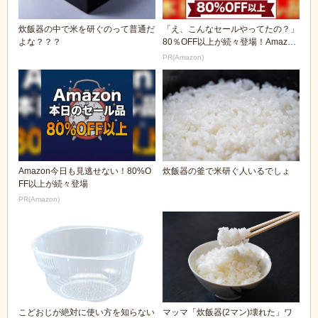
炊飯器の中で米を研ぐのって普通だ
「え、こんなセールやってたの？」
よな？？？
80％OFF以上が続々登場！Amazon
の本気が...
PR(Amazon)
Amazon今日も見逃せない！80%O
炊飯器の釜で米研ぐ人いるでしょ
FF以上が続々登場
PR(Amazon)
こどおじが絶対に使い方を知らない
マッマ「炊飯器(2マン)壊れた」ワ