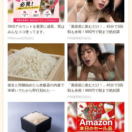
SNSアカウントを着実に成長。実は
「風俗前に飲むだけ！」45分で3回
みんなココ使ってます。
戦も余裕！980円で朝まで絶好調
PR(Dreaw合同会社)
PR(健商株式会社)
彼女と同棲始めたら炊飯器の内釜で
「風俗前に飲むだけ！」45分で3回
米研いでたから即行別れた･･･
戦も余裕！980円で朝まで絶好調
PR(健商株式会社)