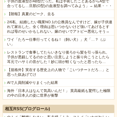
子供の血液型がAB型だった。私は手術したことあるからA型で
合ってるし…旦那(O型)の血液型を調べてみよう」→ 結果・・・
【朗報】真夏のピーク、去る
2/6私、結婚したい職業NO.1の公務員なんですけど、嫁が子供連
れて家出した。全く理由は思いつかないけど強いてあげるとす
れば母のせいかもしれない。嫁のせいでアトピー悪化しそう→
ワイ「たろー仕事行ってくるね！（飼い犬）」犬「…？（ぷ
い」
レストランで食事してたらいきなり後ろから髪を引っ張られ、
子供が悪戯してるのかと思い注意しようと振り向こうとしたら
耳元でハサミの音がした！妙に頭が軽くなったと思ったら…
【規格外】実在する歴史上の人物で「こいつチートだろ…」と
思った奴あげてけ
AIで人員削減やりまくった結果
海外「日本人はなんて気高いんだ！」 英高級紙も驚愕した極限
の中の日本人の姿に世界が衝撃
Powered by livedoor 相互RSS
相互RSS(ブログロール)