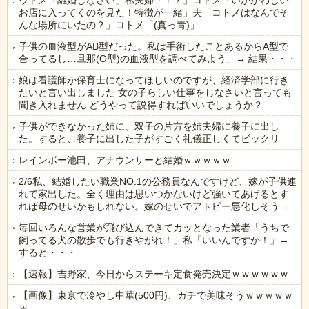
ウトメ「離婚しなさい」私夫婦「！？」コトメ「いかがわしい
お店に入ってくのを見た！特徴が一緒」夫「コトメはなんでそ
んな場所にいたの？」コトメ「(真っ青)」
子供の血液型がAB型だった。私は手術したことあるからA型で
合ってるし…旦那(O型)の血液型を調べてみよう」→ 結果・・・
娘は看護師か保育士になってほしいのですが、経済学部に行き
たいと言い出しました 女の子らしい仕事をしなさいと言っても
聞き入れません どうやって説得すればいいでしょうか？
子供ができなかった姉に、双子の片方を姉夫婦に養子に出し
た。すると、養子に出した子がすごく礼儀正しくてビックリ
レインボー池田、アナウンサーと結婚ｗｗｗｗｗ
2/6私、結婚したい職業NO.1の公務員なんですけど、嫁が子供連
れて家出した。全く理由は思いつかないけど強いてあげるとす
れば母のせいかもしれない。嫁のせいでアトピー悪化しそう→
毎回いろんな営業が飛び込んできてカッとなった業者「うちで
飼ってる犬の散歩でも行きやがれ！」私「いいんですか！」→
すると・・・
【速報】吉野家、今日からステーキ定食発売決定ｗｗｗｗｗｗ
【画像】東京で冷やし中華(500円)、ガチで美味そうｗｗｗｗｗ
ｗ