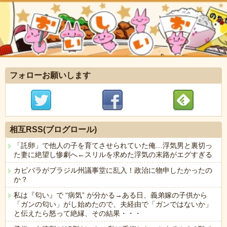
フォローお願いします
相互RSS(ブログロール)
「託卵」で他人の子を育てさせられていた俺…浮気男と裏切っ
た妻に絶望し惨劇へ←スリルを求めた浮気の末路がエグすぎる
カピバラがブラジル州議事堂に乱入！政治に物申したかったの
か？
私は『匂い』で “病気” が分かる→ある日、義弟嫁の子供から
「ガンの匂い」がし始めたので、夫経由で「ガンではないか」
と伝えたら怒って絶縁、その結果・・・