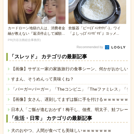
カードローン地獄の人は、消費者金
炊飯器「ピー(ｺﾞﾊﾝﾀｹﾀｿﾞ-)」ワイ
融が教えない『返済停止して減額・
「よしっ(ｺﾞﾊﾝﾏｾﾞﾏｾﾞ」ヨッメ...
免除する方法』で...
PR(渋谷法務総合事務所)
Recommended by
「スレッド」 カテゴリの最新記事
【画像】サザエ一家の家族旅行の食事シーン、何かがおかしいｗ
すまん、そうめんって美味くね？
「バーガーバーガー」「Theコンビニ」「Theファミレス」「テ
【画像】女さん、遅刻してまずは飯に手を付けるｗｗｗｗｗｗ
日本人「ご飯が進むおかず！梅干し、佃煮、明太子、鮭フレーク
「生活・日常」 カテゴリの最新記事
犬のおやつ、人間が食べても美味しいｗｗｗｗｗｗｗ