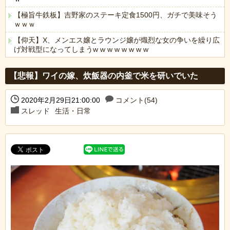
【極旨牛鉄板】吉野家のステーキ定食1500円、ガチで美味そう
ｗｗｗ
【仰天】X、メンエス嬢とラウンジ嬢が熾烈な女の争いを繰り広
げ対戦型になってしまうw w w w w w w w
Powered by livedoor 相互RSS
【悲報】ワイの嫁、炊飯器の内釜で米を研いでいた
2020年2月29日21:00:00
コメント(54)
スレッド
生活・日常