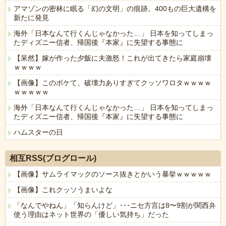
アマゾンの密林に眠る「幻の文明」の痕跡。400もの巨大遺構を
新たに発見
海外「日本なんて行くんじゃなかった…」 日本を知ってしまっ
たディズニー信者、帰国後『本家』に失望する事態に
【呆然】嫁が作った夕飯に夫激怒！これが出てきたら家庭崩壊
ｗｗｗｗ
【画像】このボケて、破壊力ありすぎてクッソワロタｗｗｗｗ
ｗｗｗｗｗ
海外「日本なんて行くんじゃなかった…」 日本を知ってしまっ
たディズニー信者、帰国後『本家』に失望する事態に
ハムスターの日
Powered by livedoor 相互RSS
相互RSS(ブログロール)
【画像】サムライマックのソース抜きとかいう暴挙ｗｗｗｗｗ
【画像】これクッソうまいよな
「なんでやねん」「知らんけど」･･･ニセ方言は8〜9割が関西弁
使う理由はネット世界の「優しい気持ち」だった