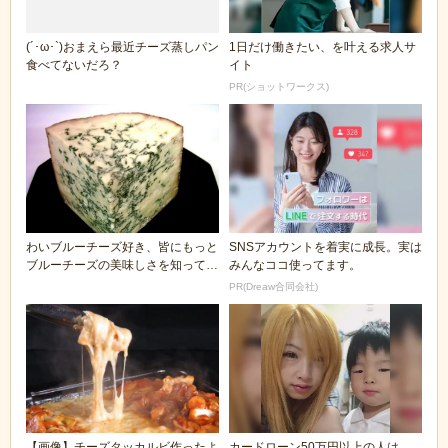
(´･ω･`)おまえら最近チーズ蒸しパン
1日だけ働きたい、を叶える求人サ
食べてないだろ？
イト
PR(ショットワークス)
わいブルーチーズ好き、皆にもっと
SNSアカウントを着実に成長。実は
ブルーチーズの美味しさを知って欲
みんなココ使ってます。
しい
PR(Dreaw合同会社)
【画像】チーズタッカルビ作ったよ
カードローン50万円以上の人は、