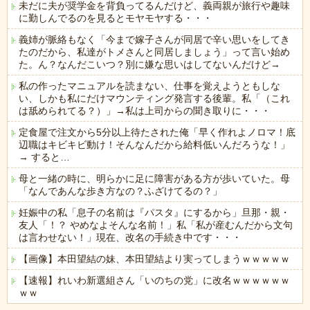
未だに夫が奨学金を背負ってるんだけど、義両親が旅行や趣味
に勤しんでるのを見るとモヤモヤする・・・
義姉が脈絡もなく「今まで嫁子さんが同居で辛い思いをしてき
たのだから、私達がトメさんと同居しましょう」って言い始め
た。ん？なんだこいつ？別に嫌な思いはしてないんだけど→
私の作ったマニュアルを読まない、仕事を覚えようともしな
い、しかも私にだけマウンティング発言する後輩。私「（これ
は舐められてる？）」→私は上司からの聞き取りに・・・
定食屋で注文から5分以上待たされた俺「早く作れよノロマ！底
辺職はキビキビ動け！そんなんだから給料低いんだろうな！」
→ すると…
母と一緒の時に、明らかに足に障害がある方が歩いていた。母
「なんであんな歩き方なの？ふざけてるの？」
妊娠中の私「息子の名前は『パスタ』にするから」旦那・親・
友人「！？ やめなよそんな名前！」私「私が産むんだから文句
は言わせない！」現在、改名の手続き中です・・・
【画像】本田望結の妹、本田望結より実ってしまうｗｗｗｗｗ
【速報】れいわ新選組さん「いのちの党」に改名ｗｗｗｗｗｗ
ｗｗ
Powered by livedoor 相互RSS