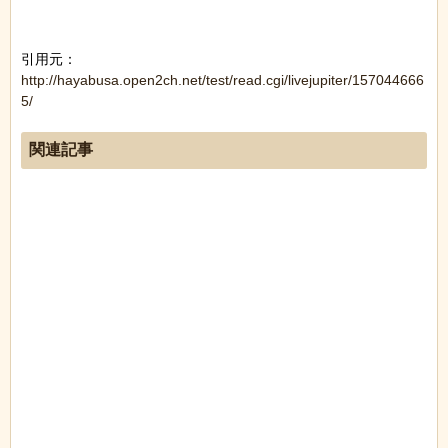
引用元：
http://hayabusa.open2ch.net/test/read.cgi/livejupiter/157044666
5/
関連記事