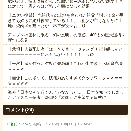
歳の息子。理由は嫁が叱った腹いせ→滅多に怒らない嫁が子供
に対して、震えるほど怒り心頭になった結果・・・
【エグい復讐】 先祖代々の土地を奪われた祖父「憎い！命が尽
きても奴らに絶対復讐してやる！！」→祖父が亡くなりその土
地に焼肉屋が建ったが、不幸が次々おこり…
アマゾンの密林に眠る「幻の文明」の痕跡。400もの巨大遺構を
新たに発見
【悲報】人気配信者「はっきり言う、ジャングリア沖縄ほんと
ーーーーーーーーにおもんない！！！！」→炎上
【呆然】嫁が作った夕飯に夫激怒！これが出てきたら家庭崩壊
ｗｗｗｗ
【画像】このボケて、破壊力ありすぎてクッソワロタｗｗｗｗ
ｗｗｗｗｗ
海外「日本なんて行くんじゃなかった…」 日本を知ってしまっ
たディズニー信者、帰国後『本家』に失望する事態に
Powered by livedoor 相互RSS
コメント(24)
1
名前：
(*‘ω‘*)
投稿日：
2019年10月11日 13:39:43