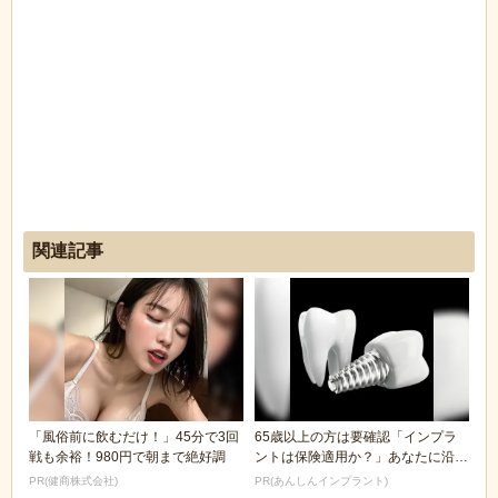
関連記事
「風俗前に飲むだけ！」45分で3回
65歳以上の方は要確認「インプラ
戦も余裕！980円で朝まで絶好調
ントは保険適用か？」あなたに沿っ
た治療法や費用を...
PR(健商株式会社)
PR(あんしんインプラント)