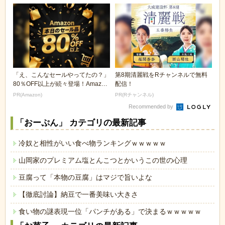
「え、こんなセールやってたの？」
第8期清麗戦をRチャンネルで無料
80％OFF以上が続々登場！Amazon
配信！
の本気が...
PR(Amazon)
PR(Rチャンネル)
Recommended by
「おーぷん」 カテゴリの最新記事
冷奴と相性がいい食べ物ランキングｗｗｗｗｗ
山岡家のプレミアム塩とんこつとかいうこの世の心理
豆腐って「本物の豆腐」はマジで旨いよな
【徹底討論】納豆で一番美味い大きさ
食い物の謎表現一位「パンチがある」で決まるｗｗｗｗｗ