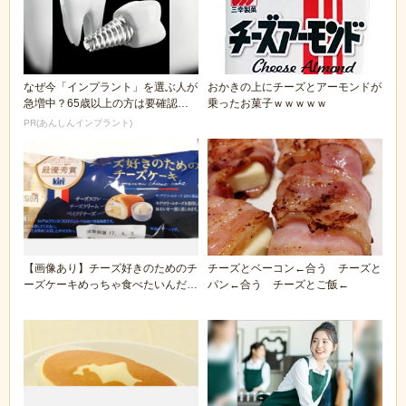
なぜ今「インプラント」を選ぶ人が
おかきの上にチーズとアーモンドが
急増中？65歳以上の方は要確認。
乗ったお菓子ｗｗｗｗｗ
抜けた歯の放置は...
PR(あんしんインプラント)
【画像あり】チーズ好きのためのチ
チーズとベーコン←合う チーズと
ーズケーキめっちゃ食べたいんだけ
パン←合う チーズとご飯←
ど