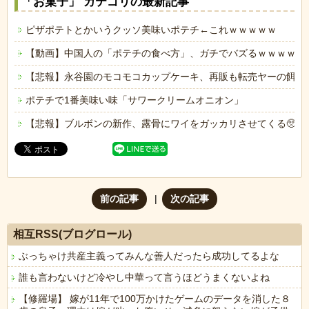
「お菓子」 カテゴリの最新記事
ピザポテトとかいうクッソ美味いポテチ←これｗｗｗｗｗ
【動画】中国人の「ポテチの食べ方」、ガチでバズるｗｗｗｗｗ
【悲報】永谷園のモコモコカップケーキ、再販も転売ヤーの餌食
ポテチで1番美味い味「サワークリームオニオン」
【悲報】ブルボンの新作、露骨にワイをガッカリさせてくる🥺🌰
前の記事
次の記事
相互RSS(ブログロール)
ぶっちゃけ共産主義ってみんな善人だったら成功してるよな
誰も言わないけど冷やし中華って言うほどうまくないよね
【修羅場】 嫁が11年で100万かけたゲームのデータを消した８