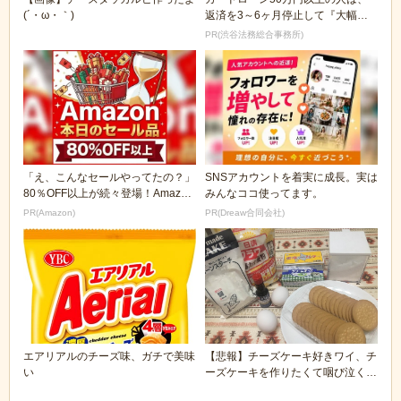
(´・ω・｀)
返済を3～6ヶ月停止して『大幅に
減額してから返済...
PR(渋谷法務総合事務所)
「え、こんなセールやってたの？」
SNSアカウントを着実に成長。実は
80％OFF以上が続々登場！Amazon
みんなココ使ってます。
の本気が...
PR(Amazon)
PR(Dreaw合同会社)
エアリアルのチーズ味、ガチで美味
【悲報】チーズケーキ好きワイ、チ
い
ーズケーキを作りたくて咽び泣く…