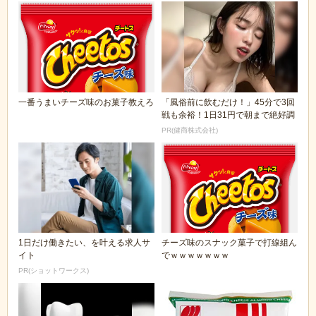
一番うまいチーズ味のお菓子教えろ
「風俗前に飲むだけ！」45分で3回
戦も余裕！1日31円で朝まで絶好調
PR(健商株式会社)
1日だけ働きたい、を叶える求人サ
チーズ味のスナック菓子で打線組ん
イト
でｗｗｗｗｗｗｗ
PR(ショットワークス)