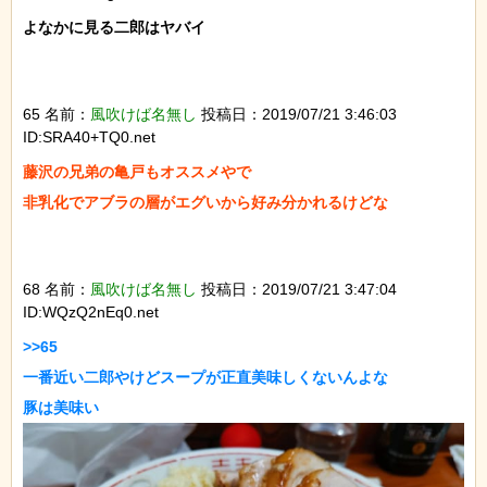
よなかに見る二郎はヤバイ

65 名前：
風吹けば名無し
投稿日：2019/07/21 3:46:03
ID:SRA40+TQ0.net
藤沢の兄弟の亀戸もオススメやで

非乳化でアブラの層がエグいから好み分かれるけどな

68 名前：
風吹けば名無し
投稿日：2019/07/21 3:47:04
ID:WQzQ2nEq0.net
>>65

一番近い二郎やけどスープが正直美味しくないんよな
