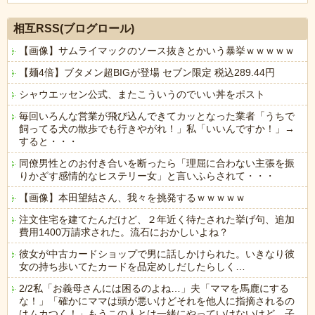
Powered by livedoor 相互RSS
相互RSS(ブログロール)
【画像】サムライマックのソース抜きとかいう暴挙ｗｗｗｗｗ
【麺4倍】ブタメン超BIGが登場 セブン限定 税込289.44円
シャウエッセン公式、またこういうのでいい丼をポスト
毎回いろんな営業が飛び込んできてカッとなった業者「うちで
飼ってる犬の散歩でも行きやがれ！」私「いいんですか！」→
すると・・・
同僚男性とのお付き合いを断ったら「理屈に合わない主張を振
りかざす感情的なヒステリー女」と言いふらされて・・・
【画像】本田望結さん、我々を挑発するｗｗｗｗｗ
注文住宅を建てたんだけど、２年近く待たされた挙げ句、追加
費用1400万請求された。流石におかしいよね？
彼女が中古カードショップで男に話しかけられた。いきなり彼
女の持ち歩いてたカードを品定めしだしたらしく…
2/2私「お義母さんには困るのよね…」夫「ママを馬鹿にする
な！」「確かにママは頭が悪いけどそれを他人に指摘されるの
はムカつく！」もうこの人とは一緒にやっていけないけど、子