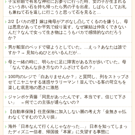
子宝祈願で有名な神社にお参りに行った時、女の子が生まれる
という赤い石を持ち帰ったら男の子を出産。しばらくしてお礼
も兼ねて石を返しに行こうと思って石を見ると…
2/2【バカの壁】嫁は俺母がアポなし凸してくるのを嫌うし、母
は悪意があってか平気で繰り返す。なぜ嫁姑は仲良くできない
んだ？なんで女って生き物はこうもバカで感情的なのだろう
か？
男が船室のベッドで寝ようとしていた。…えっ？あなたは誰で
すか？→ 見知らぬひとがいるんだが…
母と一緒の時に、明らかに足に障害がある方が歩いていた。母
「なんであんな歩き方なの？ふざけてるの？」
100均のレジで「白ありませんか？」と質問し、列をストップさ
せてニヤニヤする迷惑サラリーマン！並んでいる客の苛立ちを
楽しむ底意地の悪さに激怒
ジャンポケ斉藤「同意があったんです。本当です。信じて下さ
い」 ←何でこの主張が通らないの？
【自動車保険】任意保険に加入しない層の考え方「金無きゃ払
わなくてすむので入り損」
海外「日本なんて行くんじゃなかった…」 日本を知ってしまっ
たディズニー信者、帰国後『本家』に失望する事態に