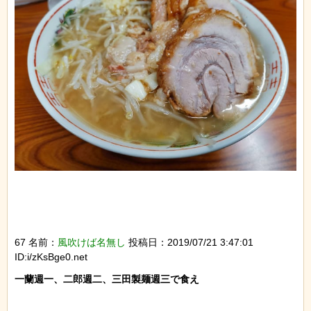
67 名前：
風吹けば名無し
投稿日：2019/07/21 3:47:01
ID:i/zKsBge0.net
一蘭週一、二郎週二、三田製麺週三で食え
