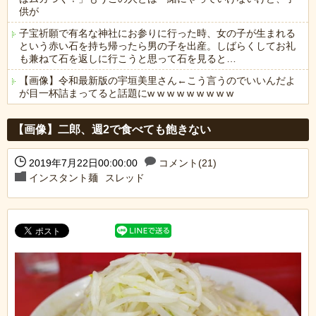
供が
子宝祈願で有名な神社にお参りに行った時、女の子が生まれる
という赤い石を持ち帰ったら男の子を出産。しばらくしてお礼
も兼ねて石を返しに行こうと思って石を見ると…
【画像】令和最新版の宇垣美里さん←こう言うのでいいんだよ
が目一杯詰まってると話題にw w w w w w w w w
Powered by livedoor 相互RSS
【画像】二郎、週2で食べても飽きない
2019年7月22日00:00:00
コメント(21)
インスタント麺
スレッド