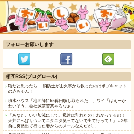
フォローお願いします
相互RSS(ブログロール)
猫だと思ったら… 消防士が山火事から救ったのはボブキャット
の赤ちゃん！
積水ハウス「地面師に55億円騙し取られた…」ワイ「はえーか
わいそう…会社滅茶苦茶やろなぁ」
「あなた、いい加減にして。私達は別れたの！わかってるの！
天井にへばりついてニタニタ笑ってないで出て行って！」←2年
前に突然出て行った妻からのメールなんだが…