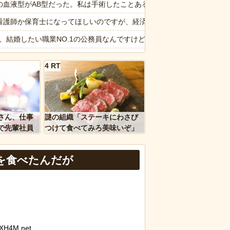
が勝手に動き回る
の血液型がAB型だった。私は手術したことあるからA型で合ってるし…旦
懲役の判決
看護師か保育士になってほしいのですが、経済学部に行きたいと言い出し
20.7ポイント増、東大調査「若い世代ほど増加」
6私、結婚したい職業NO.1の公務員なんですけど、嫁が子供連れて家
XILE・黒木啓司、妻・宮崎麗果被告へのDV事案で逮捕されていた 宮
4 RT
ージが“一瞬怖い”と話題にwwww
引退撤回！FC東京と再契約ｷﾀ━━━━(ﾟ∀ﾟ)━━━━!!
ｗｗ」 ほか
のコープにいる爺さん、隙あらば他人のカゴに商品を入れようとする
、国防総省職員数千人をウソ発見器にかける方針
ん、マジのガチでウーバーが無理なんやが
さん、仕事
謎の組織「ステーキにわさび
を待っていたら…目の前からすごい視線を感じた😂
で先輩社員
つけて食べてみろ美味いぞ」
ｗｗｗｗ
ワイ「んなわけないだろｗ」
など盛りだくさん
報】味噌ラーメンで行列、出来ない
のを食べたんだが
d by livedoor 相互RSS
XH4M.net