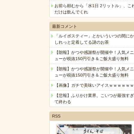
お前ら頼むから「水1日 2リットル」、こ
だけは飲んでくれ
最新コメント
「ルイボスティー」とかいういつの間にか
しれっと定着してる謎のお茶
【朗報】かつや感謝祭が開催中！人気メニ
ューが税抜150円引き＆ご飯大盛り無料
【朗報】かつや感謝祭が開催中！人気メニ
ューが税抜150円引き＆ご飯大盛り無料
【画像】ガチで美味いアイスｗｗｗｗｗｗ
【悲報】ふりかけ業界、こいつが最強すぎ
て終わる
RSS