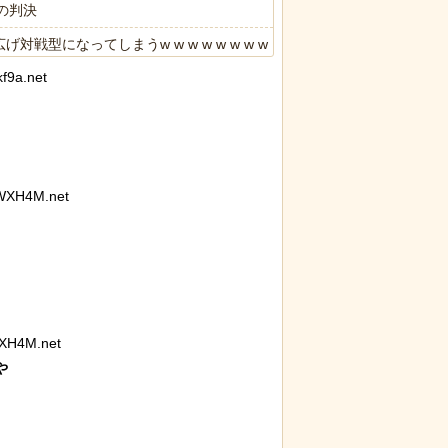
の判決
型になってしまうw w w w w w w w
f9a.net
.7ポイント増、東大調査「若い世代ほど増加」
限の中の日本人の姿に世界が衝撃
WXH4M.net
XH4M.net

