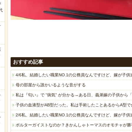
が
代
.
方
店
ｗ
おすすめ記事
4/6私、結婚したい職業NO.1の公務員なんですけど、嫁が
母の部屋から誰かいるような音がする
弁
私は『匂い』で “病気” が分かる→ある日、義弟嫁の子供か
ｗ
子供の血液型がAB型だった。私は手術したことあるからA型で
2/6私、結婚したい職業NO.1の公務員なんですけど、嫁が
ー
ｗ
ポルターガイストなのか？きかんしゃトーマスのオモチャが勝