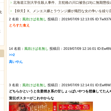
北海道江別大学生殺人事件、主犯格の川口被告(19)に無期懲役
こ
【仰天】X、メンエス嬢とラウンジ嬢が熾烈な女の争いを繰り広げ対戦
化
2 名前：
風吹けば名無し
投稿日：2019/07/09 12:13:05 ID:Tw937k
【急増】「外国人受け入れ反対」56.3％に わずか2年で20
とろすた食え

海外「日本人はなんて気高いんだ！」 英高級紙も驚愕した極
に
ぅ
ヒーローのサバイバルアクション Siege Survivors
14 名前：
風吹けば名無し
投稿日：2019/07/09 12:16:01 ID:Ewf8
>>2

高いやん

Powered by livedoor 相互RSS
3 名前：
風吹けば名無し
投稿日：2019/07/09 12:14:01 ID:Ewf8W
どちらかというと生姜焼き系の甘しょっぱいやつを想像してたんや