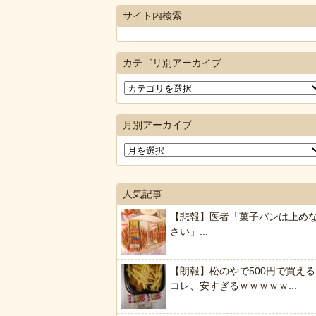
サイト内検索
カテゴリ別アーカイブ
月別アーカイブ
人気記事
【悲報】医者「菓子パンは止め
さい」...
【朗報】松のやで500円で買える
コレ、安すぎるｗｗｗｗｗ...