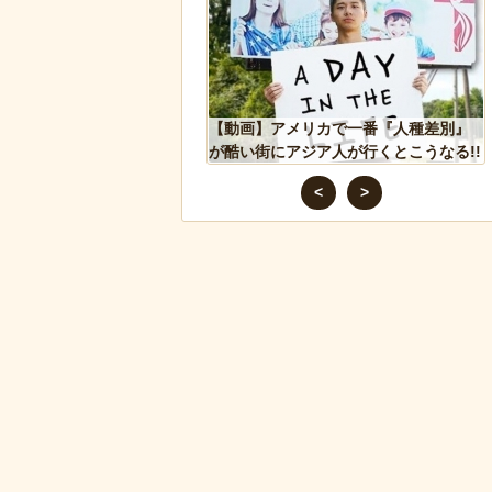
ドアに貼るとセールスを
【動画】アメリカで一番『人種差別』
 あまりに“諸刃の剣”なラ
が酷い街にアジア人が行くとこうなる!!
話題にｗ
<
>