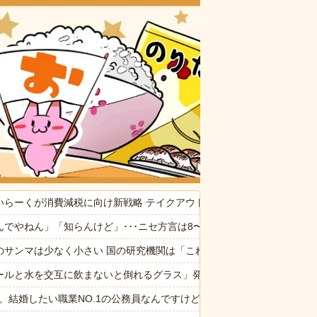
おいしいお
いらーくが消費減税に向け新戦略 テイクアウト商品は1%へ 店内飲食は1
供から「ガンの匂い」がし始めたので、夫経由で「ガンではないか」と伝
んでやねん」「知らんけど」･･･ニセ方言は8〜9割が関西弁 使う理由
観するトメに生活費をくれない夫…地獄の義実家をでて離婚しようとし
のサンマは少なく小さい 国の研究機関は「これまでになく厳しい年にな
なんでなん
ールと水を交互に飲まないと倒れるグラス」発売 適正飲酒を施す
存在を一度も報告してなかった
6私、結婚したい職業NO.1の公務員なんですけど、嫁が子供連れて家