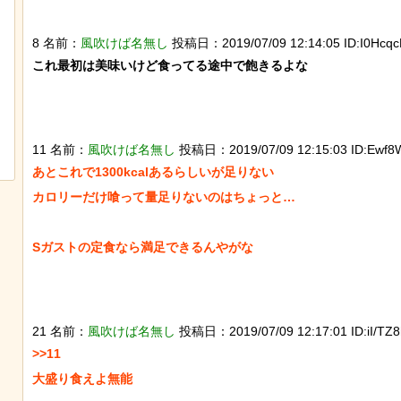
8 名前：
風吹けば名無し
投稿日：2019/07/09 12:14:05 ID:I0Hcqc
これ最初は美味いけど食ってる途中で飽きるよな

スナネコの珍しい生態が明らかに。行
動範囲が広く縄張り意識を持たないこ
とが判明
11 名前：
風吹けば名無し
投稿日：2019/07/09 12:15:03 ID:Ewf8
あとこれで1300kcalあるらしいが足りない

カロリーだけ喰って量足りないのはちょっと…

Sガストの定食なら満足できるんやがな

21 名前：
風吹けば名無し
投稿日：2019/07/09 12:17:01 ID:iI/TZ8
>>11

大盛り食えよ無能
