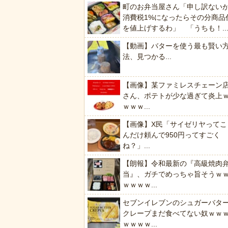
町のお弁当屋さん「申し訳ない
消費税1%になったらその分商品
を値上げするわ」 「うちも！..
【動画】バターを使う最も賢い
法、見つかる...
【画像】某ファミレスチェーン
さん、ポテトが少な過ぎて炎上
ｗｗｗ...
【画像】X民「サイゼリヤってこ
んだけ頼んで950円ってすごく
ね？」...
【朗報】令和最新の『高級焼肉
当』、ガチでめっちゃ旨そうｗ
ｗｗｗｗ...
セブンイレブンのシュガーバタ
クレープまだ食べてない奴ｗｗ
ｗｗｗｗ...