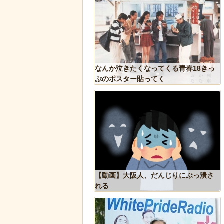
ズニー『リトル・マーメ
なんか泣きたくなってくる青春18きっ
のポスターがヤバイ！地
ぷのポスター貼ってく
たい
Tで「デーモン小暮」を調
【動画】大阪人、だんじりにぶっ潰さ
れる