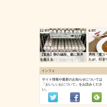
12 RT
6 RT
【緊急】卵の値段、遂に限界
男性「業ス
を超える
たが、行き
トルトカレ
いく…」
インフォ
サイト情報や最新のお知らせについては
「
おいしいおについて
」をお読みくださ
い。