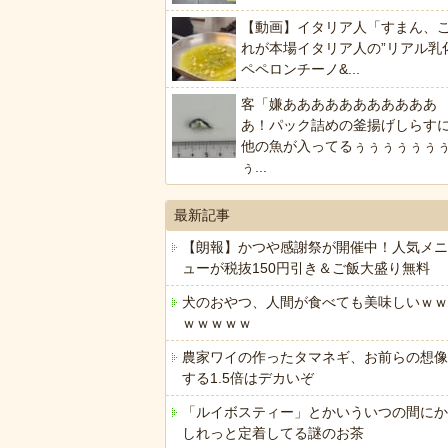
【動画】イタリア人「すまん、
れが本場イタリア人の”リアル乳
ペペロンチーノ&...
客「嫌あああああああああああ
あ！パック詰めの釜揚げしらす
他の魚が入ってるぅぅぅぅぅぅ
ぅ...
最新記事
【朗報】かつや感謝祭が開催中！人気メニ
ューが税抜150円引き＆ご飯大盛り無料
犬のおやつ、人間が食べても美味しいｗｗ
ｗｗｗｗｗ
農家ワイの作ったタマネギ、お前らの想像
する1.5倍はデカいぞ
「ルイボスティー」とかいういつの間にか
しれっと定着してる謎のお茶