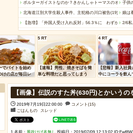
ポルターガイストなのか？きかんしゃトーマスのオモチャ
子供
北海道江別大学生殺人事件、主犯格の川口被告(19)に無期
娘は
【急増】「外国人受け入れ反対」56.3％に わずか2年で
2/
今週末、娘が遂に嫁に行く
元E
5 RT
4 RT
「ぞわっとした…」カルディで売っているコーヒーのパッケ
長友、
「アメリカのヤンキーがアジア人にケンカを売った結果ｗ
近所
「あなたはアメリカを愛していますか」「はい」トランプ
すま
ーでバイトを始め
【速報】男性、焼きそばを簡
【悲報】新入社員
ヒーローのサバイバルアクション Siege Survivors
電車
つけの店が毎日レ
単な料理だと思ってしまう
中にコーラを飲ん
ーを大量に買って
に怒られてしまう
【中国】パトカーの前で好演技www当たり屋やお煽り運転
【悲
【画像】伝説のすた丼(630円)とかいう
2019年7月19日22:00:00
コメント(15)
ごはんもの
スレッド
Powered by livedoor 相互RSS
Powere
1 名前：
風吹けば名無し
投稿日：2019/07/09 12:13:02 ID:Ewf8W