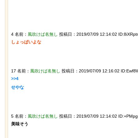
4 名前：
風吹けば名無し
投稿日：2019/07/09 12:14:02 ID:8iXRpt
しょっぱいよな

石を卵と思い込み温め続けていたハク
トウワシのオスに孤児のヒナが託さ
れ、お世話をするように【続編】
17 名前：
風吹けば名無し
投稿日：2019/07/09 12:16:02 ID:Ewf8
>>4

せやな

【ひでぶ】茨城県にあるパン屋で売っ
ている「アベシパン」のビジュアルが
5 名前：
風吹けば名無し
投稿日：2019/07/09 12:14:02 ID:+PMp
悪夢すぎるｗｗｗｗｗ
美味そう
