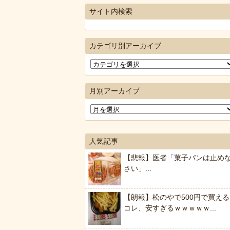
サイト内検索
カテゴリ別アーカイブ
月別アーカイブ
人気記事
【悲報】医者「菓子パンは止め
さい」...
【朗報】松のやで500円で買える
コレ、安すぎるｗｗｗｗｗ...