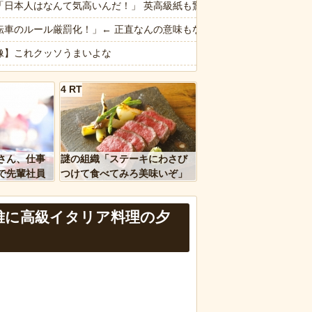
だった痕跡が残されていた
「日本人はなんて気高いんだ！」 英高級紙も驚愕した極限の中の日本人
転車のルール厳罰化！」← 正直なんの意味もなかった件ｗｗｗｗｗｗｗ
ウ」「バッファロー」「コーカサスオオカブト」
像】これクッソうまいよな
ージが“一瞬怖い”と話題にwwww
干しラーメン」ってガチで賛否両論だよな
4 RT
きた友人、その子どもが重度のアレルギー持ちだと判明した途端、過去
言わないけど冷やし中華って言うほどうまくないよね
「ガチでうまいラーメン」Tier表wwwwwww
ｗｗ」 ほか
像】カップラーメン食べるんだけどどれがいいかな！？w
さん、仕事
謎の組織「ステーキにわさび
、国防総省職員数千人をウソ発見器にかける方針
族館】水槽掃除中の飼育員、ジンベエザメからとんでもない“スキンシッ
で先輩社員
つけて食べてみろ美味いぞ」
ｗｗｗｗ
ワイ「んなわけないだろｗ」
なは職場のBBQなに持ってけば嬉しい？
雅に高級イタリア料理の夕
など盛りだくさん
報】味噌ラーメンで行列、出来ない
d by livedoor 相互RSS