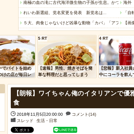
南極の血の滝に古代海洋微生物の子孫が生息。かつての海
海外
れいわ新選組、党名変更を発表 新党名は...
「自
５大、肉食じゃないけど凶暴な動物「カバ」「アフリカゾ
【画
「ぞわっとした…」カルディで売っているコーヒーのパッケ
「煮
5 RT
4 RT
軽度のアレルギーを「わがまま」と決めつけ嫌味を言って
誰も
賃上げしない企業 過去最多ペースで倒産へ
大阪の
「アメリカのヤンキーがアジア人にケンカを売った結果ｗ
【画
ーでバイトを始め
【速報】男性、焼きそばを簡
【悲報】新入社員
「あなたはアメリカを愛していますか」「はい」トランプ
【水
つけの店が毎日レ
単な料理だと思ってしまう
中にコーラを飲ん
ーを大量に買って
に怒られてしまう
ヒーローのサバイバルアクション Siege Survivors
みん
【朗報】ワイちゃん俺のイタリアンで優
【中国】パトカーの前で好演技www当たり屋やお煽り運転
【悲
食
2018年11月5日20:00:00
コメント(14)
スレッド
生活・日常
Powered by livedoor 相互RSS
Powere