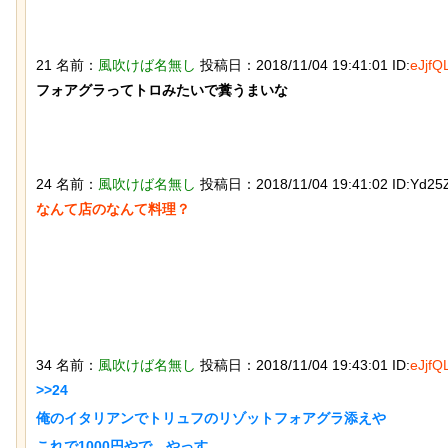
21 名前：
風吹けば名無し
投稿日：2018/11/04 19:41:01 ID:
eJjfQ
フォアグラってトロみたいで糞うまいな

チャットGPTで「デーモン小暮」を調
【画像】ディズニー『
べた結果
イド』実写版のポスタ
獄の黙示録みたい
24 名前：
風吹けば名無し
投稿日：2018/11/04 19:41:02 ID:Yd25Z
なんて店のなんて料理？

【ネタ】玄関ドアに貼るとセールスを
【動画】アメリカで一
撃退できる？ あまりに“諸刃の剣”なラ
が酷い街にアジア人が
イフハックが話題にｗ
34 名前：
風吹けば名無し
投稿日：2018/11/04 19:43:01 ID:
eJjfQ
>>24

俺のイタリアンでトリュフのリゾットフォアグラ添えや
