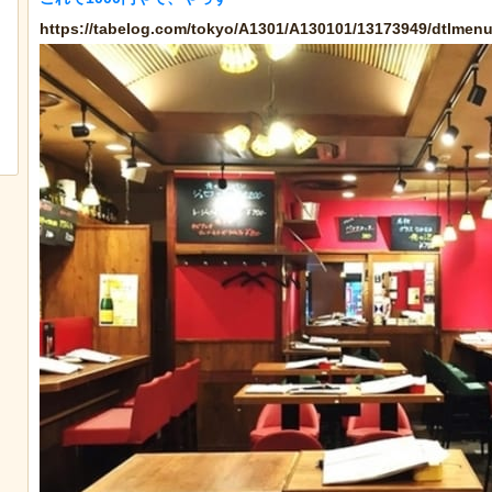
https://tabelog.com/tokyo/A1301/A130101/13173949/dtlmenu
【動画】大阪人、だんじりにぶっ潰さ
なんか泣きたくなって
れる
ぷのポスター貼ってく