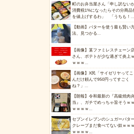
町のお弁当屋さん「申し訳ない
消費税1%になったらその分商品
を値上げするわ」 「うちも！..
【動画】バターを使う最も賢い
法、見つかる...
【画像】某ファミレスチェーン
さん、ポテトが少な過ぎて炎上
ｗｗｗ...
【画像】X民「サイゼリヤってこ
んだけ頼んで950円ってすごく
ね？」...
【朗報】令和最新の『高級焼肉
当』、ガチでめっちゃ旨そうｗ
ｗｗｗｗ...
セブンイレブンのシュガーバタ
クレープまだ食べてない奴ｗｗ
ｗｗｗｗ...