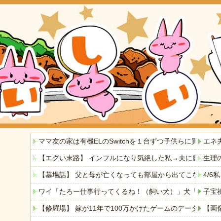
ママ友の家は有機ELのSwitchを１台ずつ子供らに買っ
エネ
【エグい末路】 インフルになり気絶した私→夫に顔をは
生理
【墓場話】 父と母が亡くなっても部屋から出てこない弟(
4/
ワイ「たろー仕事行ってくるね！（飼い犬）」犬「…？（
子宝
【修羅場】 嫁が11年で100万かけたゲームのデータを
【画