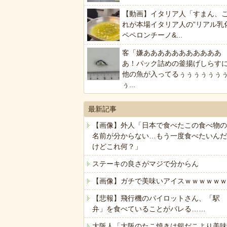
【動画】イタリア人「すまん、
れが本場イタリア人の”リアル乳
ペペロンチーノ&...
客「嫌あああああああああああ
あ！パック詰めの釜揚げしらす
他の魚が入ってるぅぅぅぅぅぅ
ぅ...
最新記事
【画像】外人「日本で食べたこの食べ物の
名前が分からない…もう一度食べたいんだ
けどこれ何？」
ステーキの良さがマジで分からん
【画像】ガチで美味いアイスｗｗｗｗｗｗ
【悲報】飛行機のパイロットさん、「駅
弁」を食べていることがバレる……
大阪人「大阪のたこ焼きは銀だこより美味