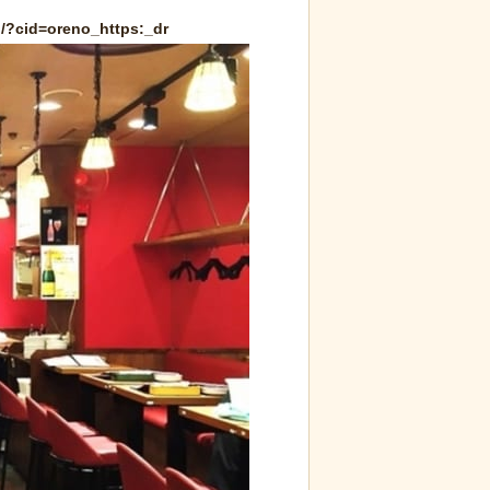
/?cid=oreno_https:_dr
くる青春18きっ