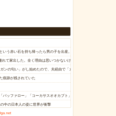
という赤い石を持ち帰ったら男の子を出産。しばらくしてお礼も兼ねて
子供連れて家出した。全く理由は思いつかないけど強いてあげるとすれば
ら「ガンの匂い」がし始めたので、夫経由で「ガンではないか」と伝えた
た痕跡が残されていた
「バッファロー」「コーカサスオオカブト」
限の中の日本人の姿に世界が衝撃
0ga.net
限の中の日本人の姿に世界が衝撃