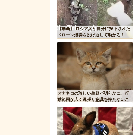
ロシア兵が自分に投下された
後ろ片足を失った象、保護区で義足を
弾を投げ返して助かる！！
作ってもらい歩けるように！
珍しい生態が明らかに。行
歴史的な木星系探査機打ち上げにナマ
く縄張り意識を持たないこ
ケモノが立ち会っていた件