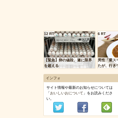
12 RT
6 RT
【緊急】卵の値段、遂に限界
男性「業ス
を超える
たが、行き
トルトカレ
いく…」
インフォ
サイト情報や最新のお知らせについては
「
おいしいおについて
」をお読みくださ
い。