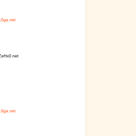
L0ga.net
リトル・マーメ
ーがヤバイ！地
eHx0.net
番『人種差別』
行くとこうなる!!
L0ga.net