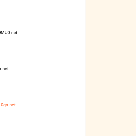
0MU0.net
.net
L0ga.net