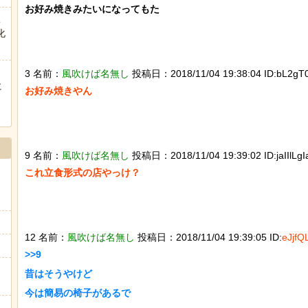
お好み焼きみたいになってもた

ヒーローのサバイバルアクション Siege Survivors
こ
化
3 名前：
風吹けば名無し
投稿日：2018/11/04 19:38:04 ID:bL2gT
に
お好み焼きやん

Powered by livedoor 相互RSS
ぅ
9 名前：
風吹けば名無し
投稿日：2018/11/04 19:39:02 ID:jaIIlLgIa
これ立食形式の店やっけ？

12 名前：
風吹けば名無し
投稿日：2018/11/04 19:39:05 ID:
eJjfQ
>>9

昔はそうやけど

今は簡易の椅子があるで
