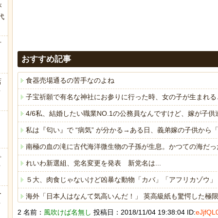
が
代
.
方
おすすめ記事
食器売場通るの苦手なのよね
店
ｗ
子宝祈願で有名な神社にお参りに行った時、女の子が生まれる
4/6私、結婚したい職業NO.1の公務員なんですけど、嫁が
私は『匂い』で “病気” が分かる→ある日、義弟嫁の子供か
南極の血の滝に古代海洋微生物の子孫が生息。かつての海だっ
弁
れいわ新選組、党名変更を発表 新党名は...
ｗ
５大、肉食じゃないけど凶暴な動物「カバ」「アフリカゾウ」
ー
海外「日本人はなんて気高いんだ！」 英高級紙も驚愕した極
ｗ
2 名前：
風吹けば名無し
投稿日：2018/11/04 19:38:04 ID:
eJjfQL
海外「日本人はなんて気高いんだ！」 英高級紙も驚愕した極