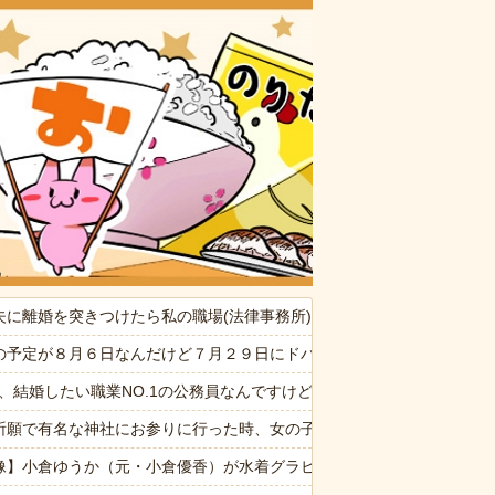
おいしいお
たの見て（カネモ…！）って思った
夫に離婚を突きつけたら私の職場(法律事務所)に乗り込んできた 堂々
たかれ「病気だからって甘えるな！旦那様の為に家事をしろ！」夫が無
の予定が８月６日なんだけど７月２９日にドバッと鮮血でたから生理か
30代)。問題は誰がこいつを引き取るか→結局遺産を全て弟に相続する
6私、結婚したい職業NO.1の公務員なんですけど、嫁が子供連れて家
ぷい」
祈願で有名な神社にお参りに行った時、女の子が生まれるという赤い石
消した８歳の息子。理由は嫁が叱った腹いせ→滅多に怒らない嫁が子供に
像】小倉ゆうか（元・小倉優香）が水着グラビア復帰ｗｗｗｗｗ