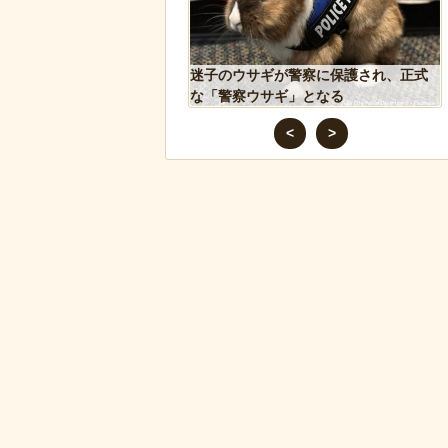
ギが警察に保護され、正式
岸田に投げられた物、発煙筒ではなく
サギ」となる
パイプ爆弾と判明
<
>