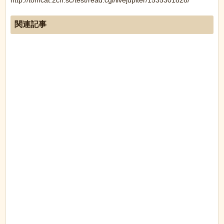
http://tomcat.2ch.sc/test/read.cgi/livejupiter/1535301828/
関連記事