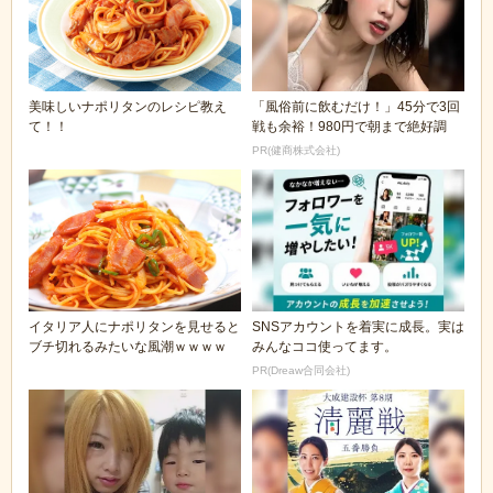
美味しいナポリタンのレシピ教え
「風俗前に飲むだけ！」45分で3回
て！！
戦も余裕！980円で朝まで絶好調
PR(健商株式会社)
イタリア人にナポリタンを見せると
SNSアカウントを着実に成長。実は
ブチ切れるみたいな風潮ｗｗｗｗ
みんなココ使ってます。
PR(Dreaw合同会社)