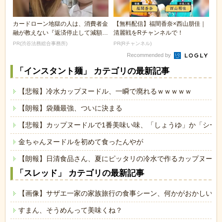
カードローン地獄の人は、消費者金
【無料配信】福間香奈×西山朋佳｜
融が教えない『返済停止して減額・
清麗戦をRチャンネルで！
免除する方法』で...
PR(渋谷法務総合事務所)
PR(Rチャンネル)
Recommended by
「インスタント麺」 カテゴリの最新記事
【悲報】冷水カップヌードル、一瞬で廃れるｗｗｗｗｗ
【朗報】袋麺最強、ついに決まる
【悲報】カップヌードルで1番美味い味、「しょうゆ」か「シー
金ちゃんヌードルを初めて食ったんやが
【朗報】日清食品さん、夏にピッタリの冷水で作るカップヌード
「スレッド」 カテゴリの最新記事
【画像】サザエ一家の家族旅行の食事シーン、何かがおかしいｗ
すまん、そうめんって美味くね？