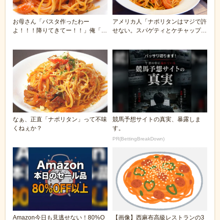
お母さん「パスタ作ったわー
アメリカ人「ナポリタンはマジで許
よ！！！降りてきてー！！」俺「わ
せない。スパゲティとケチャップな
ーい」ﾄﾞﾀﾄﾞﾀ
んてスパゲティに...
なぁ、正直「ナポリタン」って不味
競馬予想サイトの真実、暴露しま
くねぇか？
す。
PR(BettingBreakDown)
Amazon今日も見逃せない！80%O
【画像】西麻布高級レストランの3