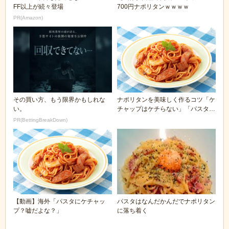
FF以上が続々登場
700円ナポリタンｗｗｗｗ
PR(Amazon)
その買い方、もう限界かもしれな
ナポリタンを美味しく作るコツ「ケ
い。
チャップはケチらない」「パスタは
規定時間の1.3...
PR(BettingBreakDown)
【動画】海外「パスタにケチャッ
パスタはなんだかんだでナポリタン
プ？嘘だよな？」
に落ち着く