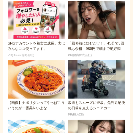
SNSアカウントを着実に成長。実は
「風俗前に飲むだけ！」45分で3回
みんなココ使ってます。
戦も余裕！980円で朝まで絶好調
PR(Dreaw合同会社)
PR(健商株式会社)
【画像】ナポリタンってやっぱこう
坂道もスムーズに登坂。免許返納後
いうのが一番美味いよな
の日常を支えるシニアカー
PR(BLAZE)