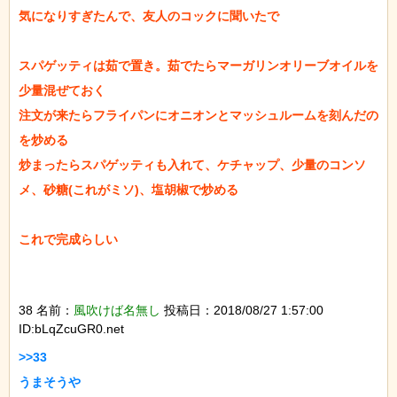
気になりすぎたんで、友人のコックに聞いたで

スパゲッティは茹で置き。茹でたらマーガリンオリーブオイルを
少量混ぜておく

注文が来たらフライパンにオニオンとマッシュルームを刻んだの
を炒める

炒まったらスパゲッティも入れて、ケチャップ、少量のコンソ
メ、砂糖(これがミソ)、塩胡椒で炒める

これで完成らしい

38 名前：
風吹けば名無し
投稿日：2018/08/27 1:57:00
ID:bLqZcuGR0.net
>>33

うまそうや
