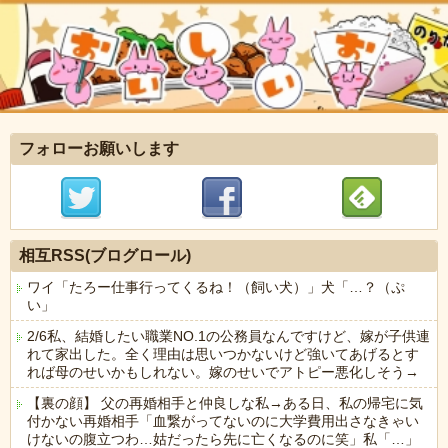
フォローお願いします
相互RSS(ブログロール)
ワイ「たろー仕事行ってくるね！（飼い犬）」犬「…？（ぷ
い」
2/6私、結婚したい職業NO.1の公務員なんですけど、嫁が子供連
れて家出した。全く理由は思いつかないけど強いてあげるとす
れば母のせいかもしれない。嫁のせいでアトピー悪化しそう→
【裏の顔】 父の再婚相手と仲良しな私→ある日、私の帰宅に気
付かない再婚相手「血繋がってないのに大学費用出さなきゃい
けないの腹立つわ…姑だったら先に亡くなるのに笑」私「…」