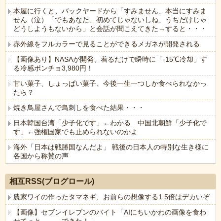
本屋に行くと、バックヤードから「すみません、本当にすみま
せん（泣）「でもあなた、初めてじゃないしね、うちだけじゃ
どうしようもないから」と会話が聞こえてきた→すると・・・
赤外線をフルカラーで見ることができるメガネが開発される
【画像あり】NASAが開発、着るだけで瞬時に「-15℃冷却」す
る冷感ポンチョ3,980円！
甘い菓子、しょっぱい菓子、今後一生一つしか食べられなかっ
たら？
焼き鳥屋さんで鳥刺しを食べた結果・・・
日本韓国台湾「少子化です」←わかる 中国北朝鮮「少子化で
す」←強権国家でも止められないのかよ
海外「日本は戦勝国なんだよ」 戦後の日本人の特別な生き様に
各国から称賛の声
Powered by livedoor 相互RSS
相互RSS(ブログロール)
農家ワイの作ったタマネギ、お前らの想像する1.5倍はデカいぞ
【画像】セブンイレブンのバイト「AIにちいかわの画像を食わ