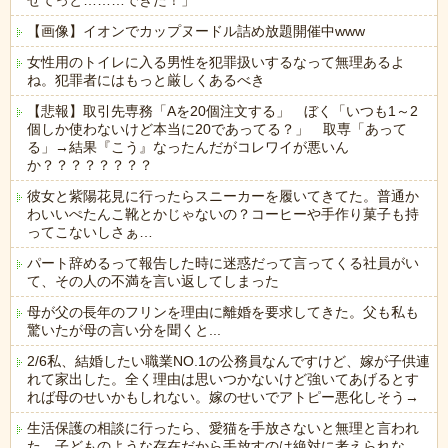
せてっと………できた！」
【画像】イオンでカップヌードル詰め放題開催中www
女性用のトイレに入る男性を犯罪扱いするなって無理あるよ
ね。犯罪者にはもっと厳しくあるべき
【悲報】取引先専務「Aを20個注文する」 ぼく「いつも1～2
個しか使わないけど本当に20であってる？」 取専「あって
る」→結果『こう』なったんだがコレワイが悪いん
か？？？？？？？？
彼女と紫陽花見に行ったらスニーカーを履いてきてた。普通か
わいいぺたんこ靴とかじゃないの？コーヒーや手作り菓子も持
ってこないしさぁ…
パート辞めるって報告した時に迷惑だって言ってくる社員がい
て、その人の不満を言い返してしまった
母が父の長年のフリンを理由に離婚を要求してきた。父も私も
驚いたが母の言い分を聞くと...
2/6私、結婚したい職業NO.1の公務員なんですけど、嫁が子供連
れて家出した。全く理由は思いつかないけど強いてあげるとす
れば母のせいかもしれない。嫁のせいでアトピー悪化しそう→
生活保護の相談に行ったら、愛猫を手放さないと無理と言われ
た。子どものような存在だから手放すのは絶対に考えられな