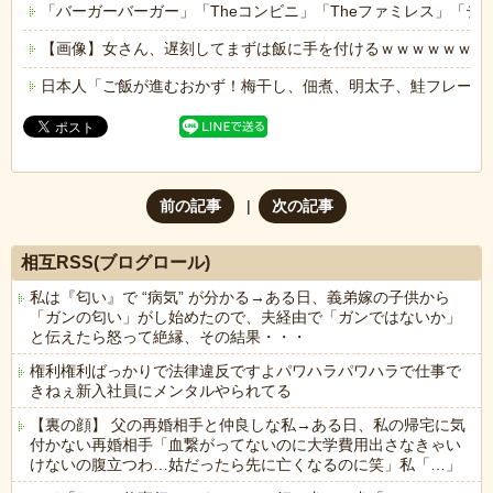
「バーガーバーガー」「Theコンビニ」「Theファミレス」「テ
【画像】女さん、遅刻してまずは飯に手を付けるｗｗｗｗｗｗ
日本人「ご飯が進むおかず！梅干し、佃煮、明太子、鮭フレーク
前の記事
次の記事
相互RSS(ブログロール)
私は『匂い』で “病気” が分かる→ある日、義弟嫁の子供から
「ガンの匂い」がし始めたので、夫経由で「ガンではないか」
と伝えたら怒って絶縁、その結果・・・
権利権利ばっかりで法律違反ですよパワハラパワハラで仕事で
きねぇ新入社員にメンタルやられてる
【裏の顔】 父の再婚相手と仲良しな私→ある日、私の帰宅に気
付かない再婚相手「血繋がってないのに大学費用出さなきゃい
けないの腹立つわ…姑だったら先に亡くなるのに笑」私「…」