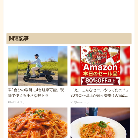
関連記事
車1台分の場所に4台駐車可能。現
「え、こんなセールやってたの？」
場で使える小さな軽トラ
80％OFF以上が続々登場！Amazon
の本気が...
PR(BLAZE)
PR(Amazon)