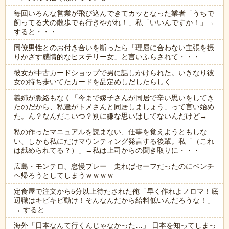
毎回いろんな営業が飛び込んできてカッとなった業者「うちで
飼ってる犬の散歩でも行きやがれ！」私「いいんですか！」→
すると・・・
同僚男性とのお付き合いを断ったら「理屈に合わない主張を振
りかざす感情的なヒステリー女」と言いふらされて・・・
彼女が中古カードショップで男に話しかけられた。いきなり彼
女の持ち歩いてたカードを品定めしだしたらしく…
義姉が脈絡もなく「今まで嫁子さんが同居で辛い思いをしてき
たのだから、私達がトメさんと同居しましょう」って言い始め
た。ん？なんだこいつ？別に嫌な思いはしてないんだけど→
私の作ったマニュアルを読まない、仕事を覚えようともしな
い、しかも私にだけマウンティング発言する後輩。私「（これ
は舐められてる？）」→私は上司からの聞き取りに・・・
広島・モンテロ、怠慢プレー 走ればセーフだったのにベンチ
へ帰ろうとしてしまうｗｗｗｗ
定食屋で注文から5分以上待たされた俺「早く作れよノロマ！底
辺職はキビキビ動け！そんなんだから給料低いんだろうな！」
→ すると…
海外「日本なんて行くんじゃなかった…」 日本を知ってしまっ