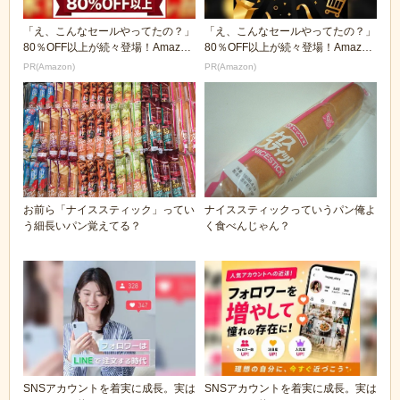
「え、こんなセールやってたの？」
「え、こんなセールやってたの？」
80％OFF以上が続々登場！Amazon
80％OFF以上が続々登場！Amazon
の本気が...
の本気が...
PR(Amazon)
PR(Amazon)
お前ら「ナイススティック」ってい
ナイススティックっていうパン俺よ
う細長いパン覚えてる？
く食べんじゃん？
SNSアカウントを着実に成長。実は
SNSアカウントを着実に成長。実は