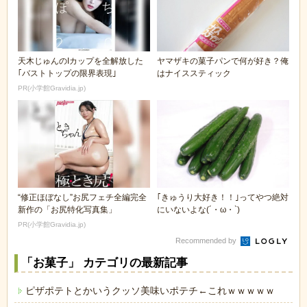
天木じゅんのIカップを全解放した
ヤマザキの菓子パンで何が好き？俺
｢バストトップの限界表現｣
はナイススティック
PR(小学館Gravidia.jp)
“修正ほぼなし”お尻フェチ全編完全
｢きゅうり大好き！！｣ってやつ絶対
新作の「お尻特化写真集」
にいないよな(´・ω・`)
PR(小学館Gravidia.jp)
Recommended by
「お菓子」 カテゴリの最新記事
ピザポテトとかいうクッソ美味いポテチ←これｗｗｗｗｗ