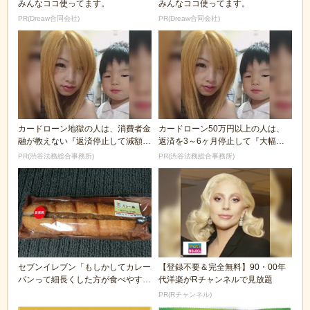
みんなココ使ってます。
みんなココ使ってます。
PR(Dreaw合同会社)
PR(Dreaw合同会社)
カードローン地獄の人は、消費者金
カードローン50万円以上の人は、
融が教えない『返済停止して減額・
返済を3～6ヶ月停止して『大幅に
免除する方法』で...
減額してから返済...
PR(渋谷法務総合事務所)
PR(渋谷法務総合事務所)
セブンイレブン「もしかしてカレー
【登録不要＆完全無料】90・00年
パンって細長くした方が食べやすい
代洋楽がRチャンネルで見放題
んちゃう？」
PR(Rチャンネル)