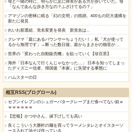
母と一緒の時に、明らかに足に障害がある方が歩いていた。母
「なんであんな歩き方なの？ふざけてるの？」
アマゾンの密林に眠る「幻の文明」の痕跡。400もの巨大遺構を
新たに発見
れいわ新選組、党名変更を発表 新党名は...
クレママ「庭にあるバウンサーちょうだい！」私「犬が使って
るから無理です」→断った数日後、庭からまさかの物音が…
世界の「変わった自動販売機」を貼っていく【珍百景】
海外「日本なんて行くんじゃなかった…」 日本を知ってしまっ
たディズニー信者、帰国後『本家』に失望する事態に
ハムスターの日
Powered by livedoor 相互RSS
相互RSS(ブログロール)
セブンイレブンのシュガーバタークレープまだ食べてない奴ｗ
ｗｗｗｗｗｗ
【悲報】かつやさん、値下げしても高い
良くこういう大勝軒の麺を買ってラーメンタレとオイスターソ
ース入れて油そば作っている