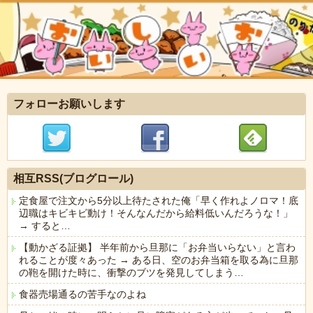
フォローお願いします
相互RSS(ブログロール)
定食屋で注文から5分以上待たされた俺「早く作れよノロマ！底
辺職はキビキビ動け！そんなんだから給料低いんだろうな！」
→ すると…
【動かざる証拠】 半年前から旦那に「お弁当いらない」と言わ
れることが度々あった → ある日、空のお弁当箱を取る為に旦那
の鞄を開けた時に、衝撃のブツを発見してしまう…
食器売場通るの苦手なのよね