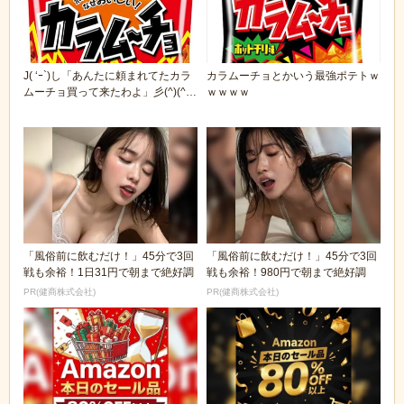
J( ‘ｰ`)し「あんたに頼まれてたカラ
カラムーチョとかいう最強ポテトｗ
ムーチョ買って来たわよ」彡(^)(^)
ｗｗｗｗ
「...
「風俗前に飲むだけ！」45分で3回
「風俗前に飲むだけ！」45分で3回
戦も余裕！1日31円で朝まで絶好調
戦も余裕！980円で朝まで絶好調
PR(健商株式会社)
PR(健商株式会社)