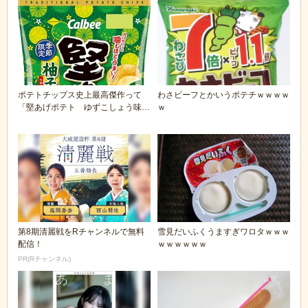
ポテトチップス史上最高傑作って
わさビーフとかいうポテチｗｗｗｗ
「堅あげポテト ゆずこしょう味」
ｗ
だよな
第8期清麗戦をRチャンネルで無料
雪見だいふくうますぎワロタｗｗｗ
配信！
ｗｗｗｗｗｗ
PR(Rチャンネル)