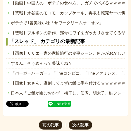
【動画】中国人の「ポテチの食べ方」、ガチでバズるｗｗｗｗｗ
【悲報】永谷園のモコモコカップケーキ、再販も転売ヤーの餌食
ポテチで1番美味い味「サワークリームオニオン」
【悲報】ブルボンの新作、露骨にワイをガッカリさせてくる🥺🌰
「スレッド」 カテゴリの最新記事
【画像】サザエ一家の家族旅行の食事シーン、何かがおかしいｗ
すまん、そうめんって美味くね？
「バーガーバーガー」「Theコンビニ」「Theファミレス」「テ
【画像】女さん、遅刻してまずは飯に手を付けるｗｗｗｗｗｗ
日本人「ご飯が進むおかず！梅干し、佃煮、明太子、鮭フレーク
前の記事
次の記事