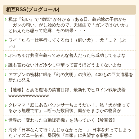
相互RSS(ブログロール)
私は『匂い』で “病気” が分かる→ある日、義弟嫁の子供から
「ガンの匂い」がし始めたので、夫経由で「ガンではないか」
と伝えたら怒って絶縁、その結果・・・
ワイ「たろー仕事行ってくるね！（飼い犬）」犬「…？（ぷ
い」
ぶっちゃけ共産主義ってみんな善人だったら成功してるよな
誰も言わないけど冷やし中華って言うほどうまくないよね
アマゾンの密林に眠る「幻の文明」の痕跡。400もの巨大遺構を
新たに発見
【速報】とある魔術の禁書目録、最新刊でヒロイン戦争決着
wwwwwwwwwwwww
クレママ「庭にあるバウンサーちょうだい！」私「犬が使って
るから無理です」→断った数日後、庭からまさかの物音が…
世界の「変わった自動販売機」を貼っていく【珍百景】
海外「日本なんて行くんじゃなかった…」 日本を知ってしまっ
たディズニー信者、帰国後『本家』に失望する事態に