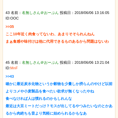
43 名前：
名無しさん＠おーぷん
投稿日：2018/06/06 13:16:05
ID:OOC
>>35

ここ10年近く肉食ってないわ、あまりそそられんねん

まぁ食感や味付けは他に代用できるものあるから問題はないわ

45 名前：
名無しさん＠おーぷん
投稿日：2018/06/06 13:21:04
ID:
MnF
>>43

確かに最近炭水化物というか穀物を少量しか摂らんのやけど以前
よりコメや小麦製品を食べたい欲求が無くなったやね

食べなければ人は慣れるのかもしれんな

最近は大豆ミートだっけ？モスが出してるやつみたいなのとかあ
るから肉絶ちも昔より気軽に始められるかもなあ
