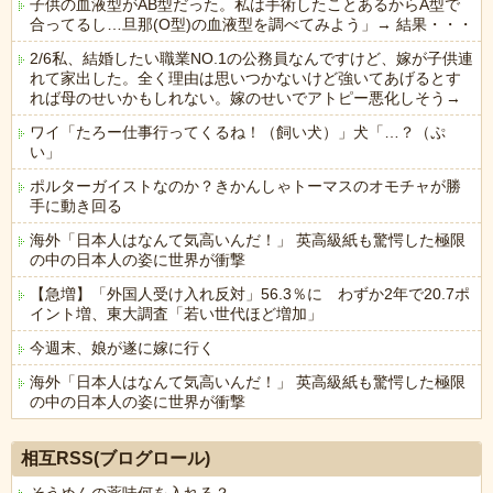
子供の血液型がAB型だった。私は手術したことあるからA型で
合ってるし…旦那(O型)の血液型を調べてみよう」→ 結果・・・
2/6私、結婚したい職業NO.1の公務員なんですけど、嫁が子供連
れて家出した。全く理由は思いつかないけど強いてあげるとす
れば母のせいかもしれない。嫁のせいでアトピー悪化しそう→
ワイ「たろー仕事行ってくるね！（飼い犬）」犬「…？（ぷ
い」
ポルターガイストなのか？きかんしゃトーマスのオモチャが勝
手に動き回る
海外「日本人はなんて気高いんだ！」 英高級紙も驚愕した極限
の中の日本人の姿に世界が衝撃
【急増】「外国人受け入れ反対」56.3％に わずか2年で20.7ポ
イント増、東大調査「若い世代ほど増加」
今週末、娘が遂に嫁に行く
海外「日本人はなんて気高いんだ！」 英高級紙も驚愕した極限
の中の日本人の姿に世界が衝撃
Powered by livedoor 相互RSS
相互RSS(ブログロール)