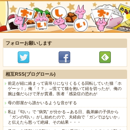
フォローお願いします
相互RSS(ブログロール)
前足が紐に絡まって宙吊りになりくるくる回転していた猫「ホ
ゲーッ！」俺「！？」→慌てて猫を抱いて紐を切ったが、俺の
腕は傷だらけで牙が貫通。医者「感染症の恐れが
母の部屋から誰かいるような音がする
私は『匂い』で “病気” が分かる→ある日、義弟嫁の子供から
「ガンの匂い」がし始めたので、夫経由で「ガンではないか」
と伝えたら怒って絶縁、その結果・・・