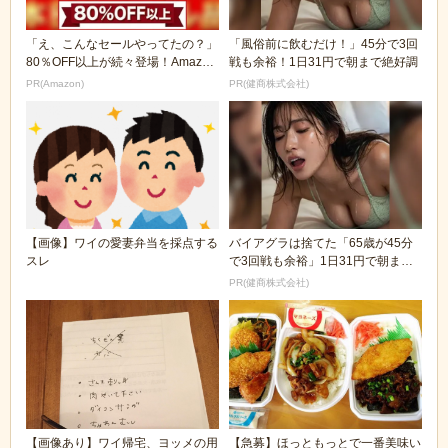
「え、こんなセールやってたの？」
「風俗前に飲むだけ！」45分で3回
80％OFF以上が続々登場！Amazon
戦も余裕！1日31円で朝まで絶好調
の本気が...
PR(Amazon)
PR(健商株式会社)
【画像】ワイの愛妻弁当を採点する
バイアグラは捨てた「65歳が45分
スレ
で3回戦も余裕」1日31円で朝まで
絶好調！
PR(健商株式会社)
【画像あり】ワイ帰宅、ヨッメの用
【急募】ほっともっとで一番美味い