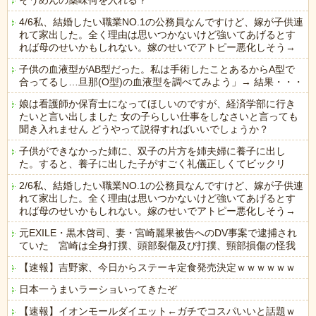
そうめんの薬味何を入れる？
4/6私、結婚したい職業NO.1の公務員なんですけど、嫁が子供連
れて家出した。全く理由は思いつかないけど強いてあげるとす
れば母のせいかもしれない。嫁のせいでアトピー悪化しそう→
子供の血液型がAB型だった。私は手術したことあるからA型で
合ってるし…旦那(O型)の血液型を調べてみよう」→ 結果・・・
娘は看護師か保育士になってほしいのですが、経済学部に行き
たいと言い出しました 女の子らしい仕事をしなさいと言っても
聞き入れません どうやって説得すればいいでしょうか？
子供ができなかった姉に、双子の片方を姉夫婦に養子に出し
た。すると、養子に出した子がすごく礼儀正しくてビックリ
2/6私、結婚したい職業NO.1の公務員なんですけど、嫁が子供連
れて家出した。全く理由は思いつかないけど強いてあげるとす
れば母のせいかもしれない。嫁のせいでアトピー悪化しそう→
元EXILE・黒木啓司、妻・宮崎麗果被告へのDV事案で逮捕され
ていた 宮崎は全身打撲、頭部裂傷及び打撲、頸部損傷の怪我
【速報】吉野家、今日からステーキ定食発売決定ｗｗｗｗｗｗ
日本一うまいラーショいってきたぞ
【速報】イオンモールダイエット←ガチでコスパいいと話題ｗ