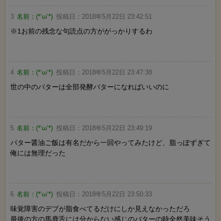
3
名前：
(*‘ω‘*)
投稿日：
2018年5月22日 23:42:51
※1お前の残念な句読点の方ががっかりするわ
4
名前：
(*‘ω‘*)
投稿日：
2018年5月22日 23:47:38
世の中のバターは全部発酵バターになればいいのに
5
名前：
(*‘ω‘*)
投稿日：
2018年5月22日 23:49:19
バター醤油ご飯は有名だから一回やってみたけど、脂っぽずぎて
俺には無理だった
6
名前：
(*‘ω‘*)
投稿日：
2018年5月22日 23:50:33
味覚障害のデブが脂食べてるだけにしか見えなかっただろ
最後の方の馬鹿舌には分からない感じのバターの時全然美味そう