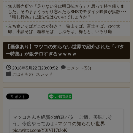
無人販売所で「足りない分は明日払おう」と思って持ち帰りま
した。そのままうっかり忘れたらSNSでモザイク映像が拡散･･･
「晒し行為」に違法性はないのでしょうか？
立ち食いそばどこのが好き？ 狭山そば、富士そば、ゆで太
郎、小諸そば、箱根そば、しぶそば、梅もと、いろり庵
Powered by livedoor 相互RSS
【画像あり】マツコの知らない世界で紹介された「バタ
ー特集」が飯テロすぎるｗｗｗｗ
2018年5月22日23:00:52
コメント(53)
ごはんもの
スレッド
マツコさんも絶賛の納豆バターご飯、美味しそ
う。今度やってみよ
#マツコの知らない世界
pic.twitter.com/Y3iVH7t3oK