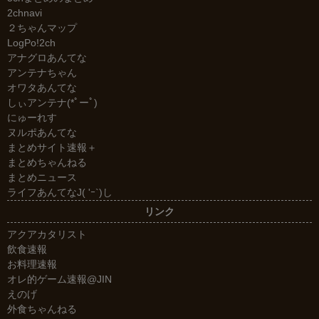
2chnavi
２ちゃんマップ
LogPo!2ch
アナグロあんてな
アンテナちゃん
オワタあんてな
しぃアンテナ(*ﾟーﾟ)
にゅーれす
ヌルポあんてな
まとめサイト速報＋
まとめちゃんねる
まとめニュース
ライフあんてなJ( 'ｰ`)し
リンク
アクアカタリスト
飲食速報
お料理速報
オレ的ゲーム速報@JIN
えのげ
外食ちゃんねる