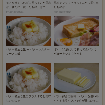
モノが捨てられずに困っていた里歩
団地でフリマ？行ってみたら掘り出
が、新たに「買ったもの」は？
しものが…
PR(UR都市機構)
PR(UR都市機構)
バター醤油ご飯 vs バターウスター
ぼく、16歳にして初めて食パンに
ソースご飯
バターをつけてたべる
バター醤油ご飯にプラスすると美味
バター好きに朗報 バターを使いや
しいものｗ
すくするライフハックが見つかった
ぞ