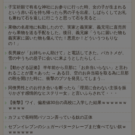
子宝祈願で有名な神社にお参りに行った時、女の子が生まれる
という赤い石を持ち帰ったら男の子を出産。しばらくしてお礼
も兼ねて石を返しに行こうと思って石を見ると…
果物の名産地に転勤したので、実家と義実家、義兄宅に直売所
から果物を送る手配をした。後日、義兄嫁「うちに届いた物も
義実家に届いた物も傷んでた！悪意か！どういうつもりな
の！」
長男嫁が「お姉ちゃん助けて」と電話してきた。バカトメが、
雪の中うちの息子に会いに来ようとしたらしく...
【動かざる証拠】 半年前から旦那に「お弁当いらない」と言わ
れることが度々あった → ある日、空のお弁当箱を取る為に旦那
の鞄を開けた時に、衝撃のブツを発見してしまう…
同僚男性とのお付き合いを断ったら「理屈に合わない主張を振
りかざす感情的なヒステリー女」と言いふらされて・・・
【衝撃】ワイ、偏差値30台の高校に入学した結果ｗｗｗｗｗｗ
ｗｗｗｗ
カフェで長時間パソコン弄っている奴の正体
セブンイレブンのシュガーバタークレープまだ食べてない奴ｗ
ｗｗｗｗｗｗ