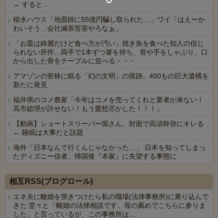
→ すると…
積水ハウス「地面師に55億円騙し取られた…」ワイ「はえーか
わいそう…会社滅茶苦茶やろなぁ」
「お皿は綺麗だけど食べ方が汚い」焼き魚を食べた知人の信じ
られない所作…両手で1本ずつ箸を持ち、骨や手をしゃぶり、口
から出した骨をテーブルに並べる・・・
アマゾンの密林に眠る「幻の文明」の痕跡。400もの巨大遺構を
新たに発見
福井県のコメ農家「今年はコメを売ってくれと業者が来ない！
高市総理が許せない！もう愛想尽かした！！！」
【動画】ショートスリーパー堀さん、対面で高須幹弥にキレる
← 睡眠は大事だと話題
海外「日本なんて行くんじゃなかった…」 日本を知ってしまっ
たディズニー信者、帰国後『本家』に失望する事態に
Powered by livedoor 相互RSS
相互RSS(ブログロール)
エネ夫に離婚を突きつけたら私の職場(法律事務所)に乗り込んで
きた 堂々と「離婚の法律相談です。母の薦めでこちらに参りま
した」と言っているが、この事務所は…