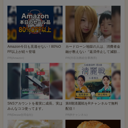
Amazon今日も見逃せない！80%O
カードローン地獄の人は、消費者金
FF以上が続々登場
融が教えない『返済停止して減額・
免除する方法』で...
PR(Amazon)
PR(渋谷法務総合事務所)
SNSアカウントを着実に成長。実は
第8期清麗戦をRチャンネルで無料
みんなココ使ってます。
配信！
PR(Dreaw合同会社)
PR(Rチャンネル)