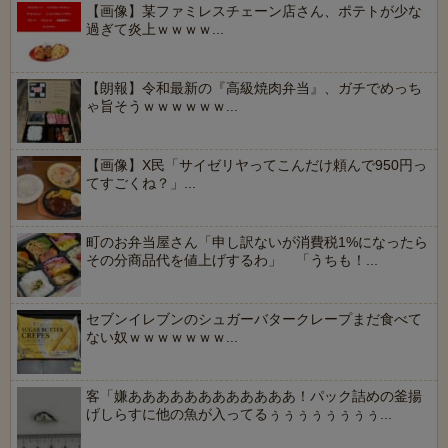
【画像】某ファミレスチェーン店さん、ポテトが少な
過ぎて炎上ｗｗｗｗ...
【朗報】令和最新の『高級焼肉弁当』、ガチでめっち
ゃ旨そうｗｗｗｗｗｗ...
【画像】X民「サイゼリヤってこんだけ頼んで950円っ
てすごくね？」...
町のお弁当屋さん「申し訳ないが消費税1%になったら
その分商品代を値上げするわ」 「うちも！...
セブンイレブンのシュガーバタークレープまだ食べて
ない奴ｗｗｗｗｗｗｗ...
客「嫌ああああああああああああ！パック詰めの釜揚
げしらすに他の魚が入ってるぅぅぅぅぅぅぅぅ...