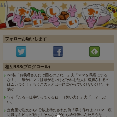
フォローお願いします
相互RSS(ブログロール)
2/2私「お義母さんには困るのよね…」夫「ママを馬鹿にする
な！」「確かにママは頭が悪いけどそれを他人に指摘されるの
はムカつく！」もうこの人とは一緒にやっていけないけど、子
供が
ワイ「たろー仕事行ってくるね！（飼い犬）」犬「…？（ぷ
い」
定食屋で注文から5分以上待たされた俺「早く作れよノロマ！底
辺職はキビキビ動け！そんなんだから給料低いんだろうな！」