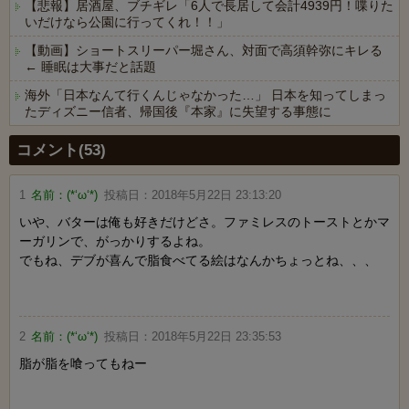
【悲報】居酒屋、ブチギレ「6人で長居して会計4939円！喋りた
いだけなら公園に行ってくれ！！」
【動画】ショートスリーパー堀さん、対面で高須幹弥にキレる
← 睡眠は大事だと話題
海外「日本なんて行くんじゃなかった…」 日本を知ってしまっ
たディズニー信者、帰国後『本家』に失望する事態に
Powered by livedoor 相互RSS
コメント(53)
1
名前：
(*‘ω‘*)
投稿日：
2018年5月22日 23:13:20
いや、バターは俺も好きだけどさ。ファミレスのトーストとかマ
ーガリンで、がっかりするよね。
でもね、デブが喜んで脂食べてる絵はなんかちょっとね、、、
2
名前：
(*‘ω‘*)
投稿日：
2018年5月22日 23:35:53
脂が脂を喰ってもねー