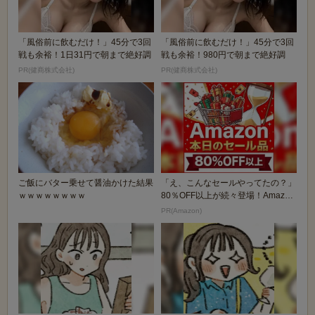
「風俗前に飲むだけ！」45分で3回
「風俗前に飲むだけ！」45分で3回
戦も余裕！1日31円で朝まで絶好調
戦も余裕！980円で朝まで絶好調
PR(健商株式会社)
PR(健商株式会社)
ご飯にバター乗せて醤油かけた結果
「え、こんなセールやってたの？」
ｗｗｗｗｗｗｗｗ
80％OFF以上が続々登場！Amazon
の本気が...
PR(Amazon)