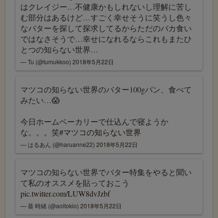
はクレイジー…不健康かもしれないし理解に苦し
む部分はあるけど…すごく幸せそうに笑うし色々
なバターを探して探求してるからただのバカ食い
ではなさそうで…幸せになれるならこれもまたひ
とつの知らない世界…
— Tu (@tumukkoo)
2018年5月22日
マツコの知らない世界のバター100gパン、食べて
みたい…😱
今日ホームベーカリーで仕込んで寝ようか
な。。。笑
#マツコの知らない世界
— はるあん (@haruanne22)
2018年5月22日
マツコの知らない世界でバター特集をやると聞い
て私のオススメを貼っておこう
pic.twitter.com/LUW8dvJzbf
— 葵 時緒 (@aoitokio)
2018年5月22日