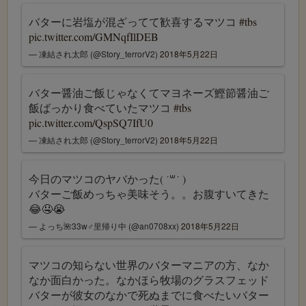
バターに岩塩が混ざってて歓喜するマツコ
#tbs
pic.twitter.com/GMNqfIlDEB
— 凍結され太郎 (@Story_terrorV2)
2018年5月22日
バター醤油ご飯じゃなくてマヨネーズ鰹節醤油ご
飯ばっかり食べていたマツコ
#tbs
pic.twitter.com/QspSQ7IfU0
— 凍結され太郎 (@Story_terrorV2)
2018年5月22日
今日のマツコのヤバかった( ˙꒳​˙ )
バターご飯めっちゃ美味そう。。お腹すいてきた
😂🤤😭
— よっち🌺33w♂里帰り中 (@an0708xx)
2018年5月22日
マツコの知らない世界のバターマニアの方、なか
なか面白かった。なかほら牧場のグラスフェッド
バターが彼女のなかで死ぬまでに食べたいバター