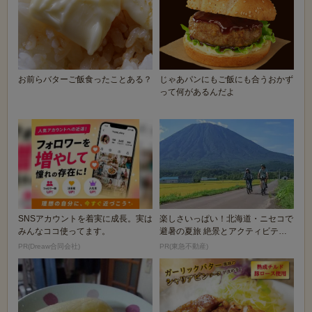
お前らバターご飯食ったことある？
じゃあパンにもご飯にも合うおかず
って何があるんだよ
SNSアカウントを着実に成長。実は
楽しさいっぱい！北海道・ニセコで
みんなココ使ってます。
避暑の夏旅 絶景とアクティビティ
が揃う「ニセコ東...
PR(Dreaw合同会社)
PR(東急不動産)