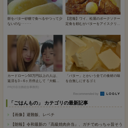
餅をバター砂糖で食べるやつって少
【悲報】ワイ、松屋のポークソテー
ないのな･･････
定食を頼むがバターをアイスクリー
ムと間違え無事死...
カードローン50万円以上の人は、
「バター」とかいう全ての食材の味
返済を3～6ヶ月停止して『大幅に
を台無しにするゴミ
減額してから返済...
PR(渋谷法務総合事務所)
Recommended by
「ごはんもの」 カテゴリの最新記事
【画像】避難飯、レベチ
【朗報】令和最新の『高級焼肉弁当』、ガチでめっちゃ旨そうｗ