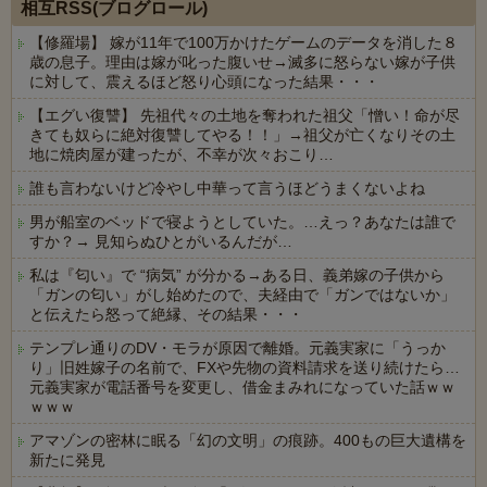
相互RSS(ブログロール)
【修羅場】 嫁が11年で100万かけたゲームのデータを消した８
歳の息子。理由は嫁が叱った腹いせ→滅多に怒らない嫁が子供
に対して、震えるほど怒り心頭になった結果・・・
【エグい復讐】 先祖代々の土地を奪われた祖父「憎い！命が尽
きても奴らに絶対復讐してやる！！」→祖父が亡くなりその土
地に焼肉屋が建ったが、不幸が次々おこり…
誰も言わないけど冷やし中華って言うほどうまくないよね
男が船室のベッドで寝ようとしていた。…えっ？あなたは誰で
すか？→ 見知らぬひとがいるんだが…
私は『匂い』で “病気” が分かる→ある日、義弟嫁の子供から
「ガンの匂い」がし始めたので、夫経由で「ガンではないか」
と伝えたら怒って絶縁、その結果・・・
テンプレ通りのDV・モラが原因で離婚。元義実家に「うっか
り」旧姓嫁子の名前で、FXや先物の資料請求を送り続けたら…
元義実家が電話番号を変更し、借金まみれになっていた話ｗｗ
ｗｗｗ
アマゾンの密林に眠る「幻の文明」の痕跡。400もの巨大遺構を
新たに発見