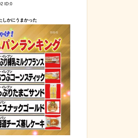
2 ID:0
る青春18きっ
「マンデラ効果」という集団的な事実
歴史的
と異なる思い込み、ガチで怖過ぎるｗ
ケモノ
ｗｗｗｗｗｗｗｗｗｗｗ
るパン屋で売っ
迷子のウサギが警察に保護され、正式
【画像
のビジュアルが
な「警察ウサギ」となる
イド』
獄の黙