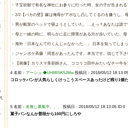
方
子宝祈願で有名な神社にお参りに行った時、女の子が生まれる
2/2【バカの壁】嫁は俺母がアポなし凸してくるのを嫌うし
男が船室のベッドで寝ようとしていた。…えっ？あなたは誰で
店
ｗ
母と一緒の時に、明らかに足に障害がある方が歩いていた。母
海外「日本なんて行くんじゃなかった…」 日本を知ってしま
弁
ジャンポケ斉藤「同意があったんです。本当です。信じて下さ
ｗ
【画像】カリスマ美容師さん、ココリコ田中みたいなチー牛を大変身させ
4 名前：
アーシュ ◆UH8RSKSJMw
投稿日：2018/05/12 18:13:05
海外「日本なんて行くんじゃなかった…」 日本を知ってしま
コロッケパンが人気らしくけっこうスペースあったけど残り1個だ
ヒーローのサバイバルアクション Siege Survivors
が
代
.
5 名前：
名無し募集中。。。
投稿日：2018/05/12 18:13:05 ID:0
ー
菓子パンなんか普段から100円にしろや

Powered by livedoor 相互RSS
ｗ