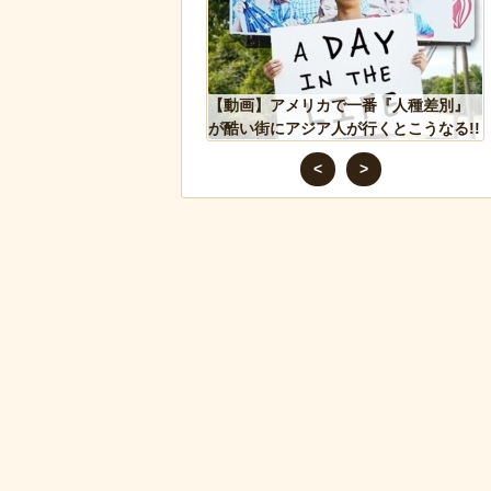
った象、保護区で義足を
【動画】アメリカで一番『人種差別』
歩けるように！
が酷い街にアジア人が行くとこうなる!!
<
>