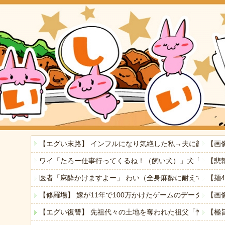
【エグい末路】 インフルになり気絶した私→夫に顔をは
【画
ワイ「たろー仕事行ってくるね！（飼い犬）」犬「…？（
【悲
医者「麻酔かけますよー」 わい（全身麻酔に耐えて見せ
【麺4
【修羅場】 嫁が11年で100万かけたゲームのデータを
【画
【エグい復讐】 先祖代々の土地を奪われた祖父「憎い！
【極