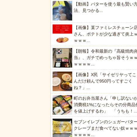
【動画】バターを使う最も賢い
法、見つかる...
【画像】某ファミレスチェーン
さん、ポテトが少な過ぎて炎上
ｗｗｗ...
【朗報】令和最新の『高級焼肉
当』、ガチでめっちゃ旨そうｗ
ｗｗｗｗ...
【画像】X民「サイゼリヤってこ
んだけ頼んで950円ってすごく
ね？」...
町のお弁当屋さん「申し訳ない
消費税1%になったらその分商品
を値上げするわ」 「うちも！..
セブンイレブンのシュガーバタ
クレープまだ食べてない奴ｗｗ
ｗｗｗｗ...