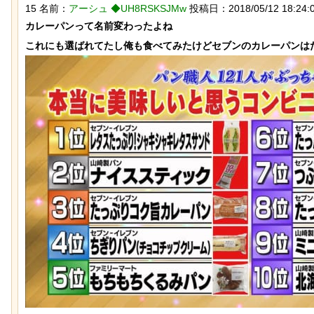
15 名前：
アーシュ ◆UH8RSKSJMw
投稿日：2018/05/12 18:24:0
カレーパンって名前変わったよね

【動画】大阪人、だんじりにぶっ潰さ
なんか泣きたくなってく
れる
ぷのポスター貼ってく
【ネタ】玄関ドアに貼るとセールスを
【ひでぶ】茨城県にあ
撃退できる？ あまりに“諸刃の剣”なラ
ている「アベシパン」
イフハックが話題にｗ
悪夢すぎるｗｗｗｗｗ