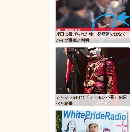
系探査機打ち上げにナマ
岸田に投げられた物、発煙筒ではなく
会っていた件
パイプ爆弾と判明
ズニー『リトル・マーメ
チャットGPTで「デーモン小暮」を調
のポスターがヤバイ！地
べた結果
たい