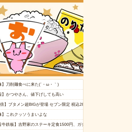
おいしいお
たかれ「病気だからって甘えるな！旦那様の為に家事をしろ！」夫が無
像】刀削麺食べに来た(´・ω・｀)
ぷい」
報】かつやさん、値下げしても高い
る！うおおおおおお！！！！）
倍】ブタメン超BIGが登場 セブン限定 税込289.44円
消した８歳の息子。理由は嫁が叱った腹いせ→滅多に怒らない嫁が子供に
像】これクッソうまいよな
命が尽きても奴らに絶対復讐してやる！！」→祖父が亡くなりその土地
旨牛鉄板】吉野家のステーキ定食1500円、ガチで美味そうｗｗｗ