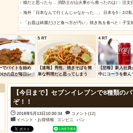
猫だと思ったら… 消防士が山火事から救ったのはボブキ
注文
海外「日本なんて行くんじゃなかった…」 日本を知って
2/
「お皿は綺麗だけど食べ方が汚い」焼き魚を食べた知人の
子宝
ジャンポケ斉藤「同意があったんです。本当です。信じて
果物
5 RT
4 RT
【自動車保険】任意保険に加入しない層の考え方「金無き
【衝
「これで11万取られたの!?」あるX民が玄関ドアノブの修
【画像
「アメリカのヤンキーがアジア人にケンカを売った結果ｗ
【悲
ーでバイトを始め
【速報】男性、焼きそばを簡
【悲報】新入社員
「あなたはアメリカを愛していますか」「はい」トランプ
バイ
つけの店が毎日レ
単な料理だと思ってしまう
中にコーラを飲ん
ーを大量に買って
に怒られてしまう
ヒーローのサバイバルアクション Siege Survivors
【朗
【今日まで】セブンイレブンで8種類のパ
【中国】パトカーの前で好演技www当たり屋やお煽り運転
【悲
ぞ！！
2018年5月13日10:00:34
コメント(12)
イベント・お得情報
コンビニ
パン
Powered by livedoor 相互RSS
Powere