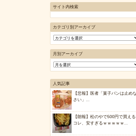
サイト内検索
カテゴリ別アーカイブ
月別アーカイブ
人気記事
【悲報】医者「菓子パンは止め
さい」...
【朗報】松のやで500円で買える
コレ、安すぎるｗｗｗｗｗ...