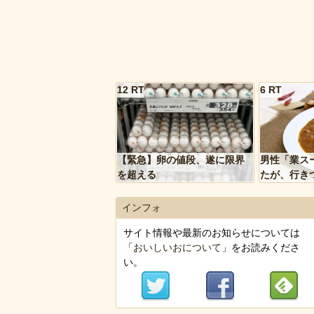
12 RT
6 RT
【緊急】卵の値段、遂に限界
男性「業ス
を超える
たが、行き
トルトカレ
いく…」
インフォ
サイト情報や最新のお知らせについては
「
おいしいおについて
」をお読みくださ
い。