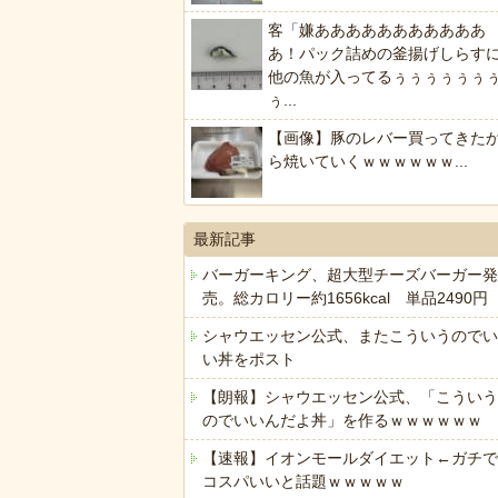
客「嫌あああああああああああ
あ！パック詰めの釜揚げしらす
他の魚が入ってるぅぅぅぅぅぅ
ぅ...
【画像】豚のレバー買ってきた
ら焼いていくｗｗｗｗｗｗ...
最新記事
バーガーキング、超大型チーズバーガー発
売。総カロリー約1656kcal 単品2490円
シャウエッセン公式、またこういうのでい
い丼をポスト
【朗報】シャウエッセン公式、「こういう
のでいいんだよ丼」を作るｗｗｗｗｗｗ
【速報】イオンモールダイエット←ガチで
コスパいいと話題ｗｗｗｗｗ