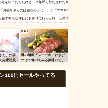
ャットの赤ちゃん！
住宅を建てたんだけど、２年近く待たされた挙げ句、追加費用1400万
しまったディズニー信者、帰国後『本家』に失望する事態に
2私「お義母さんには困るのよね…」夫「ママを馬鹿にするな！」「確か
信じられない所作…両手で1本ずつ箸を持ち、骨や手をしゃぶり、口か
祈願で有名な神社にお参りに行った時、女の子が生まれるという赤い石
下さい」 ←何でこの主張が通らないの？
の名産地に転勤したので、実家と義実家、義兄宅に直売所から果物を送
4 RT
ゃ払わなくてすむので入り損」
撃】ワイ、偏差値30台の高校に入学した結果ｗｗｗｗｗｗｗｗｗｗ
理を頼んだら…とんでもない事になった😱
】カリスマ美容師さん、ココリコ田中みたいなチー牛を大変身させた結果がこちらw
ｗｗ」 ほか
報】ブルボンの新作、露骨にワイをガッカリさせてくる🥺🌰
さん、仕事
謎の組織「ステーキにわさび
、国防総省職員数千人をウソ発見器にかける方針
ク乗りワイ、バイク降りる事を決意する
で先輩社員
つけて食べてみろ美味いぞ」
ｗｗｗｗ
ワイ「んなわけないだろｗ」
報】月曜から東日本をガツンと冷やしてくれる「オホーツク海高気圧」
ン100円セールやってる
など盛りだくさん
報】味噌ラーメンで行列、出来ない
d by livedoor 相互RSS