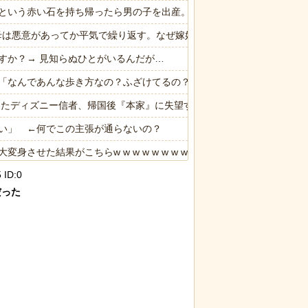
という赤い石を持ち帰ったら男の子を出産。しばらくしてお礼も兼ねて
、母は悪意があってか平気で繰り返す。なぜ嫁姑は仲良くできないんだ？
すか？→ 見知らぬひとがいるんだが…
「なんであんな歩き方なの？ふざけてるの？」
ったディズニー信者、帰国後『本家』に失望する事態に
い」 ←何でこの主張が通らないの？
た結果がこちらw w w w w w w w w w w
 ID:0
ったディズニー信者、帰国後『本家』に失望する事態に
った
