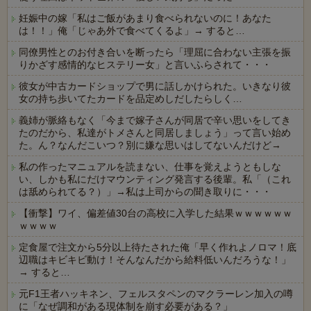
妊娠中の嫁「私はご飯があまり食べられないのに！あなた
は！！」俺「じゃあ外で食べてくるよ」→ すると…
同僚男性とのお付き合いを断ったら「理屈に合わない主張を振
りかざす感情的なヒステリー女」と言いふらされて・・・
彼女が中古カードショップで男に話しかけられた。いきなり彼
女の持ち歩いてたカードを品定めしだしたらしく…
義姉が脈絡もなく「今まで嫁子さんが同居で辛い思いをしてき
たのだから、私達がトメさんと同居しましょう」って言い始め
た。ん？なんだこいつ？別に嫌な思いはしてないんだけど→
私の作ったマニュアルを読まない、仕事を覚えようともしな
い、しかも私にだけマウンティング発言する後輩。私「（これ
は舐められてる？）」→私は上司からの聞き取りに・・・
【衝撃】ワイ、偏差値30台の高校に入学した結果ｗｗｗｗｗｗ
ｗｗｗｗ
定食屋で注文から5分以上待たされた俺「早く作れよノロマ！底
辺職はキビキビ動け！そんなんだから給料低いんだろうな！」
→ すると…
元F1王者ハッキネン、フェルスタペンのマクラーレン加入の噂
に「なぜ調和がある現体制を崩す必要がある？」