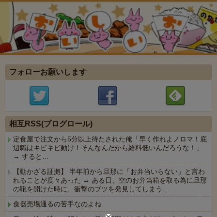
フォローお願いします
相互RSS(ブログロール)
定食屋で注文から5分以上待たされた俺「早く作れよノロマ！底
辺職はキビキビ動け！そんなんだから給料低いんだろうな！」
→ すると…
【動かざる証拠】 半年前から旦那に「お弁当いらない」と言わ
れることが度々あった → ある日、空のお弁当箱を取る為に旦那
の鞄を開けた時に、衝撃のブツを発見してしまう…
食器売場通るの苦手なのよね