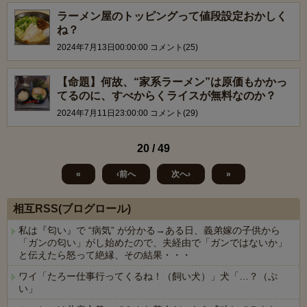
ラーメン屋のトッピングって値段設定おかしく
ね？
2024年7月13日00:00:00 コメント(25)
【命題】何故、“家系ラーメン”は原価もかかっ
てるのに、すべからくライスが無料なのか？
2024年7月11日23:00:00 コメント(29)
20 / 49
«
‹前へ
次へ›
»
相互RSS(ブログロール)
私は『匂い』で “病気” が分かる→ある日、義弟嫁の子供から
「ガンの匂い」がし始めたので、夫経由で「ガンではないか」
と伝えたら怒って絶縁、その結果・・・
ワイ「たろー仕事行ってくるね！（飼い犬）」犬「…？（ぷ
い」