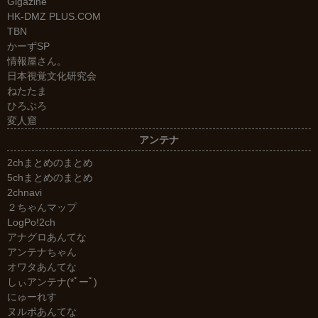
Gigazine
HK-DMZ PLUS.COM
TBN
かーずSP
情報屋さん。
日本視覚文化研究会
ねたたま
ひろぶろ
変人窟
アンテナ
2chまとめのまとめ
5chまとめのまとめ
2chnavi
２ちゃんマップ
LogPo!2ch
アナグロあんてな
アンテナちゃん
オワタあんてな
しぃアンテナ(*ﾟーﾟ)
にゅーれす
ヌルポあんてな