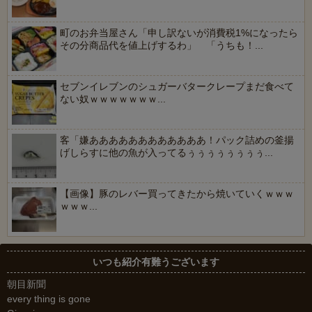
町のお弁当屋さん「申し訳ないが消費税1%になったら
その分商品代を値上げするわ」 「うちも！...
セブンイレブンのシュガーバタークレープまだ食べて
ない奴ｗｗｗｗｗｗｗ...
客「嫌ああああああああああああ！パック詰めの釜揚
げしらすに他の魚が入ってるぅぅぅぅぅぅぅぅ...
【画像】豚のレバー買ってきたから焼いていくｗｗｗ
ｗｗｗ...
いつも紹介有難うございます
朝目新聞
every thing is gone