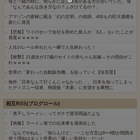
母と一緒の時に、明らかに足に障害がある方が歩いていた。母
「なんであんな歩き方なの？ふざけてるの？」
アマゾンの密林に眠る「幻の文明」の痕跡。400もの巨大遺構を
新たに発見
【悲報】ワイのせいで会社を辞めた新人が「3人」もいたことが
発覚ｗｗｗｗｗ
人生のレール外れたら一瞬で人生終わった！
【衝撃】21歳女が17歳のセイトの赤ちゃん妊娠→その理由がこ
れｗｗｗｗ
世界の「変わった自動販売機」を貼っていく【珍百景】
海外「日本なんて行くんじゃなかった…」 日本を知ってしまっ
たディズニー信者、帰国後『本家』に失望する事態に
Powered by livedoor 相互RSS
相互RSS(ブログロール)
「煮干しラーメン」ってガチで賛否両論だよな
【画像】ラーメン屋での出来事を漫画化した
「なんでやねん」「知らんけど」･･･ニセ方言は8〜9割が関西弁
使う理由はネット世界の「優しい気持ち」だった