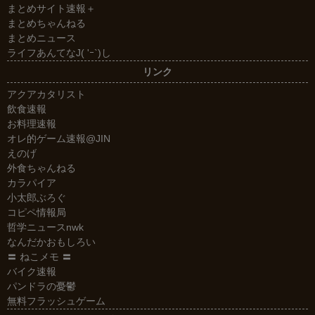
まとめサイト速報＋
まとめちゃんねる
まとめニュース
ライフあんてなJ( 'ｰ`)し
リンク
アクアカタリスト
飲食速報
お料理速報
オレ的ゲーム速報@JIN
えのげ
外食ちゃんねる
カラパイア
小太郎ぶろぐ
コピペ情報局
哲学ニュースnwk
なんだかおもしろい
〓 ねこメモ 〓
バイク速報
パンドラの憂鬱
無料フラッシュゲーム