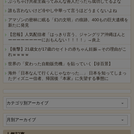
ぶっちゃけ共産主義ってみんな善人だったら成功してるよな
誰も言わないけど冷やし中華って言うほどうまくないよね
アマゾンの密林に眠る「幻の文明」の痕跡。400もの巨大遺構を
新たに発見
【悲報】人気配信者「はっきり言う、ジャングリア沖縄ほんと
ーーーーーーーーにおもんない！！！！」→炎上
【衝撃】21歳女が17歳のセイトの赤ちゃん妊娠→その理由がこ
れｗｗｗｗ
世界の「変わった自動販売機」を貼っていく【珍百景】
海外「日本なんて行くんじゃなかった…」 日本を知ってしまっ
たディズニー信者、帰国後『本家』に失望する事態に
Powered by livedoor 相互RSS