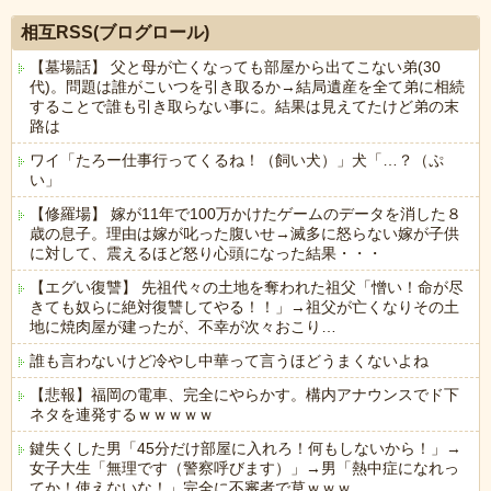
相互RSS(ブログロール)
【墓場話】 父と母が亡くなっても部屋から出てこない弟(30
代)。問題は誰がこいつを引き取るか→結局遺産を全て弟に相続
することで誰も引き取らない事に。結果は見えてたけど弟の末
路は
ワイ「たろー仕事行ってくるね！（飼い犬）」犬「…？（ぷ
い」
【修羅場】 嫁が11年で100万かけたゲームのデータを消した８
歳の息子。理由は嫁が叱った腹いせ→滅多に怒らない嫁が子供
に対して、震えるほど怒り心頭になった結果・・・
【エグい復讐】 先祖代々の土地を奪われた祖父「憎い！命が尽
きても奴らに絶対復讐してやる！！」→祖父が亡くなりその土
地に焼肉屋が建ったが、不幸が次々おこり…
誰も言わないけど冷やし中華って言うほどうまくないよね
【悲報】福岡の電車、完全にやらかす。構内アナウンスでド下
ネタを連発するｗｗｗｗｗ
鍵失くした男「45分だけ部屋に入れろ！何もしないから！」→
女子大生「無理です（警察呼びます）」→男「熱中症になれっ
てか！使えないな！」完全に不審者で草ｗｗｗ