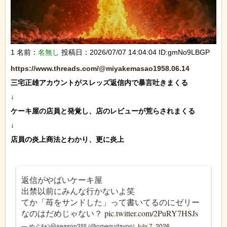
1 名前：
名無し
投稿日：2026/07/07 14:04:04 ID:gmNo9LBGP
https://www.threads.com/@miyakemasao1958.06.14
三宅正雄アカウントがスレッズ返信内で暴言吐きまくる

↓

ケーキ屋の店員と発覚し、店のレビューが荒らされまくる

↓

店員の炎上商法とわかり、更に炎上

返信がやばいケーキ屋
出禁以前にみんな行かないよ笑
てか「苺をサンドした」って書いてるのにゼリー
なのはだめじゃない？
pic.twitter.com/2PuRY7HSJs
— めぐﾁｬﾝ😃season2‼️‼️ (@omegudayon)
July 7, 2026