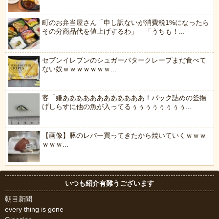
町のお弁当屋さん「申し訳ないが消費税1%になったら
その分商品代を値上げするわ」 「うちも！...
セブンイレブンのシュガーバタークレープまだ食べて
ない奴ｗｗｗｗｗｗｗ...
客「嫌ああああああああああああ！パック詰めの釜揚
げしらすに他の魚が入ってるぅぅぅぅぅぅぅぅ...
【画像】豚のレバー買ってきたから焼いていくｗｗｗ
ｗｗｗ...
いつも紹介有難うございます
朝目新聞
every thing is gone