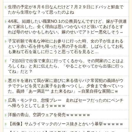
生理の予定が８月６日なんだけど７月２９日にドバッと鮮血で
たから生理かな？って思ったのよね
4/6私、結婚したい職業NO.1の公務員なんですけど、嫁が子供連
れて家出した。全く理由は思いつかないけど強いてあげるとす
れば母のせいかもしれない。嫁のせいでアトピー悪化しそう→
子宝祈願で有名な神社にお参りに行った時、女の子が生まれる
という赤い石を持ち帰ったら男の子を出産。しばらくしてお礼
も兼ねて石を返しに行こうと思って石を見ると…
「2泊3日で出張で東京に行ってくるから、その間家のことはよ
ろしくね」と夫に伝えたら、「やることやってから出張に行っ
てね」だと？
悪ガキを連れて我が家に遊びに来る借りパク常習犯の義姉がウ
チでテレビを見てお菓子をお食べつくし、夕食まで食べていっ
た。義姉「あー満足^^ また来るね♪」→自業自得な展開にｗ
広島・モンテロ、怠慢プレー 走ればセーフだったのにベンチ
へ帰ろうとしてしまうｗｗｗｗ
洋服の青山、空調ウェアを発売ｗｗｗｗｗｗ
【画像】サムライマックのソース抜きとかいう暴挙ｗｗｗｗｗ