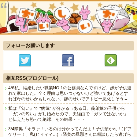
フォローお願いします
相互RSS(ブログロール)
4/6私、結婚したい職業NO.1の公務員なんですけど、嫁が子供連
れて家出した。全く理由は思いつかないけど強いてあげるとす
れば母のせいかもしれない。嫁のせいでアトピー悪化しそう→
私は『匂い』で “病気” が分かる→ある日、義弟嫁の子供から
「ガンの匂い」がし始めたので、夫経由で「ガンではないか」
と伝えたら怒って絶縁、その結果・・・
3/4隣奥「オラァ！いるのは分かってんだよ！子供預かれ！(ドア
ケリー！」私(ヒィィィ…)→隣奥の旦那さんに相談したら逃げら