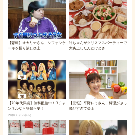
【悲報】オカリナさん、シフォンケ
辻ちゃんがクリスマスパーティーで
ーキを握り潰し炎上
大炎上したんだけどさ
【70年代洋楽】無料配信中！Rチャ
【悲報】平野レミさん、料理がぶっ
ンネルなら登録不要！
飛びすぎて炎上
PR(Rチャンネル)