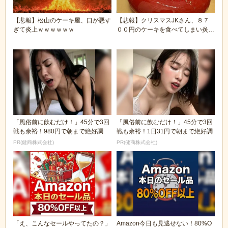
【悲報】松山のケーキ屋、口が悪す
【悲報】クリスマスJKさん、８７
ぎて炎上ｗｗｗｗｗｗ
００円のケーキを食べてしまい炎上
🍰
「風俗前に飲むだけ！」45分で3回
「風俗前に飲むだけ！」45分で3回
戦も余裕！980円で朝まで絶好調
戦も余裕！1日31円で朝まで絶好調
PR(健商株式会社)
PR(健商株式会社)
「え、こんなセールやってたの？」
Amazon今日も見逃せない！80%O