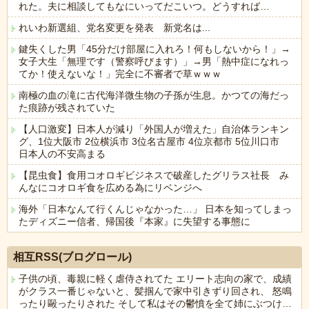
れた。夫に相談してもなにいってだこいつ。どうすれば…
れいわ新選組、党名変更を発表 新党名は...
鍵失くした男「45分だけ部屋に入れろ！何もしないから！」→
女子大生「無理です（警察呼びます）」→男「熱中症になれっ
てか！使えないな！」完全に不審者で草ｗｗｗ
南極の血の滝に古代海洋微生物の子孫が生息。かつての海だっ
た痕跡が残されていた
【人口激変】日本人が減り「外国人が増えた」自治体ランキン
グ、1位大阪市 2位横浜市 3位名古屋市 4位京都市 5位川口市
日本人の不安高まる
【昆虫食】食用コオロギビジネスで破産したグリラス社長 み
んなにコオロギ食を広める為にリベンジへ
海外「日本なんて行くんじゃなかった…」 日本を知ってしまっ
たディズニー信者、帰国後『本家』に失望する事態に
Powered by livedoor 相互RSS
相互RSS(ブログロール)
子供の頃、毒親に軽く虐侍されてた エリート志向の家で、成績
がクラス一番じゃないと、髪掴んで家中引きずり回され、 怒鳴
ったり毆ったりされた そして私はその鬱憤を全て姉にぶつけ…