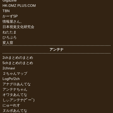
Gigazine
HK-DMZ PLUS.COM
TBN
かーずSP
情報屋さん。
日本視覚文化研究会
ねたたま
ひろぶろ
変人窟
アンテナ
2chまとめのまとめ
5chまとめのまとめ
2chnavi
２ちゃんマップ
LogPo!2ch
アナグロあんてな
アンテナちゃん
オワタあんてな
しぃアンテナ(*ﾟーﾟ)
にゅーれす
ヌルポあんてな