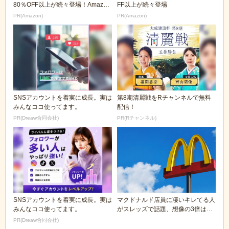
80％OFF以上が続々登場！Amazon
FF以上が続々登場
の本気が...
PR(Amazon)
PR(Amazon)
SNSアカウントを着実に成長。実は
第8期清麗戦をRチャンネルで無料
みんなココ使ってます。
配信！
PR(Dreaw合同会社)
PR(Rチャンネル)
SNSアカウントを着実に成長。実は
マクドナルド店員に凄いキレてる人
みんなココ使ってます。
がスレッズで話題、想像の3倍は怒
ってる
PR(Dreaw合同会社)