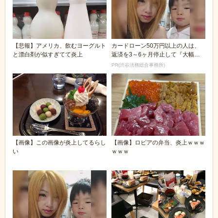
【悲報】アメリカ、飲むヨーグルト
カードローン50万円以上の人は、
と漂白剤が似すぎてて炎上
返済を3～6ヶ月停止して『大幅に
減額してから返済...
PR(渋谷法務総合事務所)
【画像】この画像が炎上してるらし
【画像】ロピアの弁当、炎上ｗｗｗ
い
ｗｗｗ