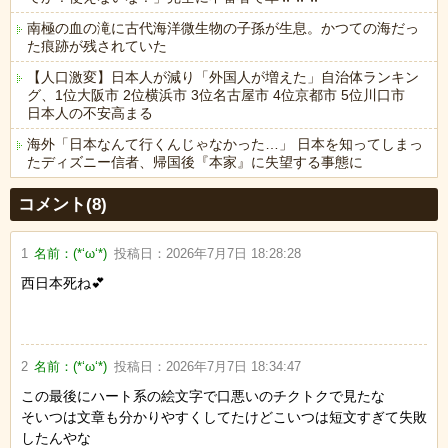
南極の血の滝に古代海洋微生物の子孫が生息。かつての海だっ
た痕跡が残されていた
【人口激変】日本人が減り「外国人が増えた」自治体ランキン
グ、1位大阪市 2位横浜市 3位名古屋市 4位京都市 5位川口市
日本人の不安高まる
海外「日本なんて行くんじゃなかった…」 日本を知ってしまっ
たディズニー信者、帰国後『本家』に失望する事態に
Powered by livedoor 相互RSS
コメント(8)
1
名前：
(*‘ω‘*)
投稿日：
2026年7月7日 18:28:28
西日本死ね💕
2
名前：
(*‘ω‘*)
投稿日：
2026年7月7日 18:34:47
この最後にハート系の絵文字で口悪いのチクトクで見たな
そいつは文章も分かりやすくしてたけどこいつは短文すぎて失敗
したんやな