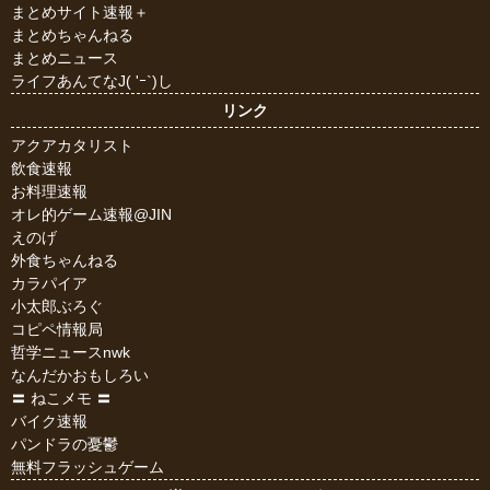
まとめサイト速報＋
まとめちゃんねる
まとめニュース
ライフあんてなJ( 'ｰ`)し
リンク
アクアカタリスト
飲食速報
お料理速報
オレ的ゲーム速報@JIN
えのげ
外食ちゃんねる
カラパイア
小太郎ぶろぐ
コピペ情報局
哲学ニュースnwk
なんだかおもしろい
〓 ねこメモ 〓
バイク速報
パンドラの憂鬱
無料フラッシュゲーム