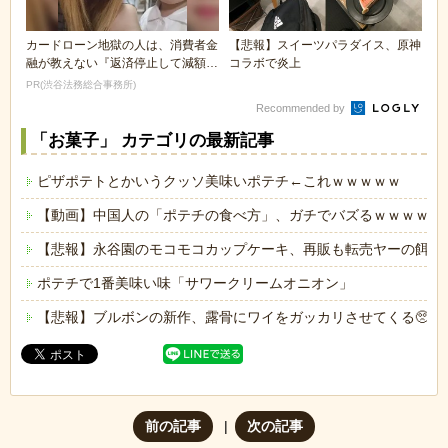
カードローン地獄の人は、消費者金
【悲報】スイーツパラダイス、原神
融が教えない『返済停止して減額・
コラボで炎上
免除する方法』で...
PR(渋谷法務総合事務所)
Recommended by
「お菓子」 カテゴリの最新記事
ピザポテトとかいうクッソ美味いポテチ←これｗｗｗｗｗ
【動画】中国人の「ポテチの食べ方」、ガチでバズるｗｗｗｗｗ
【悲報】永谷園のモコモコカップケーキ、再販も転売ヤーの餌食
ポテチで1番美味い味「サワークリームオニオン」
【悲報】ブルボンの新作、露骨にワイをガッカリさせてくる🥺🌰
前の記事
次の記事