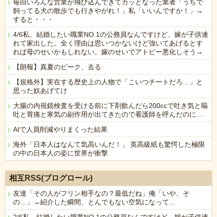
毎回いろんな営業が飛び込んできてカッとなった業者「うちで
飼ってる犬の散歩でも行きやがれ！」私「いいんですか！」→
すると・・・
4/6私、結婚したい職業NO.1の公務員なんですけど、嫁が子供連
れて家出した。全く理由は思いつかないけど強いてあげるとす
れば母のせいかもしれない。嫁のせいでアトピー悪化しそう→
【朗報】真夏のピーク、去る
【規格外】実在する歴史上の人物で「こいつチートだろ…」と
思った奴あげてけ
大腸の内視鏡検査を受ける前に下剤飲んだら200ccで吐き気と嘔
吐と胃痛と寒気の副作用が出てきたので看護師を呼んだのに…
AIで人員削減やりまくった結果
海外「日本人はなんて気高いんだ！」 英高級紙も驚愕した極限
の中の日本人の姿に世界が衝撃
Powered by livedoor 相互RSS
相互RSS(ブログロール)
友達「その人がフリン相手なの？最低だね」俺「いや、そ
の…」→紹介した瞬間、とんでもない空気になって…