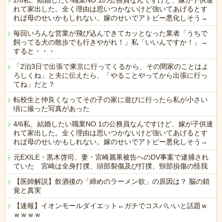
2/6私、結婚したい職業NO.1の公務員なんですけど、嫁が子供連
れて家出した。全く理由は思いつかないけど強いてあげるとす
れば母のせいかもしれない。嫁のせいでアトピー悪化しそう→
毎回いろんな営業が飛び込んできてカッとなった業者「うちで
飼ってる犬の散歩でも行きやがれ！」私「いいんですか！」→
すると・・・
「2泊3日で出張で東京に行ってくるから、その間家のことはよ
ろしくね」と夫に伝えたら、「やることやってから出張に行っ
てね」だと？
転校生と仲良くなってその子の家に遊びに行ったら私が小さい
頃に撮った写真があった
4/6私、結婚したい職業NO.1の公務員なんですけど、嫁が子供連
れて家出した。全く理由は思いつかないけど強いてあげるとす
れば母のせいかもしれない。嫁のせいでアトピー悪化しそう→
元EXILE・黒木啓司、妻・宮崎麗果被告へのDV事案で逮捕され
ていた 宮崎は全身打撲、頭部裂傷及び打撲、頸部損傷の怪我
【医師解説】飲酒後の「締めのラーメン欲」の原因は？ 脳の錯
覚と真実
【速報】イオンモールダイエット←ガチでコスパいいと話題ｗ
ｗｗｗｗ