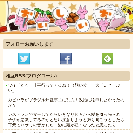
フォローお願いします
相互RSS(ブログロール)
ワイ「たろー仕事行ってくるね！（飼い犬）」犬「…？（ぷ
い」
カピバラがブラジル州議事堂に乱入！政治に物申したかったの
か？
レストランで食事してたらいきなり後ろから髪を引っ張られ、
子供が悪戯してるのかと思い注意しようと振り向こうとしたら
耳元でハサミの音がした！妙に頭が軽くなったと思ったら…