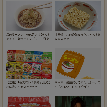
店のラーメン「俺の旨さは90ある
【画像】この袋麺食ったことある奴
ぞ！！」袋ラーメン「くっ、野菜を
ｗｗｗｗｗ
タップリ入れても...
【速報】1番美味い「袋麺」結局こ
マッマ「袋麺買ってきたわよー」ワ
れに決定するｗｗｗｗｗ
イ「わぁい」ﾄﾞﾀﾄﾞﾀﾄﾞﾀﾄﾞﾀ