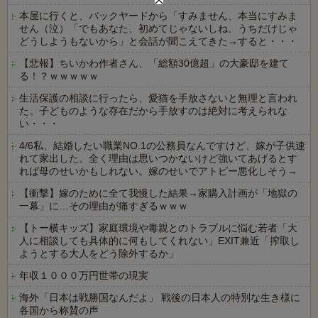
本屋に行くと、バックヤードから「すみません、本当にすみま
せん（泣）「でもあなた、初めてじゃないしね、うちだけじゃ
どうしようもないから」と会話が聞こえてきた→すると・・・
【悲報】ちいかわ作者さん、「総額30億超」の大豪邸を建て
る！？ｗｗｗｗｗ
生活保護の相談に行ったら、愛猫を手放さないと無理と言われ
た。子どものような存在だから手放すのは絶対に考えられな
い・・・
4/6私、結婚したい職業NO.1の公務員なんですけど、嫁が子供連
れて家出した。全く理由は思いつかないけど強いてあげるとす
れば母のせいかもしれない。嫁のせいでアトピー悪化しそう→
【衝撃】嫁のために全て我慢した結果→家購入計画が「地獄の
一幕」に…その理由が痛すぎるｗｗｗ
【トー横キッズ】家庭環境や毒親とのトラブルに悩む若者「大
人に相談しても具体的に何もしてくれない」EXIT兼近「搾取し
ようとする大人をどう除外するか」
年収１０００万円世帯の現実
海外「日本は戦勝国なんだよ」 戦後の日本人の特別な生き様に
各国から称賛の声