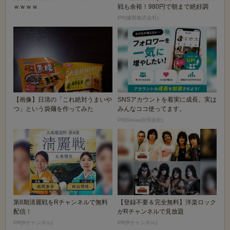
ｗｗｗｗ
戦も余裕！980円で朝まで絶好調
PR(健商株式会社)
【画像】日清の「これ絶対うまいや
SNSアカウントを着実に成長。実は
つ」という袋麺を作ってみた
みんなココ使ってます。
PR(Dreaw合同会社)
第8期清麗戦をRチャンネルで無料
【登録不要＆完全無料】洋楽ロック
配信！
がRチャンネルで見放題
PR(Rチャンネル)
PR(Rチャンネル)