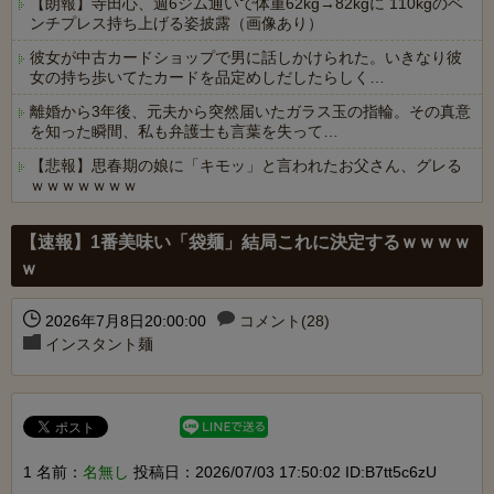
【朗報】寺田心、週6ジム通いで体重62kg→82kgに 110kgのベ
ンチプレス持ち上げる姿披露（画像あり）
彼女が中古カードショップで男に話しかけられた。いきなり彼
女の持ち歩いてたカードを品定めしだしたらしく…
離婚から3年後、元夫から突然届いたガラス玉の指輪。その真意
を知った瞬間、私も弁護士も言葉を失って…
【悲報】思春期の娘に「キモッ」と言われたお父さん、グレる
ｗｗｗｗｗｗｗ
Powered by livedoor 相互RSS
【速報】1番美味い「袋麺」結局これに決定するｗｗｗｗ
ｗ
2026年7月8日20:00:00
コメント(28)
インスタント麺
1 名前：
名無し
投稿日：2026/07/03 17:50:02 ID:B7tt5c6zU