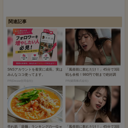
関連記事
SNSアカウントを着実に成長。実は
「風俗前に飲むだけ！」45分で3回
みんなココ使ってます。
戦も余裕！980円で朝まで絶好調
PR(Dreaw合同会社)
PR(健商株式会社)
売れ筋「袋麺」ランキングの一位ｗ
「風俗前に飲むだけ！」45分で3回