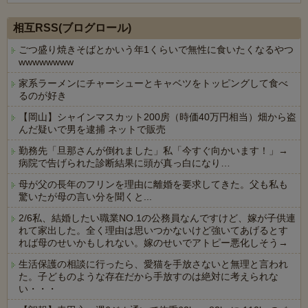
Powered by livedoor 相互RSS
相互RSS(ブログロール)
ごつ盛り焼きそばとかいう年1くらいで無性に食いたくなるやつ
wwwwwwww
家系ラーメンにチャーシューとキャベツをトッピングして食べ
るのが好き
【岡山】シャインマスカット200房（時価40万円相当）畑から盗
んだ疑いで男を逮捕 ネットで販売
勤務先「旦那さんが倒れました」私「今すぐ向かいます！」→
病院で告げられた診断結果に頭が真っ白になり…
母が父の長年のフリンを理由に離婚を要求してきた。父も私も
驚いたが母の言い分を聞くと...
2/6私、結婚したい職業NO.1の公務員なんですけど、嫁が子供連
れて家出した。全く理由は思いつかないけど強いてあげるとす
れば母のせいかもしれない。嫁のせいでアトピー悪化しそう→
生活保護の相談に行ったら、愛猫を手放さないと無理と言われ
た。子どものような存在だから手放すのは絶対に考えられな
い・・・