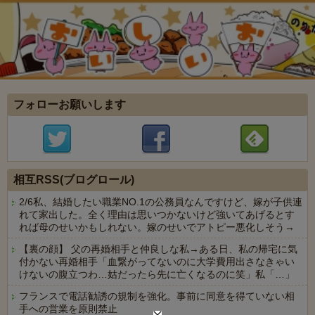
フォローお願いします
相互RSS(ブログロール)
2/6私、結婚したい職業NO.1の公務員なんですけど、嫁が子供連
れて家出した。全く理由は思いつかないけど強いてあげるとす
れば母のせいかもしれない。嫁のせいでアトピー悪化しそう→
【裏の顔】 父の再婚相手と仲良しな私→ある日、私の帰宅に気
付かない再婚相手「血繋がってないのに大学費用出さなきゃい
けないの腹立つわ…姑だったら先に亡くなるのに笑」私「…」
フランスで電話勧誘の規制を強化。事前に同意を得ていない相
手への営業を原則禁止