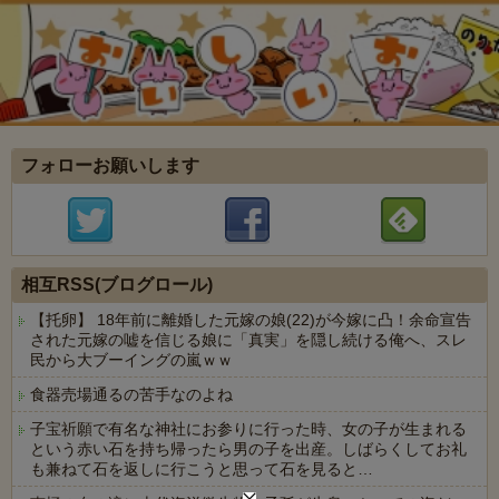
フォローお願いします
相互RSS(ブログロール)
【托卵】 18年前に離婚した元嫁の娘(22)が今嫁に凸！余命宣告
された元嫁の嘘を信じる娘に「真実」を隠し続ける俺へ、スレ
民から大ブーイングの嵐ｗｗ
食器売場通るの苦手なのよね
子宝祈願で有名な神社にお参りに行った時、女の子が生まれる
という赤い石を持ち帰ったら男の子を出産。しばらくしてお礼
も兼ねて石を返しに行こうと思って石を見ると…