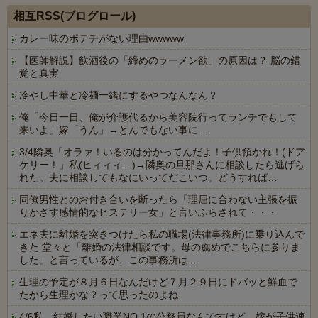
相互RSS(ブログロール)
カレー味のポテチがない理由wwwww
【医師解説】飲酒後の「締めのラーメン欲」の原因は？ 脳の錯
覚と真実
冷やし中華と冷麺一緒にするやつなんなん？
俺「今日一日、俺が介護代るから美容院行ってランチでもして
来いよ」嫁「うん」→とんでもない事に…
3/4隣奥「オラァ！いるのは分かってんだよ！子供預かれ！(ドア
ケリー！」私(ヒィィィ…)→隣奥の旦那さんに相談したら逃げら
れた。夫に相談してもなにいってだこいつ。どうすれば…
同僚男性とのお付き合いを断ったら「理屈に合わない主張を振
りかざす感情的なヒステリー女」と言いふらされて・・・
エネ夫に離婚を突きつけたら私の職場(法律事務所)に乗り込んで
きた 堂々と「離婚の法律相談です。母の薦めでこちらに参りま
した」と言っているが、この事務所は…
生理の予定が８月６日なんだけど７月２９日にドバッと鮮血で
たから生理かな？って思ったのよね
4/6私、結婚したい職業NO.1の公務員なんですけど、嫁が子供連