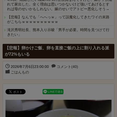
れて家出した。全く理由は思いつかないけど強いてあげるとす
れば母のせいかもしれない。嫁のせいでアトピー悪化しそう→
【悲報】なんでも「へへっｗ」って誤魔化してきたワイの末路
がこちらｗｗｗｗｗｗｗｗｗｗ
滝沢秀明社長、熊本入り示唆「男手が必要。時間を見つけて行
きたい」
Powered by livedoor 相互RSS
【悲報】卵かけご飯、卵を直接ご飯の上に割り入れる派
が72%もいる
2026年7月6日23:00:00
コメント(40)
ごはんもの