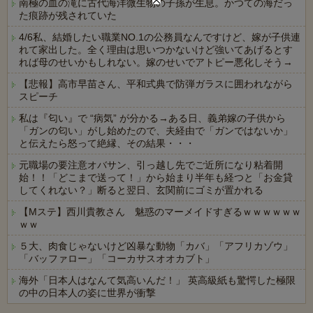
南極の血の滝に古代海洋微生物の子孫が生息。かつての海だっ
た痕跡が残されていた
4/6私、結婚したい職業NO.1の公務員なんですけど、嫁が子供連
れて家出した。全く理由は思いつかないけど強いてあげるとす
れば母のせいかもしれない。嫁のせいでアトピー悪化しそう→
【悲報】高市早苗さん、平和式典で防弾ガラスに囲われながら
スピーチ
私は『匂い』で “病気” が分かる→ある日、義弟嫁の子供から
「ガンの匂い」がし始めたので、夫経由で「ガンではないか」
と伝えたら怒って絶縁、その結果・・・
元職場の要注意オバサン、引っ越し先でご近所になり粘着開
始！！「どこまで送って！」から始まり半年も経つと「お金貸
してくれない？」断ると翌日、玄関前にゴミが置かれる
【Mステ】西川貴教さん 魅惑のマーメイドすぎるｗｗｗｗｗｗ
ｗｗ
５大、肉食じゃないけど凶暴な動物「カバ」「アフリカゾウ」
「バッファロー」「コーカサスオオカブト」
海外「日本人はなんて気高いんだ！」 英高級紙も驚愕した極限
の中の日本人の姿に世界が衝撃
Powered by livedoor 相互RSS