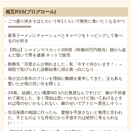
Powered by livedoor 相互RSS
相互RSS(ブログロール)
ごつ盛り焼きそばとかいう年1くらいで無性に食いたくなるやつ
wwwwwwww
家系ラーメンにチャーシューとキャベツをトッピングして食べ
るのが好き
【岡山】シャインマスカット200房（時価40万円相当）畑から盗
んだ疑いで男を逮捕 ネットで販売
勤務先「旦那さんが倒れました」私「今すぐ向かいます！」→
病院で告げられた診断結果に頭が真っ白になり…
母が父の長年のフリンを理由に離婚を要求してきた。父も私も
驚いたが母の言い分を聞くと...
2/6私、結婚したい職業NO.1の公務員なんですけど、嫁が子供連
れて家出した。全く理由は思いつかないけど強いてあげるとす
れば母のせいかもしれない。嫁のせいでアトピー悪化しそう→
生活保護の相談に行ったら、愛猫を手放さないと無理と言われ
た。子どものような存在だから手放すのは絶対に考えられな
い・・・