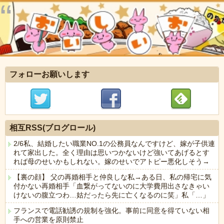
フォローお願いします
相互RSS(ブログロール)
2/6私、結婚したい職業NO.1の公務員なんですけど、嫁が子供連
れて家出した。全く理由は思いつかないけど強いてあげるとす
れば母のせいかもしれない。嫁のせいでアトピー悪化しそう→
【裏の顔】 父の再婚相手と仲良しな私→ある日、私の帰宅に気
付かない再婚相手「血繋がってないのに大学費用出さなきゃい
けないの腹立つわ…姑だったら先に亡くなるのに笑」私「…」
フランスで電話勧誘の規制を強化。事前に同意を得ていない相
手への営業を原則禁止