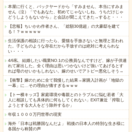
本屋に行くと、バックヤードから「すみません、本当にすみま
せん（泣）「でもあなた、初めてじゃないしね、うちだけじゃ
どうしようもないから」と会話が聞こえてきた→すると・・・
【悲報】ちいかわ作者さん、「総額30億超」の大豪邸を建て
る！？ｗｗｗｗｗ
生活保護の相談に行ったら、愛猫を手放さないと無理と言われ
た。子どものような存在だから手放すのは絶対に考えられな
い・・・
4/6私、結婚したい職業NO.1の公務員なんですけど、嫁が子供連
れて家出した。全く理由は思いつかないけど強いてあげるとす
れば母のせいかもしれない。嫁のせいでアトピー悪化しそう→
【衝撃】嫁のために全て我慢した結果→家購入計画が「地獄の
一幕」に…その理由が痛すぎるｗｗｗ
【トー横キッズ】家庭環境や毒親とのトラブルに悩む若者「大
人に相談しても具体的に何もしてくれない」EXIT兼近「搾取し
ようとする大人をどう除外するか」
年収１０００万円世帯の現実
海外「日本は戦勝国なんだよ」 戦後の日本人の特別な生き様に
各国から称賛の声