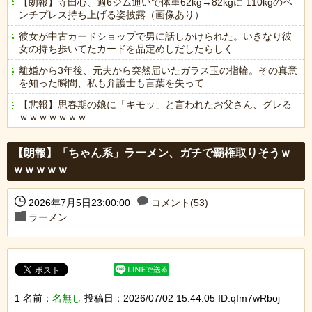
【朗報】寺田心、週6ジム通いで体重62kg→82kgに 110kgのベ
ンチプレス持ち上げる姿披露（画像あり）
彼女が中古カードショップで男に話しかけられた。いきなり彼
女の持ち歩いてたカードを品定めしだしたらしく…
離婚から3年後、元夫から突然届いたガラス玉の指輪。その真意
を知った瞬間、私も弁護士も言葉を失って…
【悲報】思春期の娘に「キモッ」と言われたお父さん、グレる
ｗｗｗｗｗｗｗ
Powered by livedoor 相互RSS
【朗報】「ちゃん系」ラーメン、ガチで覇権取りそうｗ
ｗｗｗｗｗ
2026年7月5日23:00:00
コメント(53)
ラーメン
1 名前：
名無し
投稿日：2026/07/02 15:44:05 ID:qIm7wRboj