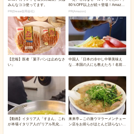
みんなココ使ってます。
80％OFF以上が続々登場！Amazon
の本気が...
PR(Dreaw合同会社)
PR(Amazon)
【悲報】医者「菓子パンは止めなさ
中国人「日本の冷やし中華美味え
い」
な…本国の人にも教えたろ！名前
は…」
【動画】イタリア人「すまん、これ
来来亭←この激ウマラーメンチェー
が本場イタリア人の”リアル乳化ペ
ン店をお前らがほとんど語らない理
ペロンチーノ”な...
由