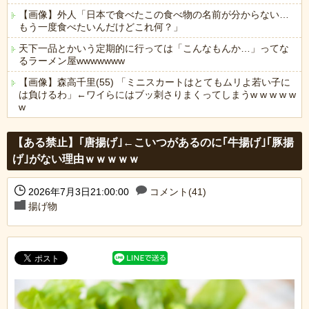
【画像】外人「日本で食べたこの食べ物の名前が分からない…
もう一度食べたいんだけどこれ何？」
天下一品とかいう定期的に行っては「こんなもんか…」ってな
るラーメン屋wwwwwww
【画像】森高千里(55) 「ミニスカートはとてもムリよ若い子に
は負けるわ」←ワイらにはブッ刺さりまくってしまうw w w w w
w
Powered by livedoor 相互RSS
【ある禁止】｢唐揚げ｣←こいつがあるのに｢牛揚げ｣｢豚揚
げ｣がない理由ｗｗｗｗｗ
2026年7月3日21:00:00
コメント(41)
揚げ物