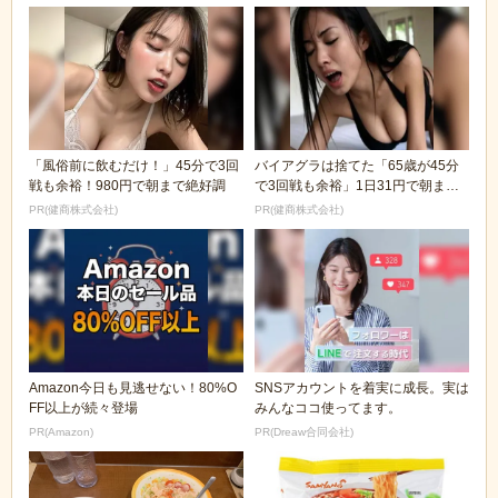
「風俗前に飲むだけ！」45分で3回
バイアグラは捨てた「65歳が45分
戦も余裕！980円で朝まで絶好調
で3回戦も余裕」1日31円で朝まで
絶好調！
PR(健商株式会社)
PR(健商株式会社)
Amazon今日も見逃せない！80%O
SNSアカウントを着実に成長。実は
FF以上が続々登場
みんなココ使ってます。
PR(Amazon)
PR(Dreaw合同会社)