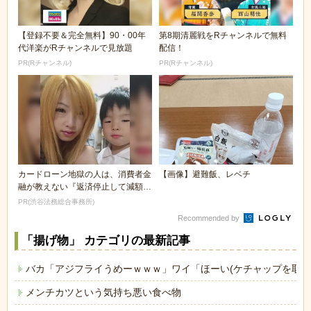
【登録不要＆完全無料】90・00年
第8期清麗戦をRチャンネルで無料
代洋楽がRチャンネルで見放題
配信！
PR(Rチャンネル)
PR(Rチャンネル)
カードローン地獄の人は、消費者金
【画像】避難飯、レベチ
融が教えない『返済停止して減額・
免除する方法』で...
PR(渋谷法務総合事務所)
Recommended by
「揚げ物」 カテゴリの最新記事
バカ「アジフライうめーｗｗｗ」ワイ「ほーい(ケチャップを取り
メンチカツという気持ち悪い食べ物