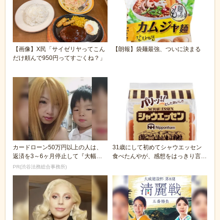
【画像】X民「サイゼリヤってこん
【朗報】袋麺最強、ついに決まる
だけ頼んで950円ってすごくね？」
カードローン50万円以上の人は、
31歳にして初めてシャウエッセン
返済を3～6ヶ月停止して『大幅に
食べたんやが、感想をはっきり言う
減額してから返済...
🥺🥖
PR(渋谷法務総合事務所)