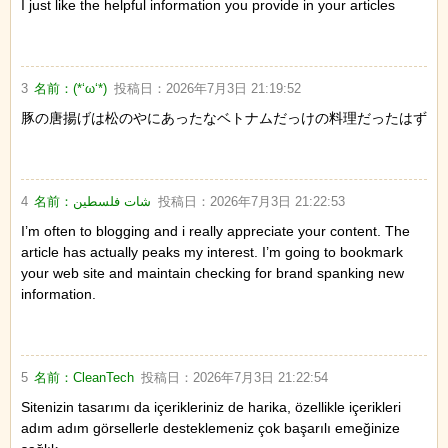
I just like the helpful information you provide in your articles
3
名前：
(*‘ω‘*)
投稿日：
2026年7月3日 21:19:52
豚の唐揚げは松のやにあったなベトナムだっけの料理だったはず
4
名前：
شات فلسطين
投稿日：
2026年7月3日 21:22:53
I’m often to blogging and i really appreciate your content. The
article has actually peaks my interest. I’m going to bookmark
your web site and maintain checking for brand spanking new
information.
5
名前：
CleanTech
投稿日：
2026年7月3日 21:22:54
Sitenizin tasarımı da içerikleriniz de harika, özellikle içerikleri
adım adım görsellerle desteklemeniz çok başarılı emeğinize