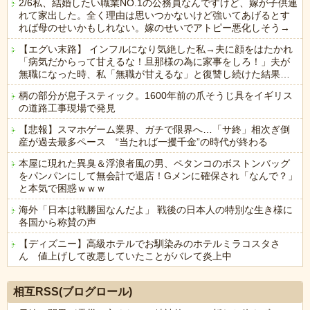
2/6私、結婚したい職業NO.1の公務員なんですけど、嫁が子供連
れて家出した。全く理由は思いつかないけど強いてあげるとす
れば母のせいかもしれない。嫁のせいでアトピー悪化しそう→
【エグい末路】 インフルになり気絶した私→夫に顔をはたかれ
「病気だからって甘えるな！旦那様の為に家事をしろ！」夫が
無職になった時、私「無職が甘えるな」と復讐し続けた結果…
柄の部分が息子スティック。1600年前の爪そうじ具をイギリス
の道路工事現場で発見
【悲報】スマホゲーム業界、ガチで限界へ…「サ終」相次ぎ倒
産が過去最多ペース “当たれば一攫千金”の時代が終わる
本屋に現れた異臭＆浮浪者風の男、ペタンコのボストンバッグ
をパンパンにして無会計で退店！Gメンに確保され「なんで？」
と本気で困惑ｗｗｗ
海外「日本は戦勝国なんだよ」 戦後の日本人の特別な生き様に
各国から称賛の声
【ディズニー】高級ホテルでお馴染みのホテルミラコスタさ
ん 値上げして改悪していたことがバレて炎上中
Powered by livedoor 相互RSS
相互RSS(ブログロール)