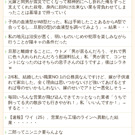
元嫁と間男が震災で亡くなって精神的にへし折れた俺をずっと
支えてくれた叔母。身内に顔向け出来ない業を背負わせてしま
ったことは墓場まで持っていく
子供の血液型がAB型だった。私は手術したことあるからA型で
合ってるし…旦那(O型)の血液型を調べてみよう」→ 結果・・・
私の地元は治安が悪く、弱いものいじめや犯罪を楽しみながら
行うことが陽キャの条件だった
旦那と離婚することに。ウトメ「男が居るんだろう、それで男
に色々入れられたんだろう慰謝料払え」私「男が居て、コンセ
ントになったのはそちらの息子さんのほうですよ」後はシラネ
ｗ
2/6私、結婚したい職業NO.1の公務員なんですけど、嫁が子供連
れて家出した。全く理由は思いつかないけど強いてあげるとす
れば母のせいかもしれない。嫁のせいでアトピー悪化しそう→
毎回いろんな営業が飛び込んできてカッとなった業者「うちで
飼ってる犬の散歩でも行きやがれ！」私「いいんですか！」→
すると・・・
【速報】ワイ（25）、営業から工場のラインへ異動した結
果・・・・・・
二郎ってニンニク要らんよな