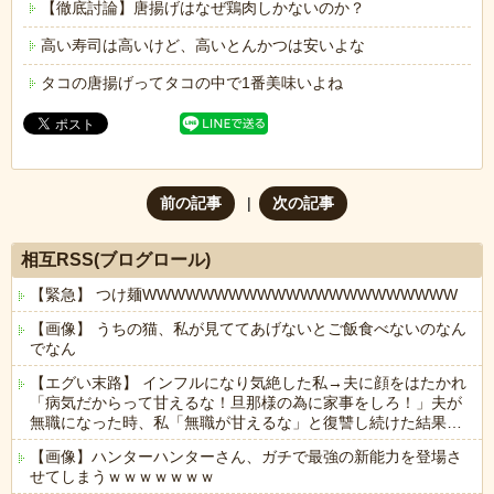
【徹底討論】唐揚げはなぜ鶏肉しかないのか？
高い寿司は高いけど、高いとんかつは安いよな
タコの唐揚げってタコの中で1番美味いよね
前の記事
次の記事
相互RSS(ブログロール)
【緊急】 つけ麺WWWWWWWWWWWWWWWWWWWWWW
【画像】 うちの猫、私が見ててあげないとご飯食べないのなん
でなん
【エグい末路】 インフルになり気絶した私→夫に顔をはたかれ
「病気だからって甘えるな！旦那様の為に家事をしろ！」夫が
無職になった時、私「無職が甘えるな」と復讐し続けた結果…
【画像】ハンターハンターさん、ガチで最強の新能力を登場さ
せてしまうｗｗｗｗｗｗｗ