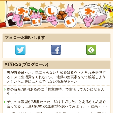
フォローお願いします
相互RSS(ブログロール)
夫が首を吊った。気に入らないと私を殴るウトとそれを傍観す
るトメに生活費をくれない夫…地獄の義実家をでて離婚しよう
としたら…夫にはとんでもない秘密があった
株の資産7億円あるのに「株主優待」で生活してガンになる人
生・・・
子供の血液型がAB型だった。私は手術したことあるからA型で
合ってるし…旦那(O型)の血液型を調べてみよう」→ 結果・・・