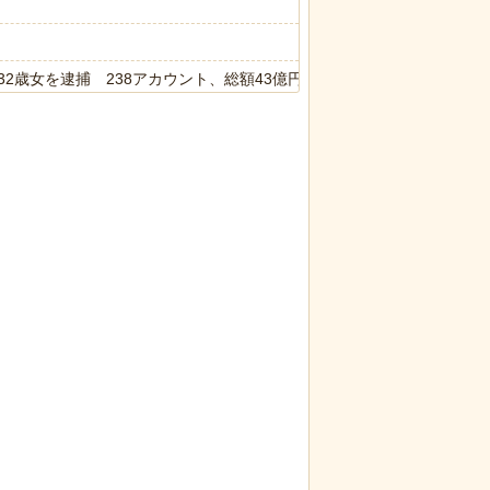
2歳女を逮捕 238アカウント、総額43億円超「注文したことで欲求
が最新SNSの数十年先を行っていたと話題に