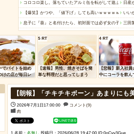
コロコロ楽し。落ちていたアルミ缶を転がして遊ぶ野生の
日産
【爆笑】かつや、「値下げ」しても高いｗｗｗｗｗ
いい
息子に『葵』と名付けたら、初対面では必ず女の子だと思
三田
【衝撃】ジャンプストアで大量注文→キャンセルを繰り返し
大阪
5 RT
4 RT
AI活用すればするほど残業が増える現実
【朗
YouTubeの広告に流れてきた“冷凍庫の霜取りスプレー”が
【動
「アメリカのヤンキーがアジア人にケンカを売った結果ｗ
女「
ーでバイトを始め
【速報】男性、焼きそばを簡
【悲報】新入社員
「あなたはアメリカを愛していますか」「はい」トランプ
スー
つけの店が毎日レ
単な料理だと思ってしまう
中にコーラを飲ん
ーを大量に買って
に怒られてしまう
ヒーローのサバイバルアクション Siege Survivors
「こ
【朗報】「チキチキボーン」あまりにも
【中国】パトカーの前で好演技www当たり屋やお煽り運転
【悲
2026年7月1日17:00:00
コメント(9)
肉
Powered by livedoor 相互RSS
Powere
1 名前：
名無し
投稿日：2026/06/28 19:47:00 ID:0oCvy3Gue