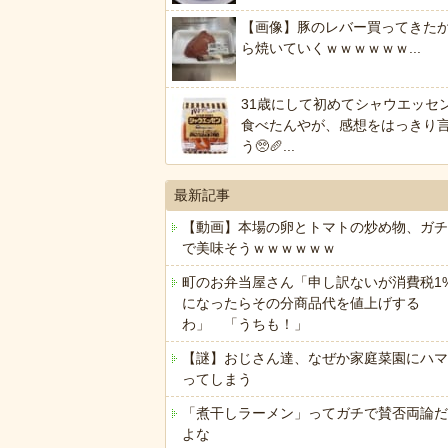
【画像】豚のレバー買ってきた
ら焼いていくｗｗｗｗｗｗ...
31歳にして初めてシャウエッセ
食べたんやが、感想をはっきり
う🥺🥖...
最新記事
【動画】本場の卵とトマトの炒め物、ガチ
で美味そうｗｗｗｗｗｗ
町のお弁当屋さん「申し訳ないが消費税1
になったらその分商品代を値上げする
わ」 「うちも！」
【謎】おじさん達、なぜか家庭菜園にハマ
ってしまう
「煮干しラーメン」ってガチで賛否両論だ
よな