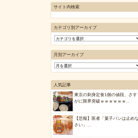
サイト内検索
カテゴリ別アーカイブ
月別アーカイブ
人気記事
東京の刺身定食1個の値段、さす
がに限界突破ｗｗｗｗｗｗ...
【悲報】医者「菓子パンは止め
さい」...