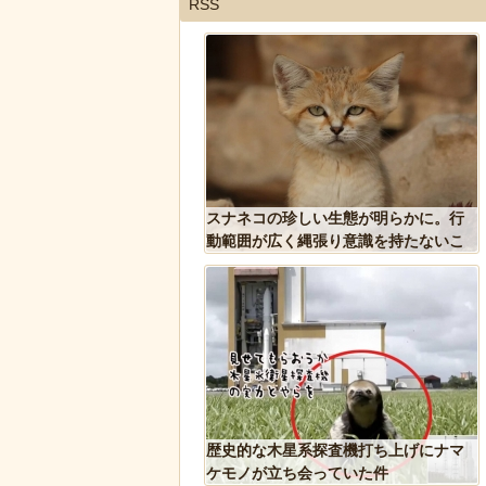
RSS
れた物、発煙筒ではなく
スナネコの珍しい生態が明らかに。行
判明
動範囲が広く縄張り意識を持たないこ
とが判明
った象、保護区で義足を
歴史的な木星系探査機打ち上げにナマ
歩けるように！
ケモノが立ち会っていた件