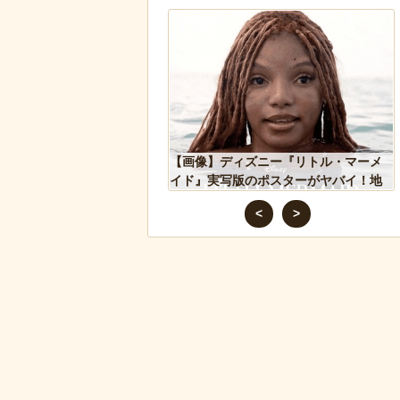
ドアに貼るとセールスを
【画像】ディズニー『リトル・マーメ
 あまりに“諸刃の剣”なラ
イド』実写版のポスターがヤバイ！地
話題にｗ
獄の黙示録みたい
<
>