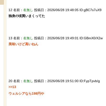
12 名前：
名無し
投稿日：2026/06/28 19:48:05 ID:gBC7s7uX9
独身の頃買いまくってた

13 名前：
名無し
投稿日：2026/06/28 19:49:01 ID:GBmX0/X2w
美味いけど高いねん

【ひでぶ】茨城県にあるパン屋で売っ
ている「アベシパン」のビジュアルが
悪夢すぎるｗｗｗｗｗ
20 名前：
名無し
投稿日：2026/06/28 19:51:00 ID:FypTpvb/g
>>13

ウェルシアなら198円や

なんか泣きたくなってくる青春18きっ
ぷのポスター貼ってく