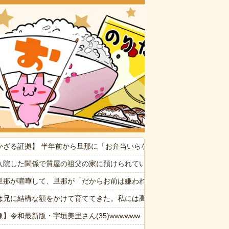
おいしいお
なんでなん
かざる証拠】 半年前から旦那に「お弁当いらない」と言われることが度
命が尽きても奴らに絶対復讐してやる！！」→祖父が亡くなりその土地
入院した関係で質屋の祖父の家に預けられていた。
費に！！
旦那が喧嘩して、旦那が「だからお前は嫌われるんだよ！」と言い放っ
は兄に結構な額をかけて育ててきた。私には高卒で働けと全く気にかけ
ぷい」
】令和最新版・宇垣美里さん(35)wwwwww