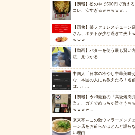
【朗報】松のやで500円で買える
コレ、安すぎるｗｗｗｗｗ...
【画像】某ファミレスチェーン
さん、ポテトが少な過ぎて炎上
ｗｗｗ...
【動画】バターを使う最も賢い
法、見つかる...
中国人「日本の冷やし中華美味
な…本国の人にも教えたろ！名
は…」...
【朗報】令和最新の『高級焼肉
当』、ガチでめっちゃ旨そうｗ
ｗｗｗｗ...
来来亭←この激ウマラーメンチ
ーン店をお前らがほとんど語ら
い理由...