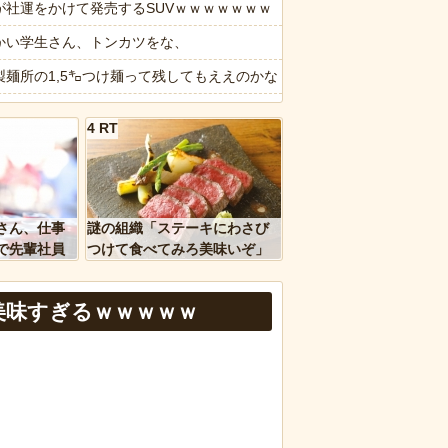
ハリネズミ
が社運をかけて発売するSUVｗｗｗｗｗｗｗ
かい学生さん、トンカツをな、
われる。同じ名前でも避けられなかった勘違いとは…
製麺所の1,5㌔つけ麺って残してもええのかな
た32歳女を逮捕 238アカウント、総額43億円超「注文したことで欲
かすうどんの魅力とは
4 RT
報】吉野家、ラーメンチェーンに参入
詐欺丸出しだと話題にwwww
画】本場の卵とトマトの炒め物、ガチで美味そうｗｗｗｗｗｗ
ｗｗ」 ほか
飲み会でモテたい男はトイレに行く時スマホを置いていけ」
さん、仕事
謎の組織「ステーキにわさび
、国防総省職員数千人をウソ発見器にかける方針
パーカブってもう完全にビジネスバイクとしての役目を終えてしまった
で先輩社員
つけて食べてみろ美味いぞ」
ｗｗｗｗ
ワイ「んなわけないだろｗ」
れで11万取られたの!?」あるX民が玄関ドアノブの修理を頼んだら…とん
美味すぎるｗｗｗｗｗ
など盛りだくさん
報】味噌ラーメンで行列、出来ない
d by livedoor 相互RSS