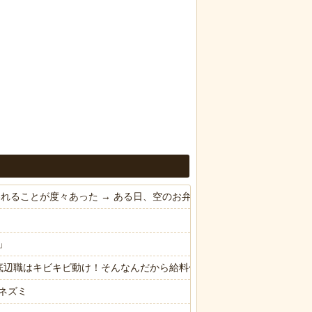
われることが度々あった → ある日、空のお弁当箱を取る為に旦那の鞄
」
底辺職はキビキビ動け！そんなんだから給料低いんだろうな！」→ する
ネズミ