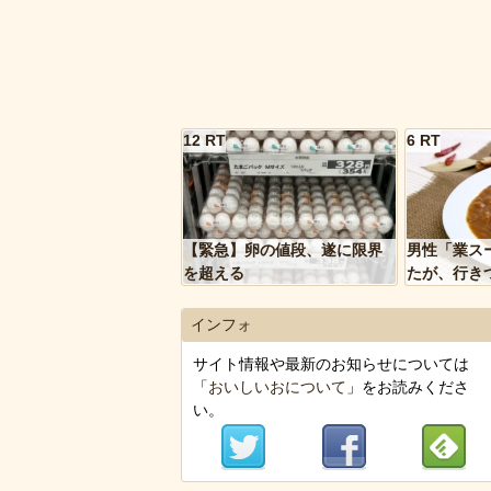
12 RT
6 RT
【緊急】卵の値段、遂に限界
男性「業ス
を超える
たが、行き
トルトカレ
いく…」
インフォ
サイト情報や最新のお知らせについては
「
おいしいおについて
」をお読みくださ
い。