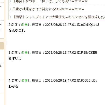
【爆笑】かつや、「値下げ」しても高いｗｗｗｗｗ
か
日産が社運をかけて発売するSUVｗｗｗｗｗｗｗ
【衝撃】ジャンプストアで大量注文→キャンセルを繰り返した3
ン
2 名前：
名無し
投稿日：2026/06/28 19:47:01 ID:eOzKQ1zoJ
海外「全部日本の真似だったのか…」 日本の普通のテレビ番組
言
なんやこれ

ヒーローのサバイバルアクション Siege Survivors
3 名前：
名無し
投稿日：2026/06/28 19:47:02 ID:R8lIvCKE5
まずいよ

Powered by livedoor 相互RSS
%
4 名前：
名無し
投稿日：2026/06/28 19:47:02 ID:fOB86IpBu
わかる
