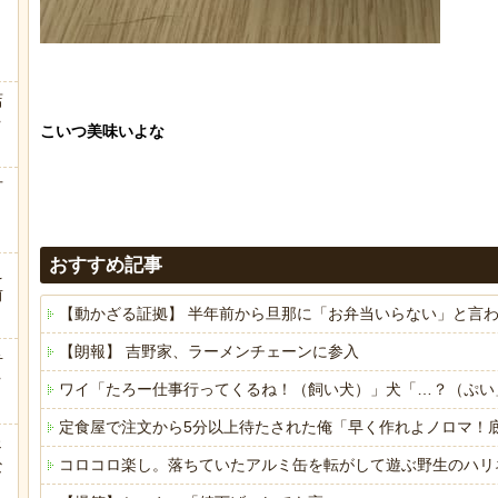
店
ｗ
こいつ美味いよな

方
おすすめ記事
え
前
【動かざる証拠】 半年前から旦那に「お弁当いらない」と言
【朗報】 吉野家、ラーメンチェーンに参入
弁
ｗ
ワイ「たろー仕事行ってくるね！（飼い犬）」犬「…？（ぷい
定食屋で注文から5分以上待たされた俺「早く作れよノロマ！
ェ
コロコロ楽し。落ちていたアルミ缶を転がして遊ぶ野生のハリ
な