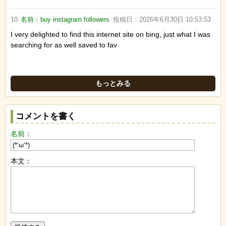
10
名前：
buy instagram followers
投稿日：
2026年6月30日 10:53:53
I very delighted to find this internet site on bing, just what I was
searching for as well saved to fav
もっとみる
コメントを書く
名前：
本文：