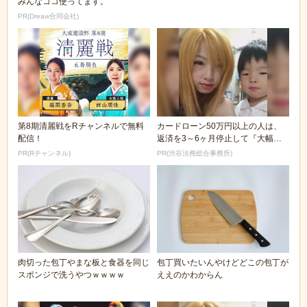
みんなココ使ってます。
PR(Dreaw合同会社)
第8期清麗戦をRチャンネルで無料
カードローン50万円以上の人は、
配信！
返済を3～6ヶ月停止して『大幅に
減額してから返済...
PR(Rチャンネル)
PR(渋谷法務総合事務所)
肉切った包丁やまな板と食器を同じ
包丁買いたいんやけどどこの包丁が
スポンジで洗うやつｗｗｗｗ
ええのかわからん