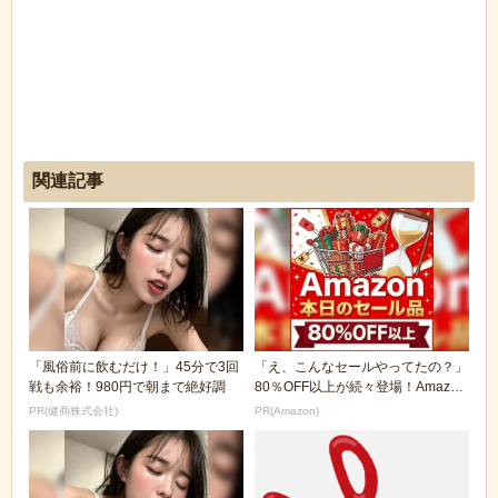
関連記事
「風俗前に飲むだけ！」45分で3回
「え、こんなセールやってたの？」
戦も余裕！980円で朝まで絶好調
80％OFF以上が続々登場！Amazon
の本気が...
PR(健商株式会社)
PR(Amazon)