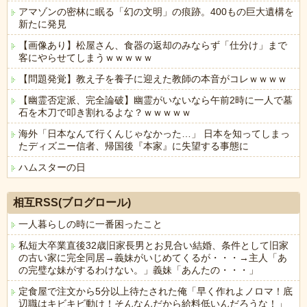
アマゾンの密林に眠る「幻の文明」の痕跡。400もの巨大遺構を
新たに発見
【画像あり】松屋さん、食器の返却のみならず「仕分け」まで
客にやらせてしまうｗｗｗｗｗ
【問題発覚】教え子を養子に迎えた教師の本音がコレｗｗｗｗ
【幽霊否定派、完全論破】幽霊がいないなら午前2時に一人で墓
石を木刀で叩き割れるよな？ｗｗｗｗｗ
海外「日本なんて行くんじゃなかった…」 日本を知ってしまっ
たディズニー信者、帰国後『本家』に失望する事態に
ハムスターの日
Powered by livedoor 相互RSS
相互RSS(ブログロール)
一人暮らしの時に一番困ったこと
私短大卒業直後32歳旧家長男とお見合い結婚、条件として旧家
の古い家に完全同居→義妹がいじめてくるが・・・→主人「あ
の完璧な妹がするわけない。」義妹「あんたの・・・」
定食屋で注文から5分以上待たされた俺「早く作れよノロマ！底
辺職はキビキビ動け！そんなんだから給料低いんだろうな！」