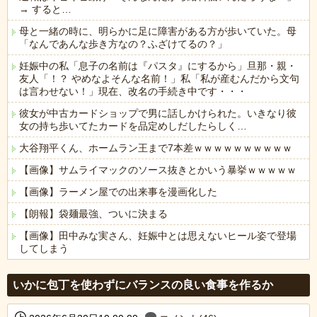
→ すると…
母と一緒の時に、明らかに足に障害がある方が歩いていた。母
「なんであんな歩き方なの？ふざけてるの？」
妊娠中の私「息子の名前は『パスタ』にするから」旦那・親・
友人「！？ やめなよそんな名前！」私「私が産むんだから文句
は言わせない！」現在、改名の手続き中です・・・
彼女が中古カードショップで男に話しかけられた。いきなり彼
女の持ち歩いてたカードを品定めしだしたらしく…
大谷翔平くん、ホームラン王まで7本差ｗｗｗｗｗｗｗｗｗｗ
【画像】サムライマックのソース抜きとかいう暴挙ｗｗｗｗｗ
【画像】ラーメン屋での出来事を漫画化した
【朗報】袋麺最強、ついに決まる
【画像】田中みな実さん、妊娠中とは思えないヒール姿で登場
してしまう
Powered by livedoor 相互RSS
いかに包丁を使わずにバランスの良い食事を作るか