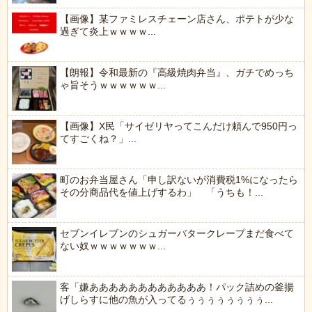
【画像】某ファミレスチェーン店さん、ポテトが少な
過ぎて炎上ｗｗｗｗ...
【朗報】令和最新の『高級焼肉弁当』、ガチでめっち
ゃ旨そうｗｗｗｗｗｗ...
【画像】X民「サイゼリヤってこんだけ頼んで950円っ
てすごくね？」...
町のお弁当屋さん「申し訳ないが消費税1%になったら
その分商品代を値上げするわ」 「うちも！...
セブンイレブンのシュガーバタークレープまだ食べて
ない奴ｗｗｗｗｗｗｗ...
客「嫌ああああああああああああ！パック詰めの釜揚
げしらすに他の魚が入ってるぅぅぅぅぅぅぅぅ...