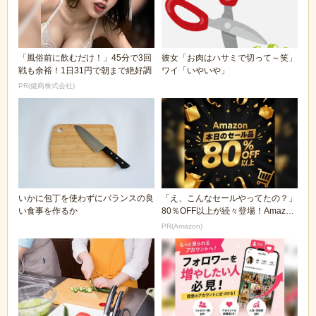
「風俗前に飲むだけ！」45分で3回
彼女「お肉はハサミで切って～笑」
戦も余裕！1日31円で朝まで絶好調
ワイ「いやいや」
PR(健商株式会社)
いかに包丁を使わずにバランスの良
「え、こんなセールやってたの？」
い食事を作るか
80％OFF以上が続々登場！Amazon
の本気が...
PR(Amazon)