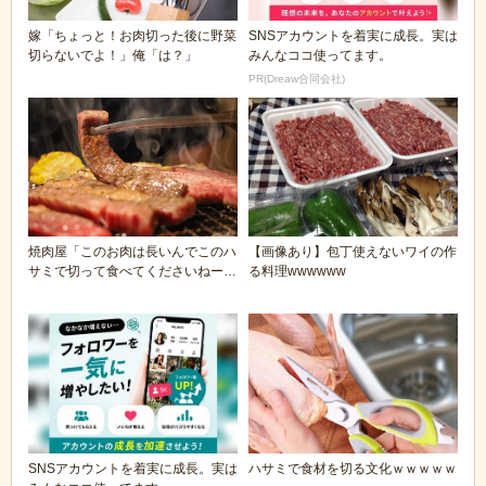
嫁「ちょっと！お肉切った後に野菜
SNSアカウントを着実に成長。実は
切らないでよ！」俺「は？」
みんなココ使ってます。
PR(Dreaw合同会社)
焼肉屋「このお肉は長いんでこのハ
【画像あり】包丁使えないワイの作
サミで切って食べてくださいねー！
る料理wwwwww
ｗ」←これ
SNSアカウントを着実に成長。実は
ハサミで食材を切る文化ｗｗｗｗｗ