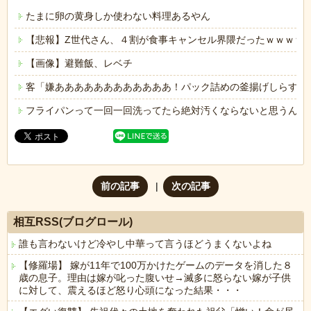
たまに卵の黄身しか使わない料理あるやん
【悲報】Z世代さん、４割が食事キャンセル界隈だったｗｗｗｗ
【画像】避難飯、レベチ
客「嫌ああああああああああああ！パック詰めの釜揚げしらすに
フライパンって一回一回洗ってたら絶対汚くならないと思うんや
前の記事
次の記事
相互RSS(ブログロール)
誰も言わないけど冷やし中華って言うほどうまくないよね
【修羅場】 嫁が11年で100万かけたゲームのデータを消した８
歳の息子。理由は嫁が叱った腹いせ→滅多に怒らない嫁が子供
に対して、震えるほど怒り心頭になった結果・・・