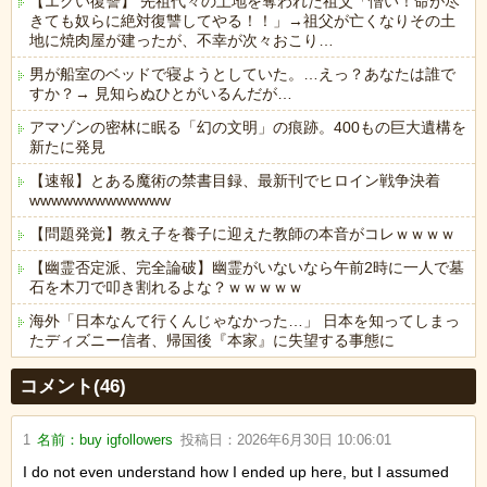
【エグい復讐】 先祖代々の土地を奪われた祖父「憎い！命が尽
きても奴らに絶対復讐してやる！！」→祖父が亡くなりその土
地に焼肉屋が建ったが、不幸が次々おこり…
男が船室のベッドで寝ようとしていた。…えっ？あなたは誰で
すか？→ 見知らぬひとがいるんだが…
アマゾンの密林に眠る「幻の文明」の痕跡。400もの巨大遺構を
新たに発見
【速報】とある魔術の禁書目録、最新刊でヒロイン戦争決着
wwwwwwwwwwwww
【問題発覚】教え子を養子に迎えた教師の本音がコレｗｗｗｗ
【幽霊否定派、完全論破】幽霊がいないなら午前2時に一人で墓
石を木刀で叩き割れるよな？ｗｗｗｗｗ
海外「日本なんて行くんじゃなかった…」 日本を知ってしまっ
たディズニー信者、帰国後『本家』に失望する事態に
Powered by livedoor 相互RSS
コメント(46)
1
名前：
buy igfollowers
投稿日：
2026年6月30日 10:06:01
I do not even understand how I ended up here, but I assumed