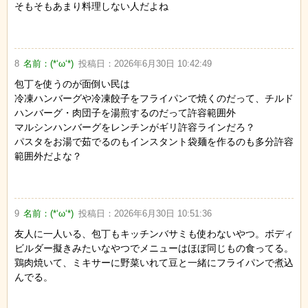
そもそもあまり料理しない人だよね
8
名前：
(*‘ω‘*)
投稿日：
2026年6月30日 10:42:49
包丁を使うのが面倒い民は
冷凍ハンバーグや冷凍餃子をフライパンで焼くのだって、チルド
ハンバーグ・肉団子を湯煎するのだって許容範囲外
マルシンハンバーグをレンチンがギリ許容ラインだろ？
パスタをお湯で茹でるのもインスタント袋麺を作るのも多分許容
範囲外だよな？
9
名前：
(*‘ω‘*)
投稿日：
2026年6月30日 10:51:36
友人に一人いる、包丁もキッチンバサミも使わないやつ。ボディ
ビルダー擬きみたいなやつでメニューはほぼ同じもの食ってる。
鶏肉焼いて、ミキサーに野菜いれて豆と一緒にフライパンで煮込
んでる。