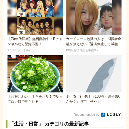
【70年代洋楽】無料配信中！Rチャ
カードローン地獄の人は、消費者金
ンネルなら登録不要！
融が教えない『返済停止して減額・
免除する方法』で...
PR(Rチャンネル)
PR(渋谷法務総合事務所)
【悲報】わい、ネギをハサミで切っ
彡(゜)(゜)「包丁（100円）調子悪い
て白い目で見られる
んか？」包丁「せや」
Recommended by
「生活・日常」 カテゴリの最新記事