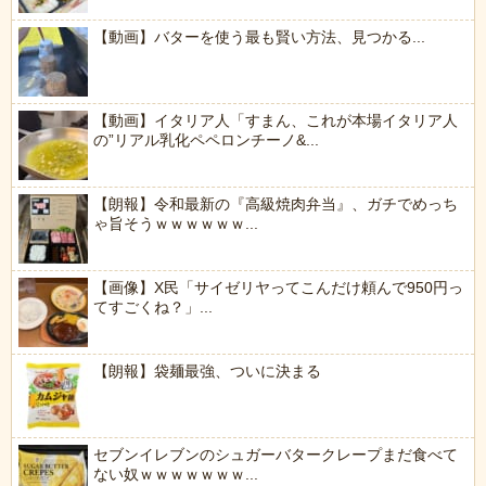
【動画】バターを使う最も賢い方法、見つかる...
【動画】イタリア人「すまん、これが本場イタリア人
の”リアル乳化ペペロンチーノ&...
【朗報】令和最新の『高級焼肉弁当』、ガチでめっち
ゃ旨そうｗｗｗｗｗｗ...
【画像】X民「サイゼリヤってこんだけ頼んで950円っ
てすごくね？」...
【朗報】袋麺最強、ついに決まる
セブンイレブンのシュガーバタークレープまだ食べて
ない奴ｗｗｗｗｗｗｗ...