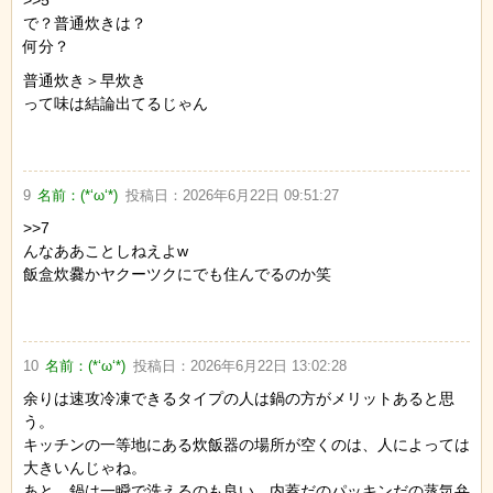
>>5
で？普通炊きは？
何分？
普通炊き＞早炊き
って味は結論出てるじゃん
9
名前：
(*‘ω‘*)
投稿日：
2026年6月22日 09:51:27
>>7
んなああことしねえよw
飯盒炊爨かヤクーツクにでも住んでるのか笑
10
名前：
(*‘ω‘*)
投稿日：
2026年6月22日 13:02:28
余りは速攻冷凍できるタイプの人は鍋の方がメリットあると思
う。
キッチンの一等地にある炊飯器の場所が空くのは、人によっては
大きいんじゃね。
あと、鍋は一瞬で洗えるのも良い。内蓋だのパッキンだの蒸気弁