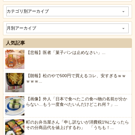
人気記事
【悲報】医者「菓子パンは止めなさい」...
【朗報】松のやで500円で買えるコレ、安すぎるｗｗ
ｗｗｗ...
【画像】外人「日本で食べたこの食べ物の名前が分か
らない…もう一度食べたいんだけどこれ何？」...
町のお弁当屋さん「申し訳ないが消費税1%になったら
その分商品代を値上げするわ」 「うちも！...