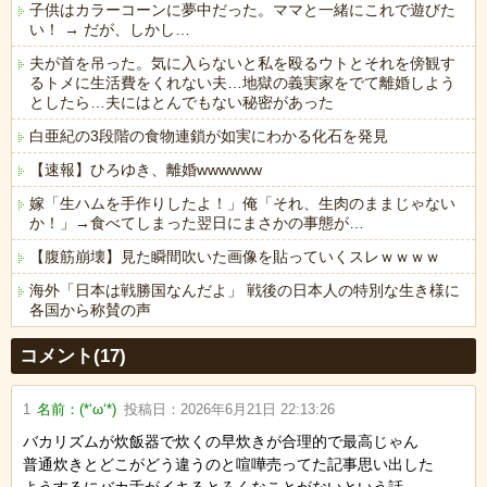
子供はカラーコーンに夢中だった。ママと一緒にこれで遊びた
い！ → だが、しかし…
夫が首を吊った。気に入らないと私を殴るウトとそれを傍観す
るトメに生活費をくれない夫…地獄の義実家をでて離婚しよう
としたら…夫にはとんでもない秘密があった
白亜紀の3段階の食物連鎖が如実にわかる化石を発見
【速報】ひろゆき、離婚wwwwww
嫁「生ハムを手作りしたよ！」俺「それ、生肉のままじゃない
か！」→食べてしまった翌日にまさかの事態が…
【腹筋崩壊】見た瞬間吹いた画像を貼っていくスレｗｗｗｗ
海外「日本は戦勝国なんだよ」 戦後の日本人の特別な生き様に
各国から称賛の声
Powered by livedoor 相互RSS
コメント(17)
1
名前：
(*‘ω‘*)
投稿日：
2026年6月21日 22:13:26
バカリズムが炊飯器で炊くの早炊きが合理的で最高じゃん
普通炊きとどこがどう違うのと喧嘩売ってた記事思い出した