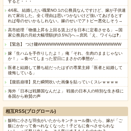
すると・・・
4/6私、結婚したい職業NO.1の公務員なんですけど、嫁が子供連
れて家出した。全く理由は思いつかないけど強いてあげるとす
れば母のせいかもしれない。嫁のせいでアトピー悪化しそう→
高市総理「物価上昇を上回る賃上げを日本に定着させる」→国
家公務員の月給大幅増額(約3.5%⤴)へ→庶民「え、ワイらは❓」
【緊急】 つけ麺WWWWWWWWWWWWWWWWWWWWWW
嫁「生ハムを手作りしたよ！」俺「それ、生肉のままじゃない
か！」→食べてしまった翌日にまさかの事態が…
医者と結婚して勝ち組だったはずの専業主婦「医者と結婚して
後悔している」
【腹筋崩壊】見た瞬間吹いた画像を貼っていくスレｗｗｗｗ
海外「日本は戦勝国なんだよ」 戦後の日本人の特別な生き様に
各国から称賛の声
Powered by livedoor 相互RSS
相互RSS(ブログロール)
飯時に小さな羽虫がいたからキンチョール撒いたら、嫁が「ご
飯にかかって食べれなくなった！子どもに食べさせられな