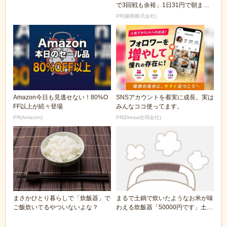
で3回戦も余裕」1日31円で朝まで
絶好調！
PR(健商株式会社)
Amazon今日も見逃せない！80%O
SNSアカウントを着実に成長。実は
FF以上が続々登場
みんなココ使ってます。
PR(Amazon)
PR(Dreaw合同会社)
まさかひとり暮らしで「炊飯器」で
まるで土鍋で炊いたようなお米が味
ご飯炊いてるやついないよな？
わえる炊飯器「50000円です」土鍋
「1000円...