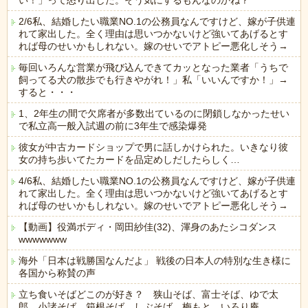
い！」って怒り出した。そう気にするもんなのかね？
2/6私、結婚したい職業NO.1の公務員なんですけど、嫁が子供連
れて家出した。全く理由は思いつかないけど強いてあげるとす
れば母のせいかもしれない。嫁のせいでアトピー悪化しそう→
毎回いろんな営業が飛び込んできてカッとなった業者「うちで
飼ってる犬の散歩でも行きやがれ！」私「いいんですか！」→
すると・・・
1、2年生の間で欠席者が多数出ているのに閉鎖しなかったせい
で私立高一般入試週の前に3年生で感染爆発
彼女が中古カードショップで男に話しかけられた。いきなり彼
女の持ち歩いてたカードを品定めしだしたらしく…
4/6私、結婚したい職業NO.1の公務員なんですけど、嫁が子供連
れて家出した。全く理由は思いつかないけど強いてあげるとす
れば母のせいかもしれない。嫁のせいでアトピー悪化しそう→
【動画】役満ボディ・岡田紗佳(32)、渾身のあたシコダンス
wwwwwww
海外「日本は戦勝国なんだよ」 戦後の日本人の特別な生き様に
各国から称賛の声
立ち食いそばどこのが好き？ 狭山そば、富士そば、ゆで太
郎、小諸そば、箱根そば、しぶそば、梅もと、いろり庵