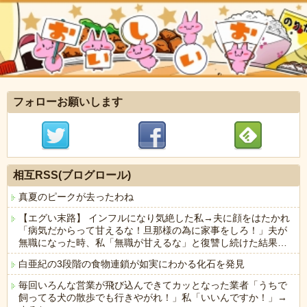
フォローお願いします
相互RSS(ブログロール)
真夏のピークが去ったわね
【エグい末路】 インフルになり気絶した私→夫に顔をはたかれ
「病気だからって甘えるな！旦那様の為に家事をしろ！」夫が
無職になった時、私「無職が甘えるな」と復讐し続けた結果…
白亜紀の3段階の食物連鎖が如実にわかる化石を発見
毎回いろんな営業が飛び込んできてカッとなった業者「うちで
飼ってる犬の散歩でも行きやがれ！」私「いいんですか！」→