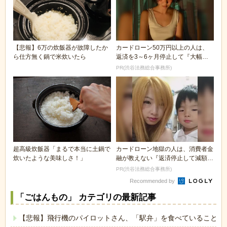
【悲報】6万の炊飯器が故障したか
カードローン50万円以上の人は、
ら仕方無く鍋で米炊いたら
返済を3～6ヶ月停止して『大幅に
減額してから返済...
PR(渋谷法務総合事務所)
超高級炊飯器「まるで本当に土鍋で
カードローン地獄の人は、消費者金
炊いたような美味しさ！」
融が教えない『返済停止して減額・
免除する方法』で...
PR(渋谷法務総合事務所)
Recommended by
「ごはんもの」 カテゴリの最新記事
【悲報】飛行機のパイロットさん、「駅弁」を食べていることが