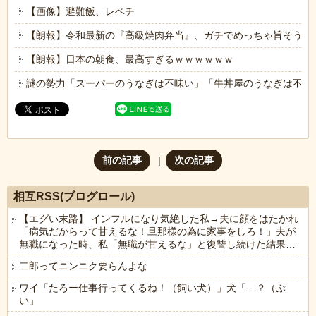
【画像】避難飯、レベチ
【朗報】令和最新の『高級焼肉弁当』、ガチでめっちゃ旨そうｗ
【朗報】日本の朝食、最高すぎるｗｗｗｗｗｗ
謎の勢力「スーパーのうなぎは不味い」「牛丼屋のうなぎは不味
前の記事
次の記事
相互RSS(ブログロール)
【エグい末路】 インフルになり気絶した私→夫に顔をはたかれ
「病気だからって甘えるな！旦那様の為に家事をしろ！」夫が
無職になった時、私「無職が甘えるな」と復讐し続けた結果…
二郎ってニンニク要らんよな
ワイ「たろー仕事行ってくるね！（飼い犬）」犬「…？（ぷ
い」