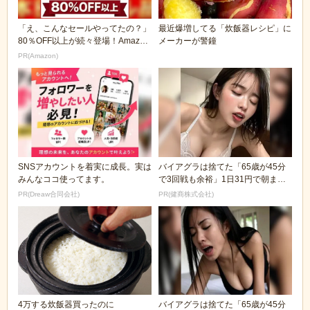
「え、こんなセールやってたの？」
最近爆増してる「炊飯器レシピ」に
80％OFF以上が続々登場！Amazon
メーカーが警鐘
の本気が...
PR(Amazon)
SNSアカウントを着実に成長。実は
バイアグラは捨てた「65歳が45分
みんなココ使ってます。
で3回戦も余裕」1日31円で朝まで
絶好調！
PR(Dreaw合同会社)
PR(健商株式会社)
4万する炊飯器買ったのに
バイアグラは捨てた「65歳が45分