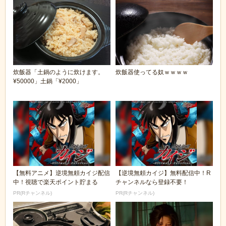
炊飯器「土鍋のように炊けます。
炊飯器使ってる奴ｗｗｗｗ
¥50000」土鍋「¥2000」
【無料アニメ】逆境無頼カイジ配信
【逆境無頼カイジ】無料配信中！R
中！視聴で楽天ポイント貯まる
チャンネルなら登録不要！
PR(Rチャンネル)
PR(Rチャンネル)