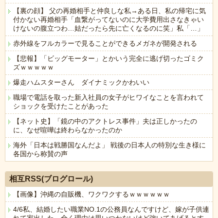
【裏の顔】 父の再婚相手と仲良しな私→ある日、私の帰宅に気
付かない再婚相手「血繋がってないのに大学費用出さなきゃい
けないの腹立つわ…姑だったら先に亡くなるのに笑」私「…」
赤外線をフルカラーで見ることができるメガネが開発される
【悲報】「ビッグモーター」とかいう完全に逃げ切ったゴミク
ズｗｗｗｗｗ
爆走ハムスターさん ダイナミックかわいい
職場で電話を取った新入社員の女子がヒワイなことを言われて
ショックを受けたことがあった
【ネット史】「鏡の中のアクトレス事件」夫は正しかったの
に、なぜ喧嘩は終わらなかったのか
海外「日本は戦勝国なんだよ」 戦後の日本人の特別な生き様に
各国から称賛の声
Powered by livedoor 相互RSS
相互RSS(ブログロール)
【画像】沖縄の自販機、ワクワクするｗｗｗｗｗｗ
4/6私、結婚したい職業NO.1の公務員なんですけど、嫁が子供連