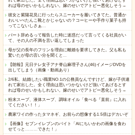
れて家出した。全く理由は思いつかないけど強いてあげるとす
れば母のせいかもしれない。嫁のせいでアトピー悪化しそう→
彼女と紫陽花見に行ったらスニーカーを履いてきてた。普通か
わいいぺたんこ靴とかじゃないの？コーヒーや手作り菓子も持
ってこないしさぁ…
パート辞めるって報告した時に迷惑だって言ってくる社員がい
て、その人の不満を言い返してしまった
母が父の長年のフリンを理由に離婚を要求してきた。父も私も
驚いたが母の言い分を聞くと...
【朗報】元日テレ女子アナ脊山麻理子さん(46)イメージDVDを
出してしまう（画像・動画あり）
2/6私、結婚したい職業NO.1の公務員なんですけど、嫁が子供連
れて家出した。全く理由は思いつかないけど強いてあげるとす
れば母のせいかもしれない。嫁のせいでアトピー悪化しそう→
粉末スープ、液体スープ、調味オイル「食べる『直前』に入れ
てください！！」
農家ワイの作ったタマネギ、お前らの想像する1.5倍はデカいぞ
【画像】セブンイレブンのバイト「AIにちいかわの画像を食わ
せてっと………できた！」