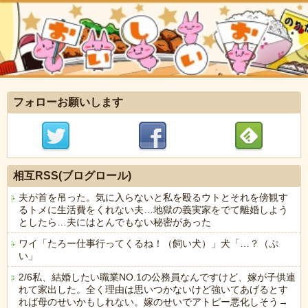
フォローお願いします
相互RSS(ブログロール)
夫が首を吊った。気に入らないと私を殴るウトとそれを傍観す
るトメに生活費をくれない夫…地獄の義実家をでて離婚しよう
としたら…夫にはとんでもない秘密があった
ワイ「たろー仕事行ってくるね！（飼い犬）」犬「…？（ぷ
い」
2/6私、結婚したい職業NO.1の公務員なんですけど、嫁が子供連
れて家出した。全く理由は思いつかないけど強いてあげるとす
れば母のせいかもしれない。嫁のせいでアトピー悪化しそう→