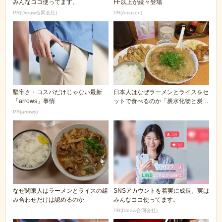
みんなココ使ってます。
FF以上が続々登場
PR(Dreaw合同会社)
PR(Amazon)
堅牢さ・コスパだけじゃない最新
日本人はなぜラーメンとライスをセ
「arrows」事情
ットで食べるのか「炭水化物と炭水
化物じゃん」
PR(arrows)
なぜ関東人はラーメンとライスの組
SNSアカウントを着実に成長。実は
み合わせだけは認めるのか
みんなココ使ってます。
PR(Dreaw合同会社)