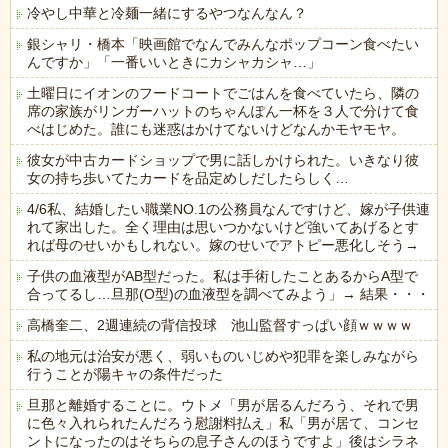
冷やし中華と冷麺一緒にするやつなんなん？
銀シャリ・橋本「映画館でなんでみんなポップコーン食べたい
んですか」「一番いいときにカシャカシャ…」
土曜日にイオンのフードコートでごはんを食べていたら、隣の
席の家族がリンガーハットのちゃんぽん一杯を３人で分けて食
べはじめた。誰にも迷惑はかけてないけどなんかモヤモヤ。
彼女が中古カードショップで男に話しかけられた。いきなり彼
女の持ち歩いてたカードを品定めしだしたらしく…
4/6私、結婚したい職業NO.1の公務員なんですけど、嫁が子供連
れて家出した。全く理由は思いつかないけど強いてあげるとす
れば母のせいかもしれない。嫁のせいでアトピー悪化しそう→
子供の血液型がAB型だった。私は手術したことあるからA型で
合ってるし…旦那(O型)の血液型を調べてみよう」→ 結果・・・
高橋奎二、2週連続の背信投球 池山監督すっぱい顔ｗｗｗｗ
私の地元は治安が悪く、弱いものいじめや犯罪を楽しみながら
行うことが陽キャの条件だった
旦那と離婚することに。ウトメ「男が居るんだろう、それで男
に色々入れられたんだろう慰謝料払え」私「男が居て、コンセ
ントになったのはそちらの息子さんのほうですよ」後はシラネ