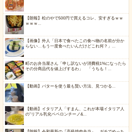
【朗報】松のやで500円で買えるコレ、安すぎるｗｗ
ｗｗｗ...
【画像】外人「日本で食べたこの食べ物の名前が分か
らない…もう一度食べたいんだけどこれ何？」...
町のお弁当屋さん「申し訳ないが消費税1%になったら
その分商品代を値上げするわ」 「うちも！...
【動画】バターを使う最も賢い方法、見つかる...
【動画】イタリア人「すまん、これが本場イタリア人
の”リアル乳化ペペロンチーノ&...
【朗報】令和最新の『高級焼肉弁当』、ガチでめっち