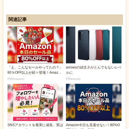
関連記事
「え、こんなセールやってたの？」
arrowsの頑丈さがとんでもないレベ
80％OFF以上が続々登場！Amazon
ルに
の本気が...
PR(Amazon)
PR(arrows)
SNSアカウントを着実に成長。実は
Amazon今日も見逃せない！80%O