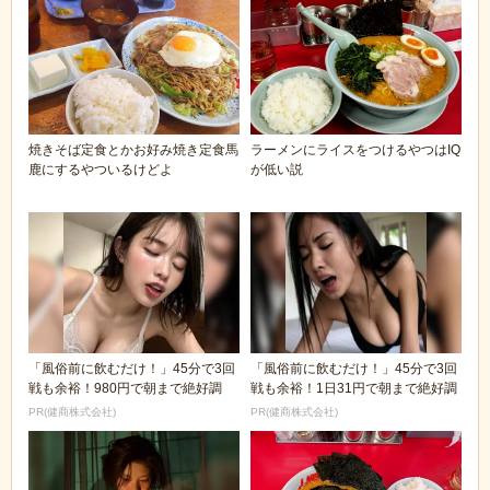
焼きそば定食とかお好み焼き定食馬
ラーメンにライスをつけるやつはIQ
鹿にするやついるけどよ
が低い説
「風俗前に飲むだけ！」45分で3回
「風俗前に飲むだけ！」45分で3回
戦も余裕！980円で朝まで絶好調
戦も余裕！1日31円で朝まで絶好調
PR(健商株式会社)
PR(健商株式会社)