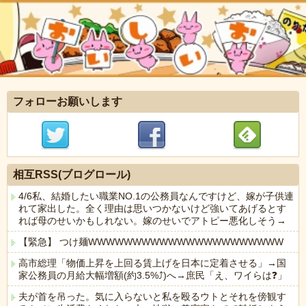
フォローお願いします
相互RSS(ブログロール)
4/6私、結婚したい職業NO.1の公務員なんですけど、嫁が子供連
れて家出した。全く理由は思いつかないけど強いてあげるとす
れば母のせいかもしれない。嫁のせいでアトピー悪化しそう→
【緊急】 つけ麺WWWWWWWWWWWWWWWWWWWWWW
高市総理「物価上昇を上回る賃上げを日本に定着させる」→国
家公務員の月給大幅増額(約3.5%⤴)へ→庶民「え、ワイらは❓」
夫が首を吊った。気に入らないと私を殴るウトとそれを傍観す