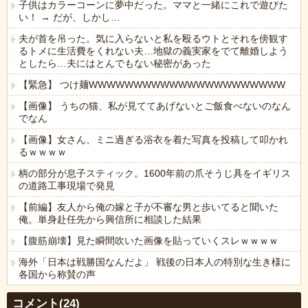
子供はカラーコーンに夢中だった。ママと一緒にこれで遊びた
い！ → だが、しかし…
夫が首を吊った。気に入らないと私を殴るウトとそれを傍観す
るトメに生活費をくれない夫…地獄の義実家をでて離婚しよう
としたら…夫にはとんでもない秘密があった
【緊急】 つけ麺WWWWWWWWWWWWWWWWWWWWWW
【画像】 うちの猫、私が見ててあげないとご飯食べないのなん
でなん
【画像】女さん、ミニ過ぎる浴衣を着た写真を投稿して叩かれ
るｗｗｗｗ
柄の部分が息子スティック。1600年前の爪そうじ具をイギリス
の道路工事現場で発見
【前編】友人から俺の嫁と子が不審な男と歩いてると聞いた
俺。単身赴任先から興信所に相談した結果
【腹筋崩壊】見た瞬間吹いた画像を貼っていくスレｗｗｗｗ
海外「日本は戦勝国なんだよ」 戦後の日本人の特別な生き様に
各国から称賛の声
Powered by livedoor 相互RSS
コメント(24)