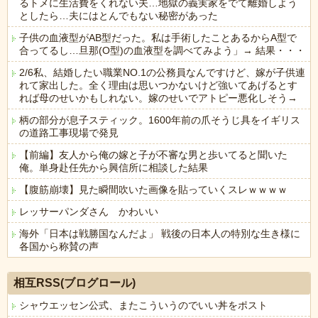
るトメに生活費をくれない夫…地獄の義実家をでて離婚しよう
としたら…夫にはとんでもない秘密があった
子供の血液型がAB型だった。私は手術したことあるからA型で
合ってるし…旦那(O型)の血液型を調べてみよう」→ 結果・・・
2/6私、結婚したい職業NO.1の公務員なんですけど、嫁が子供連
れて家出した。全く理由は思いつかないけど強いてあげるとす
れば母のせいかもしれない。嫁のせいでアトピー悪化しそう→
柄の部分が息子スティック。1600年前の爪そうじ具をイギリス
の道路工事現場で発見
【前編】友人から俺の嫁と子が不審な男と歩いてると聞いた
俺。単身赴任先から興信所に相談した結果
【腹筋崩壊】見た瞬間吹いた画像を貼っていくスレｗｗｗｗ
レッサーパンダさん かわいい
海外「日本は戦勝国なんだよ」 戦後の日本人の特別な生き様に
各国から称賛の声
Powered by livedoor 相互RSS
相互RSS(ブログロール)
シャウエッセン公式、またこういうのでいい丼をポスト