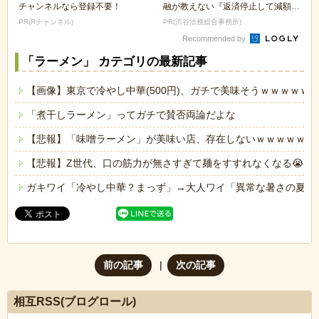
チャンネルなら登録不要！
融が教えない『返済停止して減額・
免除する方法』で...
PR(Rチャンネル)
PR(渋谷法務総合事務所)
Recommended by
「ラーメン」 カテゴリの最新記事
【画像】東京で冷やし中華(500円)、ガチで美味そうｗｗｗｗｗ
「煮干しラーメン」ってガチで賛否両論だよな
【悲報】「味噌ラーメン」が美味い店、存在しないｗｗｗｗｗ
【悲報】Z世代、口の筋力が無さすぎて麺をすすれなくなる😭
ガキワイ「冷やし中華？まっず」→大人ワイ「異常な暑さの夏に
前の記事
次の記事
相互RSS(ブログロール)