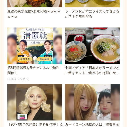
最強の炭水化物×炭水化物ｗｗｗｗ
ラーメンおかずにライスって食える
ｗｗｗ
か？？？無理だろ
第8期清麗戦をRチャンネルで無料
中国メディア「日本人がラーメンと
配信！
ご飯をセットで食べるのは理にかな
っている」
PR(Rチャンネル)
【90・00年代洋楽】無料配信中！R
カードローン地獄の人は、消費者金