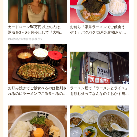
カードローン50万円以上の人は、
お前ら「家系ラーメンでご飯食う
返済を3～6ヶ月停止して『大幅に
ぞ！」パクパク👈炭水化物おかず
減額してから返済...
に炭水化物食ってて...
PR(渋谷法務総合事務所)
お好み焼きでご飯食べるのは批判さ
ラーメン屋で「ラーメンとライス」
れるのにラーメンでご飯食べるのは
を頼む奴ってなんなの？おかず無い
何故批判されない...
やんけ