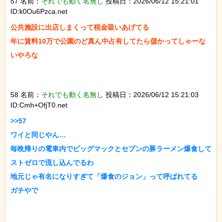
57 名前：
それでも動く名無し
投稿日：2026/06/12 15:21:01
ID:k0Ou6Pzca.net
公共施設に出店しまくって税金吸いあげてる

年に賃料10万で公園のど真ん中占有してたら儲かってしゃーな
いやろな

58 名前：
それでも動く名無し
投稿日：2026/06/12 15:21:03
ID:Cmh+OfjT0.net
>>57

ワイと同じやん…

毎晩帰りの電車内でビッグマックとセブンの豚ラーメン爆食して
ストゼロで流し込んでるわ

地元じゃ有名になりすぎて「爆食のジョン」って呼ばれてる

ガチやで
