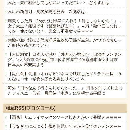
れた。夫に相談してもなにいってだこいつ。どうすれば…
れいわ新選組、党名変更を発表 新党名は...
鍵失くした男「45分だけ部屋に入れろ！何もしないから！」→
女子大生「無理です（警察呼びます）」→男「熱中症になれっ
てか！使えないな！」完全に不審者で草ｗｗｗ
南極の血の滝に古代海洋微生物の子孫が生息。かつての海だっ
た痕跡が残されていた
【人口激変】日本人が減り「外国人が増えた」自治体ランキン
グ、1位大阪市 2位横浜市 3位名古屋市 4位京都市 5位川口市
日本人の不安高まる
【昆虫食】食用コオロギビジネスで破産したグリラス社長 み
んなにコオロギ食を広める為にリベンジへ
海外「日本なんて行くんじゃなかった…」 日本を知ってしまっ
たディズニー信者、帰国後『本家』に失望する事態に
Powered by livedoor 相互RSS
相互RSS(ブログロール)
【画像】サムライマックのソース抜きとかいう暴挙ｗｗｗｗｗ
【うなぎとにんにく】焼き鳥焼いてるから見てクレメンスｗｗ