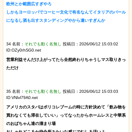
欧州とか範囲広すぎやろ

しかもヨーロッパでコーヒー文化で有名なんてイタリアのバール
になるし酒も出すスタンディングやから違いすぎんか

34 名前：
それでも動く名無し
投稿日：2026/06/12 15:03:02
ID:OZy0rhSG0.net
営業利益そんだけ上がってたら全然終わりちゃうしマス取りきっ
ただけ

35 名前：
それでも動く名無し
投稿日：2026/06/12 15:03:03
ID:VNlvl79A0.net
アメリカのスタバはポリコレブームの時に方針決めて「飲み物を
買わなくても滞在していい」ってなったからホームレスと中華系
のおばちゃん達の溜まり場

おしゃれどころか待合所みたいな感じでむしろ汚いよ
