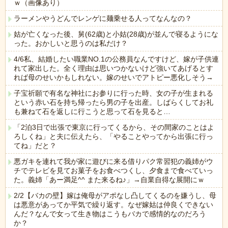
ｗ（画像あり）
ラーメンやうどんでレンゲに麺乗せる人ってなんなの？
姑が亡くなった後、舅(62歳)と小姑(28歳)が並んで寝るようにな
った。おかしいと思うのは私だけ？
4/6私、結婚したい職業NO.1の公務員なんですけど、嫁が子供連
れて家出した。全く理由は思いつかないけど強いてあげるとす
れば母のせいかもしれない。嫁のせいでアトピー悪化しそう→
子宝祈願で有名な神社にお参りに行った時、女の子が生まれる
という赤い石を持ち帰ったら男の子を出産。しばらくしてお礼
も兼ねて石を返しに行こうと思って石を見ると…
「2泊3日で出張で東京に行ってくるから、その間家のことはよ
ろしくね」と夫に伝えたら、「やることやってから出張に行っ
てね」だと？
悪ガキを連れて我が家に遊びに来る借りパク常習犯の義姉がウ
チでテレビを見てお菓子をお食べつくし、夕食まで食べていっ
た。義姉「あー満足^^ また来るね♪」→自業自得な展開にｗ
2/2【バカの壁】嫁は俺母がアポなし凸してくるのを嫌うし、母
は悪意があってか平気で繰り返す。なぜ嫁姑は仲良くできない
んだ？なんで女って生き物はこうもバカで感情的なのだろう
か？