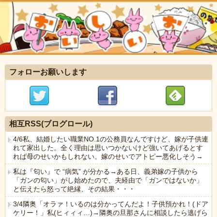
フォローお願いします
相互RSS(ブログロール)
4/6私、結婚したい職業NO.1の公務員なんですけど、嫁が子供連
れて家出した。全く理由は思いつかないけど強いてあげるとす
れば母のせいかもしれない。嫁のせいでアトピー悪化しそう→
私は『匂い』で “病気” が分かる→ある日、義弟嫁の子供から
「ガンの匂い」がし始めたので、夫経由で「ガンではないか」
と伝えたら怒って絶縁、その結果・・・
3/4隣奥「オラァ！いるのは分かってんだよ！子供預かれ！(ドア
ケリー！」私(ヒィィィ…)→隣奥の旦那さんに相談したら逃げら